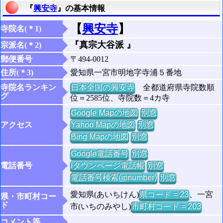
『
興安寺
』の基本情報
【
興安寺
】
寺院名(＊1)
『真宗大谷派 』
宗派名(＊2)
郵便番号
〒494-0012
住所(＊3)
愛知県一宮市明地字寺浦５番地
寺院名ランキン
日本全国の興安寺
全都道府県寺院数順
グ
位＝2585位、寺院数＝4カ寺
Google Mapの地図
別窓
アクセス
Yahoo Mapの地図
別窓
Bing Mapの地図
別窓
Google電話番号
別窓
電話番号
iタウンページ電話帳
別窓
電話番号検索(jpnumber)
別窓
愛知県(あいちけん)
県コード = 23
、一宮
県・市町村コー
ド
市(いちのみやし)
市町村コード = 203
コメント等