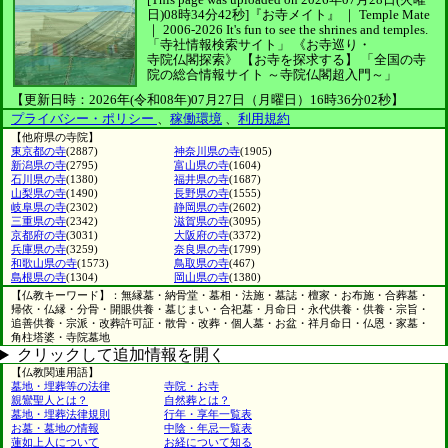
日)08時34分42秒]
『お寺メイト』 ｜ Temple Mate
｜
2006-2026
It's fun to see
the shrines and temples.
「寺社情報検索サイト」
《お寺巡り・
寺院仏閣探索》
【お寺を探求する】
「全国の寺
院の総合情報サイト ～寺院仏閣超入門～」
【更新日時：2026年(令和08年)07月27日（月曜日）16時36分02秒】
プライバシー・ポリシー
、
稼働環境
、
利用規約
【他府県の寺院】
東京都の寺
(2887)
神奈川県の寺
(1905)
新潟県の寺
(2795)
富山県の寺
(1604)
石川県の寺
(1380)
福井県の寺
(1687)
山梨県の寺
(1490)
長野県の寺
(1555)
岐阜県の寺
(2302)
静岡県の寺
(2602)
三重県の寺
(2342)
滋賀県の寺
(3095)
京都府の寺
(3031)
大阪府の寺
(3372)
兵庫県の寺
(3259)
奈良県の寺
(1799)
和歌山県の寺
(1573)
鳥取県の寺
(467)
島根県の寺
(1304)
岡山県の寺
(1380)
【仏教キーワード】：無縁墓・納骨堂・墓相・法施・墓誌・檀家・お布施・合葬墓・
帰依・仏縁・分骨・開眼供養・墓じまい・合祀墓・月命日・永代供養・供養・宗旨・
追善供養・宗派・改葬許可証・散骨・改葬・個人墓・お盆・祥月命日・仏恩・家墓・
角柱塔婆・寺院墓地
クリックして追加情報を開く
【仏教関連用語】
墓地・埋葬等の法律
寺院・お寺
親鸞聖人とは？
自然葬とは？
墓地・埋葬法律規則
行年・享年一覧表
お墓・墓地の情報
中陰・年忌一覧表
蓮如上人について
お経について知る