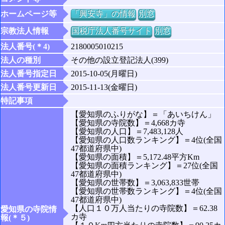
ホームページ等
「興安寺」の情報
別窓
宗教法人情報
国税庁法人番号サイト
別窓
法人番号(＊4)
2180005010215
法人の種別
その他の設立登記法人(399)
法人番号指定日
2015-10-05(月曜日)
法人番号更新日
2015-11-13(金曜日)
特記事項
【愛知県のふりがな】＝「あいちけん」
【愛知県の寺院数】＝4,668カ寺
【愛知県の人口】＝7,483,128人
【愛知県の人口数ランキング】＝4位(全国
47都道府県中)
【愛知県の面積】＝5,172.48平方Km
【愛知県の面積ランキング】＝27位(全国
47都道府県中)
【愛知県の世帯数】＝3,063,833世帯
【愛知県の世帯数ランキング】＝4位(全国
47都道府県中)
【人口１０万人当たりの寺院数】＝62.38
愛知県の寺院情
カ寺
報(＊５)