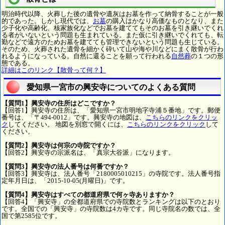
明治時代以降、火葬した後の遺骨や遺灰はお墓を作って納骨することが一般
的であった。しかし現代では、
お墓
の購入はかなり高価なものとなり、また
少子化や高齢化、核家族化などでお墓を建ててもそのお墓を引き継いでくれ
る者がいないという問題も生まれている。また仮に引き継いでくれても、転
勤などで遠方のためお墓を建てても管理できないという問題も生じている。
そのため、火葬された遺骨を細かく砕いて山や海や川などにまく散骨が行わ
れるようになっている。自然に還ることを願って行われる
自然葬
の１つの形
態である。
詳細はこのリンク【散骨って何？】
愛知県一宮市の興安寺についてのよくある質問
【質問1】興安寺の住所はどこですか？
【回答1】興安寺の住所は、「愛知県一宮市明地字寺浦５番地」です。郵便
番号は、「〒494-0012」です。興安寺の地図は、
こちらのリンクをクリッ
ク
してください。 地図を別窓で開くには、
こちらのリンクをクリック
して
ください。
【質問2】興安寺は何宗の寺院ですか？
【回答2】興安寺の宗派名は、「真宗大谷派」になります。
【質問3】興安寺の法人番号は何番ですか？
【回答3】興安寺は、法人番号「2180005010215」の寺院です。法人番号指
定年月日は、「2015-10-05(月曜日)」です。
【質問4】興安寺はすべての都道府県で何ヶ寺ありますか？
【回答4】「興安寺」の全都道府県での寺院数とランキングは以下のとおり
です。全国での「興安寺」の寺院数は4カ寺です。同じ寺院名の数では、全
国で第2585位です。