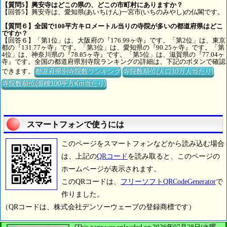
【質問5】興安寺はどこの県の、どこの市町村にありますか？
【回答5】興安寺は、愛知県(あいちけん)一宮市(いちのみやし)の仏閣です。
【質問６】全国で100平方キロメートル当りの寺院が多いの都道府県はどこ
ですか？
【回答６】「第1位」は、大阪府の『176.99ヶ寺』です。「第2位」は、東京
都の『131.77ヶ寺』です。「第3位」は、愛知県の『90.25ヶ寺』です。「第
4位」は、神奈川県の『78.85ヶ寺』です。「第5位」は、滋賀県の『77.04ヶ
寺』です。全国の都道府県別寺院ランキングの詳細は、下記のボタンで確認
できます。
都道府県別寺院数ランキング
寺院数順位(人口10万人当たり)
寺院数順位(面積100平方Km当たり)
スマートフォンで使うには
このページをスマートフォンなどから読み込む場合
は、上記の
QRコード
を読み取ると、このページの
ホームページが表示されます。
このQRコードは、
フリーソフトQRCodeGenerator
で
作りました。
（QRコードは、株式会社デンソーウェーブの登録商標です）
[This page was uploaded on 2026年07月28日(火曜