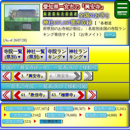
愛知県一宮市の『興安寺』
全国のお寺と
神社157,167箇所収録
【『各都道
府県別のお寺統計順位』：名前別全国の寺院ラン
キング発信サイト】《お寺メイト》
ホーム
[As of 26/07/28]
寺院一覧
神社一覧
寺院ラン
神社ラン
(県別)▼
(県別)▼
キング▼
キング▼
全国の「興安寺(4ヶ寺)」一覧表(矢印で移動可)
4.『興安寺』
3.『興安寺』
「一宮市の寺院」一覧表(矢印で移動可能)
61.『教信寺』
63.『極樂寺』
【
全国の寺院と神社
(157,167)】 【
全国の神社
(80,507)
愛知県の神社
(3,241)
一宮市の神社
(214)】 【
全国の寺院
(76,660)
愛知県の寺院
(4,668)
一宮市の寺院
(323)
「62.興安寺」
】