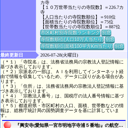
カ寺
【１０万世帯当たりの寺院数】＝226.7カ
寺
【人口当たりの寺院数順位】＝910位
【面積当たりの寺院数順位】＝75位
【世帯数当たりの寺院数順位】＝887位
市区町村別寺院数ランキング
別窓
寺院数順位(人口10万人当たり)
別窓
寺院数順位(面積100平方Km当たり)
別窓
最終更新日
2026-07-28(火曜日)
（＊１）「寺院名」は、法務省法務局の宗教法人登記情報に
基づき表示しております。
（＊２）宗派名の一部は、ＡＩを利用してインターネット経
由で情報を収集しているため、データに誤りがある場合があ
ります。
（＊３）「住所」は、法務省法務局の宗教法人登記情報に基
づき表示しております。
（＊４）「宗教法人番号」は、国税庁の法人番号情報に基づ
き表示しております。
（＊５）都道府県・市区町村の人口、面積、世帯数などの情
報は、総務庁統計局の国勢調査データを基に計算していま
す。
『興安寺(愛知県一宮市明地字寺浦５番地)』の航空写真