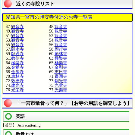
近くの寺院リスト
愛知県一宮市の興安寺付近のお寺一覧表
47.
観音寺
48.
観音寺
49.
観音寺
50.
観音寺
51.
観音寺
52.
観音寺
53.
観音寺
54.
観音寺
55.
観音寺
56.
観音寺
57.
願永寺
58.
願行寺
59.
願通寺
60.
願林寺
61.
教信寺
63.
極樂寺
64.
極楽寺
65.
極楽寺
66.
金覚寺
67.
金剛寺
68.
金嶺寺
69.
恵日寺
70.
恵林寺
71.
慶圓寺
72.
敬應寺
73.
剣光寺
74.
建光寺
75.
光雲寺
76.
光栄寺
77.
光樂寺
「一宮市散骨って何？」【お寺の用語を調査しよう】
英語
【英語】 Ash scattering
散骨とは