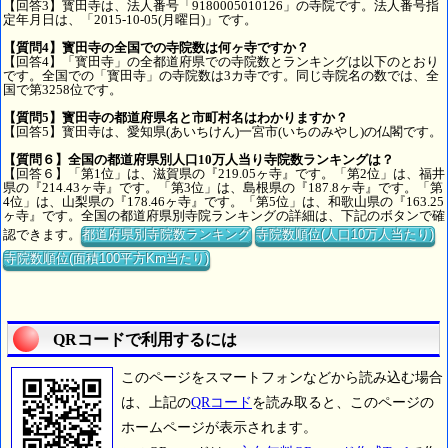
【回答3】寳田寺は、法人番号「9180005010126」の寺院です。法人番号指
定年月日は、「2015-10-05(月曜日)」です。
【質問4】寳田寺の全国での寺院数は何ヶ寺ですか？
【回答4】「寳田寺」の全都道府県での寺院数とランキングは以下のとおり
です。全国での「寳田寺」の寺院数は3カ寺です。同じ寺院名の数では、全
国で第3258位です。
【質問5】寳田寺の都道府県名と市町村名はわかりますか？
【回答5】寳田寺は、愛知県(あいちけん)一宮市(いちのみやし)の仏閣です。
【質問６】全国の都道府県別人口10万人当り寺院数ランキングは？
【回答６】「第1位」は、滋賀県の『219.05ヶ寺』です。「第2位」は、福井
県の『214.43ヶ寺』です。「第3位」は、島根県の『187.8ヶ寺』です。「第
4位」は、山梨県の『178.46ヶ寺』です。「第5位」は、和歌山県の『163.25
ヶ寺』です。全国の都道府県別寺院ランキングの詳細は、下記のボタンで確
認できます。
都道府県別寺院数ランキング
寺院数順位(人口10万人当たり)
寺院数順位(面積100平方Km当たり)
QRコードで利用するには
このページをスマートフォンなどから読み込む場合
は、上記の
QRコード
を読み取ると、このページの
ホームページが表示されます。