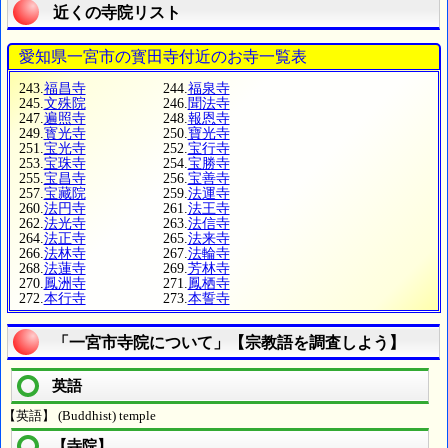
近くの寺院リスト
愛知県一宮市の寳田寺付近のお寺一覧表
243.
福昌寺
244.
福泉寺
245.
文殊院
246.
聞法寺
247.
遍照寺
248.
報恩寺
249.
寳光寺
250.
寶光寺
251.
宝光寺
252.
宝行寺
253.
宝珠寺
254.
宝勝寺
255.
宝昌寺
256.
宝善寺
257.
宝藏院
259.
法運寺
260.
法円寺
261.
法王寺
262.
法光寺
263.
法信寺
264.
法正寺
265.
法来寺
266.
法林寺
267.
法輪寺
268.
法蓮寺
269.
芳林寺
270.
鳳洲寺
271.
鳳栖寺
272.
本行寺
273.
本誓寺
「一宮市寺院について」【宗教語を調査しよう】
英語
【英語】 (Buddhist) temple
【寺院】