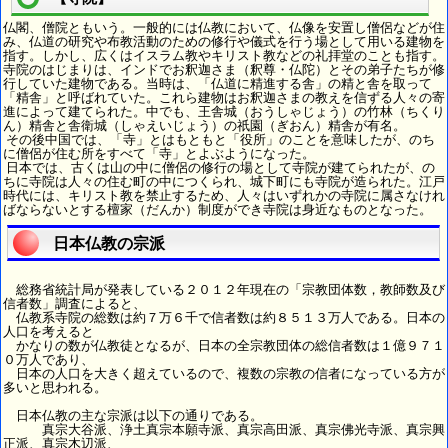
仏閣、僧院ともいう。一般的には仏教において、仏像を安置し僧侶などが住
み、仏道の研究や布教活動のための修行や儀式を行う場として用いる建物を
指す。しかし、広くはイスラム教やキリスト教などの礼拝堂のことも指す。
寺院のはじまりは、インドでお釈迦さま（釈尊・仏陀）とその弟子たちが修
行していた建物である。当時は、「仏道に精進する舎」の精と舎を取って
「精舎」と呼ばれていた。これら建物はお釈迦さまの教えを信ずる人々の寄
進によって建てられた。中でも、王舎城（おうしゃじょう）の竹林（ちくり
ん）精舎と舎衛城（しゃえいじょう）の祇園（ぎおん）精舎が有名。
その後中国では、「寺」とはもともと「役所」のことを意味したが、のち
に僧侶が住む所をすべて「寺」とよぶようになった。
日本では、古くは山の中に僧侶の修行の場として寺院が建てられたが、の
ちに寺院は人々の住む町の中につくられ、城下町にも寺院が造られた。江戸
時代には、キリスト教を禁止するため、人々はいずれかの寺院に属さなけれ
ばならないとする檀家（だんか）制度ができ寺院は身近なものとなった。
日本仏教の宗派
総務省統計局が発表している２０１２年現在の「宗教団体数，教師数及び
信者数」調査によると、
仏教系寺院の総数は約７万６千で信者数は約８５１３万人である。日本の
人口を考えると
かなりの数が仏教徒となるが、日本の全宗教団体の総信者数は１億９７１
０万人であり、
日本の人口を大きく超えているので、複数の宗教の信者になっている方が
多いと思われる。
日本仏教の主な宗派は以下の通りである。
真宗大谷派、浄土真宗本願寺派、真宗高田派、真宗佛光寺派、真宗興
正派、真宗木辺派、