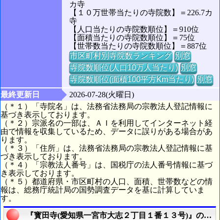
カ寺
【１０万世帯当たりの寺院数】＝226.7カ
寺
【人口当たりの寺院数順位】＝910位
【面積当たりの寺院数順位】＝75位
【世帯数当たりの寺院数順位】＝887位
市区町村別寺院数ランキング
別窓
寺院数順位(人口10万人当たり)
別窓
寺院数順位(面積100平方Km当たり)
別窓
最終更新日
2026-07-28(火曜日)
（＊１）「寺院名」は、法務省法務局の宗教法人登記情報に
基づき表示しております。
（＊２）宗派名の一部は、ＡＩを利用してインターネット経
由で情報を収集しているため、データに誤りがある場合があ
ります。
（＊３）「住所」は、法務省法務局の宗教法人登記情報に基
づき表示しております。
（＊４）「宗教法人番号」は、国税庁の法人番号情報に基づ
き表示しております。
（＊５）都道府県・市区町村の人口、面積、世帯数などの情
報は、総務庁統計局の国勢調査データを基に計算していま
す。
『寳田寺(愛知県一宮市大志２丁目１番１３号)』の航