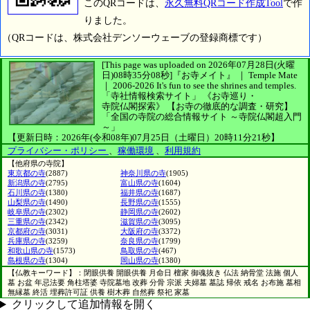
このQRコードは、
永久無料QRコード作成Tool
で作
りました。
（QRコードは、株式会社デンソーウェーブの登録商標です）
[This page was uploaded on 2026年07月28日(火曜
日)08時35分08秒]
『お寺メイト』 ｜ Temple Mate
｜
2006-2026
It's fun to see
the shrines and temples.
「寺社情報検索サイト」
《お寺巡り・
寺院仏閣探索》
【お寺の徹底的な調査・研究】
「全国の寺院の総合情報サイト ～寺院仏閣超入門
～」
【更新日時：2026年(令和08年)07月25日（土曜日）20時11分21秒】
プライバシー・ポリシー
、
稼働環境
、
利用規約
【他府県の寺院】
東京都の寺
(2887)
神奈川県の寺
(1905)
新潟県の寺
(2795)
富山県の寺
(1604)
石川県の寺
(1380)
福井県の寺
(1687)
山梨県の寺
(1490)
長野県の寺
(1555)
岐阜県の寺
(2302)
静岡県の寺
(2602)
三重県の寺
(2342)
滋賀県の寺
(3095)
京都府の寺
(3031)
大阪府の寺
(3372)
兵庫県の寺
(3259)
奈良県の寺
(1799)
和歌山県の寺
(1573)
鳥取県の寺
(467)
島根県の寺
(1304)
岡山県の寺
(1380)
【仏教キーワード】：閉眼供養 開眼供養 月命日 檀家 御魂抜き 仏法 納骨堂 法施 個人
墓 お盆 年忌法要 角柱塔婆 寺院墓地 改葬 分骨 宗派 夫婦墓 墓誌 帰依 戒名 お布施 墓相
無縁墓 終活 埋葬許可証 供養 樹木葬 自然葬 祭祀 家墓
クリックして追加情報を開く