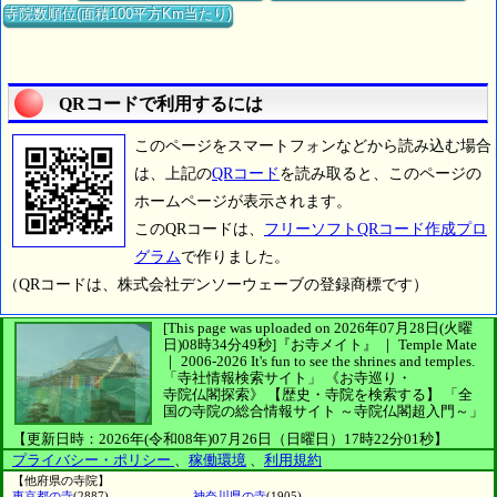
寺院数順位(面積100平方Km当たり)
QRコードで利用するには
このページをスマートフォンなどから読み込む場合
は、上記の
QRコード
を読み取ると、このページの
ホームページが表示されます。
このQRコードは、
フリーソフトQRコード作成プロ
グラム
で作りました。
（QRコードは、株式会社デンソーウェーブの登録商標です）
[This page was uploaded on 2026年07月28日(火曜
日)08時34分49秒]
『お寺メイト』 ｜ Temple Mate
｜
2006-2026
It's fun to see
the shrines and temples.
「寺社情報検索サイト」
《お寺巡り・
寺院仏閣探索》
【歴史・寺院を検索する】
「全
国の寺院の総合情報サイト ～寺院仏閣超入門～」
【更新日時：2026年(令和08年)07月26日（日曜日）17時22分01秒】
プライバシー・ポリシー
、
稼働環境
、
利用規約
【他府県の寺院】
東京都の寺
(2887)
神奈川県の寺
(1905)