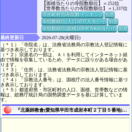
【面積当たりの寺院数順位】＝252位
【世帯数当たりの寺院数順位】＝1,337位
市区町村別寺院数ランキング
別窓
寺院数順位(人口10万人当たり)
別窓
寺院数順位(面積100平方Km当たり)
別窓
最終更新日
2026-07-28(火曜日)
（＊１）「寺院名」は、法務省法務局の宗教法人登記情報に
基づき表示しております。
（＊２）宗派名の一部は、ＡＩを利用してインターネット経
由で情報を収集しているため、データに誤りがある場合があ
ります。
（＊３）「住所」は、法務省法務局の宗教法人登記情報に基
づき表示しております。
（＊４）「宗教法人番号」は、国税庁の法人番号情報に基づ
き表示しております。
（＊５）都道府県・市区町村の人口、面積、世帯数などの情
報は、総務庁統計局の国勢調査データを基に計算していま
す。
『北薬師教會(愛知県半田市成岩本町２丁目５番地)』