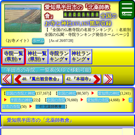
愛知県半田市の『北薬師教
會』
全国の
お寺と神社157,167箇所収録
【『全国の仏教寺院の名前ランキング』：名前別
全国の仏閣・寺院ランキング発信ホームページ】
《お寺メイト》
ホーム
[As of 26/07/28]
寺院一覧
神社一覧
寺院ラン
神社ラン
(県別)▼
(県別)▼
キング▼
キング▼
「半田市の寺院」一覧表(矢印で移動可能)
40.『鳳出観音教会』
42.『本福寺』
【
全国の寺院と神社
(157,167)】 【
全国の神社
(80,507)
愛知県の神社
(3,241)
半田市の神社
(22)】 【
全国の寺院
(76,660)
愛知県の寺院
(4,668)
半
田市の寺院
(50)
「41.北薬師教會」
】
愛知県半田市の『北薬師教會』