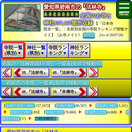
愛知県碧南市の『法林寺』
全国のお寺と
神社157,167箇所収録
【『日本寺
院全一覧』：名前別全国の寺院ランキング情報サ
イト】《お寺メイト》
ホーム
[As of 26/07/28]
寺院一覧
神社一覧
寺院ラン
神社ラン
(県別)▼
(県別)▼
キング▼
キング▼
全国の「法林寺(83ヶ寺)」一覧表(矢印で移動可)
38.『法林寺』
40.『法林寺』
「碧南市の寺院」一覧表(矢印で移動可能)
48.『法城寺』
50.『本傳寺』
【
全国の寺院と神社
(157,167)】 【
全国の神社
(80,507)
愛知県の神社
(3,241)
碧南市の神社
(30)】 【
全国の寺院
(76,660)
愛知県の寺院
(4,668)
碧
南市の寺院
(57)
「49.法林寺」
】
愛知県碧南市の『法林寺』