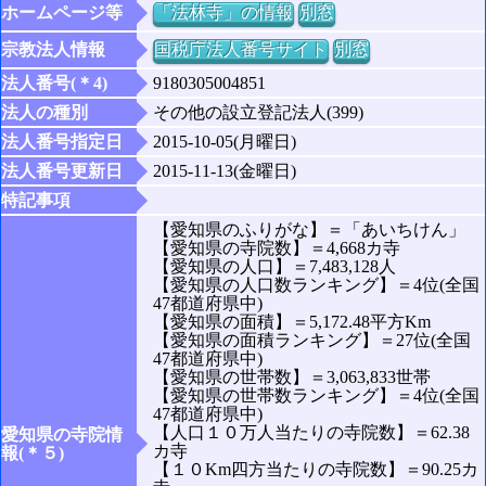
ホームページ等
「法林寺」の情報
別窓
宗教法人情報
国税庁法人番号サイト
別窓
法人番号(＊4)
9180305004851
法人の種別
その他の設立登記法人(399)
法人番号指定日
2015-10-05(月曜日)
法人番号更新日
2015-11-13(金曜日)
特記事項
【愛知県のふりがな】＝「あいちけん」
【愛知県の寺院数】＝4,668カ寺
【愛知県の人口】＝7,483,128人
【愛知県の人口数ランキング】＝4位(全国
47都道府県中)
【愛知県の面積】＝5,172.48平方Km
【愛知県の面積ランキング】＝27位(全国
47都道府県中)
【愛知県の世帯数】＝3,063,833世帯
【愛知県の世帯数ランキング】＝4位(全国
47都道府県中)
【人口１０万人当たりの寺院数】＝62.38
愛知県の寺院情
カ寺
報(＊５)
【１０Km四方当たりの寺院数】＝90.25カ