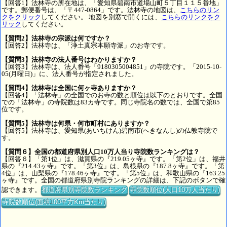
【回答1】法林寺の所在地は、「愛知県碧南市道場山町５丁目１１５番地」
です。郵便番号は、「〒447-0864」です。法林寺の地図は、
こちらのリン
クをクリック
してください。 地図を別窓で開くには、
こちらのリンクをク
リック
してください。
【質問2】法林寺の宗派は何ですか？
【回答2】法林寺は、「浄土真宗本願寺派」のお寺です。
【質問3】法林寺の法人番号はわかりますか？
【回答3】法林寺は、法人番号「9180305004851」の寺院です。「2015-10-
05(月曜日)」に、法人番号が指定されました。
【質問4】法林寺は全国に何ヶ寺ありますか？
【回答4】「法林寺」の全国でのお寺の数と順位は以下のとおりです。全国
での「法林寺」の寺院数は83カ寺です。同じ寺院名の数では、全国で第85
位です。
【質問5】法林寺は何県・何市町村にありますか？
【回答5】法林寺は、愛知県(あいちけん)碧南市(へきなんし)の仏教寺院で
す。
【質問６】全国の都道府県別人口10万人当り寺院数ランキングは？
【回答６】「第1位」は、滋賀県の『219.05ヶ寺』です。「第2位」は、福井
県の『214.43ヶ寺』です。「第3位」は、島根県の『187.8ヶ寺』です。「第
4位」は、山梨県の『178.46ヶ寺』です。「第5位」は、和歌山県の『163.25
ヶ寺』です。全国の都道府県別寺院ランキングの詳細は、下記のボタンで確
認できます。
都道府県別寺院数ランキング
寺院数順位(人口10万人当たり)
寺院数順位(面積100平方Km当たり)