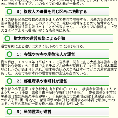
画に埋葬するタイプ。このタイプの樹木葬が一番多い。
３）複数人の遺骨を同じ区画に埋葬する
１つの納骨区画に複数の遺骨をまとめて共同で埋葬する。お墓の場合の合同
墓や集合墓に当たる。このタイプでは、複数の遺骨をまとめて納骨するた
め、埋葬後は遺骨を取り出すことが出来ません。このタイプの特徴は、上記
の２タイプよりも費用が安くなる傾向にある。
樹木葬の運営形態による分類
運営形態による違いは大きく以下の３つに分けられる。
１）寺院やお寺や宗教法人が運営
樹木葬は、１９９９年（平成１１）に岩手県一関市にある大慈山祥雲寺（臨
済宗妙心寺派）のご住職である千坂げん峰氏が荒廃していた里山を樹木葬墓
地にしたのが始まりとされ、樹木葬の始めのころはすべてがこの運営形態で
あった。現在でも樹木葬の運営形態の主流を占めている。
２）都道府県や市町村が運営
東京都立小平霊園（東京都東村山市萩山町1-16-1）、横浜市営墓地メモリア
ルグリーン（神奈川県横浜市戸塚区俣野町1367番地1）、愛知県長久手市卯
塚墓園（愛知県長久手市卯塚）、千葉県浦安市営墓地公園(千葉県浦安市日
の出八丁目1番1号)など、都道府県や市町村が運営する樹木葬は増加しつつ
ある。公営の墓地の一部を樹木葬に改修する例もある。
３）民間霊園が運営