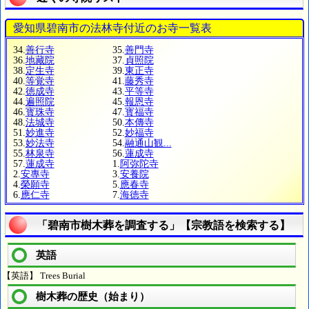
愛知県碧南市の法林寺付近のお寺一覧表
34.
善行寺
35.
善門寺
36.
地藏院
37.
貞照院
38.
定生寺
39.
東正寺
40.
等覚寺
41.
藤秀寺
42.
徳成寺
43.
平等寺
44.
遍照院
45.
報恩寺
46.
寳珠寺
47.
寳福寺
48.
法城寺
50.
本傳寺
51.
妙進寺
52.
妙福寺
53.
妙法寺
54.
融通山観...
55.
林泉寺
56.
蓮成寺
57.
蓮成寺
1.
阿弥陀寺
2.
安專寺
3.
安養院
4.
榮願寺
5.
應春寺
6.
應仁寺
7.
海徳寺
「碧南市樹木葬を調査する」【宗教語を検索する】
英語
【英語】 Trees Burial
樹木葬の歴史（始まり）