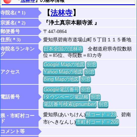
『
法林寺
』の基本情報
【
法林寺
】
寺院名(＊1)
『浄土真宗本願寺派 』
宗派名(＊2)
郵便番号
〒447-0864
住所(＊3)
愛知県碧南市道場山町５丁目１１５番地
寺院名ランキン
日本全国の法林寺
全都道府県寺院数順
グ
位＝85位、寺院数＝83カ寺
Google Mapの地図
別窓
アクセス
Yahoo Mapの地図
別窓
Bing Mapの地図
別窓
Google電話番号
別窓
電話番号
iタウンページ電話帳
別窓
電話番号検索(jpnumber)
別窓
愛知県(あいちけん)
県コード = 23
、碧南
県・市町村コー
ド
市(へきなんし)
市町村コード = 209
コメント等