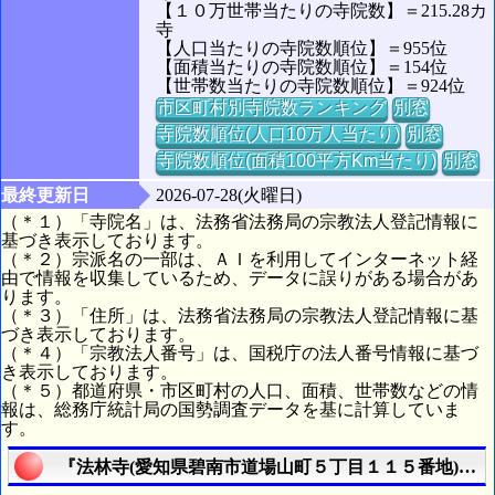
【１０万世帯当たりの寺院数】＝215.28カ
寺
【人口当たりの寺院数順位】＝955位
【面積当たりの寺院数順位】＝154位
【世帯数当たりの寺院数順位】＝924位
市区町村別寺院数ランキング
別窓
寺院数順位(人口10万人当たり)
別窓
寺院数順位(面積100平方Km当たり)
別窓
最終更新日
2026-07-28(火曜日)
（＊１）「寺院名」は、法務省法務局の宗教法人登記情報に
基づき表示しております。
（＊２）宗派名の一部は、ＡＩを利用してインターネット経
由で情報を収集しているため、データに誤りがある場合があ
ります。
（＊３）「住所」は、法務省法務局の宗教法人登記情報に基
づき表示しております。
（＊４）「宗教法人番号」は、国税庁の法人番号情報に基づ
き表示しております。
（＊５）都道府県・市区町村の人口、面積、世帯数などの情
報は、総務庁統計局の国勢調査データを基に計算していま
す。
『法林寺(愛知県碧南市道場山町５丁目１１５番地)』