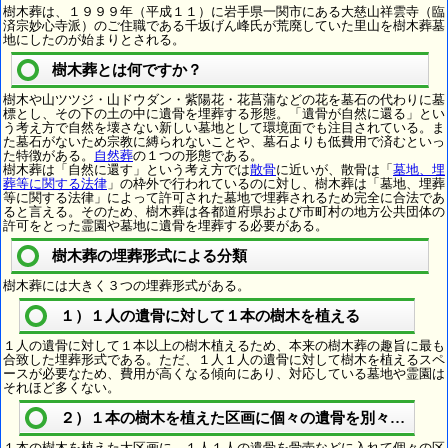
樹木葬は、１９９９年（平成１１）に岩手県一関市にある大慈山祥雲寺（臨
済宗妙心寺派）のご住職である千坂げん峰氏が荒廃していた里山を樹木葬墓
地にしたのが始まりとされる。
樹木葬とは何ですか？
樹木や山ツツジ・山ドウダン・紫陽花・花菖蒲などの花を墓石の代わりに墓
標とし、その下の土の中に遺骨を埋葬する形態。「遺骨が自然に還る」とい
う考え方で自然を壊さない新しい墓地として環境面でも注目されている。ま
た墓石がないため宗教に縛られないことや、墓石よりも低費用で済むといっ
た特徴がある。
自然葬
の１つの形態である。
樹木葬は「自然に還す」という考え方では
散骨
に近いが、散骨は「
墓地、埋
葬等に関する法律
」の枠外で行われているのに対し、樹木葬は「墓地、埋葬
等に関する法律」によって許可された墓地で埋葬されるため完全に合法であ
ると言える。そのため、樹木葬は各都道府県および市町村の地方公共団体の
許可をとった霊園や墓地に遺骨を埋葬する必要がある。
樹木葬の埋葬形式による分類
樹木葬には大きく３つの埋葬形式がある。
１）１人の遺骨に対して１本の樹木を植える
１人の遺骨に対して１本以上の樹木植えるため、本来の樹木葬の趣旨に最も
合致した埋葬形式である。ただ、１人１人の遺骨に対して樹木を植えるスペ
ースが必要なため、費用が高くなる傾向にあり、対応している墓地や霊園は
それほど多くない。
２）１本の樹木を植えた区画に個々の遺骨を別々に埋葬
１本の樹木を植えた大区画に、１人１人の遺骨を骨壺などに入れて個々の区