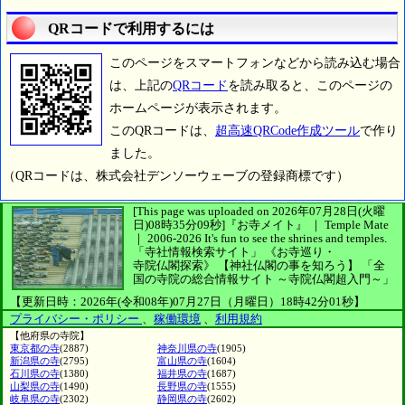
QRコードで利用するには
このページをスマートフォンなどから読み込む場合
は、上記の
QRコード
を読み取ると、このページの
ホームページが表示されます。
このQRコードは、
超高速QRCode作成ツール
で作り
ました。
（QRコードは、株式会社デンソーウェーブの登録商標です）
[This page was uploaded on 2026年07月28日(火曜
日)08時35分09秒]
『お寺メイト』 ｜ Temple Mate
｜
2006-2026
It's fun to see
the shrines and temples.
「寺社情報検索サイト」
《お寺巡り・
寺院仏閣探索》
【神社仏閣の事を知ろう】
「全
国の寺院の総合情報サイト ～寺院仏閣超入門～」
【更新日時：2026年(令和08年)07月27日（月曜日）18時42分01秒】
プライバシー・ポリシー
、
稼働環境
、
利用規約
【他府県の寺院】
東京都の寺
(2887)
神奈川県の寺
(1905)
新潟県の寺
(2795)
富山県の寺
(1604)
石川県の寺
(1380)
福井県の寺
(1687)
山梨県の寺
(1490)
長野県の寺
(1555)
岐阜県の寺
(2302)
静岡県の寺
(2602)