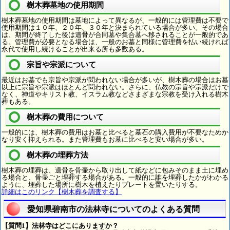
樹木葬墓地の使用期間
樹木葬墓地の使用期間は墓地によって異なるが、一般的には管理費は不要で
使用期間は１０年、２０年、３０年と決まられている場合が多い。その場合
は、期間が終了した後は遺骨が合同墓や集合墓へ移されることが一般的であ
る。管理費が必要となる場合は、一般のお墓と同様に管理費を払い続ければ
永代で使用し続けることが出来る所も多数ある。
宗旨や宗派について
最近はお墓でも宗旨や宗派が問われない場合が多いが、樹木葬の場合はお墓
以上に宗旨や宗派はほとんど問われない。さらに、仏教の宗旨や宗派だけで
なく、神道やキリスト教、イスラム教などさまざまな宗教を受け入れる樹木
葬もある。
樹木葬の費用について
一般的には、樹木葬の費用はお墓と比べると墓石の購入費用が不要なためか
なり安く抑えられる。また管理費もお墓に比べると安い場合が多い。
樹木葬の埋葬方法
樹木葬の埋葬は、遺骨を骨壷から取り出して紙などに包みそのまま土に埋め
る場合と、骨壷ごと埋葬する場合がある。一般的に誰を埋葬したかがわかる
ように、埋葬した場所に樹木を植えたりプレートを置いたりする。
詳細はこのリンク【樹木葬を調査する】
愛知県碧南市の法林寺についてのよくある質問
【質問1】法林寺はどこにありますか？