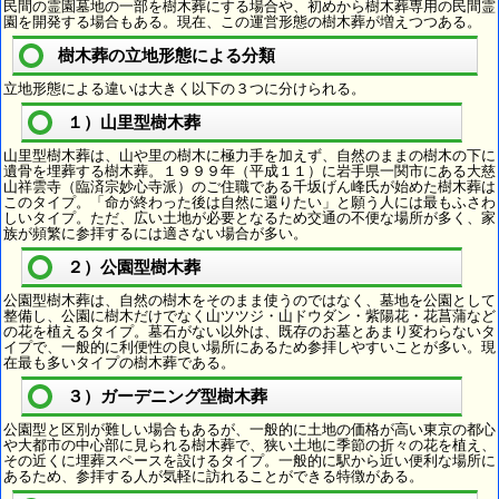
民間の霊園墓地の一部を樹木葬にする場合や、初めから樹木葬専用の民間霊
園を開発する場合もある。現在、この運営形態の樹木葬が増えつつある。
樹木葬の立地形態による分類
立地形態による違いは大きく以下の３つに分けられる。
１）山里型樹木葬
山里型樹木葬は、山や里の樹木に極力手を加えず、自然のままの樹木の下に
遺骨を埋葬する樹木葬。１９９９年（平成１１）に岩手県一関市にある大慈
山祥雲寺（臨済宗妙心寺派）のご住職である千坂げん峰氏が始めた樹木葬は
このタイプ。「命が終わった後は自然に還りたい」と願う人には最もふさわ
しいタイプ。ただ、広い土地が必要となるため交通の不便な場所が多く、家
族が頻繁に参拝するには適さない場合が多い。
２）公園型樹木葬
公園型樹木葬は、自然の樹木をそのまま使うのではなく、墓地を公園として
整備し、公園に樹木だけでなく山ツツジ・山ドウダン・紫陽花・花菖蒲など
の花を植えるタイプ。墓石がない以外は、既存のお墓とあまり変わらないタ
イプで、一般的に利便性の良い場所にあるため参拝しやすいことが多い。現
在最も多いタイプの樹木葬である。
３）ガーデニング型樹木葬
公園型と区別が難しい場合もあるが、一般的に土地の価格が高い東京の都心
や大都市の中心部に見られる樹木葬で、狭い土地に季節の折々の花を植え、
その近くに埋葬スペースを設けるタイプ。一般的に駅から近い便利な場所に
あるため、参拝する人が気軽に訪れることができる特徴がある。