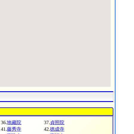
36.
地藏院
37.
貞照院
41.
藤秀寺
42.
徳成寺