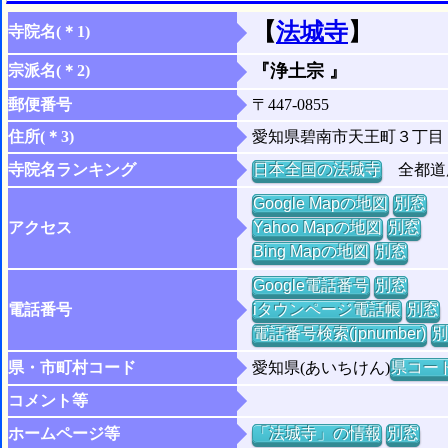
【
法城寺
】
寺院名(＊1)
『浄土宗 』
宗派名(＊2)
郵便番号
〒447-0855
住所(＊3)
愛知県碧南市天王町３丁目
寺院名ランキング
日本全国の法城寺
全都道府
Google Mapの地図
別窓
アクセス
Yahoo Mapの地図
別窓
Bing Mapの地図
別窓
Google電話番号
別窓
電話番号
iタウンページ電話帳
別窓
電話番号検索(jpnumber)
別
県・市町村コード
愛知県(あいちけん)
県コード 
コメント等
ホームページ等
「法城寺」の情報
別窓