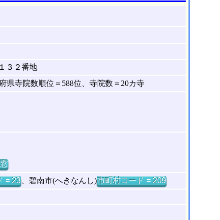
１３２番地
県寺院数順位＝588位、寺院数＝20カ寺
窓
= 23
、碧南市(へきなんし)
市町村コード = 209