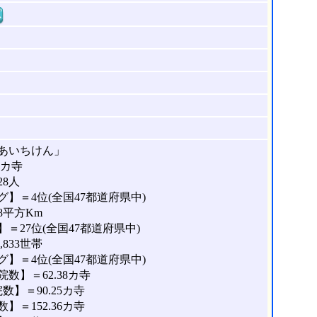
窓
あいちけん」
8カ寺
28人
】＝4位(全国47都道府県中)
8平方Km
＝27位(全国47都道府県中)
833世帯
】＝4位(全国47都道府県中)
数】＝62.38カ寺
】＝90.25カ寺
＝152.36カ寺