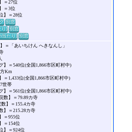
＝27位
】＝3位
位】＝28位
グ
別窓
り)
別窓
m当たり)
別窓
な】＝「あいちけん へきなんし」
寺
人
＝540位(全国1,866市区町村中)
平方Km
,433位(全国1,866市区町村中)
77世帯
＝561位(全国1,866市区町村中)
数】＝79.89カ寺
】＝155.4カ寺
＝215.28カ寺
＝955位
＝154位
】＝924位