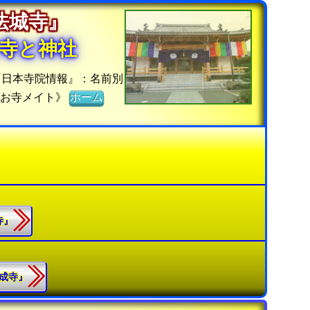
『法城寺』
寺と神社
『日本寺院情報』：名前別
《お寺メイト》
ホーム
寺』
蓮成寺』