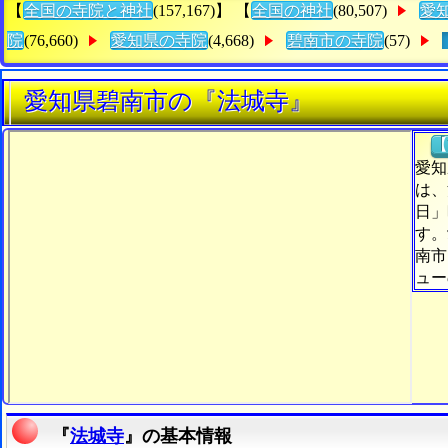
【
全国の寺院と神社
(157,167)】 【
全国の神社
(80,507)
愛
院
(76,660)
愛知県の寺院
(4,668)
碧南市の寺院
(57)
愛知県碧南市の『法城寺』
【
愛知
は、
日」
す。
南市
ュー
『
法城寺
』の基本情報