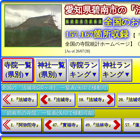
愛知県碧南市の
全国のお
157,167箇所収録
【
全国の寺院統計ホームページ】
[As of 26/07/28]
寺院一覧
神社一覧
寺院ラン
神社ラン
(県別)▼
(県別)▼
キング▼
キング▼
全国の「法城寺(20ヶ寺)」一覧表(矢印で移動可)
1.『法城寺』
8.『法城寺』
10.『法城寺』
20.『法城
「碧南市の寺院」一覧表(矢印で移動可能)
1.『阿弥陀寺』
47.『寳福寺』
49.『法林寺』
57.『