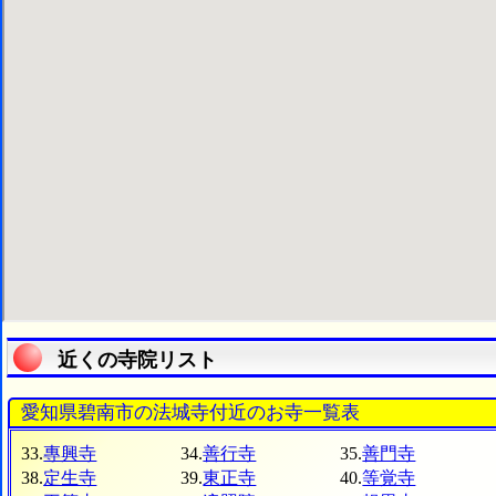
近くの寺院リスト
愛知県碧南市の法城寺付近のお寺一覧表
33.
專興寺
34.
善行寺
35.
善門寺
38.
定生寺
39.
東正寺
40.
等覚寺