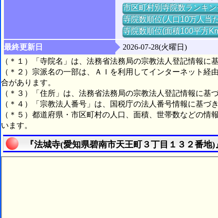
市区町村別寺院数ランキン
寺院数順位(人口10万人当た
寺院数順位(面積100平方K
最終更新日
2026-07-28(火曜日)
（＊１）「寺院名」は、法務省法務局の宗教法人登記情報に
（＊２）宗派名の一部は、ＡＩを利用してインターネット経
合があります。
（＊３）「住所」は、法務省法務局の宗教法人登記情報に基
（＊４）「宗教法人番号」は、国税庁の法人番号情報に基づ
（＊５）都道府県・市区町村の人口、面積、世帯数などの情
います。
『法城寺(愛知県碧南市天王町３丁目１３２番地)