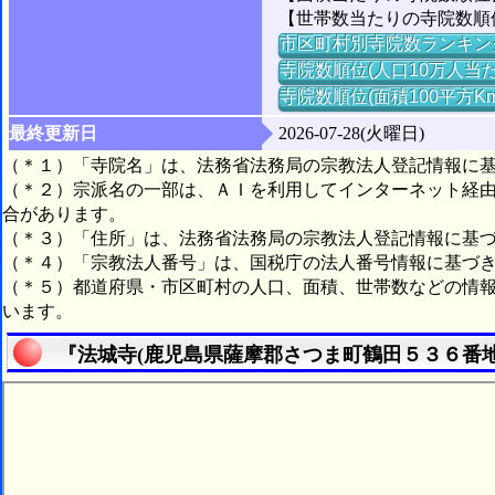
【世帯数当たりの寺院数順位】
市区町村別寺院数ランキン
寺院数順位(人口10万人当た
寺院数順位(面積100平方K
最終更新日
2026-07-28(火曜日)
（＊１）「寺院名」は、法務省法務局の宗教法人登記情報に
（＊２）宗派名の一部は、ＡＩを利用してインターネット経
合があります。
（＊３）「住所」は、法務省法務局の宗教法人登記情報に基
（＊４）「宗教法人番号」は、国税庁の法人番号情報に基づ
（＊５）都道府県・市区町村の人口、面積、世帯数などの情
います。
『法城寺(鹿児島県薩摩郡さつま町鶴田５３６番地