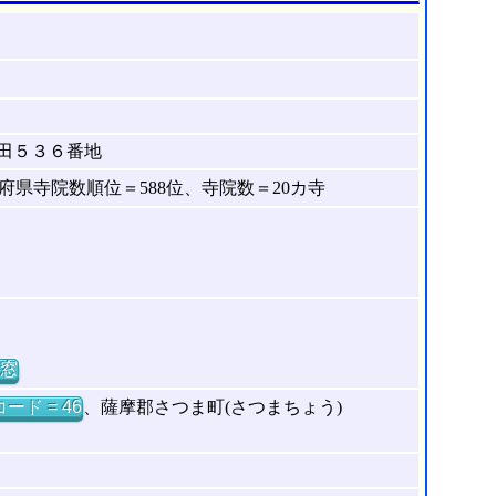
田５３６番地
県寺院数順位＝588位、寺院数＝20カ寺
窓
ード = 46
、薩摩郡さつま町(さつまちょう)