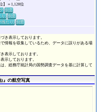
＝1,128位
グ
別窓
り)
別窓
m当たり)
別窓
基づき表示しております。
由で情報を収集しているため、データに誤りがある場
づき表示しております。
き表示しております。
報は、総務庁統計局の国勢調査データを基に計算して
)』の航空写真