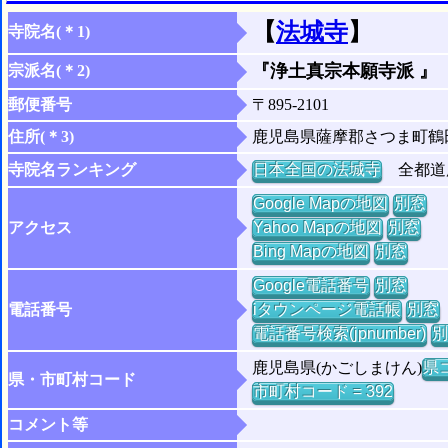
【
法城寺
】
寺院名(＊1)
『浄土真宗本願寺派 』
宗派名(＊2)
郵便番号
〒895-2101
住所(＊3)
鹿児島県薩摩郡さつま町鶴
寺院名ランキング
日本全国の法城寺
全都道府
Google Mapの地図
別窓
アクセス
Yahoo Mapの地図
別窓
Bing Mapの地図
別窓
Google電話番号
別窓
電話番号
iタウンページ電話帳
別窓
電話番号検索(jpnumber)
別
鹿児島県(かごしまけん)
県コ
県・市町村コード
市町村コード = 392
コメント等