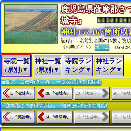
鹿児島県薩摩郡さ
城寺』
神社157,167箇所
記録』：名前別全国の仏教寺院順
《お寺メイト》
ホーム
[As of 26/
寺院一覧
神社一覧
寺院ラン
神社ラン
(県別)▼
(県別)▼
キング▼
キング▼
全国の「法城寺(20ヶ寺)」一覧表(矢印で移動可)
20.『法城寺』
20.『法
1.『法城寺』
19.『法城寺』
「薩摩郡さつま町の寺院」一覧表(矢印で移動可能)
15.『法城寺』
15.『法
1.『興詮寺』
14.『峰浄寺』