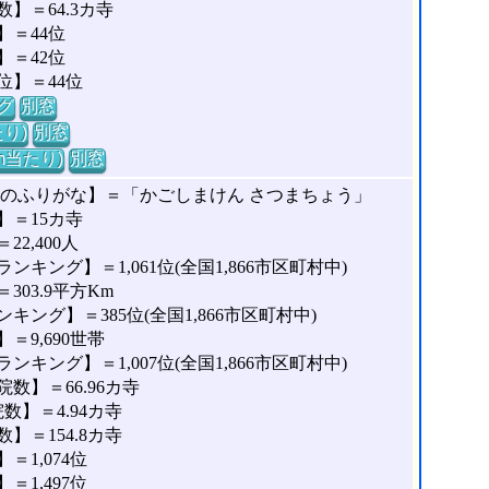
】＝64.3カ寺
＝44位
＝42位
位】＝44位
グ
別窓
り)
別窓
m当たり)
別窓
町のふりがな】＝「かごしまけん さつまちょう」
】＝15カ寺
2,400人
キング】＝1,061位(全国1,866市区町村中)
03.9平方Km
ング】＝385位(全国1,866市区町村中)
9,690世帯
キング】＝1,007位(全国1,866市区町村中)
数】＝66.96カ寺
】＝4.94カ寺
＝154.8カ寺
1,074位
1,497位