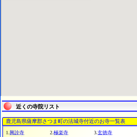
近くの寺院リスト
鹿児島県薩摩郡さつま町の法城寺付近のお寺一覧表
1.
興詮寺
2.
極楽寺
3.
玄徳寺