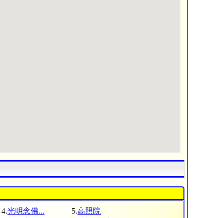
4.
光明念佛...
5.
高照院