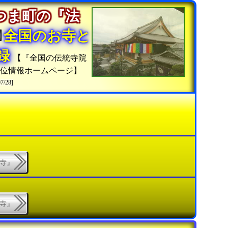
つま町の『法
全国のお寺と
収録
【『全国の伝統寺院
位情報ホームページ】
07/28]
城寺』
城寺』