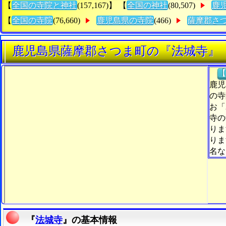
【
全国の寺院と神社
(157,167)】 【
全国の神社
(80,507)
鹿
【
全国の寺院
(76,660)
鹿児島県の寺院
(466)
薩摩郡さ
鹿児島県薩摩郡さつま町の『法城寺』
【
鹿児
の寺
お「
寺の
りま
りま
名な
『
法城寺
』の基本情報