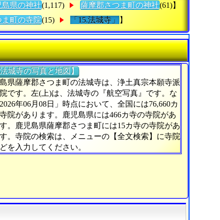
児島県の神社
(1,117)
薩摩郡さつま町の神社
(61)】
つま町の寺院
(15)
「15.法城寺」
】
法城寺の写真と地図】
島県薩摩郡さつま町の法城寺は、浄土真宗本願寺派
院です。左(上)は、法城寺の『航空写真』です。な
2026年06月08日」時点において、全国には76,660カ
寺院があります。鹿児島県には466カ寺の寺院があ
す。鹿児島県薩摩郡さつま町には15カ寺の寺院があ
す。寺院の検索は、メニューの【全文検索】に寺院
どを入力してください。