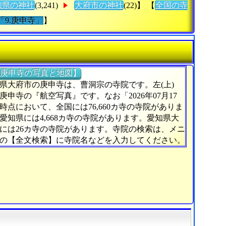
知県の神社
(3,241)
大府市の神社
(22)】 【
全国の寺
「9.庚申寺」
】
庚申寺の写真と地図】
県大府市の庚申寺は、曹洞宗の寺院です。左(上)
庚申寺の『航空写真』です。なお「2026年07月17
時点において、全国には76,660カ寺の寺院がありま
愛知県には4,668カ寺の寺院があります。愛知県大
には26カ寺の寺院があります。寺院の検索は、メニ
の【全文検索】に寺院名などを入力してください。