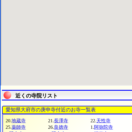
近くの寺院リスト
愛知県大府市の庚申寺付近のお寺一覧表
20.
地蔵寺
21.
長澤寺
22.
天性寺
25.
薬師寺
26.
良徳寺
1.
阿弥陀寺