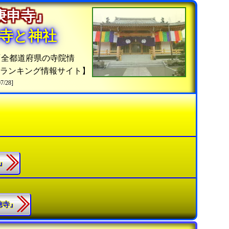
『庚申寺』
寺と神社
『全都道府県の寺院情
院ランキング情報サイト】
07/28]
寺』
良徳寺』