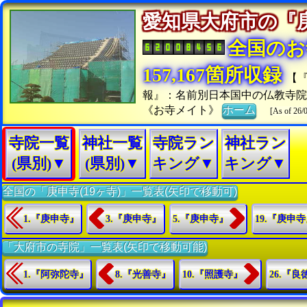
愛知県大府市の
全国のお
157,167箇所収録
【
報』：名前別日本国中の仏教寺
《お寺メイト》
ホーム
[As of 26/
寺院一覧
神社一覧
寺院ラン
神社ラン
(県別)▼
(県別)▼
キング▼
キング▼
全国の「庚申寺(19ヶ寺)」一覧表(矢印で移動可)
1.『庚申寺』
3.『庚申寺』
5.『庚申寺』
19.『庚申
「大府市の寺院」一覧表(矢印で移動可能)
1.『阿弥陀寺』
8.『光善寺』
10.『照護寺』
26.『