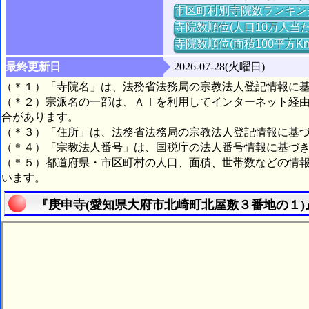
市区町村別寺院数ランキン
寺院数順位(人口10万人当た
寺院数順位(面積100平方K
最終更新日
2026-07-28(火曜日)
（＊１）「寺院名」は、法務省法務局の宗教法人登記情報に
（＊２）宗派名の一部は、ＡＩを利用してインターネット経
合があります。
（＊３）「住所」は、法務省法務局の宗教法人登記情報に基
（＊４）「宗教法人番号」は、国税庁の法人番号情報に基づ
（＊５）都道府県・市区町村の人口、面積、世帯数などの情
います。
『庚申寺(愛知県大府市北崎町北屋敷３番地の１)