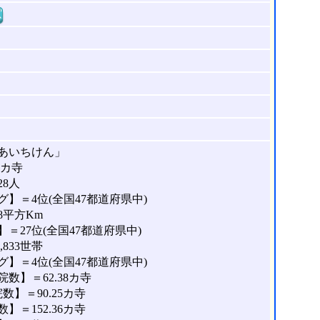
窓
あいちけん」
8カ寺
28人
】＝4位(全国47都道府県中)
8平方Km
＝27位(全国47都道府県中)
833世帯
】＝4位(全国47都道府県中)
数】＝62.38カ寺
】＝90.25カ寺
＝152.36カ寺