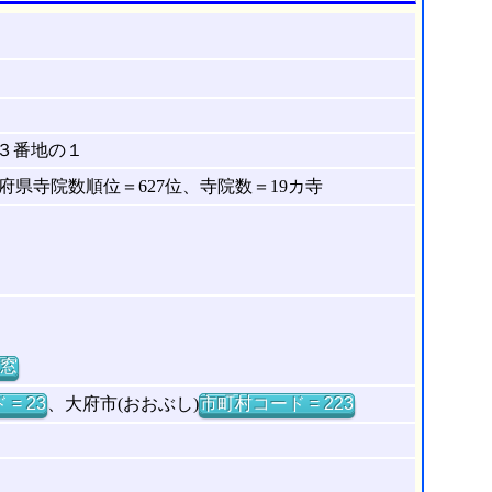
３番地の１
県寺院数順位＝627位、寺院数＝19カ寺
窓
= 23
、大府市(おおぶし)
市町村コード = 223