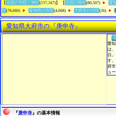
【
全国の寺院と神社
(157,167)】 【
全国の神社
(80,507)
愛
院
(76,660)
愛知県の寺院
(4,668)
大府市の寺院
(26)
愛知県大府市の『庚申寺』
【
愛知
は、
日」
す。
府市
ュー
『
庚申寺
』の基本情報