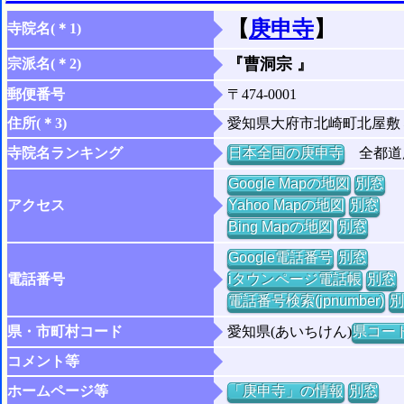
【
庚申寺
】
寺院名(＊1)
『曹洞宗 』
宗派名(＊2)
郵便番号
〒474-0001
住所(＊3)
愛知県大府市北崎町北屋敷
寺院名ランキング
日本全国の庚申寺
全都道府
Google Mapの地図
別窓
アクセス
Yahoo Mapの地図
別窓
Bing Mapの地図
別窓
Google電話番号
別窓
電話番号
iタウンページ電話帳
別窓
電話番号検索(jpnumber)
別
県・市町村コード
愛知県(あいちけん)
県コード 
コメント等
ホームページ等
「庚申寺」の情報
別窓