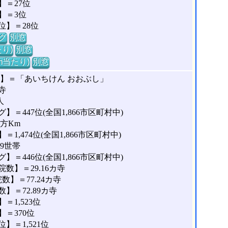
＝27位
】＝3位
位】＝28位
グ
別窓
り)
別窓
m当たり)
別窓
な】＝「あいちけん おおぶし」
寺
人
＝447位(全国1,866市区町村中)
平方Km
,474位(全国1,866市区町村中)
69世帯
＝446位(全国1,866市区町村中)
数】＝29.16カ寺
】＝77.24カ寺
＝72.89カ寺
1,523位
＝370位
＝1,521位