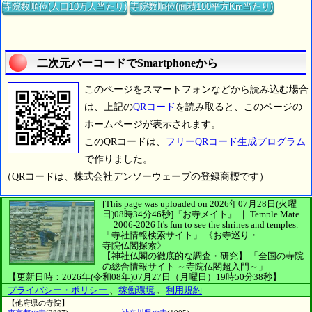
寺院数順位(人口10万人当たり)
寺院数順位(面積100平方Km当たり)
二次元バーコードでSmartphoneから
このページをスマートフォンなどから読み込む場合
は、上記の
QRコード
を読み取ると、このページの
ホームページが表示されます。
このQRコードは、
フリーQRコード生成プログラム
で作りました。
（QRコードは、株式会社デンソーウェーブの登録商標です）
[This page was uploaded on 2026年07月28日(火曜
日)08時34分46秒]
『お寺メイト』 ｜ Temple Mate
｜
2006-2026
It's fun to see
the shrines and temples.
「寺社情報検索サイト」
《お寺巡り・
寺院仏閣探索》
【神社仏閣の徹底的な調査・研究】
「全国の寺院
の総合情報サイト ～寺院仏閣超入門～」
【更新日時：2026年(令和08年)07月27日（月曜日）19時50分38秒】
プライバシー・ポリシー
、
稼働環境
、
利用規約
【他府県の寺院】