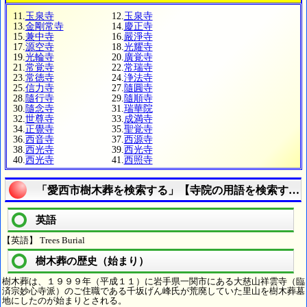
11.
玉泉寺
12.
玉泉寺
13.
金剛常寺
14.
慶正寺
15.
兼中寺
16.
嚴淨寺
17.
源空寺
18.
光耀寺
19.
光輪寺
20.
廣覚寺
21.
常覚寺
22.
常瑞寺
23.
常徳寺
24.
浄法寺
25.
信力寺
27.
隨圓寺
28.
隨行寺
29.
隨順寺
30.
隨念寺
31.
瑞華院
32.
世尊寺
33.
成満寺
34.
正覺寺
35.
聖覚寺
36.
西音寺
37.
西源寺
38.
西光寺
39.
西光寺
40.
西光寺
41.
西照寺
「愛西市樹木葬を検索する」【寺院の用語を検索する
英語
【英語】 Trees Burial
樹木葬の歴史（始まり）
樹木葬は、１９９９年（平成１１）に岩手県一関市にある大慈山祥雲寺（臨
済宗妙心寺派）のご住職である千坂げん峰氏が荒廃していた里山を樹木葬墓
地にしたのが始まりとされる。