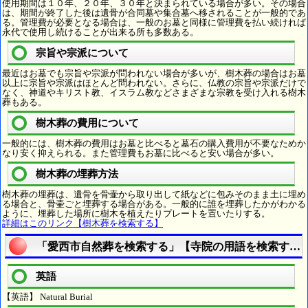
使用期間は１０年、２０年、３０年と決まられている場合が多い。その場合
は、期間が終了した後は遺骨が合同墓や集合墓へ移されることが一般的であ
る。管理費が必要となる場合は、一般のお墓と同様に管理費を払い続ければ
永代で使用し続けることが出来る所も多数ある。
宗旨や宗派について
最近はお墓でも宗旨や宗派が問われない場合が多いが、樹木葬の場合はお墓
以上に宗旨や宗派はほとんど問われない。さらに、仏教の宗旨や宗派だけで
なく、神道やキリスト教、イスラム教などさまざまな宗教を受け入れる樹木
葬もある。
樹木葬の費用について
一般的には、樹木葬の費用はお墓と比べると墓石の購入費用が不要なためか
なり安く抑えられる。また管理費もお墓に比べると安い場合が多い。
樹木葬の埋葬方法
樹木葬の埋葬は、遺骨を骨壷から取り出して紙などに包みそのまま土に埋め
る場合と、骨壷ごと埋葬する場合がある。一般的に誰を埋葬したかがわかる
ように、埋葬した場所に樹木を植えたりプレートを置いたりする。
詳細はこのリンク【樹木葬を検索する】
「愛西市自然葬を検索する」【寺院の用語を検索する
英語
【英語】 Natural Burial