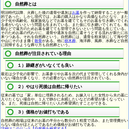
自然葬とは
明治時代以降、火葬した後の遺骨や遺灰は
お墓
を作って納骨することが一般
的であった。しかし現代では、お墓の購入はかなり高価なものとなり、また
少子化や高齢化、核家族化などでお墓を建ててもそのお墓を引き継いでくれ
る者がいないという問題も生まれている。また仮に引き継いでくれても、転
勤などで遠方のためお墓を建てても管理できないという問題も生じている。
そのためお墓の代わりに、遺骨や遺灰を自然に還そうとする流れが新たに出
来つつある。それを自然葬という。自然葬には、遺骨を粉末状にして海や空
や山にそのまま撒く
散骨
がある。他に
樹木葬
、海洋葬、風葬、水葬など自然
に回帰するような葬り方も自然葬という。
自然葬が注目されている理由
１）跡継ぎがいなくても良い
最近は少子化の影響で、お墓参りやお墓を次の代まで管理してくれる身内が
いない場合が多くなり、その必要がない自然葬が注目されている。
２）やはり死後は自然に帰りたい
従来の墓では「家」単位に埋葬されるため、お嫁入りした女性から夫の墓に
入りたくない場合や、１人で静かに永眠したいなどの希望が多くなってい
る。また、死後は自然に帰りたい人の希望満たすことができる。
３）価格がお値打ちである
自然葬の相場は従来のお墓の半分から数分の１程度で済み、また管理費がい
らない場合がほとんどであるため価格がお値打ちである。
詳細はこのリンク【自然葬を検索する】