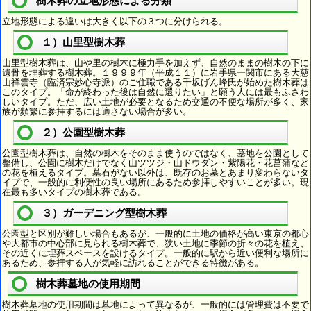
樹木葬の立地形態による分類
立地形態による違いは大きく以下の３つに分けられる。
１）山里型樹木葬
山里型樹木葬は、山や里の樹木に極力手を加えず、自然のままの樹木の下に
遺骨を埋葬する樹木葬。１９９９年（平成１１）に岩手県一関市にある大慈
山祥雲寺（臨済宗妙心寺派）のご住職である千坂げん峰氏が始めた樹木葬は
このタイプ。「命が終わった後は自然に還りたい」と願う人には最もふさわ
しいタイプ。ただ、広い土地が必要となるため交通の不便な場所が多く、家
族が頻繁に参拝するには適さない場合が多い。
２）公園型樹木葬
公園型樹木葬は、自然の樹木をそのまま使うのではなく、墓地を公園として
整備し、公園に樹木だけでなく山ツツジ・山ドウダン・紫陽花・花菖蒲など
の花を植えるタイプ。墓石がない以外は、既存のお墓とあまり変わらないタ
イプで、一般的に利便性の良い場所にあるため参拝しやすいことが多い。現
在最も多いタイプの樹木葬である。
３）ガーデニング型樹木葬
公園型と区別が難しい場合もあるが、一般的に土地の価格が高い東京の都心
や大都市の中心部に見られる樹木葬で、狭い土地に季節の折々の花を植え、
その近くに埋葬スペースを設けるタイプ。一般的に駅から近い便利な場所に
あるため、参拝する人が気軽に訪れることができる特徴がある。
樹木葬墓地の使用期間
樹木葬墓地の使用期間は墓地によって異なるが、一般的には管理費は不要で