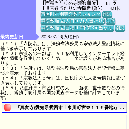
【面積当たりの寺院数順位】＝181位
【世帯数当たりの寺院数順位】＝421位
市区町村別寺院数ランキング
別窓
寺院数順位(人口10万人当たり)
別窓
寺院数順位(面積100平方Km当たり)
別窓
最終更新日
2026-07-28(火曜日)
（＊１）「寺院名」は、法務省法務局の宗教法人登記情報に
基づき表示しております。
（＊２）宗派名の一部は、ＡＩを利用してインターネット経
由で情報を収集しているため、データに誤りがある場合があ
ります。
（＊３）「住所」は、法務省法務局の宗教法人登記情報に基
づき表示しております。
（＊４）「宗教法人番号」は、国税庁の法人番号情報に基づ
き表示しております。
（＊５）都道府県・市区町村の人口、面積、世帯数などの情
報は、総務庁統計局の国勢調査データを基に計算していま
す。
『真友寺(愛知県愛西市上東川町宮東１１６番地)』の