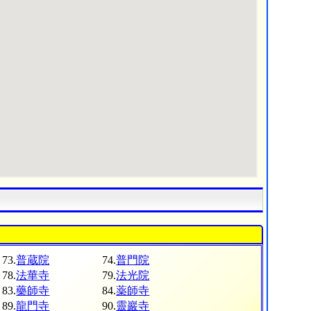
73.
普蔵院
74.
普門院
78.
法華寺
79.
法光院
83.
藥師寺
84.
薬師寺
89.
龍門寺
90.
靈巖寺