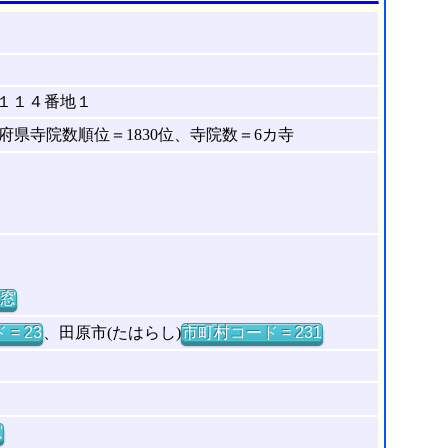
１１４番地１
県寺院数順位＝1830位、寺院数＝6カ寺
窓
= 23
、田原市(たはらし)
市町村コード = 231
窓