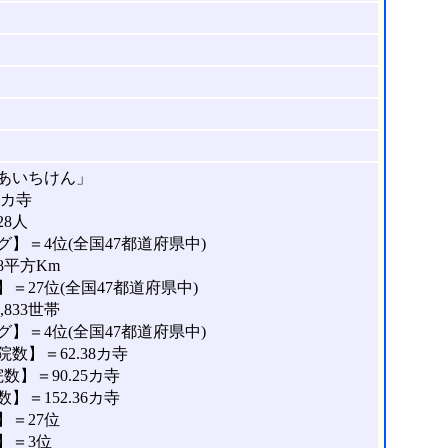
あいちけん」
8カ寺
28人
】＝4位(全国47都道府県中)
8平方Km
＝27位(全国47都道府県中)
833世帯
】＝4位(全国47都道府県中)
数】＝62.38カ寺
】＝90.25カ寺
＝152.36カ寺
＝27位
】＝3位