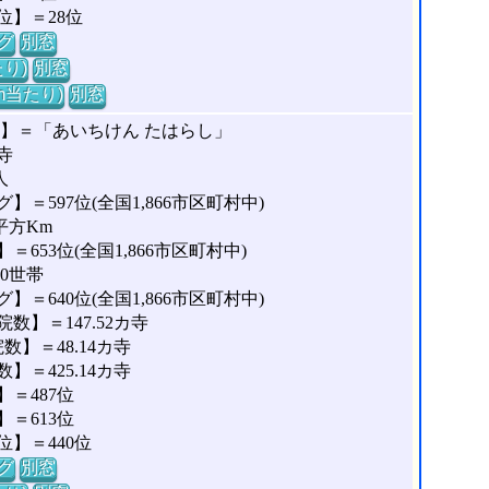
位】＝28位
グ
別窓
り)
別窓
m当たり)
別窓
な】＝「あいちけん たはらし」
寺
人
＝597位(全国1,866市区町村中)
平方Km
653位(全国1,866市区町村中)
40世帯
＝640位(全国1,866市区町村中)
】＝147.52カ寺
】＝48.14カ寺
＝425.14カ寺
＝487位
＝613位
】＝440位
グ
別窓