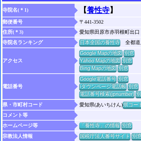
【
養性寺
】
寺院名(＊1)
郵便番号
〒441-3502
住所(＊3)
愛知県田原市赤羽根町出口
寺院名ランキング
日本全国の養性寺
全都道府
Google Mapの地図
別窓
アクセス
Yahoo Mapの地図
別窓
Bing Mapの地図
別窓
Google電話番号
別窓
電話番号
iタウンページ電話帳
別窓
電話番号検索(jpnumber)
別
県・市町村コード
愛知県(あいちけん)
県コード 
コメント等
ホームページ等
「養性寺」の情報
別窓
宗教法人情報
国税庁法人番号サイト
別