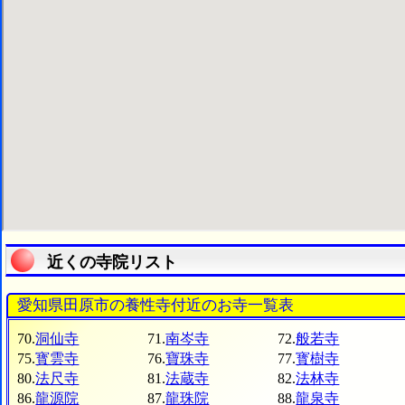
近くの寺院リスト
愛知県田原市の養性寺付近のお寺一覧表
70.
洞仙寺
71.
南岑寺
72.
般若寺
75.
寳雲寺
76.
寶珠寺
77.
寳樹寺
80.
法尺寺
81.
法蔵寺
82.
法林寺
86.
龍源院
87.
龍珠院
88.
龍泉寺