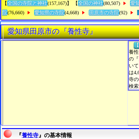
【
全国の寺院と神社
(157,167)】 【
全国の神社
(80,507)
愛
院
(76,660)
愛知県の寺院
(4,668)
田原市の寺院
(92)
愛知県田原市の『養性寺』
【
養性
の『
いて
は4
寺の
検索
『
養性寺
』の基本情報