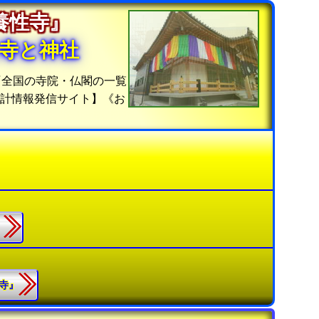
『養性寺』
寺と神社
『全国の寺院・仏閣の一覧
統計情報発信サイト】《お
』
瑙寺』