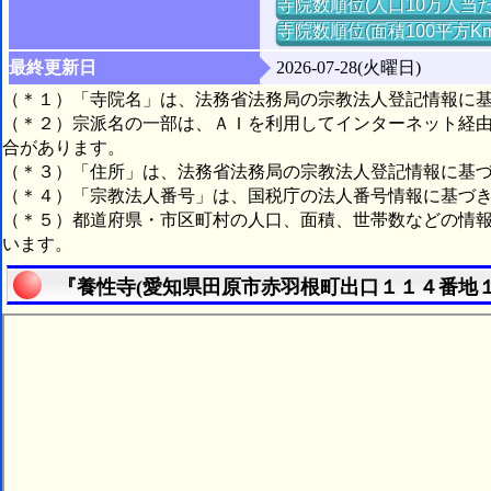
寺院数順位(人口10万人当た
寺院数順位(面積100平方K
最終更新日
2026-07-28(火曜日)
（＊１）「寺院名」は、法務省法務局の宗教法人登記情報に
（＊２）宗派名の一部は、ＡＩを利用してインターネット経
合があります。
（＊３）「住所」は、法務省法務局の宗教法人登記情報に基
（＊４）「宗教法人番号」は、国税庁の法人番号情報に基づ
（＊５）都道府県・市区町村の人口、面積、世帯数などの情
います。
『養性寺(愛知県田原市赤羽根町出口１１４番地１