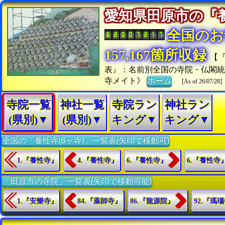
愛知県田原市の
全国のお
157,167箇所収録
【
表』：名前別全国の寺院・仏閣
寺メイト》
ホーム
[As of 26/07/28]
寺院一覧
神社一覧
寺院ラン
神社ラン
(県別)▼
(県別)▼
キング▼
キング▼
全国の「養性寺(6ヶ寺)」一覧表(矢印で移動可)
1.『養性寺』
4.『養性寺』
6.『養性寺』
6.『養性寺
「田原市の寺院」一覧表(矢印で移動可能)
1.『安樂寺』
84.『薬師寺』
86.『龍源院』
92.『瑪