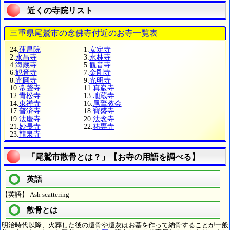
近くの寺院リスト
三重県尾鷲市の念佛寺付近のお寺一覧表
24.
蓮昌院
1.
安定寺
2.
永昌寺
3.
永林寺
4.
海蔵寺
5.
観音寺
6.
観音寺
7.
金剛寺
8.
光圓寺
9.
光明寺
10.
常聲寺
11.
真巌寺
12.
青松寺
13.
地蔵寺
14.
東禅寺
16.
尾鷲教会
17.
普済寺
18.
寶盛寺
19.
法慶寺
20.
法念寺
21.
妙長寺
22.
祐専寺
23.
龍泉寺
「尾鷲市散骨とは？」【お寺の用語を調べる】
英語
【英語】 Ash scattering
散骨とは
明治時代以降、火葬した後の遺骨や遺灰はお墓を作って納骨することが一般