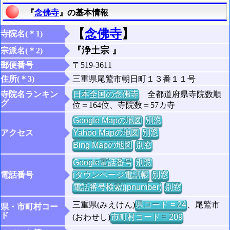
『
念佛寺
』の基本情報
【
念佛寺
】
寺院名(＊1)
『浄土宗 』
宗派名(＊2)
郵便番号
〒519-3611
住所(＊3)
三重県尾鷲市朝日町１３番１１号
寺院名ランキン
日本全国の念佛寺
全都道府県寺院数順
グ
位＝164位、寺院数＝57カ寺
Google Mapの地図
別窓
アクセス
Yahoo Mapの地図
別窓
Bing Mapの地図
別窓
Google電話番号
別窓
電話番号
iタウンページ電話帳
別窓
電話番号検索(jpnumber)
別窓
三重県(みえけん)
県コード = 24
、尾鷲市
県・市町村コー
ド
(おわせし)
市町村コード = 209