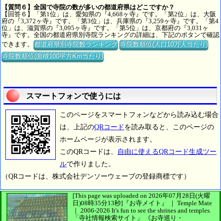
【質問６】全国で寺院の数が多いの都道府県はどこですか？
【回答６】「第1位」は、愛知県の『4,668ヶ寺』です。「第2位」は、大阪
府の『3,372ヶ寺』です。「第3位」は、兵庫県の『3,259ヶ寺』です。「第4
位」は、滋賀県の『3,095ヶ寺』です。「第5位」は、京都府の『3,031ヶ
寺』です。全国の都道府県別寺院ランキングの詳細は、下記のボタンで確認
できます。
都道府県別寺院数ランキング
寺院数順位(人口10万人当たり)
寺院数順位(面積100平方Km当たり)
スマートフォンで使うには
このページをスマートフォンなどから読み込む場合
は、上記の
QRコード
を読み取ると、このページの
ホームページが表示されます。
このQRコードは、
自由に使えるQRコード生成ツー
ル
で作りました。
（QRコードは、株式会社デンソーウェーブの登録商標です）
[This page was uploaded on 2026年07月28日(火曜
日)08時35分13秒]
『お寺メイト』 ｜ Temple Mate
｜
2006-2026
It's fun to see
the shrines and temples.
「寺社情報検索サイト」
《お寺巡り・