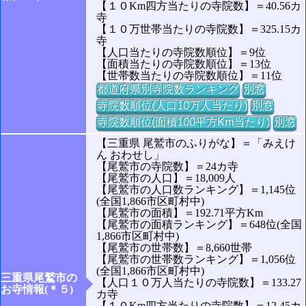
【１０Km四方当たりの寺院数】＝40.56カ
寺
【１０万世帯当たりの寺院数】＝325.15カ
寺
【人口当たりの寺院数順位】＝9位
【面積当たりの寺院数順位】＝13位
【世帯数当たりの寺院数順位】＝11位
都道府県別寺院数ランキング
別窓
寺院数順位(人口10万人当たり)
別窓
寺院数順位(面積100平方Km当たり)
別窓
【三重県 尾鷲市のふりがな】＝「みえけ
ん おわせし」
【尾鷲市の寺院数】＝24カ寺
【尾鷲市の人口】＝18,009人
【尾鷲市の人口数ランキング】＝1,145位
(全国1,866市区町村中)
【尾鷲市の面積】＝192.71平方Km
【尾鷲市の面積ランキング】＝648位(全国
1,866市区町村中)
【尾鷲市の世帯数】＝8,660世帯
【尾鷲市の世帯数ランキング】＝1,056位
(全国1,866市区町村中)
三重県尾鷲市の
【人口１０万人当たりの寺院数】＝133.27
お寺情報(＊５)
カ寺
【１０Km四方当たりの寺院数】＝12.45カ