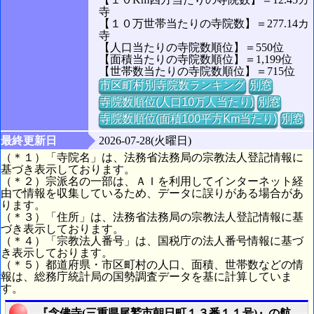
寺
【１０万世帯当たりの寺院数】＝277.14カ
寺
【人口当たりの寺院数順位】＝550位
【面積当たりの寺院数順位】＝1,199位
【世帯数当たりの寺院数順位】＝715位
市区町村別寺院数ランキング
別窓
寺院数順位(人口10万人当たり)
別窓
寺院数順位(面積100平方Km当たり)
別窓
最終更新日
2026-07-28(火曜日)
（＊１）「寺院名」は、法務省法務局の宗教法人登記情報に
基づき表示しております。
（＊２）宗派名の一部は、ＡＩを利用してインターネット経
由で情報を収集しているため、データに誤りがある場合があ
ります。
（＊３）「住所」は、法務省法務局の宗教法人登記情報に基
づき表示しております。
（＊４）「宗教法人番号」は、国税庁の法人番号情報に基づ
き表示しております。
（＊５）都道府県・市区町村の人口、面積、世帯数などの情
報は、総務庁統計局の国勢調査データを基に計算していま
す。
『念佛寺(三重県尾鷲市朝日町１３番１１号)』の航空写