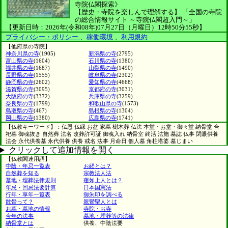
寺院仏閣探索》
【歴史・寺院を楽しんで理解する】
「全国の寺院
の総合情報サイト ～寺院仏閣超入門～」
【更新日時：2026年(令和08年)07月27日（月曜日）12時50分55秒】
プライバシー・ポリシー
、
稼働環境
、
利用規約
【他府県の寺院】
神奈川県の寺
(1905)
新潟県の寺
(2795)
富山県の寺
(1604)
石川県の寺
(1380)
福井県の寺
(1687)
山梨県の寺
(1490)
長野県の寺
(1555)
岐阜県の寺
(2302)
静岡県の寺
(2602)
愛知県の寺
(4668)
滋賀県の寺
(3095)
京都府の寺
(3031)
大阪府の寺
(3372)
兵庫県の寺
(3259)
奈良県の寺
(1799)
和歌山県の寺
(1573)
鳥取県の寺
(467)
島根県の寺
(1304)
岡山県の寺
(1380)
広島県の寺
(1741)
【仏教キーワード】：仏恩 仏縁 お盆 家墓 樹木葬 仏法 本堂・お堂・御々堂 納骨堂 合
祀墓 御魂抜き 自然葬 法名 改葬許可証 御魂入れ 納骨室 終活 法施 墓誌 仏事 閉眼供養
法会 永代供養墓 永代供養 供養 戒名 法事 月命日 個人墓 角柱塔婆 墓じまい
クリックして追加情報を開く
【仏教関連用語】
中陰・年忌一覧表
お経とは？
自然葬を知る
宗教法人法
墓地・埋葬法律規則
蓮如上人とは？
年忌・回忌法要計算
日本国憲法
行年・享年一覧表
御朱印を調べる
散骨って？
親鸞聖人とは
お墓・墓地の情報
寺院・お寺
今年の法事
墓地・埋葬等の法律
納骨堂とは
供養、中陰法要