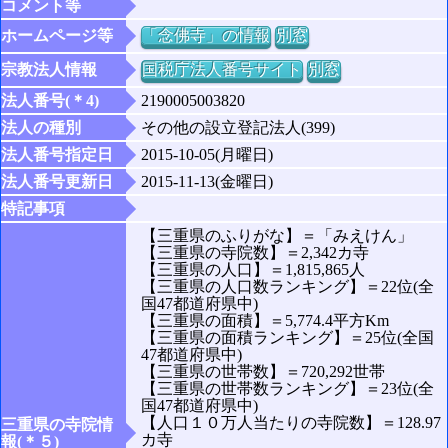
コメント等
ホームページ等
「念佛寺」の情報
別窓
宗教法人情報
国税庁法人番号サイト
別窓
法人番号(＊4)
2190005003820
法人の種別
その他の設立登記法人(399)
法人番号指定日
2015-10-05(月曜日)
法人番号更新日
2015-11-13(金曜日)
特記事項
【三重県のふりがな】＝「みえけん」
【三重県の寺院数】＝2,342カ寺
【三重県の人口】＝1,815,865人
【三重県の人口数ランキング】＝22位(全
国47都道府県中)
【三重県の面積】＝5,774.4平方Km
【三重県の面積ランキング】＝25位(全国
47都道府県中)
【三重県の世帯数】＝720,292世帯
【三重県の世帯数ランキング】＝23位(全
国47都道府県中)
【人口１０万人当たりの寺院数】＝128.97
三重県の寺院情
カ寺
報(＊５)