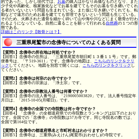
的であった。しかし現代では、
お墓
の購入はかなり高価なものとなり、また
少子化や高齢化、核家族化などでお墓を建ててもそのお墓を引き継いでくれ
る者がいないという問題も生まれている。また仮に引き継いでくれても、転
勤などで遠方のためお墓を建てても管理できないという問題も生じている。
そのため、火葬された遺骨を細かく砕いて山や海や川などにまく散骨が行わ
れるようになっている。自然に還ることを願って行われる
自然葬
の１つの形
態である。
詳細はこのリンク【散骨とは？】
三重県尾鷲市の念佛寺についてのよくある質問
【質問1】念佛寺の所在地は何処ですか？
【回答1】念佛寺の住所は、「三重県尾鷲市朝日町１３番１１号」です。郵
便番号は、「〒519-3611」です。念佛寺の地図は、
こちらのリンクをクリ
ック
してください。 地図を別窓で開くには、
こちらのリンクをクリック
し
てください。
【質問2】念佛寺は何宗のお寺ですか？
【回答2】念佛寺の宗派は、「浄土宗」です。
【質問3】念佛寺の宗教法人番号は何番ですか？
【回答3】念佛寺の法人番号は、「2190005003820」です。法人番号指定年
月日は、「2015-10-05(月曜日)」です。
【質問4】念佛寺の全国での寺院数は何ヶ寺ですか？
【回答4】「念佛寺」の全都道府県での寺院数とランキングは以下のとおり
です。全国での「念佛寺」の寺院数は57カ寺です。同じ寺院名の数では、
全国で第164位です。
【質問5】念佛寺の都道府県名と市町村名はわかりますか？
【回答5】念佛寺は、三重県(みえけん)尾鷲市(おわせし)の寺院です。