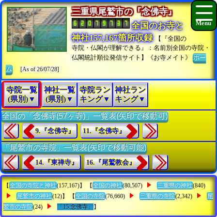
三重県尾鷲市の『念佛寺』
全国のお寺と
神社157,167箇所収録
【『全国の
寺院・仏閣が理解できる』：名前別全国の寺院・
仏閣統計順位発信サイト】《お寺メイト》
ホー
ム
[As of 26/07/28]
寺院一覧
神社一覧
寺院ラン
神社ラン
(県別)▼
(県別)▼
キング▼
キング▼
全国の「念佛寺(57ヶ寺)」一覧表(矢印で移動可)
9.『念佛寺』
11.『念佛寺』
「尾鷲市の寺院」一覧表(矢印で移動可能)
14.『東禅寺』
16.『尾鷲教会』
【
全国の寺院と神社
(157,167)】 【
全国の神社
(80,507)
三重県の神社
(840)
尾鷲市の神社
(12)】 【
全国の寺院
(76,660)
三重県の寺院
(2,342)
尾
鷲市の寺院
(24)
「15.念佛寺」
】