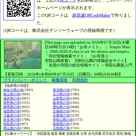
は、上記の
QRコード
を読み取ると、このページの
ホームページが表示されます。
このQRコードは、
超高速QRCodeMaker
で作りまし
た。
（QRコードは、株式会社デンソーウェーブの登録商標です）
[This page was uploaded on 2026年07月28日(火曜
日)08時35分14秒]
『お寺メイト』 ｜ Temple Mate
｜
2006-2026
It's fun to see
the shrines and temples.
「寺社情報検索サイト」
《お寺巡り・
寺院仏閣探索》
【神社仏閣の情報総合サイト】
「全国の寺院の総合情報サイト ～寺院仏閣超入門
～」
【更新日時：2026年(令和08年)07月26日（日曜日）09時29分46秒】
プライバシー・ポリシー
、
稼働環境
、
利用規約
【他府県の寺院】
神奈川県の寺
(1905)
新潟県の寺
(2795)
富山県の寺
(1604)
石川県の寺
(1380)
福井県の寺
(1687)
山梨県の寺
(1490)
長野県の寺
(1555)
岐阜県の寺
(2302)
静岡県の寺
(2602)
愛知県の寺
(4668)
滋賀県の寺
(3095)
京都府の寺
(3031)
大阪府の寺
(3372)
兵庫県の寺
(3259)
奈良県の寺
(1799)
和歌山県の寺
(1573)
鳥取県の寺
(467)
島根県の寺
(1304)
岡山県の寺
(1380)
広島県の寺
(1741)
【仏教キーワード】：寺院墓地 散骨 檀家 追善供養 分骨 永代供養 祥月命日 祭祀 御魂