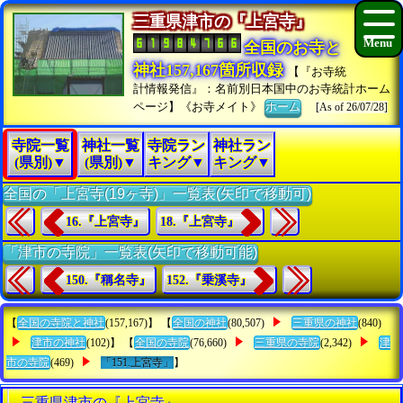
三重県津市の『上宮寺』
全国のお寺と
神社157,167箇所収録
【『お寺統
計情報発信』：名前別日本国中のお寺統計ホーム
ページ】《お寺メイト》
ホーム
[As of 26/07/28]
寺院一覧
神社一覧
寺院ラン
神社ラン
(県別)▼
(県別)▼
キング▼
キング▼
全国の「上宮寺(19ヶ寺)」一覧表(矢印で移動可)
16.『上宮寺』
18.『上宮寺』
「津市の寺院」一覧表(矢印で移動可能)
150.『稱名寺』
152.『乗溪寺』
【
全国の寺院と神社
(157,167)】 【
全国の神社
(80,507)
三重県の神社
(840)
津市の神社
(102)】 【
全国の寺院
(76,660)
三重県の寺院
(2,342)
津
市の寺院
(469)
「151.上宮寺」
】
三重県津市の『上宮寺』