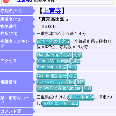
『
上宮寺
』の基本情報
【
上宮寺
】
寺院名(＊1)
『真宗高田派 』
宗派名(＊2)
郵便番号
〒514-0016
住所(＊3)
三重県津市乙部５番１４号
寺院名ランキン
日本全国の上宮寺
全都道府県寺院数順
グ
位＝627位、寺院数＝19カ寺
Google Mapの地図
別窓
アクセス
Yahoo Mapの地図
別窓
Bing Mapの地図
別窓
Google電話番号
別窓
電話番号
iタウンページ電話帳
別窓
電話番号検索(jpnumber)
別窓
三重県(みえけん)
県コード = 24
、津市(つ
県・市町村コー
ド
し)
市町村コード = 201
コメント等