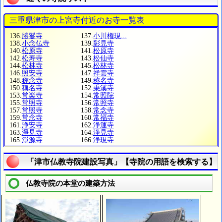
三重県津市の上宮寺付近のお寺一覧表
136.
勝鬘寺
137.
小川権現...
138.
小念仏寺
139.
彰見寺
140.
松原寺
141.
松原寺
142.
松寿寺
143.
松仙寺
144.
松林寺
145.
松林寺
146.
照安寺
147.
祥雲寺
148.
称念寺
149.
称名寺
150.
稱名寺
152.
乗溪寺
153.
常楽寺
154.
常照院
155.
常照寺
156.
常照寺
157.
常照寺
158.
常念寺
159.
常念寺
160.
常福寺
161.
浄安寺
162.
浄運寺
163.
淨見寺
164.
浄見寺
165.
淨源寺
166.
浄現寺
「津市仏教寺院建設写真」【寺院の用語を検索する】
仏教寺院の本堂の建築方法