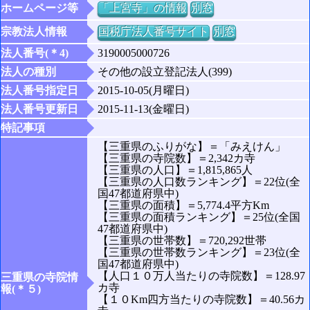
ホームページ等
「上宮寺」の情報
別窓
宗教法人情報
国税庁法人番号サイト
別窓
法人番号(＊4)
3190005000726
法人の種別
その他の設立登記法人(399)
法人番号指定日
2015-10-05(月曜日)
法人番号更新日
2015-11-13(金曜日)
特記事項
【三重県のふりがな】＝「みえけん」
【三重県の寺院数】＝2,342カ寺
【三重県の人口】＝1,815,865人
【三重県の人口数ランキング】＝22位(全
国47都道府県中)
【三重県の面積】＝5,774.4平方Km
【三重県の面積ランキング】＝25位(全国
47都道府県中)
【三重県の世帯数】＝720,292世帯
【三重県の世帯数ランキング】＝23位(全
国47都道府県中)
【人口１０万人当たりの寺院数】＝128.97
三重県の寺院情
カ寺
報(＊５)
【１０Km四方当たりの寺院数】＝40.56カ