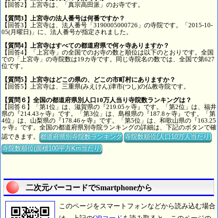
【回答2】上宮寺は、「真宗高田派」のお寺です。
【質問3】上宮寺の法人番号は何番ですか？
【回答3】上宮寺は、法人番号「3190005000726」の寺院です。「2015-10-
05(月曜日)」に、法人番号が指定されました。
【質問4】上宮寺はすべての都道府県で何ヶ寺ありますか？
【回答4】「上宮寺」の全国でのお寺の数と順位は以下のとおりです。全国
での「上宮寺」の寺院数は19カ寺です。同じ寺院名の数では、全国で第627
位です。
【質問5】上宮寺はどこの県の、どこの市町村にありますか？
【回答5】上宮寺は、三重県(みえけん)津市(つし)の仏教寺院です。
【質問６】全国の都道府県別人口10万人当り寺院数ランキングは？
【回答６】「第1位」は、滋賀県の『219.05ヶ寺』です。「第2位」は、福井
県の『214.43ヶ寺』です。「第3位」は、島根県の『187.8ヶ寺』です。「第
4位」は、山梨県の『178.46ヶ寺』です。「第5位」は、和歌山県の『163.25
ヶ寺』です。全国の都道府県別寺院ランキングの詳細は、下記のボタンで確
認できます。
都道府県別寺院数ランキング
寺院数順位(人口10万人当たり)
寺院数順位(面積100平方Km当たり)
二次元バーコードでSmartphoneから
このページをスマートフォンなどから読み込む場合