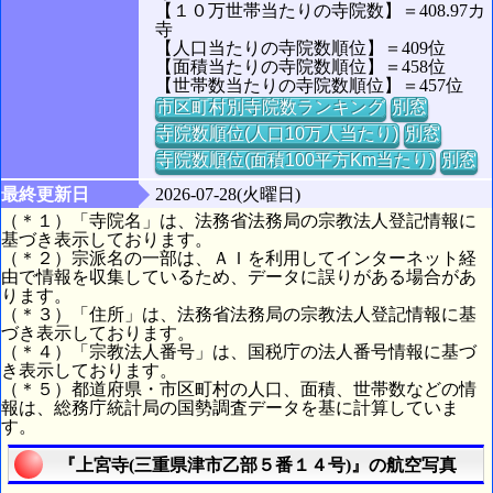
【１０万世帯当たりの寺院数】＝408.97カ
寺
【人口当たりの寺院数順位】＝409位
【面積当たりの寺院数順位】＝458位
【世帯数当たりの寺院数順位】＝457位
市区町村別寺院数ランキング
別窓
寺院数順位(人口10万人当たり)
別窓
寺院数順位(面積100平方Km当たり)
別窓
最終更新日
2026-07-28(火曜日)
（＊１）「寺院名」は、法務省法務局の宗教法人登記情報に
基づき表示しております。
（＊２）宗派名の一部は、ＡＩを利用してインターネット経
由で情報を収集しているため、データに誤りがある場合があ
ります。
（＊３）「住所」は、法務省法務局の宗教法人登記情報に基
づき表示しております。
（＊４）「宗教法人番号」は、国税庁の法人番号情報に基づ
き表示しております。
（＊５）都道府県・市区町村の人口、面積、世帯数などの情
報は、総務庁統計局の国勢調査データを基に計算していま
す。
『上宮寺(三重県津市乙部５番１４号)』の航空写真