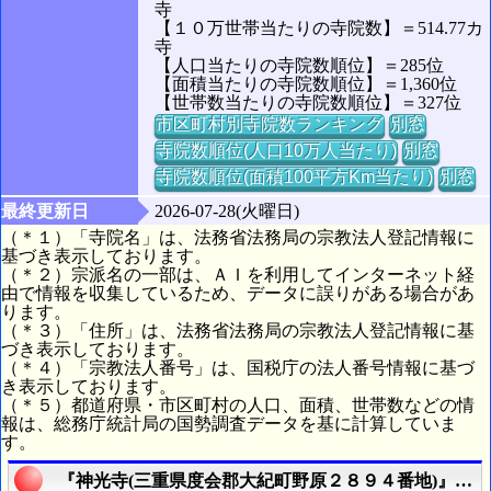
寺
【１０万世帯当たりの寺院数】＝514.77カ
寺
【人口当たりの寺院数順位】＝285位
【面積当たりの寺院数順位】＝1,360位
【世帯数当たりの寺院数順位】＝327位
市区町村別寺院数ランキング
別窓
寺院数順位(人口10万人当たり)
別窓
寺院数順位(面積100平方Km当たり)
別窓
最終更新日
2026-07-28(火曜日)
（＊１）「寺院名」は、法務省法務局の宗教法人登記情報に
基づき表示しております。
（＊２）宗派名の一部は、ＡＩを利用してインターネット経
由で情報を収集しているため、データに誤りがある場合があ
ります。
（＊３）「住所」は、法務省法務局の宗教法人登記情報に基
づき表示しております。
（＊４）「宗教法人番号」は、国税庁の法人番号情報に基づ
き表示しております。
（＊５）都道府県・市区町村の人口、面積、世帯数などの情
報は、総務庁統計局の国勢調査データを基に計算していま
す。
『神光寺(三重県度会郡大紀町野原２８９４番地)』の