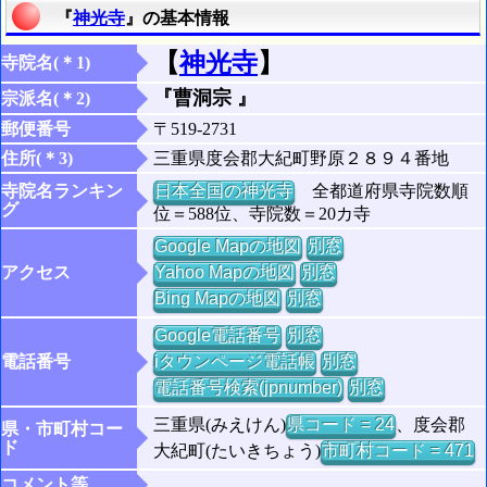
『
神光寺
』の基本情報
【
神光寺
】
寺院名(＊1)
『曹洞宗 』
宗派名(＊2)
郵便番号
〒519-2731
住所(＊3)
三重県度会郡大紀町野原２８９４番地
寺院名ランキン
日本全国の神光寺
全都道府県寺院数順
グ
位＝588位、寺院数＝20カ寺
Google Mapの地図
別窓
アクセス
Yahoo Mapの地図
別窓
Bing Mapの地図
別窓
Google電話番号
別窓
電話番号
iタウンページ電話帳
別窓
電話番号検索(jpnumber)
別窓
三重県(みえけん)
県コード = 24
、度会郡
県・市町村コー
ド
大紀町(たいきちょう)
市町村コード = 471
コメント等