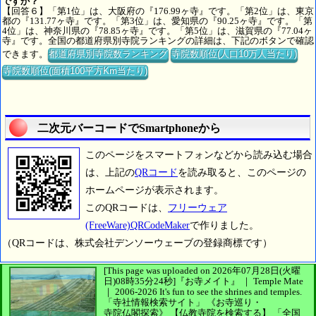
ですか？
【回答６】「第1位」は、大阪府の『176.99ヶ寺』です。「第2位」は、東京
都の『131.77ヶ寺』です。「第3位」は、愛知県の『90.25ヶ寺』です。「第
4位」は、神奈川県の『78.85ヶ寺』です。「第5位」は、滋賀県の『77.04ヶ
寺』です。全国の都道府県別寺院ランキングの詳細は、下記のボタンで確認
できます。
都道府県別寺院数ランキング
寺院数順位(人口10万人当たり)
寺院数順位(面積100平方Km当たり)
二次元バーコードでSmartphoneから
このページをスマートフォンなどから読み込む場合
は、上記の
QRコード
を読み取ると、このページの
ホームページが表示されます。
このQRコードは、
フリーウェア
(FreeWare)QRCodeMaker
で作りました。
（QRコードは、株式会社デンソーウェーブの登録商標です）
[This page was uploaded on 2026年07月28日(火曜
日)08時35分24秒]
『お寺メイト』 ｜ Temple Mate
｜
2006-2026
It's fun to see
the shrines and temples.
「寺社情報検索サイト」
《お寺巡り・
寺院仏閣探索》
【仏教寺院を検索する】
「全国