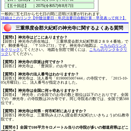
一般的に五七日から七七日の間に忌明け法要が行われます。
詳細はこのリンク【中陰法要日・年忌法要日自動計算・早見表って何？】
三重県度会郡大紀町の神光寺に関するよくある質問
【質問1】神光寺はどこにありますか？
【回答1】神光寺の所在地は、「三重県度会郡大紀町野原２８９４番地」で
す。郵便番号は、「〒519-2731」です。神光寺の地図は、
こちらのリンク
をクリック
してください。 地図を別窓で開くには、
こちらのリンクをクリ
ック
してください。
【質問2】神光寺の宗派は何ですか？
【回答2】神光寺は、「曹洞宗」のお寺です。
【質問3】神光寺の法人番号はわかりますか？
【回答3】神光寺は、法人番号「8190005007444」の寺院です。「2015-10-
05(月曜日)」に、法人番号が指定されました。
【質問4】神光寺は全国に何ヶ寺ありますか？
【回答4】「神光寺」の全国でのお寺の数と順位は以下のとおりです。全国
での「神光寺」の寺院数は20カ寺です。同じ寺院名の数では、全国で第588
位です。
【質問5】神光寺は何県・何市町村にありますか？
【回答5】神光寺は、三重県(みえけん)度会郡大紀町(たいきちょう)の仏教寺
院です。
【質問６】全国で100平方キロメートル当りの寺院が多いの都道府県はどこ