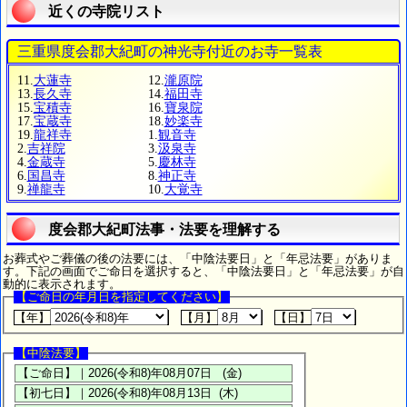
近くの寺院リスト
三重県度会郡大紀町の神光寺付近のお寺一覧表
11.
大蓮寺
12.
瀧原院
13.
長久寺
14.
福田寺
15.
宝積寺
16.
寶泉院
17.
宝蔵寺
18.
妙楽寺
19.
龍祥寺
1.
観音寺
2.
吉祥院
3.
汲泉寺
4.
金蔵寺
5.
慶林寺
6.
国昌寺
8.
神正寺
9.
禅龍寺
10.
大覚寺
度会郡大紀町法事・法要を理解する
お葬式やご葬儀の後の法要には、「中陰法要日」と「年忌法要」がありま
す。下記の画面でご命日を選択すると、「中陰法要日」と「年忌法要」が自
動的に表示されます。
【ご命日の年月日を指定してください】
【年】
【月】
【日】
【中陰法要】