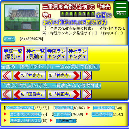
三重県度会郡大紀町の『神光
寺』
全国の
お寺と神社157,167箇所収録
【『全国の仏教寺院順位検索』：名前別全国の仏
閣・寺院ランキング発信サイト】《お寺メイト》
ホーム
[As of 26/07/28]
寺院一覧
神社一覧
寺院ラン
神社ラン
(県別)▼
(県別)▼
キング▼
キング▼
全国の「神光寺(20ヶ寺)」一覧表(矢印で移動可)
7.『神光寺』
9.『神光寺』
「度会郡大紀町の寺院」一覧表(矢印で移動可能)
6.『国昌寺』
8.『神正寺』
【
全国の寺院と神社
(157,167)】 【
全国の神社
(80,507)
三重県の神社
(840)
度会郡大紀町の神社
(9)】 【
全国の寺院
(76,660)
三重県の寺院
(2,342)
度会郡大紀町の寺院
(19)
「7.神光寺」
】