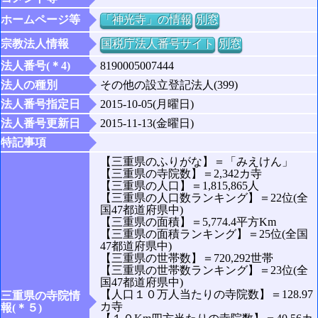
ホームページ等
「神光寺」の情報
別窓
宗教法人情報
国税庁法人番号サイト
別窓
法人番号(＊4)
8190005007444
法人の種別
その他の設立登記法人(399)
法人番号指定日
2015-10-05(月曜日)
法人番号更新日
2015-11-13(金曜日)
特記事項
【三重県のふりがな】＝「みえけん」
【三重県の寺院数】＝2,342カ寺
【三重県の人口】＝1,815,865人
【三重県の人口数ランキング】＝22位(全
国47都道府県中)
【三重県の面積】＝5,774.4平方Km
【三重県の面積ランキング】＝25位(全国
47都道府県中)
【三重県の世帯数】＝720,292世帯
【三重県の世帯数ランキング】＝23位(全
国47都道府県中)
【人口１０万人当たりの寺院数】＝128.97
三重県の寺院情
カ寺
報(＊５)