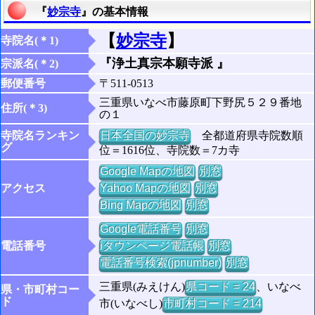
『
妙宗寺
』の基本情報
【
妙宗寺
】
寺院名(＊1)
『浄土真宗本願寺派 』
宗派名(＊2)
郵便番号
〒511-0513
三重県いなべ市藤原町下野尻５２９番地
住所(＊3)
の１
寺院名ランキン
日本全国の妙宗寺
全都道府県寺院数順
グ
位＝1616位、寺院数＝7カ寺
Google Mapの地図
別窓
アクセス
Yahoo Mapの地図
別窓
Bing Mapの地図
別窓
Google電話番号
別窓
電話番号
iタウンページ電話帳
別窓
電話番号検索(jpnumber)
別窓
三重県(みえけん)
県コード = 24
、いなべ
県・市町村コー
ド
市(いなべし)
市町村コード = 214