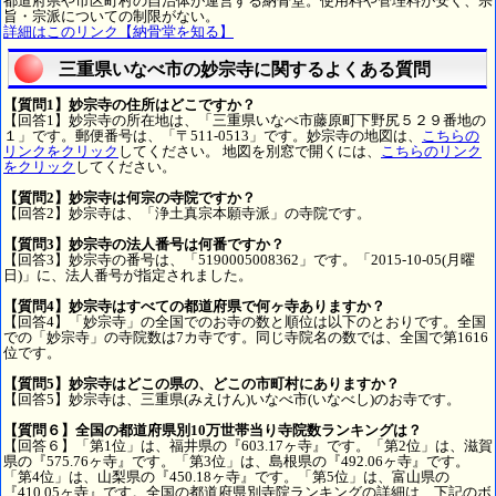
都道府県や市区町村の自治体が運営する納骨堂。使用料や管理料が安く、宗
旨・宗派についての制限がない。
詳細はこのリンク【納骨堂を知る】
三重県いなべ市の妙宗寺に関するよくある質問
【質問1】妙宗寺の住所はどこですか？
【回答1】妙宗寺の所在地は、「三重県いなべ市藤原町下野尻５２９番地の
１」です。郵便番号は、「〒511-0513」です。妙宗寺の地図は、
こちらの
リンクをクリック
してください。 地図を別窓で開くには、
こちらのリンク
をクリック
してください。
【質問2】妙宗寺は何宗の寺院ですか？
【回答2】妙宗寺は、「浄土真宗本願寺派」の寺院です。
【質問3】妙宗寺の法人番号は何番ですか？
【回答3】妙宗寺の番号は、「5190005008362」です。「2015-10-05(月曜
日)」に、法人番号が指定されました。
【質問4】妙宗寺はすべての都道府県で何ヶ寺ありますか？
【回答4】「妙宗寺」の全国でのお寺の数と順位は以下のとおりです。全国
での「妙宗寺」の寺院数は7カ寺です。同じ寺院名の数では、全国で第1616
位です。
【質問5】妙宗寺はどこの県の、どこの市町村にありますか？
【回答5】妙宗寺は、三重県(みえけん)いなべ市(いなべし)のお寺です。
【質問６】全国の都道府県別10万世帯当り寺院数ランキングは？
【回答６】「第1位」は、福井県の『603.17ヶ寺』です。「第2位」は、滋賀
県の『575.76ヶ寺』です。「第3位」は、島根県の『492.06ヶ寺』です。
「第4位」は、山梨県の『450.18ヶ寺』です。「第5位」は、富山県の
『410.05ヶ寺』です。全国の都道府県別寺院ランキングの詳細は、下記のボ