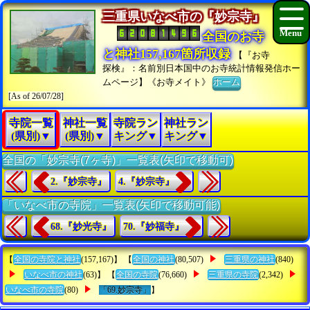
三重県いなべ市の『妙宗寺』
全国のお寺
と神社157,167箇所収録
【『お寺
探検』：名前別日本国中のお寺統計情報発信ホー
ムページ】《お寺メイト》
ホーム
[As of 26/07/28]
寺院一覧
神社一覧
寺院ラン
神社ラン
(県別)▼
(県別)▼
キング▼
キング▼
全国の「妙宗寺(7ヶ寺)」一覧表(矢印で移動可)
2.『妙宗寺』
4.『妙宗寺』
「いなべ市の寺院」一覧表(矢印で移動可能)
68.『妙光寺』
70.『妙福寺』
【
全国の寺院と神社
(157,167)】 【
全国の神社
(80,507)
三重県の神社
(840)
いなべ市の神社
(63)】 【
全国の寺院
(76,660)
三重県の寺院
(2,342)
いなべ市の寺院
(80)
「69.妙宗寺」
】