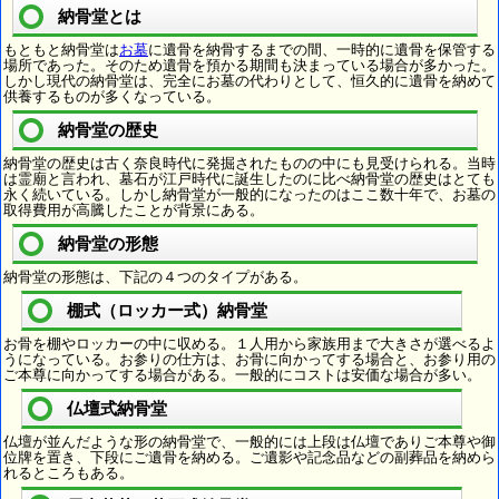
納骨堂とは
もともと納骨堂は
お墓
に遺骨を納骨するまでの間、一時的に遺骨を保管する
場所であった。そのため遺骨を預かる期間も決まっている場合が多かった。
しかし現代の納骨堂は、完全にお墓の代わりとして、恒久的に遺骨を納めて
供養するものが多くなっている。
納骨堂の歴史
納骨堂の歴史は古く奈良時代に発掘されたものの中にも見受けられる。当時
は霊廟と言われ、墓石が江戸時代に誕生したのに比べ納骨堂の歴史はとても
永く続いている。しかし納骨堂が一般的になったのはここ数十年で、お墓の
取得費用が高騰したことが背景にある。
納骨堂の形態
納骨堂の形態は、下記の４つのタイプがある。
棚式（ロッカー式）納骨堂
お骨を棚やロッカーの中に収める。１人用から家族用まで大きさが選べるよ
うになっている。お参りの仕方は、お骨に向かってする場合と、お参り用の
ご本尊に向かってする場合がある。一般的にコストは安価な場合が多い。
仏壇式納骨堂
仏壇が並んだような形の納骨堂で、一般的には上段は仏壇でありご本尊や御
位牌を置き、下段にご遺骨を納める。ご遺影や記念品などの副葬品を納めら
れるところもある。