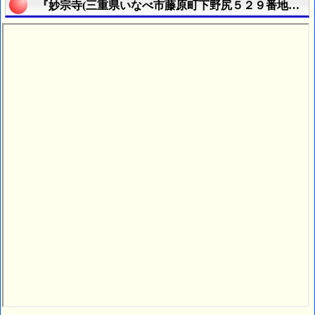
『妙宗寺(三重県いなべ市藤原町下野尻５２９番地の１