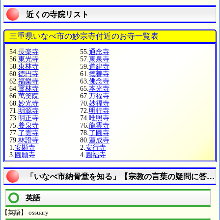
近くの寺院リスト
三重県いなべ市の妙宗寺付近のお寺一覧表
54.
長楽寺
55.
通念寺
56.
東光寺
57.
東泉寺
58.
東林寺
59.
道建寺
60.
徳円寺
61.
徳善寺
62.
福樂寺
63.
佛念寺
64.
寳林寺
65.
本光寺
66.
萬笑院
67.
万福寺
68.
妙光寺
70.
妙福寺
71.
明源寺
72.
明行寺
73.
明正寺
74.
唯照寺
75.
養泉寺
76.
龍雲寺
77.
了雲寺
78.
了圓寺
79.
林證寺
80.
蓮成寺
1.
安顯寺
2.
安行寺
3.
圓願寺
4.
圓福寺
「いなべ市納骨堂を知る」【宗教の言葉の疑問に答え
英語
【英語】 ossuary