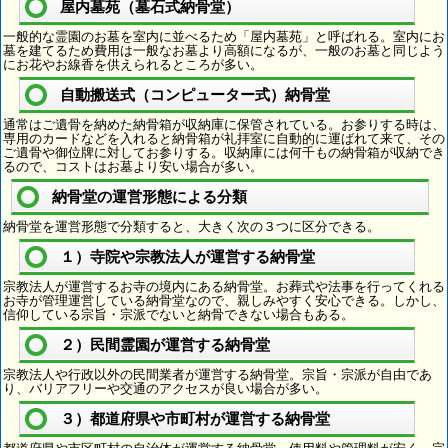
屋内墓苑（墓石式納骨堂）
一般的な霊園のお墓を室内に並べるため「屋内墓苑」と呼ばれる。室内にお
墓を建てるため費用は一般なお墓より高額になるが、一般のお墓と同じよう
にお花やお線香を供えられるところが多い。
自動搬送式（コンピューター式）納骨堂
通常はご遺骨を納めた納骨箱が収納庫に保管されている。お参りする時は、
専用のカードなどを入れると納骨箱が礼拝室に自動的に運ばれて来て、その
ご遺骨や御位牌に対してお参りする。収納庫には何千もの納骨箱が収納でき
るので、コストはお墓より安い場合が多い。
納骨堂の運営形態による分類
納骨堂を運営形態で分類すると、大きく次の３つに区分できる。
１）寺院や宗教法人が運営する納骨堂
宗教法人が運営するお寺の境内にある納骨堂。お葬式や法事を行ってくれる
お寺が管理運営している納骨堂なので、親しみやすく安心できる。しかし、
信仰している宗旨・宗派でないと納骨できない場合もある。
２）民間霊園が運営する納骨堂
宗教法人や行政以外の民間業者が運営する納骨堂。宗旨・宗派が自由であ
り、バリアフリーや交通のアクセスが良い場合が多い。
３）都道府県や市町村が運営する納骨堂