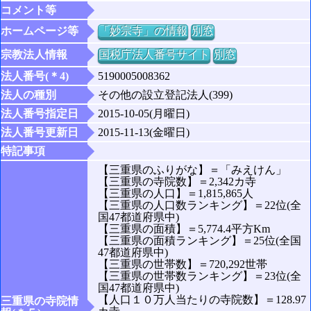
コメント等
ホームページ等
「妙宗寺」の情報
別窓
宗教法人情報
国税庁法人番号サイト
別窓
法人番号(＊4)
5190005008362
法人の種別
その他の設立登記法人(399)
法人番号指定日
2015-10-05(月曜日)
法人番号更新日
2015-11-13(金曜日)
特記事項
【三重県のふりがな】＝「みえけん」
【三重県の寺院数】＝2,342カ寺
【三重県の人口】＝1,815,865人
【三重県の人口数ランキング】＝22位(全
国47都道府県中)
【三重県の面積】＝5,774.4平方Km
【三重県の面積ランキング】＝25位(全国
47都道府県中)
【三重県の世帯数】＝720,292世帯
【三重県の世帯数ランキング】＝23位(全
国47都道府県中)
【人口１０万人当たりの寺院数】＝128.97
三重県の寺院情