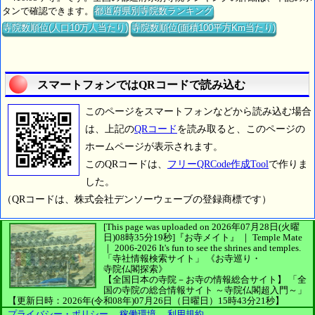
タンで確認できます。
都道府県別寺院数ランキング
寺院数順位(人口10万人当たり)
寺院数順位(面積100平方Km当たり)
スマートフォンではQRコードで読み込む
このページをスマートフォンなどから読み込む場合
は、上記の
QRコード
を読み取ると、このページの
ホームページが表示されます。
このQRコードは、
フリーQRCode作成Tool
で作りま
した。
（QRコードは、株式会社デンソーウェーブの登録商標です）
[This page was uploaded on 2026年07月28日(火曜
日)08時35分19秒]
『お寺メイト』 ｜ Temple Mate
｜
2006-2026
It's fun to see
the shrines and temples.
「寺社情報検索サイト」
《お寺巡り・
寺院仏閣探索》
【全国日本の寺院－お寺の情報総合サイト】
「全
国の寺院の総合情報サイト ～寺院仏閣超入門～」
【更新日時：2026年(令和08年)07月26日（日曜日）15時43分21秒】
プライバシー・ポリシー
、
稼働環境
、
利用規約