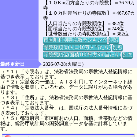
【１０Km四方当たりの寺院数】＝36.39カ
寺
【１０万世帯当たりの寺院数】＝467.67カ
寺
【人口当たりの寺院数順位】＝382位
【面積当たりの寺院数順位】＝748位
【世帯数当たりの寺院数順位】＝382位
市区町村別寺院数ランキング
別窓
寺院数順位(人口10万人当たり)
別窓
寺院数順位(面積100平方Km当たり)
別窓
最終更新日
2026-07-28(火曜日)
（＊１）「寺院名」は、法務省法務局の宗教法人登記情報に
基づき表示しております。
（＊２）宗派名の一部は、ＡＩを利用してインターネット経
由で情報を収集しているため、データに誤りがある場合があ
ります。
（＊３）「住所」は、法務省法務局の宗教法人登記情報に基
づき表示しております。
（＊４）「宗教法人番号」は、国税庁の法人番号情報に基づ
き表示しております。
（＊５）都道府県・市区町村の人口、面積、世帯数などの情
報は、総務庁統計局の国勢調査データを基に計算していま
す。