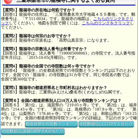
三重県桑名市の龍福寺に関するよくある質問
【質問1】龍福寺の所在地は何処ですか？
【回答1】龍福寺の住所は、「三重県桑名市大字地蔵４５５番地」です。郵
便番号は、「〒511-0034」です。龍福寺の地図は、
こちらのリンクをクリ
ック
してください。 地図を別窓で開くには、
こちらのリンクをクリック
し
てください。
【質問2】龍福寺は何宗のお寺ですか？
【回答2】龍福寺の宗派名は、「高野山真言宗」になります。
【質問3】龍福寺の宗教法人番号は何番ですか？
【回答3】龍福寺は、法人番号「7190005008063」の寺院です。法人番号指
定年月日は、「2015-10-05(月曜日)」です。
【質問4】龍福寺の全国での寺院数は何ヶ寺ですか？
【回答4】「龍福寺」の全都道府県での寺院数とランキングは以下のとおり
です。全国での「龍福寺」の寺院数は31カ寺です。同じ寺院名の数では、
全国で第360位です。
【質問5】龍福寺の都道府県名と市町村名はわかりますか？
【回答5】龍福寺は、三重県(みえけん)桑名市(くわなし)の仏閣です。
【質問６】全国の都道府県別人口10万人当り寺院数ランキングは？
【回答６】「第1位」は、滋賀県の『219.05ヶ寺』です。「第2位」は、福井
県の『214.43ヶ寺』です。「第3位」は、島根県の『187.8ヶ寺』です。「第
4位」は、山梨県の『178.46ヶ寺』です。「第5位」は、和歌山県の『163.25
ヶ寺』です。全国の都道府県別寺院ランキングの詳細は、下記のボタンで確
認できます。
都道府県別寺院数ランキング
寺院数順位(人口10万人当たり)
寺院数順位(面積100平方Km当たり)