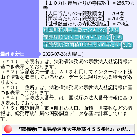
【１０万世帯当たりの寺院数】＝256.79カ
寺
【人口当たりの寺院数順位】＝769位
【面積当たりの寺院数順位】＝261位
【世帯数当たりの寺院数順位】＝778位
市区町村別寺院数ランキング
別窓
寺院数順位(人口10万人当たり)
別窓
寺院数順位(面積100平方Km当たり)
別窓
最終更新日
2026-07-28(火曜日)
（＊１）「寺院名」は、法務省法務局の宗教法人登記情報に
基づき表示しております。
（＊２）宗派名の一部は、ＡＩを利用してインターネット経
由で情報を収集しているため、データに誤りがある場合があ
ります。
（＊３）「住所」は、法務省法務局の宗教法人登記情報に基
づき表示しております。
（＊４）「宗教法人番号」は、国税庁の法人番号情報に基づ
き表示しております。
（＊５）都道府県・市区町村の人口、面積、世帯数などの情
報は、総務庁統計局の国勢調査データを基に計算していま
す。
『龍福寺(三重県桑名市大字地蔵４５５番地)』の航空写