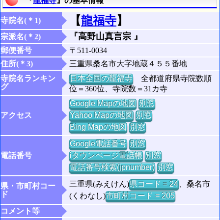
『
龍福寺
』の基本情報
【
龍福寺
】
寺院名(＊1)
『高野山真言宗 』
宗派名(＊2)
郵便番号
〒511-0034
住所(＊3)
三重県桑名市大字地蔵４５５番地
寺院名ランキン
日本全国の龍福寺
全都道府県寺院数順
グ
位＝360位、寺院数＝31カ寺
Google Mapの地図
別窓
アクセス
Yahoo Mapの地図
別窓
Bing Mapの地図
別窓
Google電話番号
別窓
電話番号
iタウンページ電話帳
別窓
電話番号検索(jpnumber)
別窓
三重県(みえけん)
県コード = 24
、桑名市
県・市町村コー
ド
(くわなし)
市町村コード = 205
コメント等