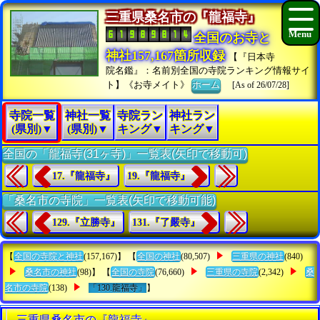
三重県桑名市の『龍福寺』
全国のお寺と
神社157,167箇所収録
【『日本寺
院名鑑』：名前別全国の寺院ランキング情報サイ
ト】《お寺メイト》
ホーム
[As of 26/07/28]
寺院一覧
神社一覧
寺院ラン
神社ラン
(県別)▼
(県別)▼
キング▼
キング▼
全国の「龍福寺(31ヶ寺)」一覧表(矢印で移動可)
17.『龍福寺』
19.『龍福寺』
「桑名市の寺院」一覧表(矢印で移動可能)
129.『立勝寺』
131.『了嚴寺』
【
全国の寺院と神社
(157,167)】 【
全国の神社
(80,507)
三重県の神社
(840)
桑名市の神社
(98)】 【
全国の寺院
(76,660)
三重県の寺院
(2,342)
桑
名市の寺院
(138)
「130.龍福寺」
】
三重県桑名市の『龍福寺』