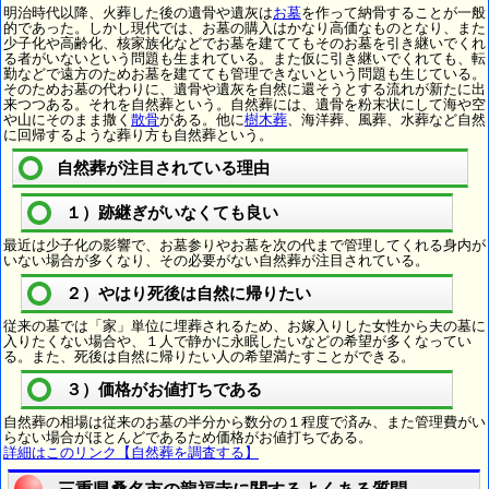
明治時代以降、火葬した後の遺骨や遺灰は
お墓
を作って納骨することが一般
的であった。しかし現代では、お墓の購入はかなり高価なものとなり、また
少子化や高齢化、核家族化などでお墓を建ててもそのお墓を引き継いでくれ
る者がいないという問題も生まれている。また仮に引き継いでくれても、転
勤などで遠方のためお墓を建てても管理できないという問題も生じている。
そのためお墓の代わりに、遺骨や遺灰を自然に還そうとする流れが新たに出
来つつある。それを自然葬という。自然葬には、遺骨を粉末状にして海や空
や山にそのまま撒く
散骨
がある。他に
樹木葬
、海洋葬、風葬、水葬など自然
に回帰するような葬り方も自然葬という。
自然葬が注目されている理由
１）跡継ぎがいなくても良い
最近は少子化の影響で、お墓参りやお墓を次の代まで管理してくれる身内が
いない場合が多くなり、その必要がない自然葬が注目されている。
２）やはり死後は自然に帰りたい
従来の墓では「家」単位に埋葬されるため、お嫁入りした女性から夫の墓に
入りたくない場合や、１人で静かに永眠したいなどの希望が多くなってい
る。また、死後は自然に帰りたい人の希望満たすことができる。
３）価格がお値打ちである
自然葬の相場は従来のお墓の半分から数分の１程度で済み、また管理費がい
らない場合がほとんどであるため価格がお値打ちである。
詳細はこのリンク【自然葬を調査する】