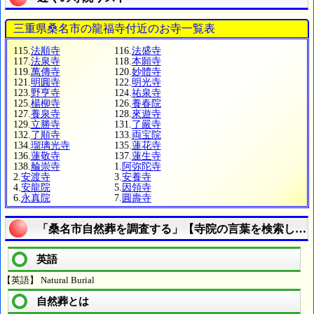
三重県桑名市の龍福寺付近のお寺一覧表
115.
法順寺
116.
法盛寺
117.
法泉寺
118.
本願寺
119.
萬傳寺
120.
妙體寺
121.
明圓寺
122.
明光寺
123.
野亨寺
124.
祐泉寺
125.
楊柳寺
126.
養春院
127.
養泉寺
128.
來遊寺
129.
立勝寺
131.
了嚴寺
132.
了順寺
133.
両宝院
134.
瑠璃光寺
135.
蓮花寺
136.
蓮敬寺
137.
蓮生寺
138.
䑳崇寺
1.
阿弥陀寺
2.
安渡寺
3.
安養寺
4.
安龍院
5.
因領寺
6.
永真院
7.
圓壽寺
「桑名市自然葬を調査する」【寺院の言葉を検索しよ
英語
【英語】 Natural Burial
自然葬とは