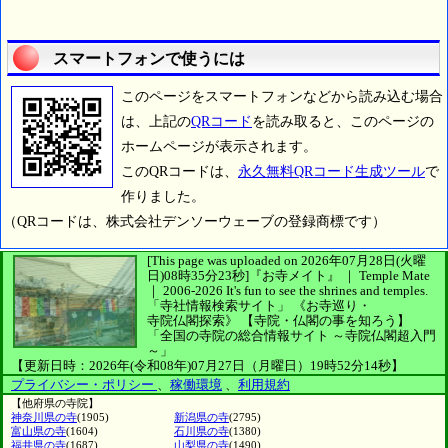
スマートフォンで使うには
このページをスマートフォンなどから読み込む場合
は、上記の
QRコード
を読み取ると、このページの
ホームページが表示されます。
このQRコードは、
永久無料QRコード生成ツール
で
作りました。
（QRコードは、株式会社デンソーウェーブの登録商標です）
[This page was uploaded on 2026年07月28日(火曜
日)08時35分23秒]
『お寺メイト』 ｜ Temple Mate
｜
2006-2026
It's fun to see
the shrines and temples.
「寺社情報検索サイト」
《お寺巡り・
寺院仏閣探索》
【寺院・仏閣の事を知ろう】
「全国の寺院の総合情報サイト ～寺院仏閣超入門
～」
【更新日時：2026年(令和08年)07月27日（月曜日）19時52分14秒】
プライバシー・ポリシー
、
稼働環境
、
利用規約
【他府県の寺院】
神奈川県の寺
(1905)
新潟県の寺
(2795)
富山県の寺
(1604)
石川県の寺
(1380)
福井県の寺
(1687)
山梨県の寺
(1490)