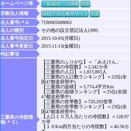
ホームページ等
「龍福寺」の情報
別窓
宗教法人情報
国税庁法人番号サイト
別窓
法人番号(＊4)
7190005008063
法人の種別
その他の設立登記法人(399)
法人番号指定日
2015-10-05(月曜日)
法人番号更新日
2015-11-13(金曜日)
特記事項
【三重県のふりがな】＝「みえけん」
【三重県の寺院数】＝2,342カ寺
【三重県の人口】＝1,815,865人
【三重県の人口数ランキング】＝22位(全
国47都道府県中)
【三重県の面積】＝5,774.4平方Km
【三重県の面積ランキング】＝25位(全国
47都道府県中)
【三重県の世帯数】＝720,292世帯
【三重県の世帯数ランキング】＝23位(全
国47都道府県中)
【人口１０万人当たりの寺院数】＝128.97
三重県の寺院情
カ寺
報(＊５)
【１０Km四方当たりの寺院数】＝40.56カ