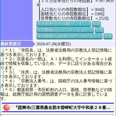
【１０万世帯当たりの寺院数】＝597.98カ
寺
【人口当たりの寺院数順位】＝304位
【面積当たりの寺院数順位】＝338位
【世帯数当たりの寺院数順位】＝252位
市区町村別寺院数ランキング
別窓
寺院数順位(人口10万人当たり)
別窓
寺院数順位(面積100平方Km当たり)
別窓
最終更新日
2026-07-28(火曜日)
（＊１）「寺院名」は、法務省法務局の宗教法人登記情報に
基づき表示しております。
（＊２）宗派名の一部は、ＡＩを利用してインターネット経
由で情報を収集しているため、データに誤りがある場合があ
ります。
（＊３）「住所」は、法務省法務局の宗教法人登記情報に基
づき表示しております。
（＊４）「宗教法人番号」は、国税庁の法人番号情報に基づ
き表示しております。
（＊５）都道府県・市区町村の人口、面積、世帯数などの情
報は、総務庁統計局の国勢調査データを基に計算していま
す。
『證興寺(三重県桑名郡木曽岬町大字中和泉２８番地)