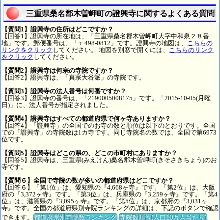
三重県桑名郡木曽岬町の證興寺に関するよくある質問
【質問1】證興寺の住所はどこですか？
【回答1】證興寺の所在地は、「三重県桑名郡木曽岬町大字中和泉２８番
地」です。郵便番号は、「〒498-0812」です。證興寺の地図は、
こちらの
リンクをクリック
してください。 地図を別窓で開くには、
こちらのリンク
をクリック
してください。
【質問2】證興寺は何宗の寺院ですか？
【回答2】證興寺は、「真宗大谷派」の寺院です。
【質問3】證興寺の法人番号は何番ですか？
【回答3】證興寺の番号は、「2190005008175」です。「2015-10-05(月曜
日)」に、法人番号が指定されました。
【質問4】證興寺はすべての都道府県で何ヶ寺ありますか？
【回答4】「證興寺」の全国でのお寺の数と順位は以下のとおりです。全国
での「證興寺」の寺院数は1カ寺です。同じ寺院名の数では、全国で第6973
位です。
【質問5】證興寺はどこの県の、どこの市町村にありますか？
【回答5】證興寺は、三重県(みえけん)桑名郡木曽岬町(きそさきちょう)のお
寺です。
【質問６】全国で寺院の数が多いの都道府県はどこですか？
【回答６】「第1位」は、愛知県の『4,668ヶ寺』です。「第2位」は、大阪
府の『3,372ヶ寺』です。「第3位」は、兵庫県の『3,259ヶ寺』です。「第4
位」は、滋賀県の『3,095ヶ寺』です。「第5位」は、京都府の『3,031ヶ
寺』です。全国の都道府県別寺院ランキングの詳細は、下記のボタンで確認
できます。
都道府県別寺院数ランキング
寺院数順位(人口10万人当たり)