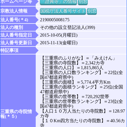
ホームページ等
「證興寺」の情報
別窓
宗教法人情報
国税庁法人番号サイト
別窓
法人番号(＊4)
2190005008175
法人の種別
その他の設立登記法人(399)
法人番号指定日
2015-10-05(月曜日)
法人番号更新日
2015-11-13(金曜日)
特記事項
【三重県のふりがな】＝「みえけん」
【三重県の寺院数】＝2,342カ寺
【三重県の人口】＝1,815,865人
【三重県の人口数ランキング】＝22位(全
国47都道府県中)
【三重県の面積】＝5,774.4平方Km
【三重県の面積ランキング】＝25位(全国
47都道府県中)
【三重県の世帯数】＝720,292世帯
【三重県の世帯数ランキング】＝23位(全
国47都道府県中)
【人口１０万人当たりの寺院数】＝128.97
三重県の寺院情
カ寺
報(＊５)
【１０Km四方当たりの寺院数】＝40.56カ
寺