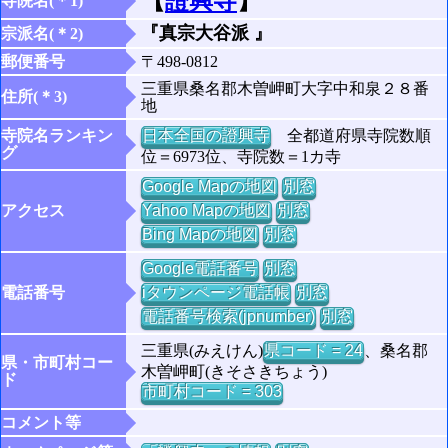
【
證興寺
】
寺院名(＊1)
『真宗大谷派 』
宗派名(＊2)
郵便番号
〒498-0812
三重県桑名郡木曽岬町大字中和泉２８番
住所(＊3)
地
寺院名ランキン
日本全国の證興寺
全都道府県寺院数順
グ
位＝6973位、寺院数＝1カ寺
Google Mapの地図
別窓
アクセス
Yahoo Mapの地図
別窓
Bing Mapの地図
別窓
Google電話番号
別窓
電話番号
iタウンページ電話帳
別窓
電話番号検索(jpnumber)
別窓
三重県(みえけん)
県コード = 24
、桑名郡
県・市町村コー
木曽岬町(きそさきちょう)
ド
市町村コード = 303
コメント等