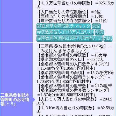
【１０万世帯当たりの寺院数】＝325.15カ
寺
【人口当たりの寺院数順位】＝9位
【面積当たりの寺院数順位】＝13位
【世帯数当たりの寺院数順位】＝11位
都道府県別寺院数ランキング
別窓
寺院数順位(人口10万人当たり)
別窓
寺院数順位(面積100平方Km当たり)
別窓
【三重県 桑名郡木曽岬町のふりがな】＝
「みえけん きそさきちょう」
【桑名郡木曽岬町の寺院数】＝13カ寺
【桑名郡木曽岬町の人口】＝6,357人
【桑名郡木曽岬町の人口数ランキング】
＝1,548位(全国1,866市区町村中)
【桑名郡木曽岬町の面積】＝15.74平方Km
【桑名郡木曽岬町の面積ランキング】＝
1,705位(全国1,866市区町村中)
【桑名郡木曽岬町の世帯数】＝2,174世帯
【桑名郡木曽岬町の世帯数ランキング】
＝1,574位(全国1,866市区町村中)
三重県桑名郡木
【人口１０万人当たりの寺院数】＝204.5
曽岬町のお寺情
カ寺
報(＊５)
【１０Km四方当たりの寺院数】＝82.59カ
寺