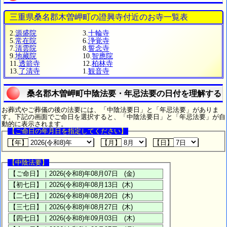
三重県桑名郡木曽岬町の證興寺付近のお寺一覧表
2.
源盛院
3.
十輪寺
5.
常在院
6.
浄覚寺
7.
清雲院
8.
誓念寺
9.
地藏院
10.
智應院
11.
透箭寺
12.
柏林寺
13.
了清寺
1.
観音寺
桑名郡木曽岬町中陰法要・年忌法要の日付を理解する
お葬式やご葬儀の後の法要には、「中陰法要日」と「年忌法要」がありま
す。下記の画面でご命日を選択すると、「中陰法要日」と「年忌法要」が自
動的に表示されます。
【ご命日の年月日を指定してください】
【年】
【月】
【日】
【中陰法要】