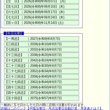
【年忌法要】
一般的に五七日から七七日の間に忌明け法要が行われます。
詳細はこのリンク【中陰法要日・年忌法要日自動計算・早見表とは？】