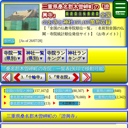
三重県桑名郡木曽岬町の『證
興寺』
全国
のお寺と神社157,167箇所収録
【『全国の仏教寺院順位一覧』：名前別全国の仏
閣・寺院統計順位発信サイト】《お寺メイト》
ホーム
[As of 26/07/28]
寺院一覧
神社一覧
寺院ラン
神社ラン
(県別)▼
(県別)▼
キング▼
キング▼
「桑名郡木曽岬町の寺院」一覧表(矢印で移動可能)
3.『十輪寺』
5.『常在院』
【
全国の寺院と神社
(157,167)】 【
全国の神社
(80,507)
三重県の神社
(840)
桑名郡木曽岬町の神社
(6)】 【
全国の寺院
(76,660)
三重県の寺院
(2,342)
桑名郡木曽岬町の寺院
(13)
「4.證興寺」
】
三重県桑名郡木曽岬町の『證興寺』