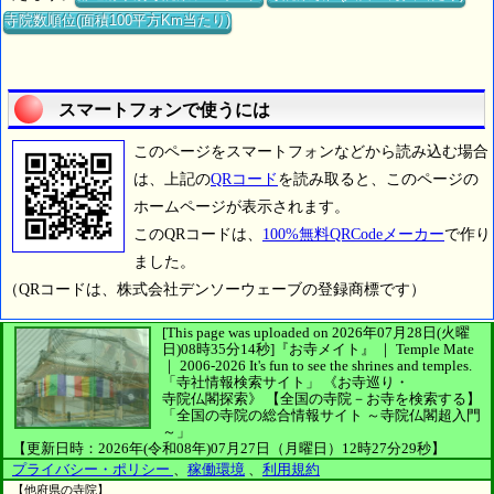
寺院数順位(面積100平方Km当たり)
スマートフォンで使うには
このページをスマートフォンなどから読み込む場合
は、上記の
QRコード
を読み取ると、このページの
ホームページが表示されます。
このQRコードは、
100%無料QRCodeメーカー
で作り
ました。
（QRコードは、株式会社デンソーウェーブの登録商標です）
[This page was uploaded on 2026年07月28日(火曜
日)08時35分14秒]
『お寺メイト』 ｜ Temple Mate
｜
2006-2026
It's fun to see
the shrines and temples.
「寺社情報検索サイト」
《お寺巡り・
寺院仏閣探索》
【全国の寺院－お寺を検索する】
「全国の寺院の総合情報サイト ～寺院仏閣超入門
～」
【更新日時：2026年(令和08年)07月27日（月曜日）12時27分29秒】
プライバシー・ポリシー
、
稼働環境
、
利用規約
【他府県の寺院】