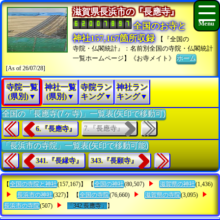
滋賀県長浜市の『長應寺』
全国のお寺と
神社157,167箇所収録
【『全国の
寺院・仏閣統計』：名前別全国の寺院・仏閣統計
一覧ホームページ】《お寺メイト》
ホーム
[As of 26/07/28]
寺院一覧
神社一覧
寺院ラン
神社ラン
(県別)▼
(県別)▼
キング▼
キング▼
全国の「長應寺(7ヶ寺)」一覧表(矢印で移動可)
7.『長應寺』
6.『長應寺』
「長浜市の寺院」一覧表(矢印で移動可能)
341.『長縁寺』
343.『長願寺』
【
全国の寺院と神社
(157,167)】 【
全国の神社
(80,507)
滋賀県の神社
(1,436)
長浜市の神社
(327)】 【
全国の寺院
(76,660)
滋賀県の寺院
(3,095)
長浜市の寺院
(507)
「342.長應寺」
】