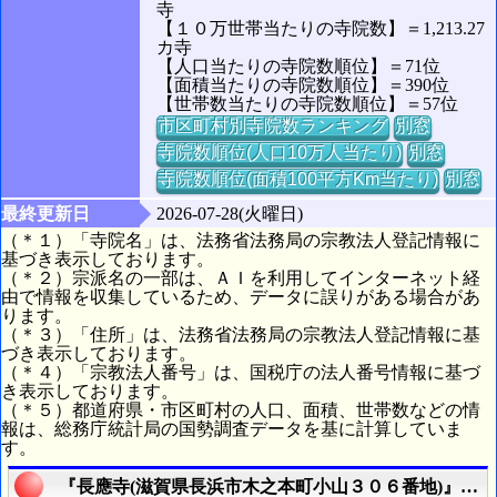
寺
【１０万世帯当たりの寺院数】＝1,213.27
カ寺
【人口当たりの寺院数順位】＝71位
【面積当たりの寺院数順位】＝390位
【世帯数当たりの寺院数順位】＝57位
市区町村別寺院数ランキング
別窓
寺院数順位(人口10万人当たり)
別窓
寺院数順位(面積100平方Km当たり)
別窓
最終更新日
2026-07-28(火曜日)
（＊１）「寺院名」は、法務省法務局の宗教法人登記情報に
基づき表示しております。
（＊２）宗派名の一部は、ＡＩを利用してインターネット経
由で情報を収集しているため、データに誤りがある場合があ
ります。
（＊３）「住所」は、法務省法務局の宗教法人登記情報に基
づき表示しております。
（＊４）「宗教法人番号」は、国税庁の法人番号情報に基づ
き表示しております。
（＊５）都道府県・市区町村の人口、面積、世帯数などの情
報は、総務庁統計局の国勢調査データを基に計算していま
す。
『長應寺(滋賀県長浜市木之本町小山３０６番地)』の