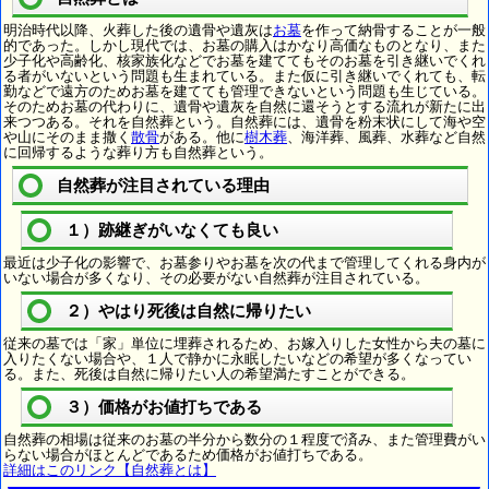
明治時代以降、火葬した後の遺骨や遺灰は
お墓
を作って納骨することが一般
的であった。しかし現代では、お墓の購入はかなり高価なものとなり、また
少子化や高齢化、核家族化などでお墓を建ててもそのお墓を引き継いでくれ
る者がいないという問題も生まれている。また仮に引き継いでくれても、転
勤などで遠方のためお墓を建てても管理できないという問題も生じている。
そのためお墓の代わりに、遺骨や遺灰を自然に還そうとする流れが新たに出
来つつある。それを自然葬という。自然葬には、遺骨を粉末状にして海や空
や山にそのまま撒く
散骨
がある。他に
樹木葬
、海洋葬、風葬、水葬など自然
に回帰するような葬り方も自然葬という。
自然葬が注目されている理由
１）跡継ぎがいなくても良い
最近は少子化の影響で、お墓参りやお墓を次の代まで管理してくれる身内が
いない場合が多くなり、その必要がない自然葬が注目されている。
２）やはり死後は自然に帰りたい
従来の墓では「家」単位に埋葬されるため、お嫁入りした女性から夫の墓に
入りたくない場合や、１人で静かに永眠したいなどの希望が多くなってい
る。また、死後は自然に帰りたい人の希望満たすことができる。
３）価格がお値打ちである
自然葬の相場は従来のお墓の半分から数分の１程度で済み、また管理費がい
らない場合がほとんどであるため価格がお値打ちである。
詳細はこのリンク【自然葬とは】