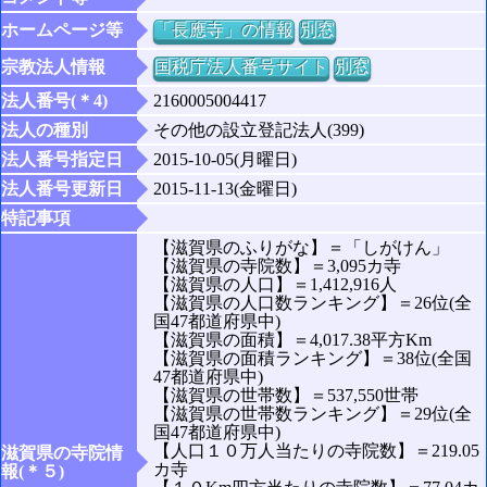
ホームページ等
「長應寺」の情報
別窓
宗教法人情報
国税庁法人番号サイト
別窓
法人番号(＊4)
2160005004417
法人の種別
その他の設立登記法人(399)
法人番号指定日
2015-10-05(月曜日)
法人番号更新日
2015-11-13(金曜日)
特記事項
【滋賀県のふりがな】＝「しがけん」
【滋賀県の寺院数】＝3,095カ寺
【滋賀県の人口】＝1,412,916人
【滋賀県の人口数ランキング】＝26位(全
国47都道府県中)
【滋賀県の面積】＝4,017.38平方Km
【滋賀県の面積ランキング】＝38位(全国
47都道府県中)
【滋賀県の世帯数】＝537,550世帯
【滋賀県の世帯数ランキング】＝29位(全
国47都道府県中)
【人口１０万人当たりの寺院数】＝219.05
滋賀県の寺院情
カ寺
報(＊５)