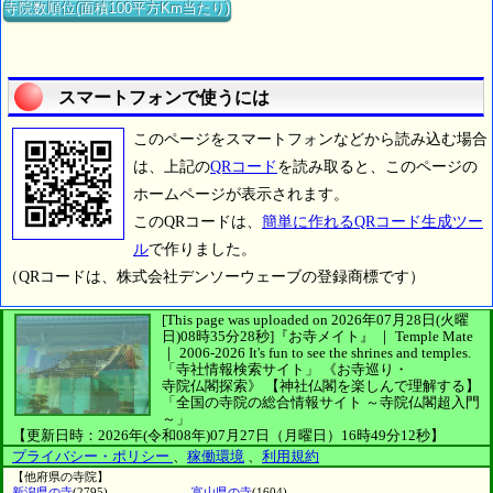
寺院数順位(面積100平方Km当たり)
スマートフォンで使うには
このページをスマートフォンなどから読み込む場合
は、上記の
QRコード
を読み取ると、このページの
ホームページが表示されます。
このQRコードは、
簡単に作れるQRコード生成ツー
ル
で作りました。
（QRコードは、株式会社デンソーウェーブの登録商標です）
[This page was uploaded on 2026年07月28日(火曜
日)08時35分28秒]
『お寺メイト』 ｜ Temple Mate
｜
2006-2026
It's fun to see
the shrines and temples.
「寺社情報検索サイト」
《お寺巡り・
寺院仏閣探索》
【神社仏閣を楽しんで理解する】
「全国の寺院の総合情報サイト ～寺院仏閣超入門
～」
【更新日時：2026年(令和08年)07月27日（月曜日）16時49分12秒】
プライバシー・ポリシー
、
稼働環境
、
利用規約
【他府県の寺院】
新潟県の寺
(2795)
富山県の寺
(1604)