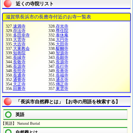
近くの寺院リスト
滋賀県長浜市の長應寺付近のお寺一覧表
327.
速満寺
328.
存光寺
329.
存法寺
330.
尊住院
331.
多田幸寺
332.
泰休庵
333.
大雲寺
334.
大円寺
335.
大吉寺
336.
大田寺
337.
大東教会
338.
醍醐寺
339.
知善院
340.
智源寺
341.
長縁寺
343.
長願寺
344.
長敬寺
345.
長源寺
346.
長源寺
347.
長行寺
348.
長照寺
349.
長善寺
350.
長通寺
351.
長福寺
352.
通覺寺
353.
通念寺
354.
天正寺
355.
傳正寺
356.
田勝寺
357.
東雲寺
「長浜市自然葬とは」【お寺の用語を検索する】
英語
【英語】 Natural Burial
自然葬とは