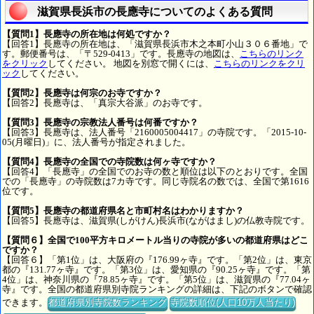
滋賀県長浜市の長應寺についてのよくある質問
【質問1】長應寺の所在地は何処ですか？
【回答1】長應寺の所在地は、「滋賀県長浜市木之本町小山３０６番地」で
す。郵便番号は、「〒529-0413」です。長應寺の地図は、
こちらのリンク
をクリック
してください。 地図を別窓で開くには、
こちらのリンクをクリ
ック
してください。
【質問2】長應寺は何宗のお寺ですか？
【回答2】長應寺は、「真宗大谷派」のお寺です。
【質問3】長應寺の宗教法人番号は何番ですか？
【回答3】長應寺は、法人番号「2160005004417」の寺院です。「2015-10-
05(月曜日)」に、法人番号が指定されました。
【質問4】長應寺の全国での寺院数は何ヶ寺ですか？
【回答4】「長應寺」の全国でのお寺の数と順位は以下のとおりです。全国
での「長應寺」の寺院数は7カ寺です。同じ寺院名の数では、全国で第1616
位です。
【質問5】長應寺の都道府県名と市町村名はわかりますか？
【回答5】長應寺は、滋賀県(しがけん)長浜市(ながはまし)の仏教寺院です。
【質問６】全国で100平方キロメートル当りの寺院が多いの都道府県はどこ
ですか？
【回答６】「第1位」は、大阪府の『176.99ヶ寺』です。「第2位」は、東京
都の『131.77ヶ寺』です。「第3位」は、愛知県の『90.25ヶ寺』です。「第
4位」は、神奈川県の『78.85ヶ寺』です。「第5位」は、滋賀県の『77.04ヶ
寺』です。全国の都道府県別寺院ランキングの詳細は、下記のボタンで確認
できます。
都道府県別寺院数ランキング
寺院数順位(人口10万人当たり)