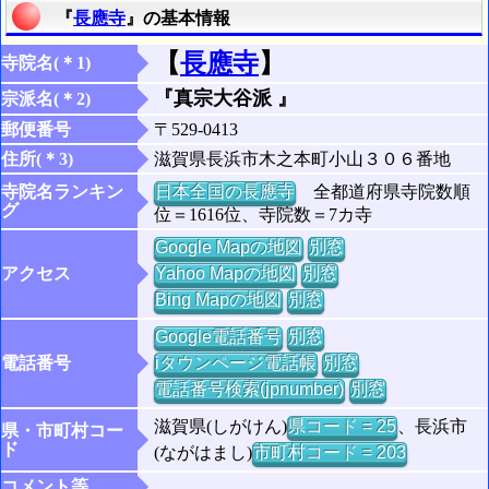
『
長應寺
』の基本情報
【
長應寺
】
寺院名(＊1)
『真宗大谷派 』
宗派名(＊2)
郵便番号
〒529-0413
住所(＊3)
滋賀県長浜市木之本町小山３０６番地
寺院名ランキン
日本全国の長應寺
全都道府県寺院数順
グ
位＝1616位、寺院数＝7カ寺
Google Mapの地図
別窓
アクセス
Yahoo Mapの地図
別窓
Bing Mapの地図
別窓
Google電話番号
別窓
電話番号
iタウンページ電話帳
別窓
電話番号検索(jpnumber)
別窓
滋賀県(しがけん)
県コード = 25
、長浜市
県・市町村コー
ド
(ながはまし)
市町村コード = 203
コメント等