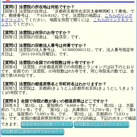
【質問1】法雲院の所在地は何処ですか？
【回答1】法雲院の住所は、「京都府京都市右京区太秦蜂岡町１７番地」で
す。郵便番号は、「〒616-8162」です。法雲院の地図は、
こちらのリンク
をクリック
してください。 地図を別窓で開くには、
こちらのリンクをクリ
ック
してください。
【質問2】法雲院は何宗のお寺ですか？
【回答2】法雲院の宗派は、「臨済宗」です。
【質問3】法雲院の宗教法人番号は何番ですか？
【回答3】法雲院の法人番号は、「6130005001132」です。法人番号指定年
月日は、「2015-10-05(月曜日)」です。
【質問4】法雲院の全国での寺院数は何ヶ寺ですか？
【回答4】「法雲院」の全都道府県での寺院数とランキングは以下のとおり
です。全国での「法雲院」の寺院数は6カ寺です。同じ寺院名の数では、全
国で第1830位です。
【質問5】法雲院の都道府県名と市町村名はわかりますか？
【回答5】法雲院は、京都府(きょうとふ)京都市右京区(きょうとしうきょう
く)の寺院です。
【質問６】全国で寺院の数が多いの都道府県はどこですか？
【回答６】「第1位」は、愛知県の『4,668ヶ寺』です。「第2位」は、大阪
府の『3,372ヶ寺』です。「第3位」は、兵庫県の『3,259ヶ寺』です。「第4
位」は、滋賀県の『3,095ヶ寺』です。「第5位」は、京都府の『3,031ヶ
寺』です。全国の都道府県別寺院ランキングの詳細は、下記のボタンで確認
できます。
都道府県別寺院数ランキング
寺院数順位(人口10万人当たり)
寺院数順位(面積100平方Km当たり)