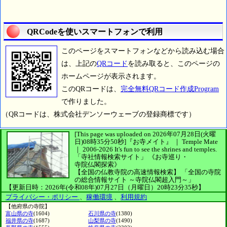
QRCodeを使いスマートフォンで利用
このページをスマートフォンなどから読み込む場合
は、上記の
QRコード
を読み取ると、このページの
ホームページが表示されます。
このQRコードは、
完全無料QRコード作成Program
で作りました。
（QRコードは、株式会社デンソーウェーブの登録商標です）
[This page was uploaded on 2026年07月28日(火曜
日)08時35分50秒]
『お寺メイト』 ｜ Temple Mate
｜
2006-2026
It's fun to see
the shrines and temples.
「寺社情報検索サイト」
《お寺巡り・
寺院仏閣探索》
【全国の仏教寺院の高速情報検索】
「全国の寺院
の総合情報サイト ～寺院仏閣超入門～」
【更新日時：2026年(令和08年)07月27日（月曜日）20時23分35秒】
プライバシー・ポリシー
、
稼働環境
、
利用規約
【他府県の寺院】
富山県の寺
(1604)
石川県の寺
(1380)
福井県の寺
(1687)
山梨県の寺
(1490)