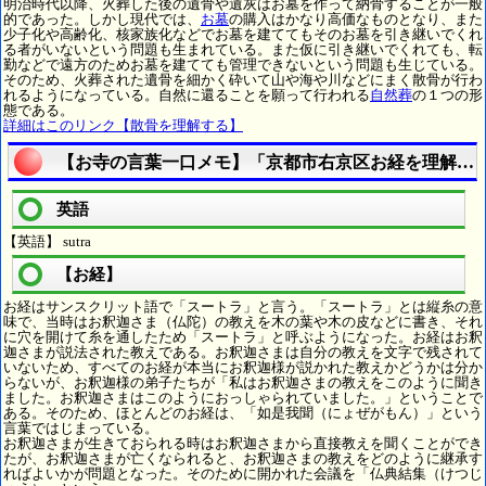
明治時代以降、火葬した後の遺骨や遺灰はお墓を作って納骨することが一般
的であった。しかし現代では、
お墓
の購入はかなり高価なものとなり、また
少子化や高齢化、核家族化などでお墓を建ててもそのお墓を引き継いでくれ
る者がいないという問題も生まれている。また仮に引き継いでくれても、転
勤などで遠方のためお墓を建てても管理できないという問題も生じている。
そのため、火葬された遺骨を細かく砕いて山や海や川などにまく散骨が行わ
れるようになっている。自然に還ることを願って行われる
自然葬
の１つの形
態である。
詳細はこのリンク【散骨を理解する】
【お寺の言葉一口メモ】「京都市右京区お経を理解す
英語
【英語】 sutra
【お経】
お経はサンスクリット語で「スートラ」と言う。「スートラ」とは縦糸の意
味で、当時はお釈迦さま（仏陀）の教えを木の葉や木の皮などに書き、それ
に穴を開けて糸を通したため「スートラ」と呼ぶようになった。お経はお釈
迦さまが説法された教えである。お釈迦さまは自分の教えを文字で残されて
いないため、すべてのお経が本当にお釈迦様が説かれた教えかどうかは分か
らないが、お釈迦様の弟子たちが「私はお釈迦さまの教えをこのように聞き
ました。お釈迦さまはこのようにおっしゃられていました。」ということで
ある。そのため、ほとんどのお経は、「如是我聞（にょぜがもん）」という
言葉ではじまっている。
お釈迦さまが生きておられる時はお釈迦さまから直接教えを聞くことができ
たが、お釈迦さまが亡くなられると、お釈迦さまの教えをどのように継承す
ればよいかが問題となった。そのために開かれた会議を「仏典結集（けつじ