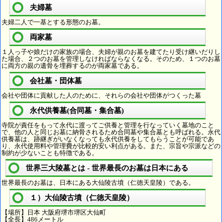
夫婦墓
夫婦二人で一基とする形態のお墓。
両家墓
１人っ子や娘だけの家族の場合、夫婦が親のお墓を建てたり受け継いだりし
た場合、２つのお墓を管理しなければならなくなる。そのため、１つのお墓
に両方の親の遺骨を埋葬するのが両家墓である。
会社墓・団体墓
会社や団体に貢献した人のために、それらの会社や団体がつくった墓
永代供養墓(合同墓・集合墓)
寺院が責任をもって永代に渡ってご供養と管理を行なっていく墓地のこと
で、他の人と同じお墓に納骨されるため合同墓や集合墓とも呼ばれる。永代
供養墓は、跡継ぎがいなくなっても永代供養をしてもらうことが可能であ
り、永代使用料や管理費が比較的安い利点がある。また、宗旨や宗派などの
制約が少ないことも特徴である。
世界三大陵墓とは - 世界最長のお墓は日本にある
世界最長のお墓は、日本にある大仙陵古墳（仁徳天皇陵）である。
１）大仙陵古墳（仁徳天皇陵）
【場所】日本 大阪府堺市堺区大仙町
【全長】486メートル