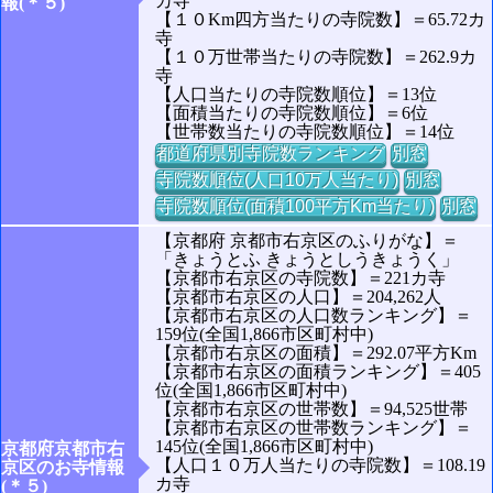
カ寺
報(＊５)
【１０Km四方当たりの寺院数】＝65.72カ
寺
【１０万世帯当たりの寺院数】＝262.9カ
寺
【人口当たりの寺院数順位】＝13位
【面積当たりの寺院数順位】＝6位
【世帯数当たりの寺院数順位】＝14位
都道府県別寺院数ランキング
別窓
寺院数順位(人口10万人当たり)
別窓
寺院数順位(面積100平方Km当たり)
別窓
【京都府 京都市右京区のふりがな】＝
「きょうとふ きょうとしうきょうく」
【京都市右京区の寺院数】＝221カ寺
【京都市右京区の人口】＝204,262人
【京都市右京区の人口数ランキング】＝
159位(全国1,866市区町村中)
【京都市右京区の面積】＝292.07平方Km
【京都市右京区の面積ランキング】＝405
位(全国1,866市区町村中)
【京都市右京区の世帯数】＝94,525世帯
【京都市右京区の世帯数ランキング】＝
145位(全国1,866市区町村中)
京都府京都市右
【人口１０万人当たりの寺院数】＝108.19
京区のお寺情報
カ寺
(＊５)