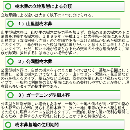
樹木葬の立地形態による分類
立地形態による違いは大きく以下の３つに分けられる。
１）山里型樹木葬
山里型樹木葬は、山や里の樹木に極力手を加えず、自然のままの樹木の下に
遺骨を埋葬する樹木葬。１９９９年（平成１１）に岩手県一関市にある大慈
山祥雲寺（臨済宗妙心寺派）のご住職である千坂げん峰氏が始めた樹木葬は
このタイプ。「命が終わった後は自然に還りたい」と願う人には最もふさわ
しいタイプ。ただ、広い土地が必要となるため交通の不便な場所が多く、家
族が頻繁に参拝するには適さない場合が多い。
２）公園型樹木葬
公園型樹木葬は、自然の樹木をそのまま使うのではなく、墓地を公園として
整備し、公園に樹木だけでなく山ツツジ・山ドウダン・紫陽花・花菖蒲など
の花を植えるタイプ。墓石がない以外は、既存のお墓とあまり変わらないタ
イプで、一般的に利便性の良い場所にあるため参拝しやすいことが多い。現
在最も多いタイプの樹木葬である。
３）ガーデニング型樹木葬
公園型と区別が難しい場合もあるが、一般的に土地の価格が高い東京の都心
や大都市の中心部に見られる樹木葬で、狭い土地に季節の折々の花を植え、
その近くに埋葬スペースを設けるタイプ。一般的に駅から近い便利な場所に
あるため、参拝する人が気軽に訪れることができる特徴がある。
樹木葬墓地の使用期間