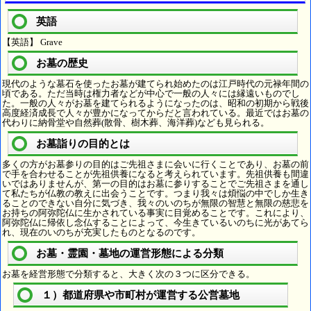
英語
【英語】 Grave
お墓の歴史
現代のような墓石を使ったお墓が建てられ始めたのは江戸時代の元禄年間の
頃である。ただ当時は権力者などが中心で一般の人々には縁遠いものでし
た。一般の人々がお墓を建てられるようになったのは、昭和の初期から戦後
高度経済成長で人々が豊かになってからだと言われている。最近ではお墓の
代わりに納骨堂や自然葬(散骨、樹木葬、海洋葬)なども見られる。
お墓詣りの目的とは
多くの方がお墓参りの目的はご先祖さまに会いに行くことであり、お墓の前
で手を合わせることが先祖供養になると考えられています。先祖供養も間違
いではありませんが、第一の目的はお墓に参りすることでご先祖さまを通し
て私たちが仏教の教えに出会うことです。つまり我々は煩悩の中でしか生き
ることのできない自分に気づき、我々のいのちが無限の智慧と無限の慈悲を
お持ちの阿弥陀仏に生かされている事実に目覚めることです。これにより、
阿弥陀仏に帰依し念仏することによって、今生きているいのちに光があてら
れ、現在のいのちが充実したものとなるのです。
お墓・霊園・墓地の運営形態による分類
お墓を経営形態で分類すると、大きく次の３つに区分できる。
１）都道府県や市町村が運営する公営墓地