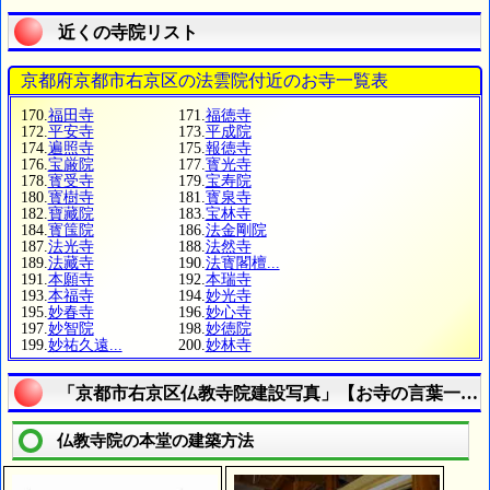
近くの寺院リスト
京都府京都市右京区の法雲院付近のお寺一覧表
170.
福田寺
171.
福徳寺
172.
平安寺
173.
平成院
174.
遍照寺
175.
報徳寺
176.
宝厳院
177.
寳光寺
178.
寳受寺
179.
宝寿院
180.
寳樹寺
181.
寳泉寺
182.
寶藏院
183.
宝林寺
184.
寳筺院
186.
法金剛院
187.
法光寺
188.
法然寺
189.
法藏寺
190.
法寳閣檀...
191.
本願寺
192.
本瑞寺
193.
本福寺
194.
妙光寺
195.
妙春寺
196.
妙心寺
197.
妙智院
198.
妙徳院
199.
妙祐久遠...
200.
妙林寺
「京都市右京区仏教寺院建設写真」【お寺の言葉一口
仏教寺院の本堂の建築方法