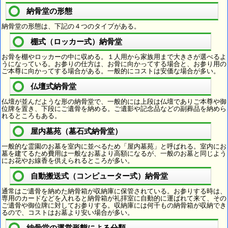
納骨堂の形態
納骨堂の形態は、下記の４つのタイプがある。
棚式（ロッカー式）納骨堂
お骨を棚やロッカーの中に収める。１人用から家族用まで大きさが選べるよ
うになっている。お参りの仕方は、お骨に向かってする場合と、お参り用の
ご本尊に向かってする場合がある。一般的にコストは安価な場合が多い。
仏壇式納骨堂
仏壇が並んだような形の納骨堂で、一般的には上段は仏壇でありご本尊や御
位牌を置き、下段にご遺骨を納める。ご遺影や記念品などの副葬品を納めら
れるところもある。
屋内墓苑（墓石式納骨堂）
一般的な霊園のお墓を室内に並べるため「屋内墓苑」と呼ばれる。室内にお
墓を建てるため費用は一般なお墓より高額になるが、一般のお墓と同じよう
にお花やお線香を供えられるところが多い。
自動搬送式（コンピューター式）納骨堂
通常はご遺骨を納めた納骨箱が収納庫に保管されている。お参りする時は、
専用のカードなどを入れると納骨箱が礼拝室に自動的に運ばれて来て、その
ご遺骨や御位牌に対してお参りする。収納庫には何千もの納骨箱が収納でき
るので、コストはお墓より安い場合が多い。