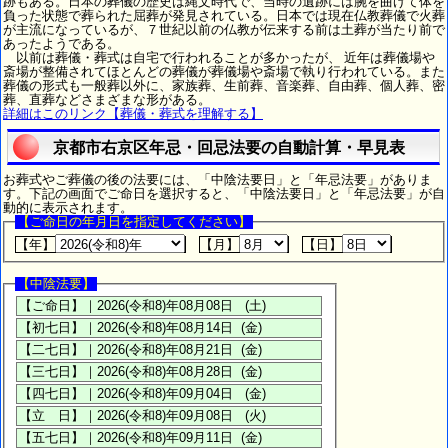
跡もある。日本の葬儀の歴史は縄文時代で、当時の遺跡には腕を曲げて体を
負った状態で葬られた屈葬が発見されている。日本では現在仏教葬儀で火葬
が主流になっているが、７世紀以前の仏教が伝来する前は土葬が当たり前で
あったようである。
以前は葬儀・葬式は自宅で行われることが多かったが、 近年は葬儀場や
斎場が整備されてほとんどの葬儀が葬儀場や斎場で執り行われている。また
葬儀の形式も一般葬以外に、家族葬、生前葬、音楽葬、自由葬、個人葬、密
葬、直葬などさまざまな形がある。
詳細はこのリンク【葬儀・葬式を理解する】
京都市右京区年忌・回忌法要の自動計算・早見表
お葬式やご葬儀の後の法要には、「中陰法要日」と「年忌法要」がありま
す。下記の画面でご命日を選択すると、「中陰法要日」と「年忌法要」が自
動的に表示されます。
【ご命日の年月日を指定してください】
【年】
【月】
【日】
【中陰法要】