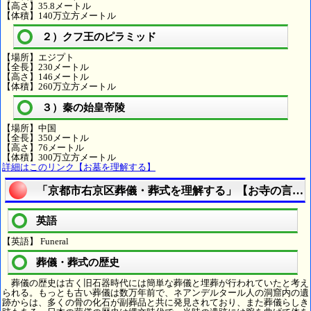
【高さ】35.8メートル
【体積】140万立方メートル
２）クフ王のピラミッド
【場所】エジプト
【全長】230メートル
【高さ】146メートル
【体積】260万立方メートル
３）秦の始皇帝陵
【場所】中国
【全長】350メートル
【高さ】76メートル
【体積】300万立方メートル
詳細はこのリンク【お墓を理解する】
「京都市右京区葬儀・葬式を理解する」【お寺の言葉
英語
【英語】 Funeral
葬儀・葬式の歴史
葬儀の歴史は古く旧石器時代には簡単な葬儀と埋葬が行われていたと考え
られる。もっとも古い葬儀は数万年前で、ネアンデルタール人の洞窟内の遺
跡からは、多くの骨の化石が副葬品と共に発見されており、また葬儀らしき