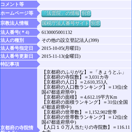
コメント等
ホームページ等
「法雲院」の情報
別窓
宗教法人情報
国税庁法人番号サイト
別窓
法人番号(＊4)
6130005001132
法人の種別
その他の設立登記法人(399)
法人番号指定日
2015-10-05(月曜日)
法人番号更新日
2015-11-13(金曜日)
特記事項
【京都府のふりがな】＝「きょうとふ」
【京都府の寺院数】＝3,031カ寺
【京都府の人口】＝2,610,353人
【京都府の人口数ランキング】＝13位(全
国47都道府県中)
【京都府の面積】＝4,612.19平方Km
【京都府の面積ランキング】＝31位(全国
47都道府県中)
【京都府の世帯数】＝1,152,902世帯
【京都府の世帯数ランキング】＝12位(全
国47都道府県中)
【人口１０万人当たりの寺院数】＝116.11
京都府の寺院情