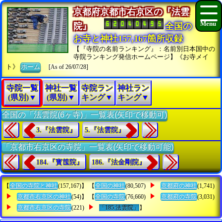
京都府京都市右京区の『法雲
院』
全国の
お寺と神社157,167箇所収録
【『寺院の名前ランキング』：名前別日本国中の
寺院ランキング発信ホームページ】《お寺メイ
ト》
ホーム
[As of 26/07/28]
寺院一覧
神社一覧
寺院ラン
神社ラン
(県別)▼
(県別)▼
キング▼
キング▼
全国の「法雲院(6ヶ寺)」一覧表(矢印で移動可)
3.『法雲院』
5.『法雲院』
「京都市右京区の寺院」一覧表(矢印で移動可能)
184.『寳筺院』
186.『法金剛院』
【
全国の寺院と神社
(157,167)】 【
全国の神社
(80,507)
京都府の神社
(1,741)
京都市右京区の神社
(54)】 【
全国の寺院
(76,660)
京都府の寺院
(3,031)
京都市右京区の寺院
(221)
「185.法雲院」
】