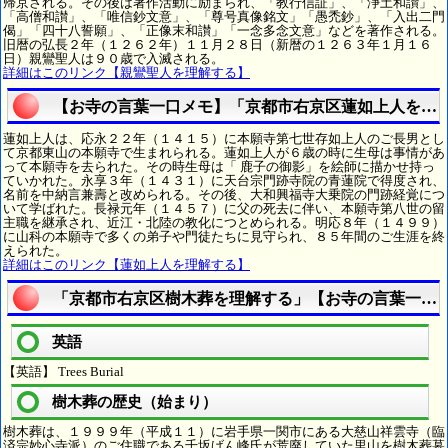
帰京される。その後は著作活動に励まられ、「教行信証」、「浄土和讃」、
「高僧和讃」、「唯信鈔文意」、「尊号真像銘文」「愚禿鈔」、「入出二門
偈」「四十八誓願」、「正像末和讃」「一念多念文意」などを著作される。
旧暦の弘長２年（１２６２年）１１月２８日（新暦の１２６３年１月１６
日）親鸞聖人は９０歳で入滅される。
詳細はこのリンク【親鸞聖人を理解する】
【お寺の言葉一口メモ】「京都市右京区蓮如上人を理
蓮如上人は、応永２２年（１４１５）に本願寺第七世存如上人のご長男とし
て京都東山の本願寺で生まれられる。蓮如上人が６歳の時に生母は事情があ
って本願寺を去られた。その時生母は「 鹿子の御影」を絵師に描かせ持っ
ていかれた。永享３年（１４３１）に天台宗門跡寺院の青蓮院で得度され、
名前を中納言兼壽と改められる。その後、大和興福寺大乗院の門跡経覚につ
いて学ばれた。長禄元年（１４５７）に父の死去に伴い、本願寺第八世の留
主職を継承され、近江・北陸の教化につとめられる。明応８年（１４９９）
に山科の本願寺で多くの弟子や門徒たちに見守られ、８５年間のご生涯を終
えられた。
詳細はこのリンク【蓮如上人を理解する】
「京都市右京区樹木葬を理解する」【お寺の言葉一口
英語
【英語】 Trees Burial
樹木葬の歴史（始まり）
樹木葬は、１９９９年（平成１１）に岩手県一関市にある大慈山祥雲寺（臨
済宗妙心寺派）のご住職である千坂げん峰氏が荒廃していた里山を樹木葬墓