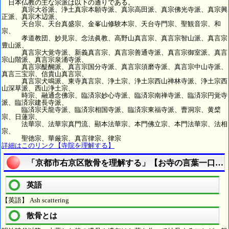
日本仏教の主な宗派は以下の通りである。
真宗大谷派、浄土真宗本願寺派、真宗高田派、真宗佛光寺派、真宗興
正派、真宗木辺派、
天台宗、天台真盛宗、金峯山修験本宗、天台寺門宗、聖観音宗、和
宗、
孝道教団、妙見宗、念法眞教、高野山真言宗、真言宗智山派、真言宗
豊山派、
真言宗大覚寺派、新義真言宗、真言宗善通寺派、真言宗御室派、真言
宗山階派、真言宗泉涌寺派、
真言宗醍醐派、真言宗国分寺派、真言宗須磨寺派、真言宗中山寺派、
真言三宝宗、信貴山真言宗、
真言宗犬鳴派、東寺真言宗、浄土宗、浄土宗西山禅林寺派、浄土宗西
山深草派、西山浄土宗、
時宗、融通念佛宗、臨済宗妙心寺派、臨済宗南禅寺派、臨済宗円覚寺
派、臨済宗建長寺派、
臨済宗天龍寺派、臨済宗相国寺派、臨済宗東福寺派、曹洞宗、黄檗
宗、日蓮宗、
法華宗、法華宗真門流、顯本法華宗、本門佛立宗、本門法華宗、法相
宗、
聖徳宗、華厳宗、真言律宗、律宗
詳細はこのリンク【寺院を理解する】
「京都市右京区散骨を理解する」【お寺の言葉一口メ
英語
【英語】 Ash scattering
散骨とは