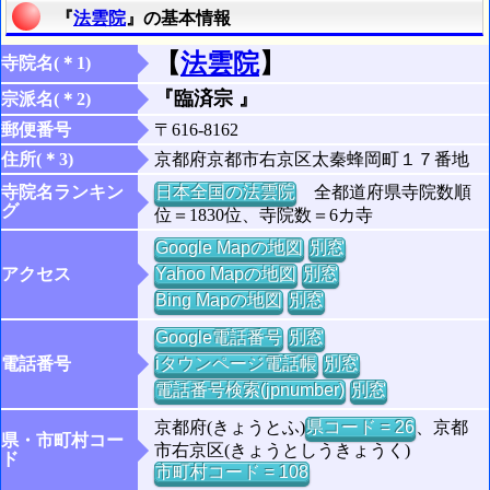
『
法雲院
』の基本情報
【
法雲院
】
寺院名(＊1)
『臨済宗 』
宗派名(＊2)
郵便番号
〒616-8162
住所(＊3)
京都府京都市右京区太秦蜂岡町１７番地
寺院名ランキン
日本全国の法雲院
全都道府県寺院数順
グ
位＝1830位、寺院数＝6カ寺
Google Mapの地図
別窓
アクセス
Yahoo Mapの地図
別窓
Bing Mapの地図
別窓
Google電話番号
別窓
電話番号
iタウンページ電話帳
別窓
電話番号検索(jpnumber)
別窓
京都府(きょうとふ)
県コード = 26
、京都
県・市町村コー
市右京区(きょうとしうきょうく)
ド
市町村コード = 108