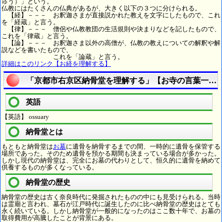
ゅう）」という。
仏教にはたくさんの仏典があるが、大きく以下の３つに分けられる。
【経】－－－ お釈迦さまが直接説かれた教えを文字にしたもので、これ
を「経蔵」と言う。
【律】－－－ 僧侶や仏教教団の生活規則や決まりなどを記したもので、
これを「律蔵」と言う。
【論】－－－ お釈迦さま以外の高僧が、仏教の教えについての解釈や解
説などを書いたもので、
これを「論蔵」と言う。
詳細はこのリンク【お経を理解する】
「京都市右京区納骨堂を理解する」【お寺の言葉一口
英語
【英語】 ossuary
納骨堂とは
もともと納骨堂は
お墓
に遺骨を納骨するまでの間、一時的に遺骨を保管する
場所であった。そのため遺骨を預かる期間も決まっている場合が多かった。
しかし現代の納骨堂は、完全にお墓の代わりとして、恒久的に遺骨を納めて
供養するものが多くなっている。
納骨堂の歴史
納骨堂の歴史は古く奈良時代に発掘されたものの中にも見受けられる。当時
は霊廟と言われ、墓石が江戸時代に誕生したのに比べ納骨堂の歴史はとても
永く続いている。しかし納骨堂が一般的になったのはここ数十年で、お墓の
取得費用が高騰したことが背景にある。