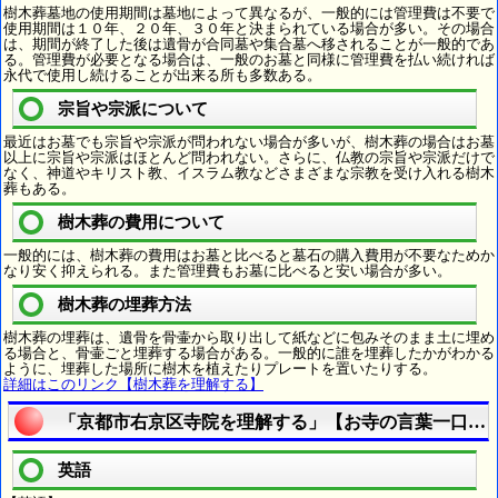
樹木葬墓地の使用期間は墓地によって異なるが、一般的には管理費は不要で
使用期間は１０年、２０年、３０年と決まられている場合が多い。その場合
は、期間が終了した後は遺骨が合同墓や集合墓へ移されることが一般的であ
る。管理費が必要となる場合は、一般のお墓と同様に管理費を払い続ければ
永代で使用し続けることが出来る所も多数ある。
宗旨や宗派について
最近はお墓でも宗旨や宗派が問われない場合が多いが、樹木葬の場合はお墓
以上に宗旨や宗派はほとんど問われない。さらに、仏教の宗旨や宗派だけで
なく、神道やキリスト教、イスラム教などさまざまな宗教を受け入れる樹木
葬もある。
樹木葬の費用について
一般的には、樹木葬の費用はお墓と比べると墓石の購入費用が不要なためか
なり安く抑えられる。また管理費もお墓に比べると安い場合が多い。
樹木葬の埋葬方法
樹木葬の埋葬は、遺骨を骨壷から取り出して紙などに包みそのまま土に埋め
る場合と、骨壷ごと埋葬する場合がある。一般的に誰を埋葬したかがわかる
ように、埋葬した場所に樹木を植えたりプレートを置いたりする。
詳細はこのリンク【樹木葬を理解する】
「京都市右京区寺院を理解する」【お寺の言葉一口メ
英語