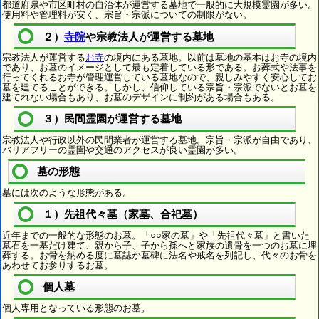
都道府県や市区町村の自治体が運営する墓地で一般的に大規模霊園が多い。
使用料や管理料が安く、宗旨・宗派についての制限がない。
２）
寺院
や宗教法人が運営する墓地
宗教法人が運営する
お寺
の境内にある墓地。以前は墓地の基本はお寺の境内
であり、お墓のイメージとして最も定着している形である。お葬式や法事を
行ってくれるお寺が管理運営している墓地なので、親しみやすく安心してお
墓を建てることができる。しかし、信仰している宗旨・宗派でないとお墓を
建てれない場合もあり、お墓のデザインに制約がある場合もある。
３）民間霊園が運営する墓地
宗教法人や行政以外の民間業者が運営する墓地。宗旨・宗派が自由であり、
バリアフリーの霊園や交通のアクセスが良い霊園が多い。
墓の形態
墓には次のような形態がある。
１）先祖代々墓（家墓、合祀墓）
近年までの一般的な形態のお墓。「○○家の墓」や「先祖代々墓」と書いた
墓石を一基だけ建て、親から子、子から孫へと家族の遺骨を一つのお墓に埋
葬する。お骨を納める度に墓誌か墓碑に法名や戒名を列記し、代々のお骨を
あわせてお参りするお墓。
個人墓
個人専用となっている形態のお墓。