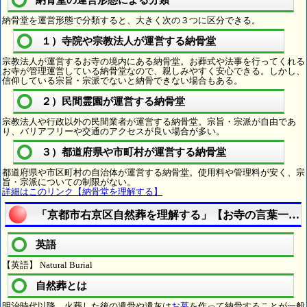
納骨堂の運営形態による分類
納骨堂を運営形態で分類すると、大きく次の３つに区分できる。
１）寺院や宗教法人が運営する納骨堂
宗教法人が運営するお寺の境内にある納骨堂。お葬式や法事を行ってくれる
お寺が管理運営している納骨堂なので、親しみやすく安心できる。しかし、
信仰している宗旨・宗派でないと納骨できない場合もある。
２）民間霊園が運営する納骨堂
宗教法人や行政以外の民間業者が運営する納骨堂。宗旨・宗派が自由であ
り、バリアフリーや交通のアクセスが良い場合が多い。
３）都道府県や市町村が運営する納骨堂
都道府県や市区町村の自治体が運営する納骨堂。使用料や管理料が安く、宗
旨・宗派についての制限がない。
詳細はこのリンク【納骨堂を理解する】
「京都市右京区自然葬を理解する」【お寺の言葉一口
英語
【英語】 Natural Burial
自然葬とは
明治時代以降、火葬した後の遺骨や遺灰は
お墓
を作って納骨することが一般