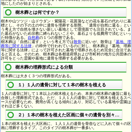
地にしたのが始まりとされる。
樹木葬とは何ですか？
樹木や山ツツジ・山ドウダン・紫陽花・花菖蒲などの花を墓石の代わりに墓
標とし、その下の土の中に遺骨を埋葬する形態。「遺骨が自然に還る」とい
う考え方で自然を壊さない新しい墓地として環境面でも注目されている。ま
た墓石がないため宗教に縛られないことや、墓石よりも低費用で済むといっ
た特徴がある。
自然葬
の１つの形態である。
樹木葬は「自然に還す」という考え方では
散骨
に近いが、散骨は「
墓地、埋
葬等に関する法律
」の枠外で行われているのに対し、樹木葬は「墓地、埋葬
等に関する法律」によって許可された墓地で埋葬されるため完全に合法であ
ると言える。そのため、樹木葬は各都道府県および市町村の地方公共団体の
許可をとった霊園や墓地に遺骨を埋葬する必要がある。
樹木葬の埋葬形式による分類
樹木葬には大きく３つの埋葬形式がある。
１）１人の遺骨に対して１本の樹木を植える
１人の遺骨に対して１本以上の樹木植えるため、本来の樹木葬の趣旨に最も
合致した埋葬形式である。ただ、１人１人の遺骨に対して樹木を植えるスペ
ースが必要なため、費用が高くなる傾向にあり、対応している墓地や霊園は
それほど多くない。
２）１本の樹木を植えた区画に個々の遺骨を別々に埋葬
１本の樹木を植えた大区画に、１人１人の遺骨を骨壺などに入れて個々の区
画に埋葬するタイプ。このタイプの樹木葬が一番多い。