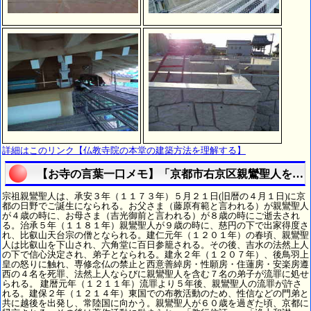
詳細はこのリンク【仏教寺院の本堂の建築方法を理解する】
【お寺の言葉一口メモ】「京都市右京区親鸞聖人を理
宗祖親鸞聖人は、承安３年（１１７３年）５月２１日(旧暦の４月１日)に京
都の日野でご誕生になられる。お父さま（藤原有範と言われる）が親鸞聖人
が４歳の時に、お母さま（吉光御前と言われる）が８歳の時にご逝去され
る。治承５年（１１８１年）親鸞聖人が９歳の時に、慈円の下で出家得度さ
れ、比叡山天台宗の僧となられる。建仁元年（１２０１年）の春頃、親鸞聖
人は比叡山を下山され、六角堂に百日参籠される。その後、吉水の法然上人
の下で信心決定され、弟子となられる。建永２年（１２０７年）、後鳥羽上
皇の怒りに触れ、専修念仏の禁止と西意善綽房・性願房・住蓮房・安楽房遵
西の４名を死罪、法然上人ならびに親鸞聖人を含む７名の弟子が流罪に処せ
られる。 建暦元年（１２１１年）流罪より５年後、親鸞聖人の流罪が許さ
れる。建保２年（１２１４年）東国での布教活動のため、性信などの門弟と
共に越後を出発し、常陸国に向かう。親鸞聖人が６０歳を過ぎた頃、京都に