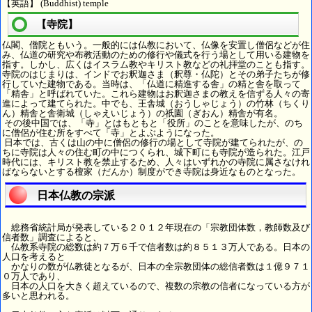
【英語】 (Buddhist) temple
【寺院】
仏閣、僧院ともいう。一般的には仏教において、仏像を安置し僧侶などが住
み、仏道の研究や布教活動のための修行や儀式を行う場として用いる建物を
指す。しかし、広くはイスラム教やキリスト教などの礼拝堂のことも指す。
寺院のはじまりは、インドでお釈迦さま（釈尊・仏陀）とその弟子たちが修
行していた建物である。当時は、「仏道に精進する舎」の精と舎を取って
「精舎」と呼ばれていた。これら建物はお釈迦さまの教えを信ずる人々の寄
進によって建てられた。中でも、王舎城（おうしゃじょう）の竹林（ちくり
ん）精舎と舎衛城（しゃえいじょう）の祇園（ぎおん）精舎が有名。
その後中国では、「寺」とはもともと「役所」のことを意味したが、のち
に僧侶が住む所をすべて「寺」とよぶようになった。
日本では、古くは山の中に僧侶の修行の場として寺院が建てられたが、の
ちに寺院は人々の住む町の中につくられ、城下町にも寺院が造られた。江戸
時代には、キリスト教を禁止するため、人々はいずれかの寺院に属さなけれ
ばならないとする檀家（だんか）制度ができ寺院は身近なものとなった。
日本仏教の宗派
総務省統計局が発表している２０１２年現在の「宗教団体数，教師数及び
信者数」調査によると、
仏教系寺院の総数は約７万６千で信者数は約８５１３万人である。日本の
人口を考えると
かなりの数が仏教徒となるが、日本の全宗教団体の総信者数は１億９７１
０万人であり、
日本の人口を大きく超えているので、複数の宗教の信者になっている方が
多いと思われる。