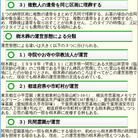
３）複数人の遺骨を同じ区画に埋葬する
１つの納骨区画に複数の遺骨をまとめて共同で埋葬する。お墓の場合の合同
墓や集合墓に当たる。このタイプでは、複数の遺骨をまとめて納骨するた
め、埋葬後は遺骨を取り出すことが出来ません。このタイプの特徴は、上記
の２タイプよりも費用が安くなる傾向にある。
樹木葬の運営形態による分類
運営形態による違いは大きく以下の３つに分けられる。
１）寺院やお寺や宗教法人が運営
樹木葬は、１９９９年（平成１１）に岩手県一関市にある大慈山祥雲寺（臨
済宗妙心寺派）のご住職である千坂げん峰氏が荒廃していた里山を樹木葬墓
地にしたのが始まりとされ、樹木葬の始めのころはすべてがこの運営形態で
あった。現在でも樹木葬の運営形態の主流を占めている。
２）都道府県や市町村が運営
東京都立小平霊園（東京都東村山市萩山町1-16-1）、横浜市営墓地メモリア
ルグリーン（神奈川県横浜市戸塚区俣野町1367番地1）、愛知県長久手市卯
塚墓園（愛知県長久手市卯塚）、千葉県浦安市営墓地公園(千葉県浦安市日
の出八丁目1番1号)など、都道府県や市町村が運営する樹木葬は増加しつつ
ある。公営の墓地の一部を樹木葬に改修する例もある。
３）民間霊園が運営
民間の霊園墓地の一部を樹木葬にする場合や、初めから樹木葬専用の民間霊
園を開発する場合もある。現在、この運営形態の樹木葬が増えつつある。