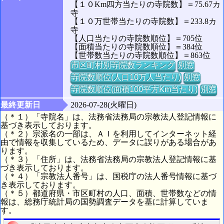
【１０Km四方当たりの寺院数】＝75.67カ
寺
【１０万世帯当たりの寺院数】＝233.8カ
寺
【人口当たりの寺院数順位】＝705位
【面積当たりの寺院数順位】＝384位
【世帯数当たりの寺院数順位】＝863位
市区町村別寺院数ランキング
別窓
寺院数順位(人口10万人当たり)
別窓
寺院数順位(面積100平方Km当たり)
別窓
最終更新日
2026-07-28(火曜日)
（＊１）「寺院名」は、法務省法務局の宗教法人登記情報に
基づき表示しております。
（＊２）宗派名の一部は、ＡＩを利用してインターネット経
由で情報を収集しているため、データに誤りがある場合があ
ります。
（＊３）「住所」は、法務省法務局の宗教法人登記情報に基
づき表示しております。
（＊４）「宗教法人番号」は、国税庁の法人番号情報に基づ
き表示しております。
（＊５）都道府県・市区町村の人口、面積、世帯数などの情
報は、総務庁統計局の国勢調査データを基に計算していま
す。