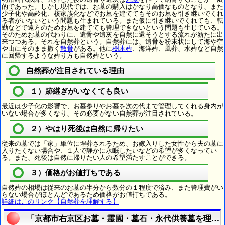
的であった。しかし現代では、お墓の購入はかなり高価なものとなり、また
少子化や高齢化、核家族化などでお墓を建ててもそのお墓を引き継いでくれ
る者がいないという問題も生まれている。また仮に引き継いでくれても、転
勤などで遠方のためお墓を建てても管理できないという問題も生じている。
そのためお墓の代わりに、遺骨や遺灰を自然に還そうとする流れが新たに出
来つつある。それを自然葬という。自然葬には、遺骨を粉末状にして海や空
や山にそのまま撒く
散骨
がある。他に
樹木葬
、海洋葬、風葬、水葬など自然
に回帰するような葬り方も自然葬という。
自然葬が注目されている理由
１）跡継ぎがいなくても良い
最近は少子化の影響で、お墓参りやお墓を次の代まで管理してくれる身内が
いない場合が多くなり、その必要がない自然葬が注目されている。
２）やはり死後は自然に帰りたい
従来の墓では「家」単位に埋葬されるため、お嫁入りした女性から夫の墓に
入りたくない場合や、１人で静かに永眠したいなどの希望が多くなってい
る。また、死後は自然に帰りたい人の希望満たすことができる。
３）価格がお値打ちである
自然葬の相場は従来のお墓の半分から数分の１程度で済み、また管理費がい
らない場合がほとんどであるため価格がお値打ちである。
詳細はこのリンク【自然葬を理解する】
「京都市右京区お墓・霊園・墓石・永代供養墓を理解