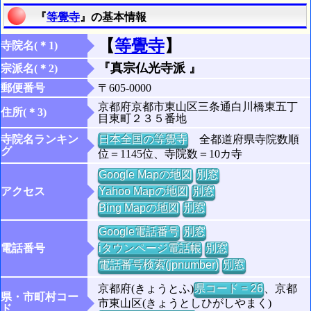
『
等覺寺
』の基本情報
【
等覺寺
】
寺院名(＊1)
『真宗仏光寺派 』
宗派名(＊2)
郵便番号
〒605-0000
京都府京都市東山区三条通白川橋東五丁
住所(＊3)
目東町２３５番地
寺院名ランキン
日本全国の等覺寺
全都道府県寺院数順
グ
位＝1145位、寺院数＝10カ寺
Google Mapの地図
別窓
アクセス
Yahoo Mapの地図
別窓
Bing Mapの地図
別窓
Google電話番号
別窓
電話番号
iタウンページ電話帳
別窓
電話番号検索(jpnumber)
別窓
京都府(きょうとふ)
県コード = 26
、京都
県・市町村コー
市東山区(きょうとしひがしやまく)
ド