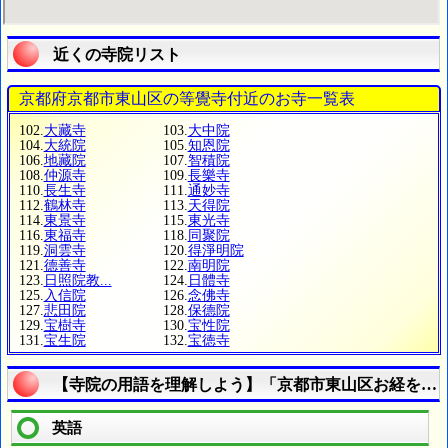
近くの寺院リスト
京都府京都市東山区の等覺寺付近のお寺一覧表
102.
大藏寺
103.
大中院
104.
大統院
105.
知恩院
106.
地藏院
107.
智積院
108.
仲源寺
109.
長樂寺
110.
長生寺
111.
通妙寺
112.
鶴林寺
113.
天得院
114.
東景寺
115.
東光寺
116.
東福寺
118.
同聚院
119.
洞雲寺
120.
得淨明院
121.
德善寺
122.
南明院
123.
日照院教...
124.
日體寺
125.
入信院
126.
念佛寺
127.
悲田院
128.
保德院
129.
宝樹寺
130.
宝性院
131.
宝生院
132.
宝徳寺
【寺院の用語を理解しよう】「京都市東山区お経を調
英語