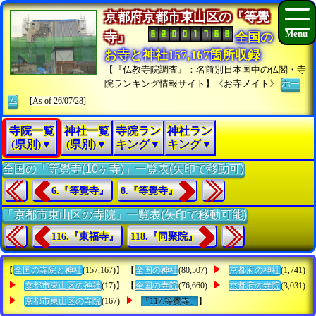
京都府京都市東山区の『等覺
寺』
全国の
お寺と神社157,167箇所収録
【『仏教寺院調査』：名前別日本国中の仏閣・寺
院ランキング情報サイト】《お寺メイト》
ホー
ム
[As of 26/07/28]
寺院一覧
神社一覧
寺院ラン
神社ラン
(県別)▼
(県別)▼
キング▼
キング▼
全国の「等覺寺(10ヶ寺)」一覧表(矢印で移動可)
6.『等覺寺』
8.『等覺寺』
「京都市東山区の寺院」一覧表(矢印で移動可能)
116.『東福寺』
118.『同聚院』
【
全国の寺院と神社
(157,167)】 【
全国の神社
(80,507)
京都府の神社
(1,741)
京都市東山区の神社
(17)】 【
全国の寺院
(76,660)
京都府の寺院
(3,031)
京都市東山区の寺院
(167)
「117.等覺寺」
】