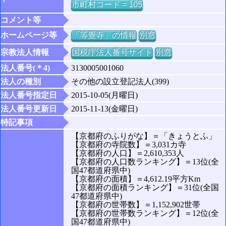
市町村コード = 105
コメント等
ホームページ等
「等覺寺」の情報
別窓
宗教法人情報
国税庁法人番号サイト
別窓
法人番号(＊4)
3130005001060
法人の種別
その他の設立登記法人(399)
法人番号指定日
2015-10-05(月曜日)
法人番号更新日
2015-11-13(金曜日)
特記事項
【京都府のふりがな】＝「きょうとふ」
【京都府の寺院数】＝3,031カ寺
【京都府の人口】＝2,610,353人
【京都府の人口数ランキング】＝13位(全
国47都道府県中)
【京都府の面積】＝4,612.19平方Km
【京都府の面積ランキング】＝31位(全国
47都道府県中)
【京都府の世帯数】＝1,152,902世帯
【京都府の世帯数ランキング】＝12位(全
国47都道府県中)