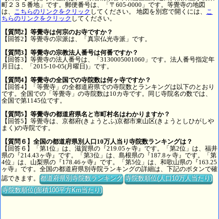
町２３５番地」です。郵便番号は、「〒605-0000」です。等覺寺の地図
は、
こちらのリンクをクリック
してください。 地図を別窓で開くには、
こ
ちらのリンクをクリック
してください。
【質問2】等覺寺は何宗のお寺ですか？
【回答2】等覺寺の宗派は、「真宗仏光寺派」です。
【質問3】等覺寺の宗教法人番号は何番ですか？
【回答3】等覺寺の法人番号は、「3130005001060」です。法人番号指定年
月日は、「2015-10-05(月曜日)」です。
【質問4】等覺寺の全国での寺院数は何ヶ寺ですか？
【回答4】「等覺寺」の全都道府県での寺院数とランキングは以下のとおり
です。全国での「等覺寺」の寺院数は10カ寺です。同じ寺院名の数では、
全国で第1145位です。
【質問5】等覺寺の都道府県名と市町村名はわかりますか？
【回答5】等覺寺は、京都府(きょうとふ)京都市東山区(きょうとしひがしや
まく)の寺院です。
【質問６】全国の都道府県別人口10万人当り寺院数ランキングは？
【回答６】「第1位」は、滋賀県の『219.05ヶ寺』です。「第2位」は、福井
県の『214.43ヶ寺』です。「第3位」は、島根県の『187.8ヶ寺』です。「第
4位」は、山梨県の『178.46ヶ寺』です。「第5位」は、和歌山県の『163.25
ヶ寺』です。全国の都道府県別寺院ランキングの詳細は、下記のボタンで確
認できます。
都道府県別寺院数ランキング
寺院数順位(人口10万人当たり)
寺院数順位(面積100平方Km当たり)