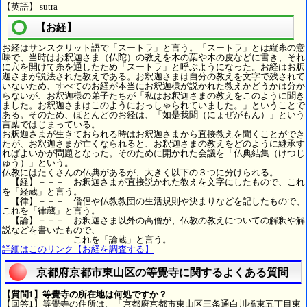
【英語】 sutra
【お経】
お経はサンスクリット語で「スートラ」と言う。「スートラ」とは縦糸の意
味で、当時はお釈迦さま（仏陀）の教えを木の葉や木の皮などに書き、それ
に穴を開けて糸を通したため「スートラ」と呼ぶようになった。お経はお釈
迦さまが説法された教えである。お釈迦さまは自分の教えを文字で残されて
いないため、すべてのお経が本当にお釈迦様が説かれた教えかどうかは分か
らないが、お釈迦様の弟子たちが「私はお釈迦さまの教えをこのように聞き
ました。お釈迦さまはこのようにおっしゃられていました。」ということで
ある。そのため、ほとんどのお経は、「如是我聞（にょぜがもん）」という
言葉ではじまっている。
お釈迦さまが生きておられる時はお釈迦さまから直接教えを聞くことができ
たが、お釈迦さまが亡くなられると、お釈迦さまの教えをどのように継承す
ればよいかが問題となった。そのために開かれた会議を「仏典結集（けつじ
ゅう）」という。
仏教にはたくさんの仏典があるが、大きく以下の３つに分けられる。
【経】－－－ お釈迦さまが直接説かれた教えを文字にしたもので、これ
を「経蔵」と言う。
【律】－－－ 僧侶や仏教教団の生活規則や決まりなどを記したもので、
これを「律蔵」と言う。
【論】－－－ お釈迦さま以外の高僧が、仏教の教えについての解釈や解
説などを書いたもので、
これを「論蔵」と言う。
詳細はこのリンク【お経を調査する】
京都府京都市東山区の等覺寺に関するよくある質問
【質問1】等覺寺の所在地は何処ですか？
【回答1】等覺寺の住所は、「京都府京都市東山区三条通白川橋東五丁目東