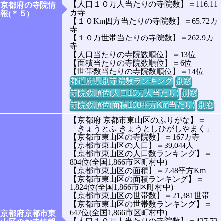
【人口１０万人当たりの寺院数】＝116.11
京都府の寺院情
カ寺
報(＊５)
【１０Km四方当たりの寺院数】＝65.72カ
寺
【１０万世帯当たりの寺院数】＝262.9カ
寺
【人口当たりの寺院数順位】＝13位
【面積当たりの寺院数順位】＝6位
【世帯数当たりの寺院数順位】＝14位
都道府県別寺院数ランキング
別窓
寺院数順位(人口10万人当たり)
別窓
寺院数順位(面積100平方Km当たり)
別窓
【京都府 京都市東山区のふりがな】＝
「きょうとふ きょうとしひがしやまく」
【京都市東山区の寺院数】＝167カ寺
【京都市東山区の人口】＝39,044人
【京都市東山区の人口数ランキング】＝
804位(全国1,866市区町村中)
【京都市東山区の面積】＝7.48平方Km
【京都市東山区の面積ランキング】＝
1,824位(全国1,866市区町村中)
【京都市東山区の世帯数】＝21,381世帯
【京都市東山区の世帯数ランキング】＝
647位(全国1,866市区町村中)
京都府京都市東
【人口１０万人当たりの寺院数】＝427.72