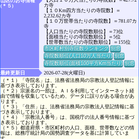
山区のお寺情報
カ寺
(＊５)
【１０Km四方当たりの寺院数】＝
2,232.62カ寺
【１０万世帯当たりの寺院数】＝781.07カ
寺
【人口当たりの寺院数順位】＝73位
【面積当たりの寺院数順位】＝5位
【世帯数当たりの寺院数順位】＝155位
市区町村別寺院数ランキング
別窓
寺院数順位(人口10万人当たり)
別窓
寺院数順位(面積100平方Km当たり)
別窓
最終更新日
2026-07-28(火曜日)
（＊１）「寺院名」は、法務省法務局の宗教法人登記情報に
基づき表示しております。
（＊２）宗派名の一部は、ＡＩを利用してインターネット経
由で情報を収集しているため、データに誤りがある場合があ
ります。
（＊３）「住所」は、法務省法務局の宗教法人登記情報に基
づき表示しております。
（＊４）「宗教法人番号」は、国税庁の法人番号情報に基づ
き表示しております。
（＊５）都道府県・市区町村の人口、面積、世帯数などの情
報は、総務庁統計局の国勢調査データを基に計算していま
す。