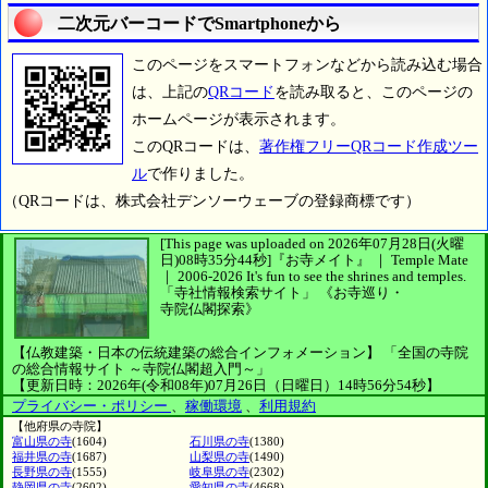
二次元バーコードでSmartphoneから
このページをスマートフォンなどから読み込む場合
は、上記の
QRコード
を読み取ると、このページの
ホームページが表示されます。
このQRコードは、
著作権フリーQRコード作成ツー
ル
で作りました。
（QRコードは、株式会社デンソーウェーブの登録商標です）
[This page was uploaded on 2026年07月28日(火曜
日)08時35分44秒]
『お寺メイト』 ｜ Temple Mate
｜
2006-2026
It's fun to see
the shrines and temples.
「寺社情報検索サイト」
《お寺巡り・
寺院仏閣探索》
【仏教建築・日本の伝統建築の総合インフォメーション】
「全国の寺院
の総合情報サイト ～寺院仏閣超入門～」
【更新日時：2026年(令和08年)07月26日（日曜日）14時56分54秒】
プライバシー・ポリシー
、
稼働環境
、
利用規約
【他府県の寺院】
富山県の寺
(1604)
石川県の寺
(1380)
福井県の寺
(1687)
山梨県の寺
(1490)
長野県の寺
(1555)
岐阜県の寺
(2302)
静岡県の寺
(2602)
愛知県の寺
(4668)