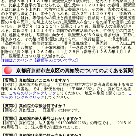
る。治承５年（１１８１年）親鸞聖人が９歳の時に、慈円の下で出家得度さ
れ、比叡山天台宗の僧となられる。建仁元年（１２０１年）の春頃、親鸞聖
人は比叡山を下山され、六角堂に百日参籠される。その後、吉水の法然上人
の下で信心決定され、弟子となられる。建永２年（１２０７年）、後鳥羽上
皇の怒りに触れ、専修念仏の禁止と西意善綽房・性願房・住蓮房・安楽房遵
西の４名を死罪、法然上人ならびに親鸞聖人を含む７名の弟子が流罪に処せ
られる。 建暦元年（１２１１年）流罪より５年後、親鸞聖人の流罪が許さ
れる。建保２年（１２１４年）東国での布教活動のため、性信などの門弟と
共に越後を出発し、常陸国に向かう。親鸞聖人が６０歳を過ぎた頃、京都に
帰京される。その後は著作活動に励まられ、「教行信証」、「浄土和讃」、
「高僧和讃」、「唯信鈔文意」、「尊号真像銘文」「愚禿鈔」、「入出二門
偈」「四十八誓願」、「正像末和讃」「一念多念文意」などを著作される。
旧暦の弘長２年（１２６２年）１１月２８日（新暦の１２６３年１月１６
日）親鸞聖人は９０歳で入滅される。
詳細はこのリンク【親鸞聖人について学ぶ】
京都府京都市左京区の真如院についてのよくある質問
【質問1】真如院はどこにありますか？
【回答1】真如院の所在地は、「京都府京都市左京区新高倉通孫橋上る法皇
寺町４４８番地」です。郵便番号は、「〒606-8362」です。真如院の地図
は、
こちらのリンクをクリック
してください。 地図を別窓で開くには、
こ
ちらのリンクをクリック
してください。
【質問2】真如院の宗派は何ですか？
【回答2】真如院は、「日蓮宗」のお寺です。
【質問3】真如院の法人番号はわかりますか？
【回答3】真如院は、法人番号「9130005002268」の寺院です。「2015-10-
05(月曜日)」に、法人番号が指定されました。
【質問4】真如院は全国に何ヶ寺ありますか？