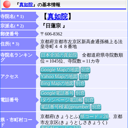
『
真如院
』の基本情報
【
真如院
】
寺院名(＊1)
『日蓮宗 』
宗派名(＊2)
郵便番号
〒606-8362
京都府京都市左京区新高倉通孫橋上る法
住所(＊3)
皇寺町４４８番地
寺院名ランキン
日本全国の真如院
全都道府県寺院数順
グ
位＝1045位、寺院数＝11カ寺
Google Mapの地図
別窓
アクセス
Yahoo Mapの地図
別窓
Bing Mapの地図
別窓
Google電話番号
別窓
電話番号
iタウンページ電話帳
別窓
電話番号検索(jpnumber)
別窓
京都府(きょうとふ)
県コード = 26
、京都
県・市町村コー
市左京区(きょうとしさきょうく)
ド