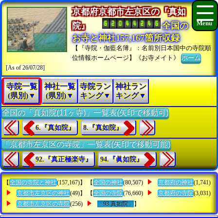
京都府京都市左京区の『真如
院』
全国の
お寺と神社157,167箇所収録
【『寺院・伽藍名簿』：名前別日本国中の寺院順
位情報ホームページ】《お寺メイト》
ホーム
[As of 26/07/28]
寺院一覧
神社一覧
寺院ラン
神社ラン
(県別)▼
(県別)▼
キング▼
キング▼
全国の「真如院(11ヶ寺)」一覧表(矢印で移動可)
6.『真如院』
8.『真如院』
「京都市左京区の寺院」一覧表(矢印で移動可能)
92.『真正極楽寺』
94.『眞如院』
【
全国の寺院と神社
(157,167)】 【
全国の神社
(80,507)
京都府の神社
(1,741)
京都市左京区の神社
(49)】 【
全国の寺院
(76,660)
京都府の寺院
(3,031)
京都市左京区の寺院
(256)
「93.真如院」
】