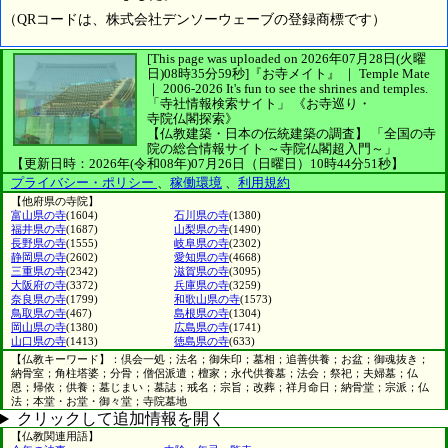
（QRコードは、株式会社デンソーウェーブの登録商標です）
[This page was uploaded on 2026年07月28日(火曜
日)08時35分59秒]
『お寺メイト』 ｜ Temple Mate
｜
2006-2026
It's fun to see
the shrines and temples.
「寺社情報検索サイト」
《お寺巡り・
寺院仏閣探索》
【仏教建築・日本の伝統建築の調査】
「全国の寺
院の総合情報サイト ～寺院仏閣超入門～」
【更新日時：2026年(令和08年)07月26日（日曜日）10時44分51秒】
プライバシー・ポリシー
、
稼働環境
、
利用規約
【他府県の寺院】
富山県の寺
(1604)
石川県の寺
(1380)
福井県の寺
(1687)
山梨県の寺
(1490)
長野県の寺
(1555)
岐阜県の寺
(2302)
静岡県の寺
(2602)
愛知県の寺
(4668)
三重県の寺
(2342)
滋賀県の寺
(3095)
大阪府の寺
(3372)
兵庫県の寺
(3259)
奈良県の寺
(1799)
和歌山県の寺
(1573)
鳥取県の寺
(467)
島根県の寺
(1304)
岡山県の寺
(1380)
広島県の寺
(1741)
山口県の寺
(1413)
徳島県の寺
(633)
【仏教キーワード】：倶会一処；法名；御朱印；墓相；追善供養；お盆；御魂抜き；
納骨室；角柱塔婆；分骨；僧侶派遣；檀家；永代供養墓；法会；祭祀；夫婦墓；仏
恩；帰依；供養；墓じまい；墓誌；戒名；宗旨；改葬；祥月命日；納骨堂；宗派；仏
法；本堂・お堂・御々堂；寺院墓地
クリックして追加情報を開く
【仏教関連用語】