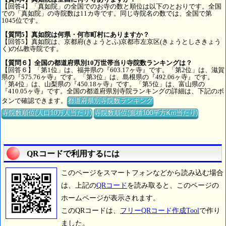
【回答4】「真如院」の全国でのお寺の数と順位は以下のとおりです。全国
での「真如院」の寺院数は11カ寺です。同じ寺院名の数では、全国で第
1045位です。
【質問5】真如院は何県・何市町村にありますか？
【回答5】真如院は、京都府(きょうとふ)京都市左京区(きょうとしさきょう
く)の仏教寺院です。
【質問６】全国の都道府県別10万世帯当り寺院数ランキングは？
【回答６】「第1位」は、福井県の『603.17ヶ寺』です。「第2位」は、滋賀
県の『575.76ヶ寺』です。「第3位」は、島根県の『492.06ヶ寺』です。
「第4位」は、山梨県の『450.18ヶ寺』です。「第5位」は、富山県の
『410.05ヶ寺』です。全国の都道府県別寺院ランキングの詳細は、下記のボ
タンで確認できます。
都道府県別寺院数ランキング
寺院数順位(人口10万人当たり)
寺院数順位(面積100平方Km当たり)
QRコードで利用するには
このページをスマートフォンなどから読み込む場合
は、上記の
QRコード
を読み取ると、このページの
ホームページが表示されます。
このQRコードは、
フリーQRコード作成Tool
で作り
ました。