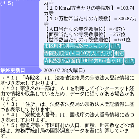
カ寺
(＊５)
【１０Km四方当たりの寺院数】＝103.74
カ寺
【１０万世帯当たりの寺院数】＝306.87カ
寺
【人口当たりの寺院数順位】＝467位
【面積当たりの寺院数順位】＝257位
【世帯数当たりの寺院数順位】＝651位
市区町村別寺院数ランキング
別窓
寺院数順位(人口10万人当たり)
別窓
寺院数順位(面積100平方Km当たり)
別窓
最終更新日
2026-07-28(火曜日)
（＊１）「寺院名」は、法務省法務局の宗教法人登記情報に
基づき表示しております。
（＊２）宗派名の一部は、ＡＩを利用してインターネット経
由で情報を収集しているため、データに誤りがある場合があ
ります。
（＊３）「住所」は、法務省法務局の宗教法人登記情報に基
づき表示しております。
（＊４）「宗教法人番号」は、国税庁の法人番号情報に基づ
き表示しております。
（＊５）都道府県・市区町村の人口、面積、世帯数などの情
報は、総務庁統計局の国勢調査データを基に計算していま
す。