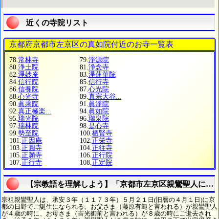
近くの寺院リスト
京都府京都市左京区の真如院付近のお寺一覧表
78.
常林寺
79.
淨源院
80.
浄土院
81.
浄念寺
82.
淨妙庵
83.
淨蓮華院
84.
信行院
85.
信行寺
86.
信養院
87.
心光院
88.
心光寺
89.
真宗大谷...
90.
眞乘院
91.
眞淨院
92.
真正極楽...
94.
眞如院
95.
瑞光院
96.
瑞泉院
97.
瑞林院
98.
是心寺
99.
勢至院
100.
栖賢寺
101.
正因庵
102.
正栄寺
103.
正圓寺
104.
正往寺
105.
正願寺
106.
正行院
107.
正行寺
108.
正定院
【宗教語を理解しよう】「京都市左京区親鸞聖人につ
宗祖親鸞聖人は、承安３年（１１７３年）５月２１日(旧暦の４月１日)に京
都の日野でご誕生になられる。お父さま（藤原有範と言われる）が親鸞聖人
が４歳の時に、お母さま（吉光御前と言われる）が８歳の時にご逝去され