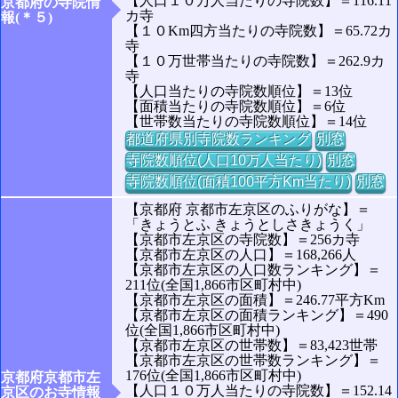
【人口１０万人当たりの寺院数】＝116.11
京都府の寺院情
カ寺
報(＊５)
【１０Km四方当たりの寺院数】＝65.72カ
寺
【１０万世帯当たりの寺院数】＝262.9カ
寺
【人口当たりの寺院数順位】＝13位
【面積当たりの寺院数順位】＝6位
【世帯数当たりの寺院数順位】＝14位
都道府県別寺院数ランキング
別窓
寺院数順位(人口10万人当たり)
別窓
寺院数順位(面積100平方Km当たり)
別窓
【京都府 京都市左京区のふりがな】＝
「きょうとふ きょうとしさきょうく」
【京都市左京区の寺院数】＝256カ寺
【京都市左京区の人口】＝168,266人
【京都市左京区の人口数ランキング】＝
211位(全国1,866市区町村中)
【京都市左京区の面積】＝246.77平方Km
【京都市左京区の面積ランキング】＝490
位(全国1,866市区町村中)
【京都市左京区の世帯数】＝83,423世帯
【京都市左京区の世帯数ランキング】＝
176位(全国1,866市区町村中)
京都府京都市左
【人口１０万人当たりの寺院数】＝152.14
京区のお寺情報