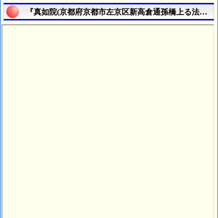
『真如院(京都府京都市左京区新高倉通孫橋上る法皇寺