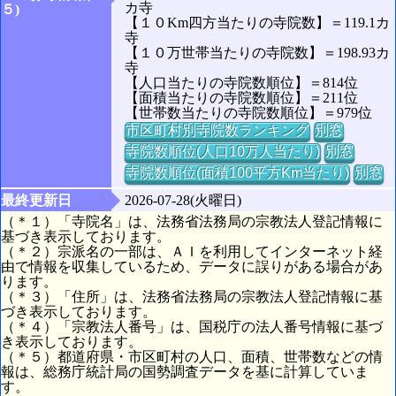
カ寺
５)
【１０Km四方当たりの寺院数】＝119.1カ
寺
【１０万世帯当たりの寺院数】＝198.93カ
寺
【人口当たりの寺院数順位】＝814位
【面積当たりの寺院数順位】＝211位
【世帯数当たりの寺院数順位】＝979位
市区町村別寺院数ランキング
別窓
寺院数順位(人口10万人当たり)
別窓
寺院数順位(面積100平方Km当たり)
別窓
最終更新日
2026-07-28(火曜日)
（＊１）「寺院名」は、法務省法務局の宗教法人登記情報に
基づき表示しております。
（＊２）宗派名の一部は、ＡＩを利用してインターネット経
由で情報を収集しているため、データに誤りがある場合があ
ります。
（＊３）「住所」は、法務省法務局の宗教法人登記情報に基
づき表示しております。
（＊４）「宗教法人番号」は、国税庁の法人番号情報に基づ
き表示しております。
（＊５）都道府県・市区町村の人口、面積、世帯数などの情
報は、総務庁統計局の国勢調査データを基に計算していま
す。