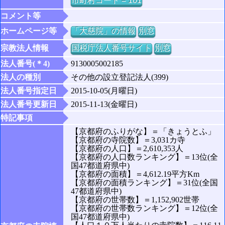
市町村コード = 101
コメント等
ホームページ等
「大慈院」の情報
別窓
宗教法人情報
国税庁法人番号サイト
別窓
法人番号(＊4)
9130005002185
法人の種別
その他の設立登記法人(399)
法人番号指定日
2015-10-05(月曜日)
法人番号更新日
2015-11-13(金曜日)
特記事項
【京都府のふりがな】＝「きょうとふ」
【京都府の寺院数】＝3,031カ寺
【京都府の人口】＝2,610,353人
【京都府の人口数ランキング】＝13位(全
国47都道府県中)
【京都府の面積】＝4,612.19平方Km
【京都府の面積ランキング】＝31位(全国
47都道府県中)
【京都府の世帯数】＝1,152,902世帯
【京都府の世帯数ランキング】＝12位(全
国47都道府県中)