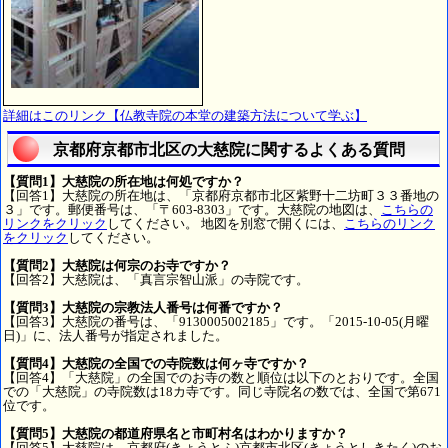
詳細はこのリンク【仏教寺院の本堂の建築方法について学ぶ】
京都府京都市北区の大慈院に関するよくある質問
【質問1】大慈院の所在地は何処ですか？
【回答1】大慈院の所在地は、「京都府京都市北区紫野十二坊町３３番地の
３」です。郵便番号は、「〒603-8303」です。大慈院の地図は、
こちらの
リンクをクリック
してください。 地図を別窓で開くには、
こちらのリンク
をクリック
してください。
【質問2】大慈院は何宗のお寺ですか？
【回答2】大慈院は、「真言宗智山派」の寺院です。
【質問3】大慈院の宗教法人番号は何番ですか？
【回答3】大慈院の番号は、「9130005002185」です。「2015-10-05(月曜
日)」に、法人番号が指定されました。
【質問4】大慈院の全国での寺院数は何ヶ寺ですか？
【回答4】「大慈院」の全国でのお寺の数と順位は以下のとおりです。全国
での「大慈院」の寺院数は18カ寺です。同じ寺院名の数では、全国で第671
位です。
【質問5】大慈院の都道府県名と市町村名はわかりますか？
【回答5】大慈院は、京都府(きょうとふ)京都市北区(きょうとしきたく)のお