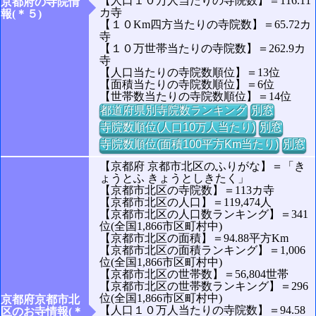
【人口１０万人当たりの寺院数】＝116.11
京都府の寺院情
カ寺
報(＊５)
【１０Km四方当たりの寺院数】＝65.72カ
寺
【１０万世帯当たりの寺院数】＝262.9カ
寺
【人口当たりの寺院数順位】＝13位
【面積当たりの寺院数順位】＝6位
【世帯数当たりの寺院数順位】＝14位
都道府県別寺院数ランキング
別窓
寺院数順位(人口10万人当たり)
別窓
寺院数順位(面積100平方Km当たり)
別窓
【京都府 京都市北区のふりがな】＝「き
ょうとふ きょうとしきたく」
【京都市北区の寺院数】＝113カ寺
【京都市北区の人口】＝119,474人
【京都市北区の人口数ランキング】＝341
位(全国1,866市区町村中)
【京都市北区の面積】＝94.88平方Km
【京都市北区の面積ランキング】＝1,006
位(全国1,866市区町村中)
【京都市北区の世帯数】＝56,804世帯
【京都市北区の世帯数ランキング】＝296
位(全国1,866市区町村中)
京都府京都市北
【人口１０万人当たりの寺院数】＝94.58
区のお寺情報(＊