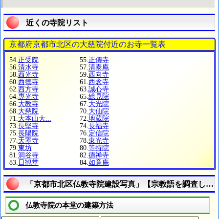
近くの寺院リスト
京都府京都市北区の大慈院付近のお寺一覧表
54.
正受院
55.
正傳寺
56.
清水寺
57.
清泰庵
58.
西光寺
59.
西向寺
60.
西徳寺
61.
西念寺
62.
西方寺
63.
誠心寺
64.
專光寺
65.
総見院
66.
大教寺
67.
大光院
68.
大慈院
70.
大仙院
71.
大本山大...
72.
地蔵院
73.
長堅寺
74.
長福寺
75.
長陽院
76.
定信院
77.
天寧寺
78.
東光寺
79.
東坊
80.
等持院
81.
洞谷寺
82.
德禅寺
83.
日観堂
84.
如意庵
「京都市北区仏教寺院建設写真」【宗教語を調査しよ
仏教寺院の本堂の建築方法