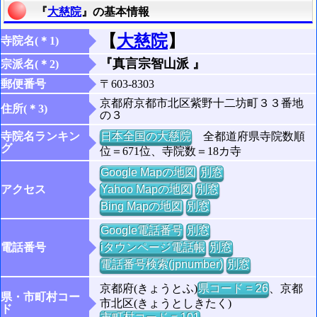
『
大慈院
』の基本情報
【
大慈院
】
寺院名(＊1)
『真言宗智山派 』
宗派名(＊2)
郵便番号
〒603-8303
京都府京都市北区紫野十二坊町３３番地
住所(＊3)
の３
寺院名ランキン
日本全国の大慈院
全都道府県寺院数順
グ
位＝671位、寺院数＝18カ寺
Google Mapの地図
別窓
アクセス
Yahoo Mapの地図
別窓
Bing Mapの地図
別窓
Google電話番号
別窓
電話番号
iタウンページ電話帳
別窓
電話番号検索(jpnumber)
別窓
京都府(きょうとふ)
県コード = 26
、京都
県・市町村コー
市北区(きょうとしきたく)
ド