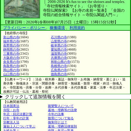
｜
2006-2026
It's fun to see
the shrines and temples.
「寺社情報検索サイト」
《お寺巡り・
寺院仏閣探索》
【お寺の名前一覧表】
「全国の
寺院の総合情報サイト ～寺院仏閣超入門～」
【更新日時：2026年(令和08年)07月25日（土曜日）15時15分52秒】
プライバシー・ポリシー
、
稼働環境
、
利用規約
【他府県の寺院】
富山県の寺
(1604)
石川県の寺
(1380)
福井県の寺
(1687)
山梨県の寺
(1490)
長野県の寺
(1555)
岐阜県の寺
(2302)
静岡県の寺
(2602)
愛知県の寺
(4668)
三重県の寺
(2342)
滋賀県の寺
(3095)
大阪府の寺
(3372)
兵庫県の寺
(3259)
奈良県の寺
(1799)
和歌山県の寺
(1573)
鳥取県の寺
(467)
島根県の寺
(1304)
岡山県の寺
(1380)
広島県の寺
(1741)
山口県の寺
(1413)
徳島県の寺
(633)
【仏教キーワード】：法会・樹木葬・墓誌・御朱印・お布施・納骨室・墓じまい・追
善供養・御魂抜き・宗派・閉眼供養・納骨堂・無縁墓・散骨・檀家・終活・御魂入
れ・寺院墓地・供養・分骨・改葬・永代供養・永代供養墓・家墓・法事・年忌法要・
改葬許可証・仏法・墓相・祭祀
クリックして追加情報を開く
【仏教関連用語】
日本国憲法
親鸞聖人について
寺院・お寺
墓地・埋葬等の法律
年忌・回忌法要計算
今年の法事
行年・享年の計算
散骨について知る
宗教法人法
御朱印とは？
蓮如上人について学ぶ
墓地・埋葬法律規則
お経を学ぶ
中陰・年忌一覧表