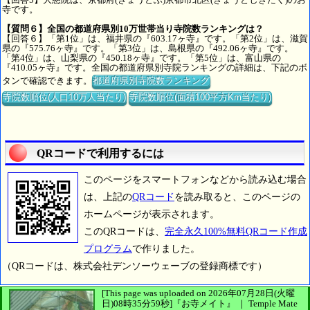
寺です。
【質問６】全国の都道府県別10万世帯当り寺院数ランキングは？
【回答６】「第1位」は、福井県の『603.17ヶ寺』です。「第2位」は、滋賀
県の『575.76ヶ寺』です。「第3位」は、島根県の『492.06ヶ寺』です。
「第4位」は、山梨県の『450.18ヶ寺』です。「第5位」は、富山県の
『410.05ヶ寺』です。全国の都道府県別寺院ランキングの詳細は、下記のボ
タンで確認できます。
都道府県別寺院数ランキング
寺院数順位(人口10万人当たり)
寺院数順位(面積100平方Km当たり)
QRコードで利用するには
このページをスマートフォンなどから読み込む場合
は、上記の
QRコード
を読み取ると、このページの
ホームページが表示されます。
このQRコードは、
完全永久100%無料QRコード作成
プログラム
で作りました。
（QRコードは、株式会社デンソーウェーブの登録商標です）
[This page was uploaded on 2026年07月28日(火曜
日)08時35分59秒]
『お寺メイト』 ｜ Temple Mate