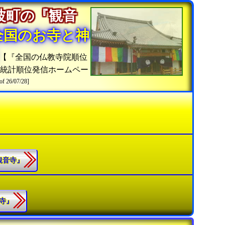
波町の『観音
全国のお寺と神
【『全国の仏教寺院順位
院統計順位発信ホームペー
of 26/07/28]
『観音寺』
福寺』