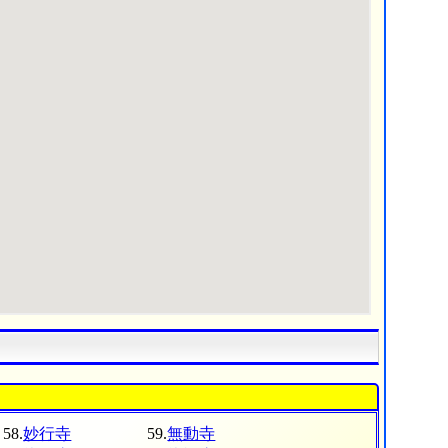
58.
妙行寺
59.
無動寺