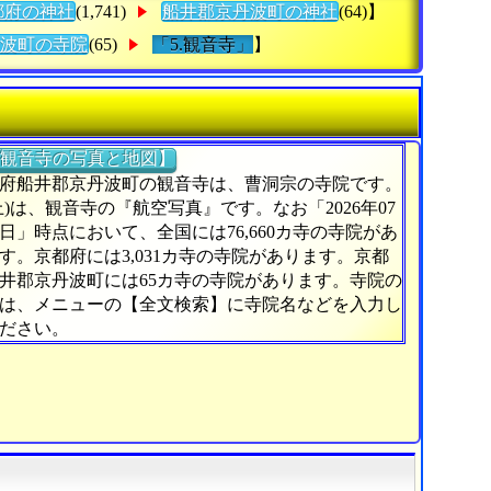
都府の神社
(1,741)
船井郡京丹波町の神社
(64)】
波町の寺院
(65)
「5.観音寺」
】
観音寺の写真と地図】
府船井郡京丹波町の観音寺は、曹洞宗の寺院です。
上)は、観音寺の『航空写真』です。なお「2026年07
1日」時点において、全国には76,660カ寺の寺院があ
す。京都府には3,031カ寺の寺院があります。京都
井郡京丹波町には65カ寺の寺院があります。寺院の
は、メニューの【全文検索】に寺院名などを入力し
ださい。