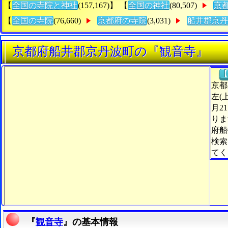
【
全国の寺院と神社
(157,167)】 【
全国の神社
(80,507)
京
【
全国の寺院
(76,660)
京都府の寺院
(3,031)
船井郡京丹
京都府船井郡京丹波町の『観音寺』
【
京都
左(
月2
りま
府船
検索
てく
『
観音寺
』の基本情報