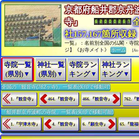
京都府船井郡京丹
寺』
社157,167箇所収録
一覧』：名前別全国の仏閣・寺
ジ】《お寺メイト》
ホーム
[As 
寺院一覧
神社一覧
寺院ラン
神社ラン
(県別)▼
(県別)▼
キング▼
キング▼
全国の「観音寺(762ヶ寺)」一覧表(矢印で移動可)
1.『観音寺』
464.『観音寺』
466.『観音寺』
762.
「船井郡京丹波町の寺院」一覧表(矢印で移動可能)
1.『宇津木寺』
4.『観音寺』
6.『願生寺』
65.『龍