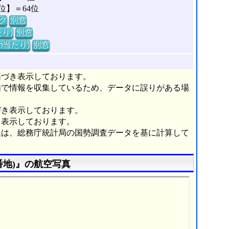
位】＝64位
グ
別窓
り)
別窓
m当たり)
別窓
基づき表示しております。
由で情報を収集しているため、データに誤りがある場
づき表示しております。
き表示しております。
報は、総務庁統計局の国勢調査データを基に計算して
番地)』の航空写真