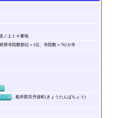
道ノ上１４番地
県寺院数順位＝1位、寺院数＝762カ寺
窓
= 26
、船井郡京丹波町(きょうたんばちょう)