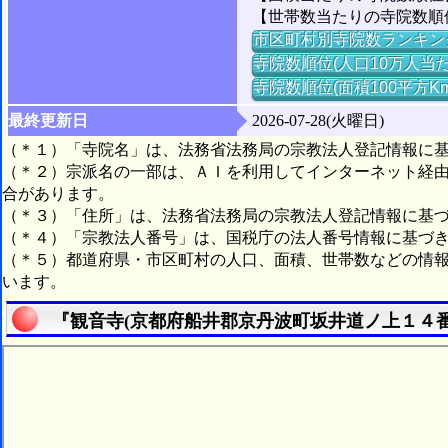
【世帯数当たりの寺院数順
市区町村別寺院数ランキン
寺院数順位(人口10万人当た
寺院数順位(面積100平方K
最終更新日
2026-07-28(火曜日)
（＊１）「寺院名」は、法務省法務局の宗教法人登記情報に
（＊２）宗派名の一部は、ＡＩを利用してインターネット経
合があります。
（＊３）「住所」は、法務省法務局の宗教法人登記情報に基
（＊４）「宗教法人番号」は、国税庁の法人番号情報に基づ
（＊５）都道府県・市区町村の人口、面積、世帯数などの情
います。
『観音寺(京都府船井郡京丹波町坂井道ノ上１４