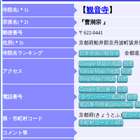
【
観音寺
】
寺院名(＊1)
『曹洞宗 』
宗派名(＊2)
郵便番号
〒622-0441
住所(＊3)
京都府船井郡京丹波町坂井
寺院名ランキング
日本全国の観音寺
全都道府
Google Mapの地図
別窓
アクセス
Yahoo Mapの地図
別窓
Bing Mapの地図
別窓
Google電話番号
別窓
電話番号
iタウンページ電話帳
別窓
電話番号検索(jpnumber)
別
京都府(きょうとふ)
県コード 
県・市町村コード
市町村コード = 407
コメント等