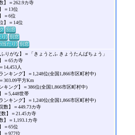
＝262.9カ寺
＝13位
】＝6位
位】＝14位
グ
別窓
り)
別窓
m当たり)
別窓
のふりがな】＝「きょうとふ きょうたんばちょう」
】＝65カ寺
4,453人
キング】＝1,248位(全国1,866市区町村中)
03.09平方Km
ング】＝386位(全国1,866市区町村中)
5,448世帯
キング】＝1,240位(全国1,866市区町村中)
】＝449.73カ寺
】＝21.45カ寺
＝1,193.1カ寺
＝65位
＝977位