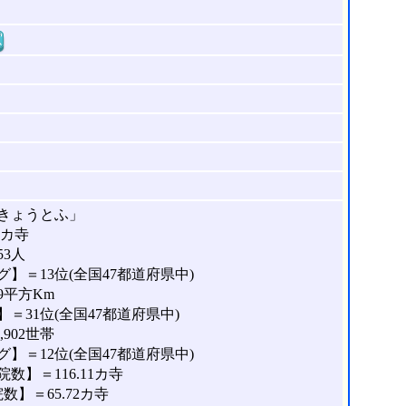
窓
きょうとふ」
1カ寺
53人
】＝13位(全国47都道府県中)
9平方Km
＝31位(全国47都道府県中)
902世帯
】＝12位(全国47都道府県中)
】＝116.11カ寺
】＝65.72カ寺