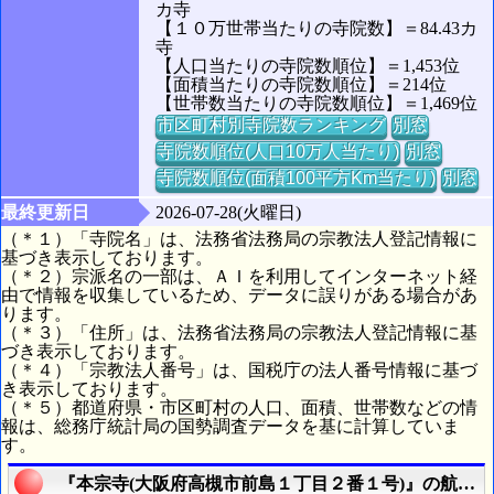
カ寺
【１０万世帯当たりの寺院数】＝84.43カ
寺
【人口当たりの寺院数順位】＝1,453位
【面積当たりの寺院数順位】＝214位
【世帯数当たりの寺院数順位】＝1,469位
市区町村別寺院数ランキング
別窓
寺院数順位(人口10万人当たり)
別窓
寺院数順位(面積100平方Km当たり)
別窓
最終更新日
2026-07-28(火曜日)
（＊１）「寺院名」は、法務省法務局の宗教法人登記情報に
基づき表示しております。
（＊２）宗派名の一部は、ＡＩを利用してインターネット経
由で情報を収集しているため、データに誤りがある場合があ
ります。
（＊３）「住所」は、法務省法務局の宗教法人登記情報に基
づき表示しております。
（＊４）「宗教法人番号」は、国税庁の法人番号情報に基づ
き表示しております。
（＊５）都道府県・市区町村の人口、面積、世帯数などの情
報は、総務庁統計局の国勢調査データを基に計算していま
す。
『本宗寺(大阪府高槻市前島１丁目２番１号)』の航空写