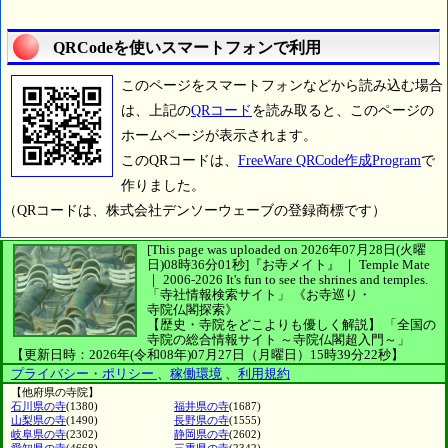
QRCodeを使いスマートフォンで利用
このページをスマートフォンなどから読み込む場合
は、上記の
QRコード
を読み取ると、このページの
ホームページが表示されます。
このQRコードは、
FreeWare QRCode作成Program
で
作りました。
（QRコードは、株式会社デンソーウェーブの登録商標です）
[This page was uploaded on 2026年07月28日(火曜
日)08時36分01秒]
『お寺メイト』 ｜ Temple Mate
｜
2006-2026
It's fun to see
the shrines and temples.
「寺社情報検索サイト」
《お寺巡り・
寺院仏閣探索》
【歴史・寺院をどこよりも優しく解説】
「全国の
寺院の総合情報サイト ～寺院仏閣超入門～」
【更新日時：2026年(令和08年)07月27日（月曜日）15時39分22秒】
プライバシー・ポリシー
、
稼働環境
、
利用規約
【他府県の寺院】
石川県の寺
(1380)
福井県の寺
(1687)
山梨県の寺
(1490)
長野県の寺
(1555)
岐阜県の寺
(2302)
静岡県の寺
(2602)