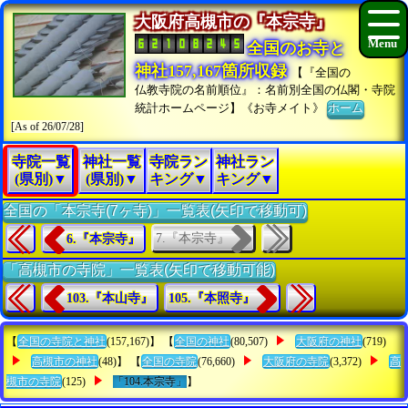
大阪府高槻市の『本宗寺』
全国のお寺と
神社157,167箇所収録
【『全国の
仏教寺院の名前順位』：名前別全国の仏閣・寺院
統計ホームページ】《お寺メイト》
ホーム
[As of 26/07/28]
寺院一覧
神社一覧
寺院ラン
神社ラン
(県別)▼
(県別)▼
キング▼
キング▼
全国の「本宗寺(7ヶ寺)」一覧表(矢印で移動可)
7.『本宗寺』
6.『本宗寺』
「高槻市の寺院」一覧表(矢印で移動可能)
103.『本山寺』
105.『本照寺』
【
全国の寺院と神社
(157,167)】 【
全国の神社
(80,507)
大阪府の神社
(719)
高槻市の神社
(48)】 【
全国の寺院
(76,660)
大阪府の寺院
(3,372)
高
槻市の寺院
(125)
「104.本宗寺」
】