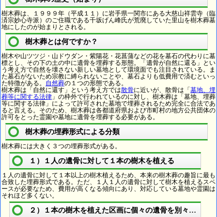
樹木葬は、１９９９年（平成１１）に岩手県一関市にある大慈山祥雲寺（臨
済宗妙心寺派）のご住職である千坂げん峰氏が荒廃していた里山を樹木葬墓
地にしたのが始まりとされる。
樹木葬とは何ですか？
樹木や山ツツジ・山ドウダン・紫陽花・花菖蒲などの花を墓石の代わりに墓
標とし、その下の土の中に遺骨を埋葬する形態。「遺骨が自然に還る」とい
う考え方で自然を壊さない新しい墓地として環境面でも注目されている。ま
た墓石がないため宗教に縛られないことや、墓石よりも低費用で済むといっ
た特徴がある。
自然葬
の１つの形態である。
樹木葬は「自然に還す」という考え方では
散骨
に近いが、散骨は「
墓地、埋
葬等に関する法律
」の枠外で行われているのに対し、樹木葬は「墓地、埋葬
等に関する法律」によって許可された墓地で埋葬されるため完全に合法であ
ると言える。そのため、樹木葬は各都道府県および市町村の地方公共団体の
許可をとった霊園や墓地に遺骨を埋葬する必要がある。
樹木葬の埋葬形式による分類
樹木葬には大きく３つの埋葬形式がある。
１）１人の遺骨に対して１本の樹木を植える
１人の遺骨に対して１本以上の樹木植えるため、本来の樹木葬の趣旨に最も
合致した埋葬形式である。ただ、１人１人の遺骨に対して樹木を植えるスペ
ースが必要なため、費用が高くなる傾向にあり、対応している墓地や霊園は
それほど多くない。
２）１本の樹木を植えた区画に個々の遺骨を別々に埋葬