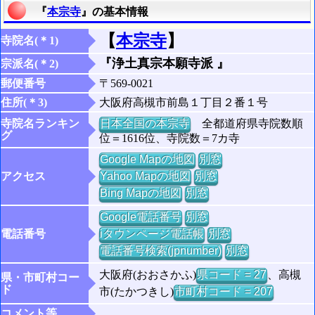
『
本宗寺
』の基本情報
【
本宗寺
】
寺院名(＊1)
『浄土真宗本願寺派 』
宗派名(＊2)
郵便番号
〒569-0021
住所(＊3)
大阪府高槻市前島１丁目２番１号
寺院名ランキン
日本全国の本宗寺
全都道府県寺院数順
グ
位＝1616位、寺院数＝7カ寺
Google Mapの地図
別窓
アクセス
Yahoo Mapの地図
別窓
Bing Mapの地図
別窓
Google電話番号
別窓
電話番号
iタウンページ電話帳
別窓
電話番号検索(jpnumber)
別窓
大阪府(おおさかふ)
県コード = 27
、高槻
県・市町村コー
ド
市(たかつきし)
市町村コード = 207
コメント等