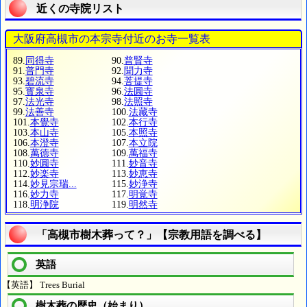
近くの寺院リスト
大阪府高槻市の本宗寺付近のお寺一覧表
89.
同得寺
90.
普賢寺
91.
普門寺
92.
聞力寺
93.
碧流寺
94.
菩提寺
95.
寳泉寺
96.
法圓寺
97.
法光寺
98.
法照寺
99.
法善寺
100.
法藏寺
101.
本覺寺
102.
本行寺
103.
本山寺
105.
本照寺
106.
本澄寺
107.
本立院
108.
萬徳寺
109.
萬福寺
110.
妙圓寺
111.
妙音寺
112.
妙楽寺
113.
妙恵寺
114.
妙見宗瑞...
115.
妙浄寺
116.
妙力寺
117.
明覚寺
118.
明浄院
119.
明然寺
「高槻市樹木葬って？」【宗教用語を調べる】
英語
【英語】 Trees Burial
樹木葬の歴史（始まり）