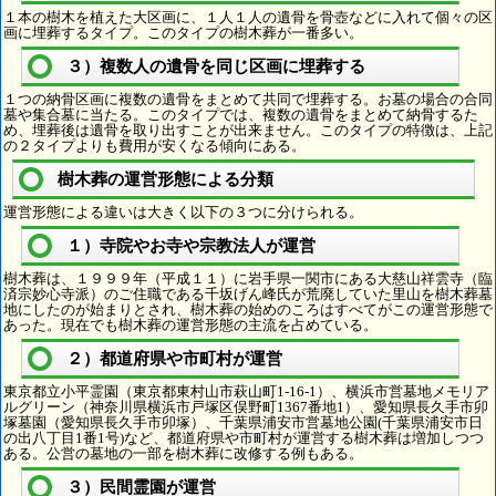
１本の樹木を植えた大区画に、１人１人の遺骨を骨壺などに入れて個々の区
画に埋葬するタイプ。このタイプの樹木葬が一番多い。
３）複数人の遺骨を同じ区画に埋葬する
１つの納骨区画に複数の遺骨をまとめて共同で埋葬する。お墓の場合の合同
墓や集合墓に当たる。このタイプでは、複数の遺骨をまとめて納骨するた
め、埋葬後は遺骨を取り出すことが出来ません。このタイプの特徴は、上記
の２タイプよりも費用が安くなる傾向にある。
樹木葬の運営形態による分類
運営形態による違いは大きく以下の３つに分けられる。
１）寺院やお寺や宗教法人が運営
樹木葬は、１９９９年（平成１１）に岩手県一関市にある大慈山祥雲寺（臨
済宗妙心寺派）のご住職である千坂げん峰氏が荒廃していた里山を樹木葬墓
地にしたのが始まりとされ、樹木葬の始めのころはすべてがこの運営形態で
あった。現在でも樹木葬の運営形態の主流を占めている。
２）都道府県や市町村が運営
東京都立小平霊園（東京都東村山市萩山町1-16-1）、横浜市営墓地メモリア
ルグリーン（神奈川県横浜市戸塚区俣野町1367番地1）、愛知県長久手市卯
塚墓園（愛知県長久手市卯塚）、千葉県浦安市営墓地公園(千葉県浦安市日
の出八丁目1番1号)など、都道府県や市町村が運営する樹木葬は増加しつつ
ある。公営の墓地の一部を樹木葬に改修する例もある。
３）民間霊園が運営