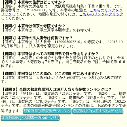
【質問1】本宗寺の住所はどこですか？
【回答1】本宗寺の所在地は、「大阪府高槻市前島１丁目２番１号」です。
郵便番号は、「〒569-0021」です。本宗寺の地図は、
こちらのリンクをク
リック
してください。 地図を別窓で開くには、
こちらのリンクをクリック
してください。
【質問2】本宗寺は何宗の寺院ですか？
【回答2】本宗寺は、「浄土真宗本願寺派」のお寺です。
【質問3】本宗寺の法人番号は何番ですか？
【回答3】本宗寺は、法人番号「1120905002210」の寺院です。「2015-10-
05(月曜日)」に、法人番号が指定されました。
【質問4】本宗寺はすべての都道府県で何ヶ寺ありますか？
【回答4】「本宗寺」の全国でのお寺の数と順位は以下のとおりです。全国
での「本宗寺」の寺院数は7カ寺です。同じ寺院名の数では、全国で第1616
位です。
【質問5】本宗寺はどこの県の、どこの市町村にありますか？
【回答5】本宗寺は、大阪府(おおさかふ)高槻市(たかつきし)の仏教寺院で
す。
【質問６】全国の都道府県別人口10万人当り寺院数ランキングは？
【回答６】「第1位」は、滋賀県の『219.05ヶ寺』です。「第2位」は、福井
県の『214.43ヶ寺』です。「第3位」は、島根県の『187.8ヶ寺』です。「第
4位」は、山梨県の『178.46ヶ寺』です。「第5位」は、和歌山県の『163.25
ヶ寺』です。全国の都道府県別寺院ランキングの詳細は、下記のボタンで確
認できます。
都道府県別寺院数ランキング
寺院数順位(人口10万人当たり)
寺院数順位(面積100平方Km当たり)