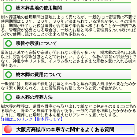
樹木葬墓地の使用期間
樹木葬墓地の使用期間は墓地によって異なるが、一般的には管理費は不要で
使用期間は１０年、２０年、３０年と決まられている場合が多い。その場合
は、期間が終了した後は遺骨が合同墓や集合墓へ移されることが一般的であ
る。管理費が必要となる場合は、一般のお墓と同様に管理費を払い続ければ
永代で使用し続けることが出来る所も多数ある。
宗旨や宗派について
最近はお墓でも宗旨や宗派が問われない場合が多いが、樹木葬の場合はお墓
以上に宗旨や宗派はほとんど問われない。さらに、仏教の宗旨や宗派だけで
なく、神道やキリスト教、イスラム教などさまざまな宗教を受け入れる樹木
葬もある。
樹木葬の費用について
一般的には、樹木葬の費用はお墓と比べると墓石の購入費用が不要なためか
なり安く抑えられる。また管理費もお墓に比べると安い場合が多い。
樹木葬の埋葬方法
樹木葬の埋葬は、遺骨を骨壷から取り出して紙などに包みそのまま土に埋め
る場合と、骨壷ごと埋葬する場合がある。一般的に誰を埋葬したかがわかる
ように、埋葬した場所に樹木を植えたりプレートを置いたりする。
詳細はこのリンク【樹木葬って？】
大阪府高槻市の本宗寺に関するよくある質問