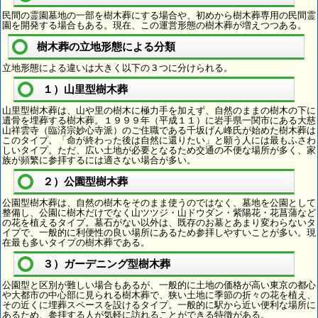
民間の霊園墓地の一部を樹木葬にする場合や、初めから樹木葬専用の民間霊
園を開発する場合もある。現在、この運営形態の樹木葬が増えつつある。
樹木葬の立地形態による分類
立地形態による違いは大きく以下の３つに分けられる。
１）山里型樹木葬
山里型樹木葬は、山や里の樹木に極力手を加えず、自然のままの樹木の下に
遺骨を埋葬する樹木葬。１９９９年（平成１１）に岩手県一関市にある大慈
山祥雲寺（臨済宗妙心寺派）のご住職である千坂げん峰氏が始めた樹木葬は
このタイプ。「命が終わった後は自然に還りたい」と願う人には最もふさわ
しいタイプ。ただ、広い土地が必要となるため交通の不便な場所が多く、家
族が頻繁に参拝するには適さない場合が多い。
２）公園型樹木葬
公園型樹木葬は、自然の樹木をそのまま使うのではなく、墓地を公園として
整備し、公園に樹木だけでなく山ツツジ・山ドウダン・紫陽花・花菖蒲など
の花を植えるタイプ。墓石がない以外は、既存のお墓とあまり変わらないタ
イプで、一般的に利便性の良い場所にあるため参拝しやすいことが多い。現
在最も多いタイプの樹木葬である。
３）ガーデニング型樹木葬
公園型と区別が難しい場合もあるが、一般的に土地の価格が高い東京の都心
や大都市の中心部に見られる樹木葬で、狭い土地に季節の折々の花を植え、
その近くに埋葬スペースを設けるタイプ。一般的に駅から近い便利な場所に
あるため、参拝する人が気軽に訪れることができる特徴がある。