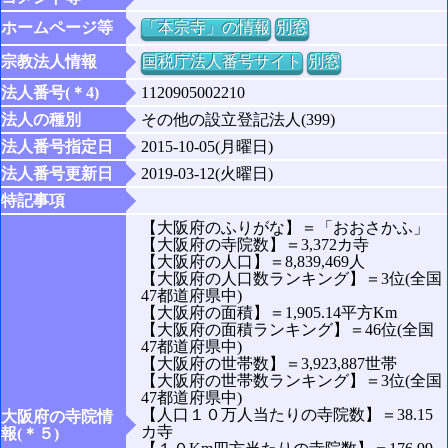
ホームページ等
「本宗寺」の情報
別窓
宗教法人情報
国税庁法人番号サイト
別窓
法人番号(＊4)
1120905002210
法人の種別
その他の設立登記法人(399)
法人番号指定日
2015-10-05(月曜日)
法人番号更新日
2019-03-12(火曜日)
特記事項
【大阪府のふりがな】＝「おおさかふ」
【大阪府の寺院数】＝3,372カ寺
【大阪府の人口】＝8,839,469人
【大阪府の人口数ランキング】＝3位(全国
47都道府県中)
【大阪府の面積】＝1,905.14平方Km
【大阪府の面積ランキング】＝46位(全国
47都道府県中)
【大阪府の世帯数】＝3,923,887世帯
【大阪府の世帯数ランキング】＝3位(全国
47都道府県中)
【人口１０万人当たりの寺院数】＝38.15
大阪府の寺院情
カ寺
報(＊５)