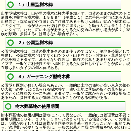
１）山里型樹木葬
山里型樹木葬は、山や里の樹木に極力手を加えず、自然のままの樹木の下に
遺骨を埋葬する樹木葬。１９９９年（平成１１）に岩手県一関市にある大慈
山祥雲寺（臨済宗妙心寺派）のご住職である千坂げん峰氏が始めた樹木葬は
このタイプ。「命が終わった後は自然に還りたい」と願う人には最もふさわ
しいタイプ。ただ、広い土地が必要となるため交通の不便な場所が多く、家
族が頻繁に参拝するには適さない場合が多い。
２）公園型樹木葬
公園型樹木葬は、自然の樹木をそのまま使うのではなく、墓地を公園として
整備し、公園に樹木だけでなく山ツツジ・山ドウダン・紫陽花・花菖蒲など
の花を植えるタイプ。墓石がない以外は、既存のお墓とあまり変わらないタ
イプで、一般的に利便性の良い場所にあるため参拝しやすいことが多い。現
在最も多いタイプの樹木葬である。
３）ガーデニング型樹木葬
公園型と区別が難しい場合もあるが、一般的に土地の価格が高い東京の都心
や大都市の中心部に見られる樹木葬で、狭い土地に季節の折々の花を植え、
その近くに埋葬スペースを設けるタイプ。一般的に駅から近い便利な場所に
あるため、参拝する人が気軽に訪れることができる特徴がある。
樹木葬墓地の使用期間
樹木葬墓地の使用期間は墓地によって異なるが、一般的には管理費は不要で
使用期間は１０年、２０年、３０年と決まられている場合が多い。その場合
は、期間が終了した後は遺骨が合同墓や集合墓へ移されることが一般的であ
る。管理費が必要となる場合は、一般のお墓と同様に管理費を払い続ければ