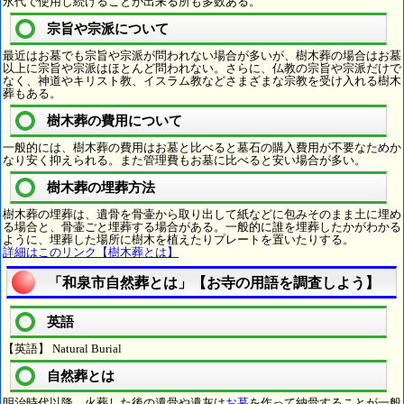
永代で使用し続けることが出来る所も多数ある。
宗旨や宗派について
最近はお墓でも宗旨や宗派が問われない場合が多いが、樹木葬の場合はお墓
以上に宗旨や宗派はほとんど問われない。さらに、仏教の宗旨や宗派だけで
なく、神道やキリスト教、イスラム教などさまざまな宗教を受け入れる樹木
葬もある。
樹木葬の費用について
一般的には、樹木葬の費用はお墓と比べると墓石の購入費用が不要なためか
なり安く抑えられる。また管理費もお墓に比べると安い場合が多い。
樹木葬の埋葬方法
樹木葬の埋葬は、遺骨を骨壷から取り出して紙などに包みそのまま土に埋め
る場合と、骨壷ごと埋葬する場合がある。一般的に誰を埋葬したかがわかる
ように、埋葬した場所に樹木を植えたりプレートを置いたりする。
詳細はこのリンク【樹木葬とは】
「和泉市自然葬とは」【お寺の用語を調査しよう】
英語
【英語】 Natural Burial
自然葬とは
明治時代以降、火葬した後の遺骨や遺灰は
お墓
を作って納骨することが一般