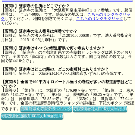
【質問1】䕃凉寺の住所はどこですか？
【回答1】䕃凉寺の住所は、「大阪府和泉市尾井町３３７番地」です。郵便
番号は、「〒594-0006」です。䕃凉寺の地図は、
こちらのリンクをクリッ
ク
してください。 地図を別窓で開くには、
こちらのリンクをクリック
して
ください。
【質問2】䕃凉寺の法人番号は何番ですか？
【回答2】䕃凉寺の法人番号は、「2120105006639」です。法人番号指定年
月日は、「2015-10-05(月曜日)」です。
【質問3】䕃凉寺はすべての都道府県で何ヶ寺ありますか？
【回答3】「䕃凉寺」の全都道府県での寺院数とランキングは以下のとおり
です。全国での「䕃凉寺」の寺院数は2カ寺です。同じ寺院名の数では、全
国で第4418位です。
【質問4】䕃凉寺はどこの県の、どこの市町村にありますか？
【回答4】䕃凉寺は、大阪府(おおさかふ)和泉市(いずみし)の寺院です。
【質問６】全国で100平方キロメートル当りの寺院が多いの都道府県はどこ
ですか？
【回答６】「第1位」は、大阪府の『176.99ヶ寺』です。「第2位」は、東京
都の『131.77ヶ寺』です。「第3位」は、愛知県の『90.25ヶ寺』です。「第
4位」は、神奈川県の『78.85ヶ寺』です。「第5位」は、滋賀県の『77.04ヶ
寺』です。全国の都道府県別寺院ランキングの詳細は、下記のボタンで確認
できます。
都道府県別寺院数ランキング
寺院数順位(人口10万人当たり)
寺院数順位(面積100平方Km当たり)