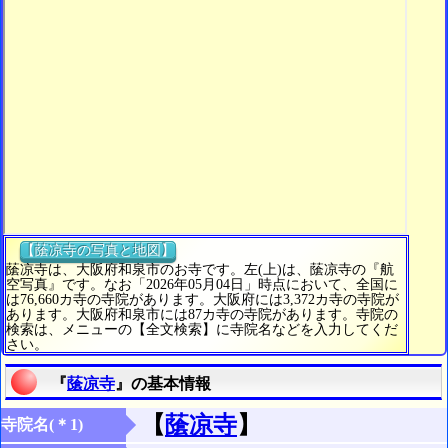
【䕃凉寺の写真と地図】
䕃凉寺は、大阪府和泉市のお寺です。左(上)は、䕃凉寺の『航
空写真』です。なお「2026年05月04日」時点において、全国に
は76,660カ寺の寺院があります。大阪府には3,372カ寺の寺院が
あります。大阪府和泉市には87カ寺の寺院があります。寺院の
検索は、メニューの【全文検索】に寺院名などを入力してくだ
さい。
『
䕃凉寺
』の基本情報
【
䕃凉寺
】
寺院名(＊1)