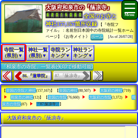
大阪府和泉市の『䕃凉寺』
全国のお寺と
神社157,167箇所収録
【『寺院フ
ァイル』：名前別日本国中の寺院統計一覧ホーム
ページ】《お寺メイト》
ホーム
[As of 26/07/28]
寺院一覧
神社一覧
寺院ラン
神社ラン
(県別)▼
(県別)▼
キング▼
キング▼
「和泉市の寺院」一覧表(矢印で移動可能)
87.『䕃凉寺』
86.『蓮華院』
【
全国の寺院と神社
(157,167)】 【
全国の神社
(80,507)
大阪府の神社
(719)
和泉市の神社
(12)】 【
全国の寺院
(76,660)
大阪府の寺院
(3,372)
和
泉市の寺院
(87)
「87.䕃凉寺」
】
大阪府和泉市の『䕃凉寺』