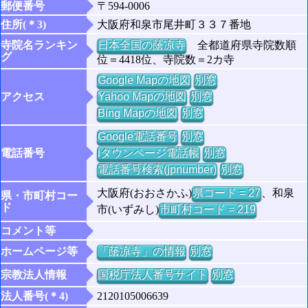
郵便番号
〒594-0006
住所(＊3)
大阪府和泉市尾井町３３７番地
寺院名ランキン
日本全国の䕃凉寺
全都道府県寺院数順
グ
位＝4418位、寺院数＝2カ寺
Google Mapの地図
別窓
アクセス
Yahoo Mapの地図
別窓
Bing Mapの地図
別窓
Google電話番号
別窓
電話番号
iタウンページ電話帳
別窓
電話番号検索(jpnumber)
別窓
大阪府(おおさかふ)
県コード = 27
、和泉
県・市町村コー
ド
市(いずみし)
市町村コード = 219
コメント等
ホームページ等
「䕃凉寺」の情報
別窓
宗教法人情報
国税庁法人番号サイト
別窓
法人番号(＊4)
2120105006639