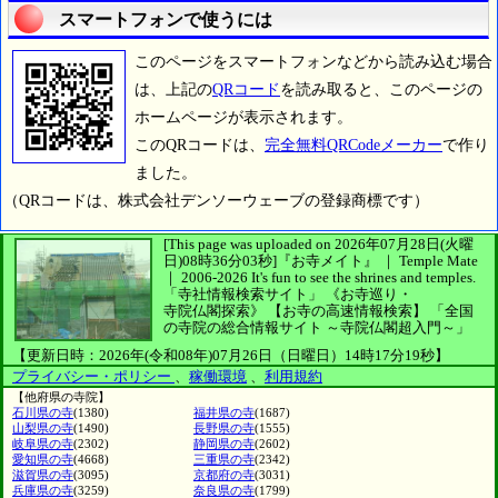
スマートフォンで使うには
このページをスマートフォンなどから読み込む場合
は、上記の
QRコード
を読み取ると、このページの
ホームページが表示されます。
このQRコードは、
完全無料QRCodeメーカー
で作り
ました。
（QRコードは、株式会社デンソーウェーブの登録商標です）
[This page was uploaded on 2026年07月28日(火曜
日)08時36分03秒]
『お寺メイト』 ｜ Temple Mate
｜
2006-2026
It's fun to see
the shrines and temples.
「寺社情報検索サイト」
《お寺巡り・
寺院仏閣探索》
【お寺の高速情報検索】
「全国
の寺院の総合情報サイト ～寺院仏閣超入門～」
【更新日時：2026年(令和08年)07月26日（日曜日）14時17分19秒】
プライバシー・ポリシー
、
稼働環境
、
利用規約
【他府県の寺院】
石川県の寺
(1380)
福井県の寺
(1687)
山梨県の寺
(1490)
長野県の寺
(1555)
岐阜県の寺
(2302)
静岡県の寺
(2602)
愛知県の寺
(4668)
三重県の寺
(2342)
滋賀県の寺
(3095)
京都府の寺
(3031)
兵庫県の寺
(3259)
奈良県の寺
(1799)