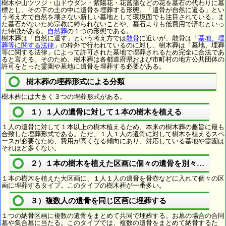
樹木や山ツツジ・山ドウダン・紫陽花・花菖蒲などの花を墓石の代わりに墓
標とし、その下の土の中に遺骨を埋葬する形態。「遺骨が自然に還る」とい
う考え方で自然を壊さない新しい墓地として環境面でも注目されている。ま
た墓石がないため宗教に縛られないことや、墓石よりも低費用で済むといっ
た特徴がある。
自然葬
の１つの形態である。
樹木葬は「自然に還す」という考え方では
散骨
に近いが、散骨は「
墓地、埋
葬等に関する法律
」の枠外で行われているのに対し、樹木葬は「墓地、埋葬
等に関する法律」によって許可された墓地で埋葬されるため完全に合法であ
ると言える。そのため、樹木葬は各都道府県および市町村の地方公共団体の
許可をとった霊園や墓地に遺骨を埋葬する必要がある。
樹木葬の埋葬形式による分類
樹木葬には大きく３つの埋葬形式がある。
１）１人の遺骨に対して１本の樹木を植える
１人の遺骨に対して１本以上の樹木植えるため、本来の樹木葬の趣旨に最も
合致した埋葬形式である。ただ、１人１人の遺骨に対して樹木を植えるスペ
ースが必要なため、費用が高くなる傾向にあり、対応している墓地や霊園は
それほど多くない。
２）１本の樹木を植えた区画に個々の遺骨を別々に埋葬
１本の樹木を植えた大区画に、１人１人の遺骨を骨壺などに入れて個々の区
画に埋葬するタイプ。このタイプの樹木葬が一番多い。
３）複数人の遺骨を同じ区画に埋葬する
１つの納骨区画に複数の遺骨をまとめて共同で埋葬する。お墓の場合の合同
墓や集合墓に当たる。このタイプでは、複数の遺骨をまとめて納骨するた