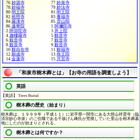
76.
妙源寺
77.
妙泉寺
78.
妙福寺
79.
妙法寺
80.
明王院
81.
明王院
82.
裕照寺
83.
養福寺
84.
羅漢寺
85.
霊山院
86.
蓮華院
1.
阿彌陀寺
2.
阿弥陀寺
3.
井上院
4.
迦樓羅寺
5.
観音寺
6.
観音寺
7.
観音寺
8.
観音寺
9.
観音寺
10.
観自在寺
11.
観福寺
12.
願成寺
13.
堯王院
14.
金蓮寺
15.
月宮寺
「和泉市樹木葬とは」【お寺の用語を調査しよう】
英語
【英語】 Trees Burial
樹木葬の歴史（始まり）
樹木葬は、１９９９年（平成１１）に岩手県一関市にある大慈山祥雲寺（臨
済宗妙心寺派）のご住職である千坂げん峰氏が荒廃していた里山を樹木葬墓
地にしたのが始まりとされる。
樹木葬とは何ですか？