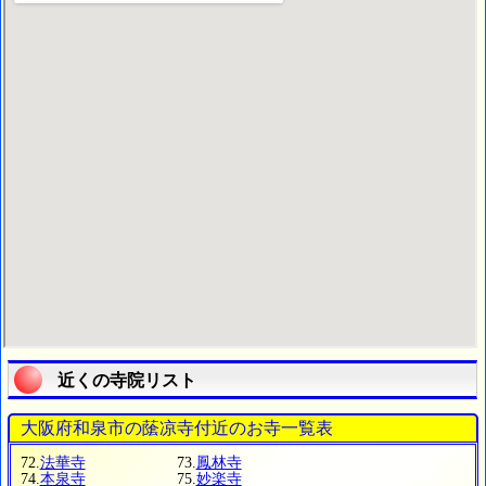
近くの寺院リスト
大阪府和泉市の䕃凉寺付近のお寺一覧表
72.
法華寺
73.
鳳林寺
74.
本泉寺
75.
妙楽寺