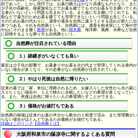
的であった。しかし現代では、お墓の購入はかなり高価なものとなり、また
少子化や高齢化、核家族化などでお墓を建ててもそのお墓を引き継いでくれ
る者がいないという問題も生まれている。また仮に引き継いでくれても、転
勤などで遠方のためお墓を建てても管理できないという問題も生じている。
そのためお墓の代わりに、遺骨や遺灰を自然に還そうとする流れが新たに出
来つつある。それを自然葬という。自然葬には、遺骨を粉末状にして海や空
や山にそのまま撒く
散骨
がある。他に
樹木葬
、海洋葬、風葬、水葬など自然
に回帰するような葬り方も自然葬という。
自然葬が注目されている理由
１）跡継ぎがいなくても良い
最近は少子化の影響で、お墓参りやお墓を次の代まで管理してくれる身内が
いない場合が多くなり、その必要がない自然葬が注目されている。
２）やはり死後は自然に帰りたい
従来の墓では「家」単位に埋葬されるため、お嫁入りした女性から夫の墓に
入りたくない場合や、１人で静かに永眠したいなどの希望が多くなってい
る。また、死後は自然に帰りたい人の希望満たすことができる。
３）価格がお値打ちである
自然葬の相場は従来のお墓の半分から数分の１程度で済み、また管理費がい
らない場合がほとんどであるため価格がお値打ちである。
詳細はこのリンク【自然葬とは】
大阪府和泉市の䕃凉寺に関するよくある質問