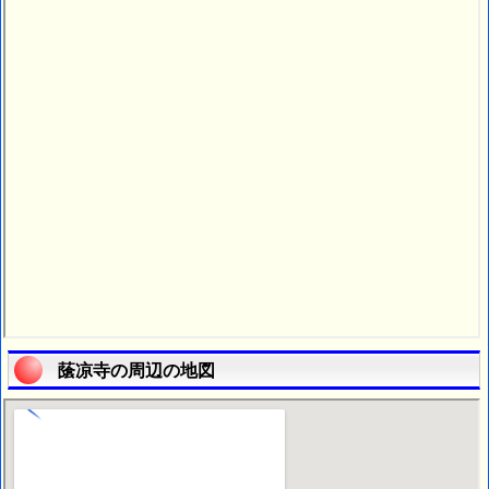
䕃凉寺の周辺の地図