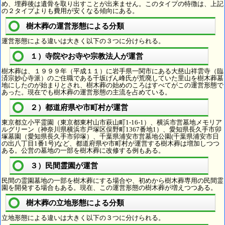
め、埋葬後は遺骨を取り出すことが出来ません。このタイプの特徴は、上記
の２タイプよりも費用が安くなる傾向にある。
樹木葬の運営形態による分類
運営形態による違いは大きく以下の３つに分けられる。
１）寺院やお寺や宗教法人が運営
樹木葬は、１９９９年（平成１１）に岩手県一関市にある大慈山祥雲寺（臨
済宗妙心寺派）のご住職である千坂げん峰氏が荒廃していた里山を樹木葬墓
地にしたのが始まりとされ、樹木葬の始めのころはすべてがこの運営形態で
あった。現在でも樹木葬の運営形態の主流を占めている。
２）都道府県や市町村が運営
東京都立小平霊園（東京都東村山市萩山町1-16-1）、横浜市営墓地メモリア
ルグリーン（神奈川県横浜市戸塚区俣野町1367番地1）、愛知県長久手市卯
塚墓園（愛知県長久手市卯塚）、千葉県浦安市営墓地公園(千葉県浦安市日
の出八丁目1番1号)など、都道府県や市町村が運営する樹木葬は増加しつつ
ある。公営の墓地の一部を樹木葬に改修する例もある。
３）民間霊園が運営
民間の霊園墓地の一部を樹木葬にする場合や、初めから樹木葬専用の民間霊
園を開発する場合もある。現在、この運営形態の樹木葬が増えつつある。
樹木葬の立地形態による分類
立地形態による違いは大きく以下の３つに分けられる。