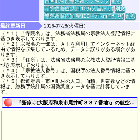
市区町村別寺院数ランキング
別窓
寺院数順位(人口10万人当たり)
別窓
寺院数順位(面積100平方Km当たり)
別窓
最終更新日
2026-07-28(火曜日)
（＊１）「寺院名」は、法務省法務局の宗教法人登記情報に
基づき表示しております。
（＊２）宗派名の一部は、ＡＩを利用してインターネット経
由で情報を収集しているため、データに誤りがある場合があ
ります。
（＊３）「住所」は、法務省法務局の宗教法人登記情報に基
づき表示しております。
（＊４）「宗教法人番号」は、国税庁の法人番号情報に基づ
き表示しております。
（＊５）都道府県・市区町村の人口、面積、世帯数などの情
報は、総務庁統計局の国勢調査データを基に計算していま
す。
『䕃凉寺(大阪府和泉市尾井町３３７番地)』の航空写真