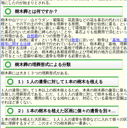
地にしたのが始まりとされる。
樹木葬とは何ですか？
樹木や山ツツジ・山ドウダン・紫陽花・花菖蒲などの花を墓石の代わりに墓
標とし、その下の土の中に遺骨を埋葬する形態。「遺骨が自然に還る」とい
う考え方で自然を壊さない新しい墓地として環境面でも注目されている。ま
た墓石がないため宗教に縛られないことや、墓石よりも低費用で済むといっ
た特徴がある。
自然葬
の１つの形態である。
樹木葬は「自然に還す」という考え方では
散骨
に近いが、散骨は「
墓地、埋
葬等に関する法律
」の枠外で行われているのに対し、樹木葬は「墓地、埋葬
等に関する法律」によって許可された墓地で埋葬されるため完全に合法であ
ると言える。そのため、樹木葬は各都道府県および市町村の地方公共団体の
許可をとった霊園や墓地に遺骨を埋葬する必要がある。
樹木葬の埋葬形式による分類
樹木葬には大きく３つの埋葬形式がある。
１）１人の遺骨に対して１本の樹木を植える
１人の遺骨に対して１本以上の樹木植えるため、本来の樹木葬の趣旨に最も
合致した埋葬形式である。ただ、１人１人の遺骨に対して樹木を植えるスペ
ースが必要なため、費用が高くなる傾向にあり、対応している墓地や霊園は
それほど多くない。
２）１本の樹木を植えた区画に個々の遺骨を別々に埋葬
１本の樹木を植えた大区画に、１人１人の遺骨を骨壺などに入れて個々の区
画に埋葬するタイプ。このタイプの樹木葬が一番多い。