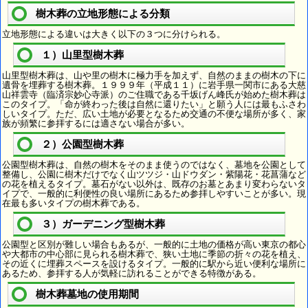
樹木葬の立地形態による分類
立地形態による違いは大きく以下の３つに分けられる。
１）山里型樹木葬
山里型樹木葬は、山や里の樹木に極力手を加えず、自然のままの樹木の下に
遺骨を埋葬する樹木葬。１９９９年（平成１１）に岩手県一関市にある大慈
山祥雲寺（臨済宗妙心寺派）のご住職である千坂げん峰氏が始めた樹木葬は
このタイプ。「命が終わった後は自然に還りたい」と願う人には最もふさわ
しいタイプ。ただ、広い土地が必要となるため交通の不便な場所が多く、家
族が頻繁に参拝するには適さない場合が多い。
２）公園型樹木葬
公園型樹木葬は、自然の樹木をそのまま使うのではなく、墓地を公園として
整備し、公園に樹木だけでなく山ツツジ・山ドウダン・紫陽花・花菖蒲など
の花を植えるタイプ。墓石がない以外は、既存のお墓とあまり変わらないタ
イプで、一般的に利便性の良い場所にあるため参拝しやすいことが多い。現
在最も多いタイプの樹木葬である。
３）ガーデニング型樹木葬
公園型と区別が難しい場合もあるが、一般的に土地の価格が高い東京の都心
や大都市の中心部に見られる樹木葬で、狭い土地に季節の折々の花を植え、
その近くに埋葬スペースを設けるタイプ。一般的に駅から近い便利な場所に
あるため、参拝する人が気軽に訪れることができる特徴がある。
樹木葬墓地の使用期間