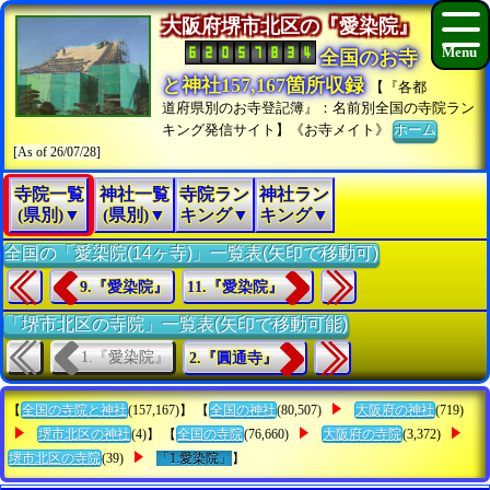
大阪府堺市北区の『愛染院』
全国のお寺
と神社157,167箇所収録
【『各都
道府県別のお寺登記簿』：名前別全国の寺院ラン
キング発信サイト】《お寺メイト》
ホーム
[As of 26/07/28]
寺院一覧
神社一覧
寺院ラン
神社ラン
(県別)▼
(県別)▼
キング▼
キング▼
全国の「愛染院(14ヶ寺)」一覧表(矢印で移動可)
9.『愛染院』
11.『愛染院』
「堺市北区の寺院」一覧表(矢印で移動可能)
1.『愛染院』
2.『圓通寺』
【
全国の寺院と神社
(157,167)】 【
全国の神社
(80,507)
大阪府の神社
(719)
堺市北区の神社
(4)】 【
全国の寺院
(76,660)
大阪府の寺院
(3,372)
堺市北区の寺院
(39)
「1.愛染院」
】