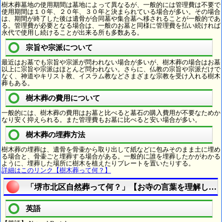
樹木葬墓地の使用期間は墓地によって異なるが、一般的には管理費は不要で
使用期間は１０年、２０年、３０年と決まられている場合が多い。その場合
は、期間が終了した後は遺骨が合同墓や集合墓へ移されることが一般的であ
る。管理費が必要となる場合は、一般のお墓と同様に管理費を払い続ければ
永代で使用し続けることが出来る所も多数ある。
宗旨や宗派について
最近はお墓でも宗旨や宗派が問われない場合が多いが、樹木葬の場合はお墓
以上に宗旨や宗派はほとんど問われない。さらに、仏教の宗旨や宗派だけで
なく、神道やキリスト教、イスラム教などさまざまな宗教を受け入れる樹木
葬もある。
樹木葬の費用について
一般的には、樹木葬の費用はお墓と比べると墓石の購入費用が不要なためか
なり安く抑えられる。また管理費もお墓に比べると安い場合が多い。
樹木葬の埋葬方法
樹木葬の埋葬は、遺骨を骨壷から取り出して紙などに包みそのまま土に埋め
る場合と、骨壷ごと埋葬する場合がある。一般的に誰を埋葬したかがわかる
ように、埋葬した場所に樹木を植えたりプレートを置いたりする。
詳細はこのリンク【樹木葬って何？】
「堺市北区自然葬って何？」【お寺の言葉を理解しよ
英語