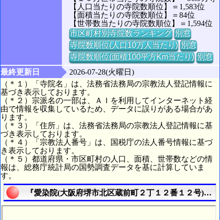
【人口当たりの寺院数順位】＝1,583位
【面積当たりの寺院数順位】＝84位
【世帯数当たりの寺院数順位】＝1,594位
市区町村別寺院数ランキング
別窓
寺院数順位(人口10万人当たり)
別窓
寺院数順位(面積100平方Km当たり)
別窓
最終更新日
2026-07-28(火曜日)
（＊１）「寺院名」は、法務省法務局の宗教法人登記情報に
基づき表示しております。
（＊２）宗派名の一部は、ＡＩを利用してインターネット経
由で情報を収集しているため、データに誤りがある場合があ
ります。
（＊３）「住所」は、法務省法務局の宗教法人登記情報に基
づき表示しております。
（＊４）「宗教法人番号」は、国税庁の法人番号情報に基づ
き表示しております。
（＊５）都道府県・市区町村の人口、面積、世帯数などの情
報は、総務庁統計局の国勢調査データを基に計算していま
す。
『愛染院(大阪府堺市北区蔵前町２丁１２番１２号)』