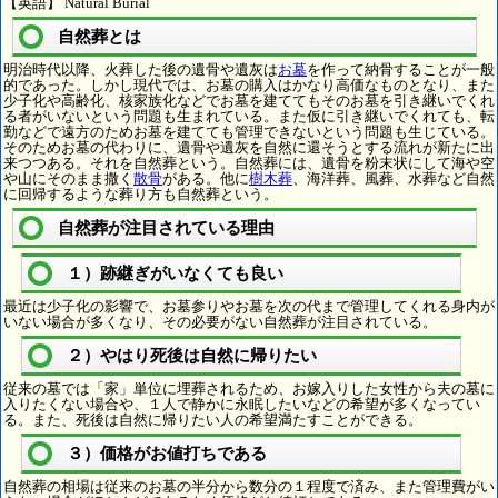
【英語】 Natural Burial
自然葬とは
明治時代以降、火葬した後の遺骨や遺灰は
お墓
を作って納骨することが一般
的であった。しかし現代では、お墓の購入はかなり高価なものとなり、また
少子化や高齢化、核家族化などでお墓を建ててもそのお墓を引き継いでくれ
る者がいないという問題も生まれている。また仮に引き継いでくれても、転
勤などで遠方のためお墓を建てても管理できないという問題も生じている。
そのためお墓の代わりに、遺骨や遺灰を自然に還そうとする流れが新たに出
来つつある。それを自然葬という。自然葬には、遺骨を粉末状にして海や空
や山にそのまま撒く
散骨
がある。他に
樹木葬
、海洋葬、風葬、水葬など自然
に回帰するような葬り方も自然葬という。
自然葬が注目されている理由
１）跡継ぎがいなくても良い
最近は少子化の影響で、お墓参りやお墓を次の代まで管理してくれる身内が
いない場合が多くなり、その必要がない自然葬が注目されている。
２）やはり死後は自然に帰りたい
従来の墓では「家」単位に埋葬されるため、お嫁入りした女性から夫の墓に
入りたくない場合や、１人で静かに永眠したいなどの希望が多くなってい
る。また、死後は自然に帰りたい人の希望満たすことができる。
３）価格がお値打ちである
自然葬の相場は従来のお墓の半分から数分の１程度で済み、また管理費がい