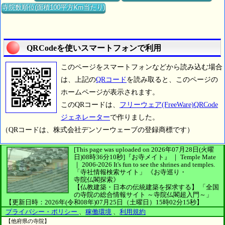
寺院数順位(面積100平方Km当たり)
QRCodeを使いスマートフォンで利用
このページをスマートフォンなどから読み込む場合
は、上記の
QRコード
を読み取ると、このページの
ホームページが表示されます。
このQRコードは、
フリーウェア(FreeWare)QRCode
ジェネレーター
で作りました。
（QRコードは、株式会社デンソーウェーブの登録商標です）
[This page was uploaded on 2026年07月28日(火曜
日)08時36分10秒]
『お寺メイト』 ｜ Temple Mate
｜
2006-2026
It's fun to see
the shrines and temples.
「寺社情報検索サイト」
《お寺巡り・
寺院仏閣探索》
【仏教建築・日本の伝統建築を探求する】
「全国
の寺院の総合情報サイト ～寺院仏閣超入門～」
【更新日時：2026年(令和08年)07月25日（土曜日）15時02分15秒】
プライバシー・ポリシー
、
稼働環境
、
利用規約
【他府県の寺院】