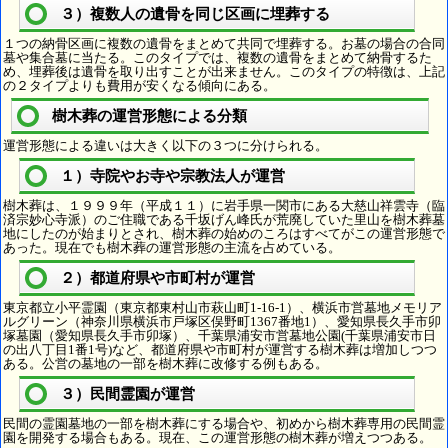
３）複数人の遺骨を同じ区画に埋葬する
１つの納骨区画に複数の遺骨をまとめて共同で埋葬する。お墓の場合の合同
墓や集合墓に当たる。このタイプでは、複数の遺骨をまとめて納骨するた
め、埋葬後は遺骨を取り出すことが出来ません。このタイプの特徴は、上記
の２タイプよりも費用が安くなる傾向にある。
樹木葬の運営形態による分類
運営形態による違いは大きく以下の３つに分けられる。
１）寺院やお寺や宗教法人が運営
樹木葬は、１９９９年（平成１１）に岩手県一関市にある大慈山祥雲寺（臨
済宗妙心寺派）のご住職である千坂げん峰氏が荒廃していた里山を樹木葬墓
地にしたのが始まりとされ、樹木葬の始めのころはすべてがこの運営形態で
あった。現在でも樹木葬の運営形態の主流を占めている。
２）都道府県や市町村が運営
東京都立小平霊園（東京都東村山市萩山町1-16-1）、横浜市営墓地メモリア
ルグリーン（神奈川県横浜市戸塚区俣野町1367番地1）、愛知県長久手市卯
塚墓園（愛知県長久手市卯塚）、千葉県浦安市営墓地公園(千葉県浦安市日
の出八丁目1番1号)など、都道府県や市町村が運営する樹木葬は増加しつつ
ある。公営の墓地の一部を樹木葬に改修する例もある。
３）民間霊園が運営
民間の霊園墓地の一部を樹木葬にする場合や、初めから樹木葬専用の民間霊
園を開発する場合もある。現在、この運営形態の樹木葬が増えつつある。