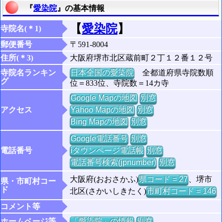
『
愛染院
』の基本情報
【
愛染院
】
寺院名(＊1)
郵便番号
〒591-8004
住所(＊3)
大阪府堺市北区蔵前町２丁１２番１２号
寺院名ランキン
日本全国の愛染院
全都道府県寺院数順
グ
位＝833位、寺院数＝14カ寺
Google Mapの地図
別窓
アクセス
Yahoo Mapの地図
別窓
Bing Mapの地図
別窓
Google電話番号
別窓
電話番号
iタウンページ電話帳
別窓
電話番号検索(jpnumber)
別窓
大阪府(おおさかふ)
県コード = 27
、堺市
県・市町村コー
ド
北区(さかいしきたく)
市町村コード = 146
コメント等
ホームページ等
「愛染院」の情報
別窓