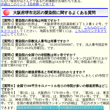
らない場合がほとんどであるため価格がお値打ちである。
詳細はこのリンク【自然葬って何？】
大阪府堺市北区の愛染院に関するよくある質問
【質問1】愛染院の所在地は何処ですか？
【回答1】愛染院の住所は、「大阪府堺市北区蔵前町２丁１２番１２号」で
す。郵便番号は、「〒591-8004」です。愛染院の地図は、
こちらのリンク
をクリック
してください。 地図を別窓で開くには、
こちらのリンクをクリ
ック
してください。
【質問2】愛染院の宗教法人番号は何番ですか？
【回答2】愛染院の法人番号は、「6120105000687」です。法人番号指定年
月日は、「2015-10-05(月曜日)」です。
【質問3】愛染院の全国での寺院数は何ヶ寺ですか？
【回答3】「愛染院」の全都道府県での寺院数とランキングは以下のとおり
です。全国での「愛染院」の寺院数は14カ寺です。同じ寺院名の数では、
全国で第833位です。
【質問4】愛染院の都道府県名と市町村名はわかりますか？
【回答4】愛染院は、大阪府(おおさかふ)堺市北区(さかいしきたく)の寺院で
す。
【質問６】全国で100平方キロメートル当りの寺院が多いの都道府県はどこ
ですか？
【回答６】「第1位」は、大阪府の『176.99ヶ寺』です。「第2位」は、東京
都の『131.77ヶ寺』です。「第3位」は、愛知県の『90.25ヶ寺』です。「第
4位」は、神奈川県の『78.85ヶ寺』です。「第5位」は、滋賀県の『77.04ヶ
寺』です。全国の都道府県別寺院ランキングの詳細は、下記のボタンで確認
できます。
都道府県別寺院数ランキング
寺院数順位(人口10万人当たり)