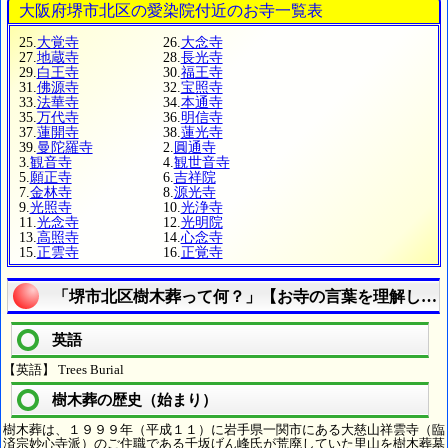
大阪府堺市北区の愛染院付近のお寺一覧表
25.
大覚寺
26.
大念寺
27.
地蔵寺
28.
長光寺
29.
白王寺
30.
福王寺
31.
佛源寺
32.
宝照寺
33.
法華寺
34.
本通寺
35.
万代寺
36.
明信寺
37.
蓮開寺
38.
蓮光寺
39.
曼陀羅寺
2.
圓通寺
3.
観音寺
4.
観世音寺
5.
願正寺
6.
吉祥院
7.
金林寺
8.
源光寺
9.
光照寺
10.
光浄寺
11.
光念寺
12.
光明院
13.
高照寺
14.
心念寺
15.
正雲寺
16.
正覚寺
「堺市北区樹木葬って何？」【お寺の言葉を理解しよ
英語
【英語】 Trees Burial
樹木葬の歴史（始まり）
樹木葬は、１９９９年（平成１１）に岩手県一関市にある大慈山祥雲寺（臨
済宗妙心寺派）のご住職である千坂げん峰氏が荒廃していた里山を樹木葬墓