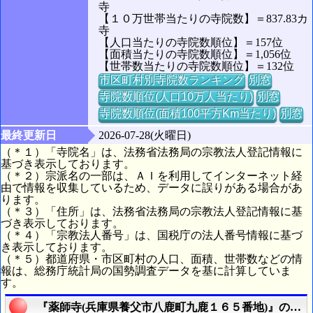
寺
【１０万世帯当たりの寺院数】＝837.83カ
寺
【人口当たりの寺院数順位】＝157位
【面積当たりの寺院数順位】＝1,056位
【世帯数当たりの寺院数順位】＝132位
市区町村別寺院数ランキング
別窓
寺院数順位(人口10万人当たり)
別窓
寺院数順位(面積100平方Km当たり)
別窓
最終更新日
2026-07-28(火曜日)
（＊１）「寺院名」は、法務省法務局の宗教法人登記情報に
基づき表示しております。
（＊２）宗派名の一部は、ＡＩを利用してインターネット経
由で情報を収集しているため、データに誤りがある場合があ
ります。
（＊３）「住所」は、法務省法務局の宗教法人登記情報に基
づき表示しております。
（＊４）「宗教法人番号」は、国税庁の法人番号情報に基づ
き表示しております。
（＊５）都道府県・市区町村の人口、面積、世帯数などの情
報は、総務庁統計局の国勢調査データを基に計算していま
す。
『薬師寺(兵庫県養父市八鹿町九鹿１６５番地)』の航