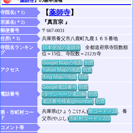
『
薬師寺
』の基本情報
【
薬師寺
】
寺院名(＊1)
『真言宗 』
宗派名(＊2)
郵便番号
〒667-0031
住所(＊3)
兵庫県養父市八鹿町九鹿１６５番地
寺院名ランキン
日本全国の薬師寺
全都道府県寺院数順
グ
位＝15位、寺院数＝212カ寺
Google Mapの地図
別窓
アクセス
Yahoo Mapの地図
別窓
Bing Mapの地図
別窓
Google電話番号
別窓
電話番号
iタウンページ電話帳
別窓
電話番号検索(jpnumber)
別窓
兵庫県(ひょうごけん)
県コード = 28
、養
県・市町村コー
ド
父市(やぶし)
市町村コード = 222
コメント等