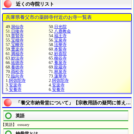
近くの寺院リスト
兵庫県養父市の薬師寺付近のお寺一覧表
49.
洞仙寺
50.
日光院
51.
日隆寺
52.
八鹿教会
53.
普賢寺
54.
福王寺
55.
宝積寺
56.
宝泉寺
57.
宝幢寺
58.
法華寺
59.
豊楽寺
60.
本誓寺
61.
満福寺
62.
妙喜院
63.
妙法寺
65.
柳谷寺
66.
祐徳寺
67.
養泉寺
68.
養徳寺
69.
龍蔵寺
70.
両松寺
71.
林泉寺
72.
臨向寺
73.
蓮華寺
1.
阿弥陀寺
2.
阿弥陀寺
3.
安楽寺
4.
安楽寺
5.
安養寺
6.
安養寺
「養父市納骨堂について」【宗教用語の疑問に答える
英語
【英語】 ossuary
納骨堂とは