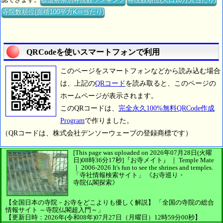
寺院数順位(面積100平方Km当たり)
QRCodeを使いスマートフォンで利用
このページをスマートフォンなどから読み込む場合
は、上記の
QRコード
を読み取ると、このページの
ホームページが表示されます。
このQRコードは、
完全永久100%無料QRCode作成
Program
で作りました。
（QRコードは、株式会社デンソーウェーブの登録商標です）
[This page was uploaded on 2026年07月28日(火曜
日)08時36分17秒]
『お寺メイト』 ｜ Temple Mate
｜
2006-2026
It's fun to see
the shrines and temples.
「寺社情報検索サイト」
《お寺巡り・
寺院仏閣探索》
【全国日本の寺院－お寺をどこよりも優しく解説】
「全国の寺院の総合
情報サイト ～寺院仏閣超入門～」
【更新日時：2026年(令和08年)07月27日（月曜日）12時59分00秒】