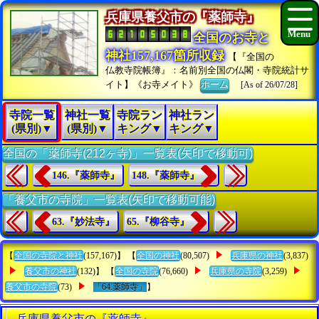
兵庫県養父市の『薬師寺』
全国のお寺と
神社157,167箇所収録
【『全国の
仏教寺院帳簿』：名前別全国の仏閣・寺院統計サ
イト】《お寺メイト》
ホーム
[As of 26/07/28]
寺院一覧
神社一覧
寺院ラン
神社ラン
(県別)▼
(県別)▼
キング▼
キング▼
全国の「薬師寺(212ヶ寺)」一覧表(矢印で移動可)
146.『薬師寺』
148.『薬師寺』
「養父市の寺院」一覧表(矢印で移動可能)
63.『妙法寺』
65.『柳谷寺』
【
全国の寺院と神社
(157,167)】 【
全国の神社
(80,507)
兵庫県の神社
(3,837)
養父市の神社
(132)】 【
全国の寺院
(76,660)
兵庫県の寺院
(3,259)
養父市の寺院
(73)
「64.薬師寺」
】
兵庫県養父市の『薬師寺』