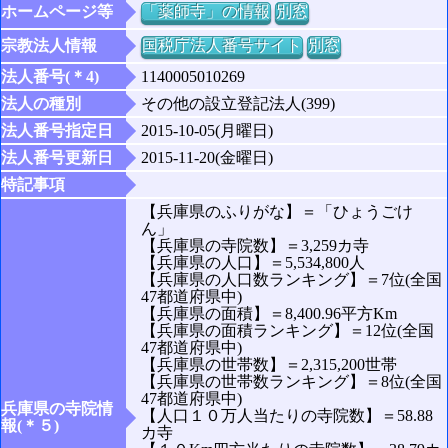
ホームページ等
「薬師寺」の情報
別窓
宗教法人情報
国税庁法人番号サイト
別窓
法人番号(＊4)
1140005010269
法人の種別
その他の設立登記法人(399)
法人番号指定日
2015-10-05(月曜日)
法人番号更新日
2015-11-20(金曜日)
特記事項
【兵庫県のふりがな】＝「ひょうごけ
ん」
【兵庫県の寺院数】＝3,259カ寺
【兵庫県の人口】＝5,534,800人
【兵庫県の人口数ランキング】＝7位(全国
47都道府県中)
【兵庫県の面積】＝8,400.96平方Km
【兵庫県の面積ランキング】＝12位(全国
47都道府県中)
【兵庫県の世帯数】＝2,315,200世帯
【兵庫県の世帯数ランキング】＝8位(全国
47都道府県中)
兵庫県の寺院情
【人口１０万人当たりの寺院数】＝58.88
報(＊５)
カ寺