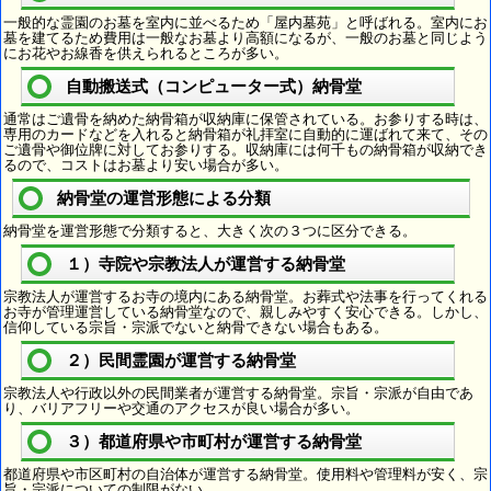
一般的な霊園のお墓を室内に並べるため「屋内墓苑」と呼ばれる。室内にお
墓を建てるため費用は一般なお墓より高額になるが、一般のお墓と同じよう
にお花やお線香を供えられるところが多い。
自動搬送式（コンピューター式）納骨堂
通常はご遺骨を納めた納骨箱が収納庫に保管されている。お参りする時は、
専用のカードなどを入れると納骨箱が礼拝室に自動的に運ばれて来て、その
ご遺骨や御位牌に対してお参りする。収納庫には何千もの納骨箱が収納でき
るので、コストはお墓より安い場合が多い。
納骨堂の運営形態による分類
納骨堂を運営形態で分類すると、大きく次の３つに区分できる。
１）寺院や宗教法人が運営する納骨堂
宗教法人が運営するお寺の境内にある納骨堂。お葬式や法事を行ってくれる
お寺が管理運営している納骨堂なので、親しみやすく安心できる。しかし、
信仰している宗旨・宗派でないと納骨できない場合もある。
２）民間霊園が運営する納骨堂
宗教法人や行政以外の民間業者が運営する納骨堂。宗旨・宗派が自由であ
り、バリアフリーや交通のアクセスが良い場合が多い。
３）都道府県や市町村が運営する納骨堂
都道府県や市区町村の自治体が運営する納骨堂。使用料や管理料が安く、宗
旨・宗派についての制限がない。