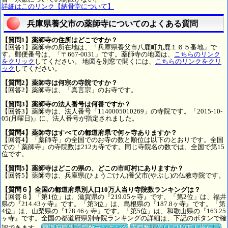
詳細はこのリンク【納骨堂について】
兵庫県養父市の薬師寺についてのよくある質問
【質問1】薬師寺の住所はどこですか？
【回答1】薬師寺の所在地は、「兵庫県養父市八鹿町九鹿１６５番地」で
す。郵便番号は、「〒667-0031」です。薬師寺の地図は、
こちらのリンク
をクリック
してください。 地図を別窓で開くには、
こちらのリンクをクリ
ック
してください。
【質問2】薬師寺は何宗の寺院ですか？
【回答2】薬師寺は、「真言宗」のお寺です。
【質問3】薬師寺の法人番号は何番ですか？
【回答3】薬師寺は、法人番号「1140005010269」の寺院です。「2015-10-
05(月曜日)」に、法人番号が指定されました。
【質問4】薬師寺はすべての都道府県で何ヶ寺ありますか？
【回答4】「薬師寺」の全国でのお寺の数と順位は以下のとおりです。全国
での「薬師寺」の寺院数は212カ寺です。同じ寺院名の数では、全国で第15
位です。
【質問5】薬師寺はどこの県の、どこの市町村にありますか？
【回答5】薬師寺は、兵庫県(ひょうごけん)養父市(やぶし)の仏教寺院です。
【質問６】全国の都道府県別人口10万人当り寺院数ランキングは？
【回答６】「第1位」は、滋賀県の『219.05ヶ寺』です。「第2位」は、福井
県の『214.43ヶ寺』です。「第3位」は、島根県の『187.8ヶ寺』です。「第
4位」は、山梨県の『178.46ヶ寺』です。「第5位」は、和歌山県の『163.25
ヶ寺』です。全国の都道府県別寺院ランキングの詳細は、下記のボタンで確
認できます。
都道府県別寺院数ランキング
寺院数順位(人口10万人当たり)