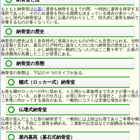
もともと納骨堂は
お墓
に遺骨を納骨するまでの間、一時的に遺骨を保管する
場所であった。そのため遺骨を預かる期間も決まっている場合が多かった。
しかし現代の納骨堂は、完全にお墓の代わりとして、恒久的に遺骨を納めて
供養するものが多くなっている。
納骨堂の歴史
納骨堂の歴史は古く奈良時代に発掘されたものの中にも見受けられる。当時
は霊廟と言われ、墓石が江戸時代に誕生したのに比べ納骨堂の歴史はとても
永く続いている。しかし納骨堂が一般的になったのはここ数十年で、お墓の
取得費用が高騰したことが背景にある。
納骨堂の形態
納骨堂の形態は、下記の４つのタイプがある。
棚式（ロッカー式）納骨堂
お骨を棚やロッカーの中に収める。１人用から家族用まで大きさが選べるよ
うになっている。お参りの仕方は、お骨に向かってする場合と、お参り用の
ご本尊に向かってする場合がある。一般的にコストは安価な場合が多い。
仏壇式納骨堂
仏壇が並んだような形の納骨堂で、一般的には上段は仏壇でありご本尊や御
位牌を置き、下段にご遺骨を納める。ご遺影や記念品などの副葬品を納めら
れるところもある。
屋内墓苑（墓石式納骨堂）