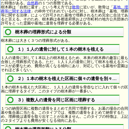
た特徴がある。
自然葬
の１つの形態である。
樹木葬は「自然に還す」という考え方では
散骨
に近いが、散骨は「
墓地、埋
葬等に関する法律
」の枠外で行われているのに対し、樹木葬は「墓地、埋葬
等に関する法律」によって許可された墓地で埋葬されるため完全に合法であ
ると言える。そのため、樹木葬は各都道府県および市町村の地方公共団体の
許可をとった霊園や墓地に遺骨を埋葬する必要がある。
樹木葬の埋葬形式による分類
樹木葬には大きく３つの埋葬形式がある。
１）１人の遺骨に対して１本の樹木を植える
１人の遺骨に対して１本以上の樹木植えるため、本来の樹木葬の趣旨に最も
合致した埋葬形式である。ただ、１人１人の遺骨に対して樹木を植えるスペ
ースが必要なため、費用が高くなる傾向にあり、対応している墓地や霊園は
それほど多くない。
２）１本の樹木を植えた区画に個々の遺骨を別々に埋葬
１本の樹木を植えた大区画に、１人１人の遺骨を骨壺などに入れて個々の区
画に埋葬するタイプ。このタイプの樹木葬が一番多い。
３）複数人の遺骨を同じ区画に埋葬する
１つの納骨区画に複数の遺骨をまとめて共同で埋葬する。お墓の場合の合同
墓や集合墓に当たる。このタイプでは、複数の遺骨をまとめて納骨するた
め、埋葬後は遺骨を取り出すことが出来ません。このタイプの特徴は、上記
の２タイプよりも費用が安くなる傾向にある。