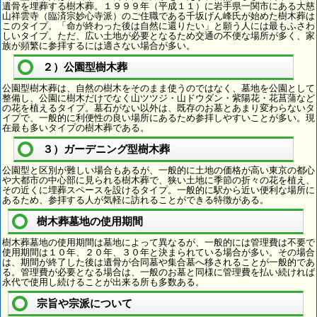
遺骨を埋葬する樹木葬。１９９９年（平成１１）に岩手県一関市にある大慈
山祥雲寺（臨済宗妙心寺派）のご住職である千坂げん峰氏が始めた樹木葬は
このタイプ。「命が終わった後は自然に還りたい」と願う人には最もふさわ
しいタイプ。ただ、広い土地が必要となるため交通の不便な場所が多く、家
族が頻繁に参拝するには適さない場合が多い。
２）公園型樹木葬
公園型樹木葬は、自然の樹木をそのまま使うのではなく、墓地を公園として
整備し、公園に樹木だけでなく山ツツジ・山ドウダン・紫陽花・花菖蒲など
の花を植えるタイプ。墓石がない以外は、既存のお墓とあまり変わらないタ
イプで、一般的に利便性の良い場所にあるため参拝しやすいことが多い。現
在最も多いタイプの樹木葬である。
３）ガーデニング型樹木葬
公園型と区別が難しい場合もあるが、一般的に土地の価格が高い東京の都心
や大都市の中心部に見られる樹木葬で、狭い土地に季節の折々の花を植え、
その近くに埋葬スペースを設けるタイプ。一般的に駅から近い便利な場所に
あるため、参拝する人が気軽に訪れることができる特徴がある。
樹木葬墓地の使用期間
樹木葬墓地の使用期間は墓地によって異なるが、一般的には管理費は不要で
使用期間は１０年、２０年、３０年と決まられている場合が多い。その場合
は、期間が終了した後は遺骨が合同墓や集合墓へ移されることが一般的であ
る。管理費が必要となる場合は、一般のお墓と同様に管理費を払い続ければ
永代で使用し続けることが出来る所も多数ある。
宗旨や宗派について