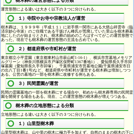
樹木葬の運営形態による分類
運営形態による違いは大きく以下の３つに分けられる。
１）寺院やお寺や宗教法人が運営
樹木葬は、１９９９年（平成１１）に岩手県一関市にある大慈山祥雲寺（臨
済宗妙心寺派）のご住職である千坂げん峰氏が荒廃していた里山を樹木葬墓
地にしたのが始まりとされ、樹木葬の始めのころはすべてがこの運営形態で
あった。現在でも樹木葬の運営形態の主流を占めている。
２）都道府県や市町村が運営
東京都立小平霊園（東京都東村山市萩山町1-16-1）、横浜市営墓地メモリア
ルグリーン（神奈川県横浜市戸塚区俣野町1367番地1）、愛知県長久手市卯
塚墓園（愛知県長久手市卯塚）、千葉県浦安市営墓地公園(千葉県浦安市日
の出八丁目1番1号)など、都道府県や市町村が運営する樹木葬は増加しつつ
ある。公営の墓地の一部を樹木葬に改修する例もある。
３）民間霊園が運営
民間の霊園墓地の一部を樹木葬にする場合や、初めから樹木葬専用の民間霊
園を開発する場合もある。現在、この運営形態の樹木葬が増えつつある。
樹木葬の立地形態による分類
立地形態による違いは大きく以下の３つに分けられる。
１）山里型樹木葬
山里型樹木葬は、山や里の樹木に極力手を加えず、自然のままの樹木の下に