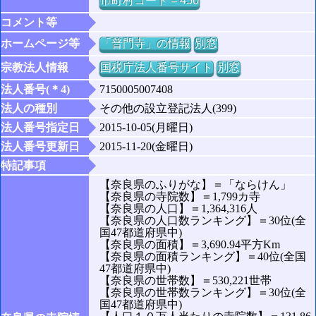
市町村コード = 450
コメント等
ホームページ等
「普門寺」の情報
別窓
宗教法人情報
国税庁法人番号サイト
別窓
法人番号(＊4)
7150005007408
法人の種別
その他の設立登記法人(399)
法人番号指定日
2015-10-05(月曜日)
法人番号更新日
2015-11-20(金曜日)
特記事項
【奈良県のふりがな】＝「ならけん」
【奈良県の寺院数】＝1,799カ寺
【奈良県の人口】＝1,364,316人
【奈良県の人口数ランキング】＝30位(全
国47都道府県中)
【奈良県の面積】＝3,690.94平方Km
【奈良県の面積ランキング】＝40位(全国
47都道府県中)
【奈良県の世帯数】＝530,221世帯
【奈良県の世帯数ランキング】＝30位(全
国47都道府県中)