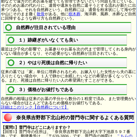
勤などで遠方のためお墓を建てても管理できないという問題も生じている。
そのためお墓の代わりに、遺骨や遺灰を自然に還そうとする流れが新たに出
来つつある。それを自然葬という。自然葬には、遺骨を粉末状にして海や空
や山にそのまま撒く
散骨
がある。他に
樹木葬
、海洋葬、風葬、水葬など自然
に回帰するような葬り方も自然葬という。
自然葬が注目されている理由
１）跡継ぎがいなくても良い
最近は少子化の影響で、お墓参りやお墓を次の代まで管理してくれる身内が
いない場合が多くなり、その必要がない自然葬が注目されている。
２）やはり死後は自然に帰りたい
従来の墓では「家」単位に埋葬されるため、お嫁入りした女性から夫の墓に
入りたくない場合や、１人で静かに永眠したいなどの希望が多くなってい
る。また、死後は自然に帰りたい人の希望満たすことができる。
３）価格がお値打ちである
自然葬の相場は従来のお墓の半分から数分の１程度で済み、また管理費がい
らない場合がほとんどであるため価格がお値打ちである。
詳細はこのリンク【自然葬について】
奈良県吉野郡下北山村の普門寺に関するよくある質問
【質問1】普門寺はどこにありますか？
【回答1】普門寺の住所は、「奈良県吉野郡下北山村大字下池原５９７番
地」です。郵便番号は、「〒639-3806」です。普門寺の地図は、
こちらの