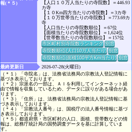
【人口１０万人当たりの寺院数】＝446.93
報(＊５)
カ寺
【１０Km四方当たりの寺院数】＝3カ寺
【１０万世帯当たりの寺院数】＝773.69カ
寺
【人口当たりの寺院数順位】＝67位
【面積当たりの寺院数順位】＝1,624位
【世帯数当たりの寺院数順位】＝157位
市区町村別寺院数ランキング
別窓
寺院数順位(人口10万人当たり)
別窓
寺院数順位(面積100平方Km当たり)
別窓
最終更新日
2026-07-28(火曜日)
（＊１）「寺院名」は、法務省法務局の宗教法人登記情報に
基づき表示しております。
（＊２）宗派名の一部は、ＡＩを利用してインターネット経
由で情報を収集しているため、データに誤りがある場合があ
ります。
（＊３）「住所」は、法務省法務局の宗教法人登記情報に基
づき表示しております。
（＊４）「宗教法人番号」は、国税庁の法人番号情報に基づ
き表示しております。
（＊５）都道府県・市区町村の人口、面積、世帯数などの情
報は、総務庁統計局の国勢調査データを基に計算していま
す。