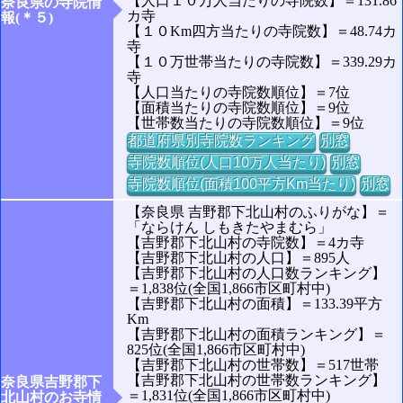
【人口１０万人当たりの寺院数】＝131.86
奈良県の寺院情
カ寺
報(＊５)
【１０Km四方当たりの寺院数】＝48.74カ
寺
【１０万世帯当たりの寺院数】＝339.29カ
寺
【人口当たりの寺院数順位】＝7位
【面積当たりの寺院数順位】＝9位
【世帯数当たりの寺院数順位】＝9位
都道府県別寺院数ランキング
別窓
寺院数順位(人口10万人当たり)
別窓
寺院数順位(面積100平方Km当たり)
別窓
【奈良県 吉野郡下北山村のふりがな】＝
「ならけん しもきたやまむら」
【吉野郡下北山村の寺院数】＝4カ寺
【吉野郡下北山村の人口】＝895人
【吉野郡下北山村の人口数ランキング】
＝1,838位(全国1,866市区町村中)
【吉野郡下北山村の面積】＝133.39平方
Km
【吉野郡下北山村の面積ランキング】＝
825位(全国1,866市区町村中)
【吉野郡下北山村の世帯数】＝517世帯
【吉野郡下北山村の世帯数ランキング】
奈良県吉野郡下
＝1,831位(全国1,866市区町村中)
北山村のお寺情