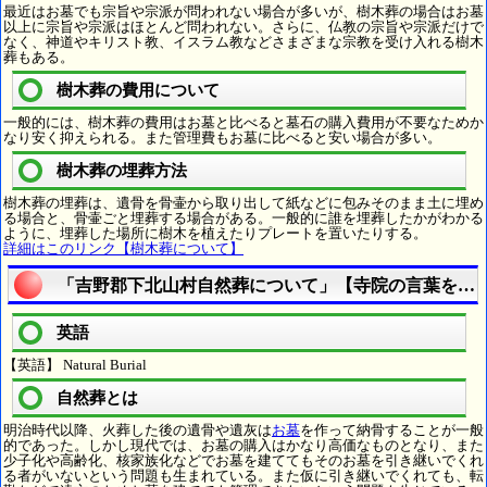
最近はお墓でも宗旨や宗派が問われない場合が多いが、樹木葬の場合はお墓
以上に宗旨や宗派はほとんど問われない。さらに、仏教の宗旨や宗派だけで
なく、神道やキリスト教、イスラム教などさまざまな宗教を受け入れる樹木
葬もある。
樹木葬の費用について
一般的には、樹木葬の費用はお墓と比べると墓石の購入費用が不要なためか
なり安く抑えられる。また管理費もお墓に比べると安い場合が多い。
樹木葬の埋葬方法
樹木葬の埋葬は、遺骨を骨壷から取り出して紙などに包みそのまま土に埋め
る場合と、骨壷ごと埋葬する場合がある。一般的に誰を埋葬したかがわかる
ように、埋葬した場所に樹木を植えたりプレートを置いたりする。
詳細はこのリンク【樹木葬について】
「吉野郡下北山村自然葬について」【寺院の言葉を理
英語
【英語】 Natural Burial
自然葬とは
明治時代以降、火葬した後の遺骨や遺灰は
お墓
を作って納骨することが一般
的であった。しかし現代では、お墓の購入はかなり高価なものとなり、また
少子化や高齢化、核家族化などでお墓を建ててもそのお墓を引き継いでくれ
る者がいないという問題も生まれている。また仮に引き継いでくれても、転