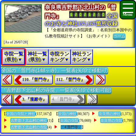
奈良県吉野郡下北山村の『普
門寺』
全国
のお寺と神社157,167箇所収録
【『全都道府県の寺院調査』：名前別日本国中の
仏教寺院統計サイト】《お寺メイト》
ホーム
[As of 26/07/28]
寺院一覧
神社一覧
寺院ラン
神社ラン
(県別)▼
(県別)▼
キング▼
キング▼
全国の「普門寺(148ヶ寺)」一覧表(矢印で移動可)
110.『普門寺』
112.『普門寺』
「吉野郡下北山村の寺院」一覧表(矢印で移動可能)
4.『普門寺』
3.『瀧巖寺』
【
全国の寺院と神社
(157,167)】 【
全国の神社
(80,507)
奈良県の神社
(1,373)
吉野郡下北山村の神社
(1)】 【
全国の寺院
(76,660)
奈良県の寺院
(1,799)
吉野郡下北山村の寺院
(4)
「4.普門寺」
】