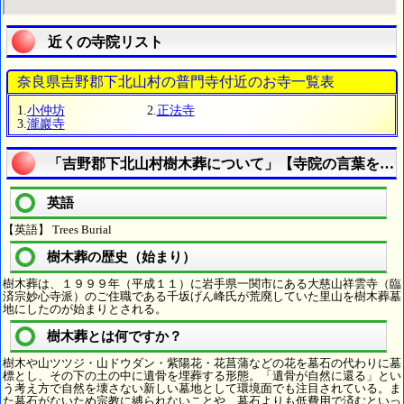
近くの寺院リスト
奈良県吉野郡下北山村の普門寺付近のお寺一覧表
1.
小仲坊
2.
正法寺
3.
瀧巖寺
「吉野郡下北山村樹木葬について」【寺院の言葉を理
英語
【英語】 Trees Burial
樹木葬の歴史（始まり）
樹木葬は、１９９９年（平成１１）に岩手県一関市にある大慈山祥雲寺（臨
済宗妙心寺派）のご住職である千坂げん峰氏が荒廃していた里山を樹木葬墓
地にしたのが始まりとされる。
樹木葬とは何ですか？
樹木や山ツツジ・山ドウダン・紫陽花・花菖蒲などの花を墓石の代わりに墓
標とし、その下の土の中に遺骨を埋葬する形態。「遺骨が自然に還る」とい
う考え方で自然を壊さない新しい墓地として環境面でも注目されている。ま
た墓石がないため宗教に縛られないことや、墓石よりも低費用で済むといっ