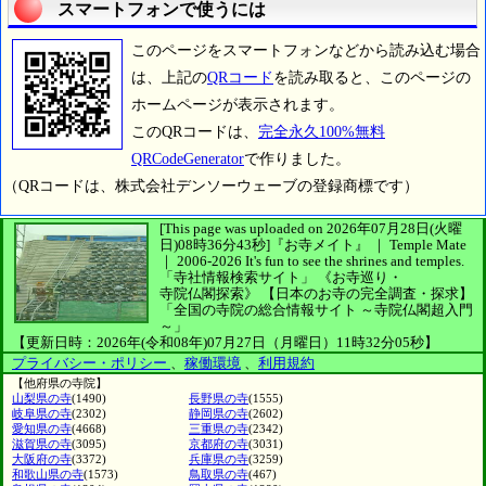
スマートフォンで使うには
このページをスマートフォンなどから読み込む場合
は、上記の
QRコード
を読み取ると、このページの
ホームページが表示されます。
このQRコードは、
完全永久100%無料
QRCodeGenerator
で作りました。
（QRコードは、株式会社デンソーウェーブの登録商標です）
[This page was uploaded on 2026年07月28日(火曜
日)08時36分43秒]
『お寺メイト』 ｜ Temple Mate
｜
2006-2026
It's fun to see
the shrines and temples.
「寺社情報検索サイト」
《お寺巡り・
寺院仏閣探索》
【日本のお寺の完全調査・探求】
「全国の寺院の総合情報サイト ～寺院仏閣超入門
～」
【更新日時：2026年(令和08年)07月27日（月曜日）11時32分05秒】
プライバシー・ポリシー
、
稼働環境
、
利用規約
【他府県の寺院】
山梨県の寺
(1490)
長野県の寺
(1555)
岐阜県の寺
(2302)
静岡県の寺
(2602)
愛知県の寺
(4668)
三重県の寺
(2342)
滋賀県の寺
(3095)
京都府の寺
(3031)
大阪府の寺
(3372)
兵庫県の寺
(3259)
和歌山県の寺
(1573)
鳥取県の寺
(467)