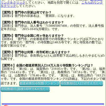
リンクをクリック
してください。 地図を別窓で開くには、
こちらのリンク
をクリック
してください。
【質問2】普門寺の宗派は何ですか？
【回答2】普門寺の宗派名は、「曹洞宗」になります。
【質問3】普門寺の法人番号はわかりますか？
【回答3】普門寺は、法人番号「7150005007408」の寺院です。法人番号指
定年月日は、「2015-10-05(月曜日)」です。
【質問4】普門寺は全国に何ヶ寺ありますか？
【回答4】「普門寺」の全都道府県での寺院数とランキングは以下のとおり
です。全国での「普門寺」の寺院数は148カ寺です。同じ寺院名の数では、
全国で第31位です。
【質問5】普門寺は何県・何市町村にありますか？
【回答5】普門寺は、奈良県(ならけん)吉野郡下北山村(しもきたやまむら)の
仏閣です。
【質問６】全国の都道府県別人口10万人当り寺院数ランキングは？
【回答６】「第1位」は、滋賀県の『219.05ヶ寺』です。「第2位」は、福井
県の『214.43ヶ寺』です。「第3位」は、島根県の『187.8ヶ寺』です。「第
4位」は、山梨県の『178.46ヶ寺』です。「第5位」は、和歌山県の『163.25
ヶ寺』です。全国の都道府県別寺院ランキングの詳細は、下記のボタンで確
認できます。
都道府県別寺院数ランキング
寺院数順位(人口10万人当たり)
寺院数順位(面積100平方Km当たり)