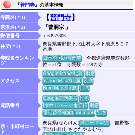
『
普門寺
』の基本情報
【
普門寺
】
寺院名(＊1)
『曹洞宗 』
宗派名(＊2)
郵便番号
〒639-3806
奈良県吉野郡下北山村大字下池原５９７
住所(＊3)
番地
寺院名ランキン
日本全国の普門寺
全都道府県寺院数順
グ
位＝31位、寺院数＝148カ寺
Google Mapの地図
別窓
アクセス
Yahoo Mapの地図
別窓
Bing Mapの地図
別窓
Google電話番号
別窓
電話番号
iタウンページ電話帳
別窓
電話番号検索(jpnumber)
別窓
奈良県(ならけん)
県コード = 29
、吉野郡
県・市町村コー
下北山村(しもきたやまむら)
ド