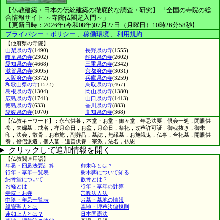
【仏教建築・日本の伝統建築の徹底的な調査・研究】
「全国の寺院の総
合情報サイト ～寺院仏閣超入門～」
【更新日時：2026年(令和08年)07月27日（月曜日）10時26分58秒】
プライバシー・ポリシー
、
稼働環境
、
利用規約
【他府県の寺院】
山梨県の寺
(1490)
長野県の寺
(1555)
岐阜県の寺
(2302)
静岡県の寺
(2602)
愛知県の寺
(4668)
三重県の寺
(2342)
滋賀県の寺
(3095)
京都府の寺
(3031)
大阪府の寺
(3372)
兵庫県の寺
(3259)
和歌山県の寺
(1573)
鳥取県の寺
(467)
島根県の寺
(1304)
岡山県の寺
(1380)
広島県の寺
(1741)
山口県の寺
(1413)
徳島県の寺
(633)
香川県の寺
(883)
愛媛県の寺
(1070)
高知県の寺
(368)
【仏教キーワード】：永代供養，本堂・お堂・御々堂，年忌法要，倶会一処，閉眼供
養，夫婦墓，戒名，祥月命日，お盆，月命日，祭祀，改葬許可証，御魂抜き，御朱
印，法会，散骨，お布施，副葬品，墓誌，無縁墓，お施餓鬼，仏事，合祀墓，開眼供
養，僧侶派遣，個人墓，追善供養，宗派，法名，仏恩
クリックして追加情報を開く
【仏教関連用語】
年忌・回忌法要計算
御朱印とは？
行年・享年一覧表
樹木葬について知る
納骨堂について
散骨とは？
お経とは
行年・享年の計算
寺院・お寺
宗教法人法
中陰・年忌一覧表
お墓・墓地の情報
親鸞聖人とは
墓地・埋葬法律規則
蓮如上人とは？
日本国憲法