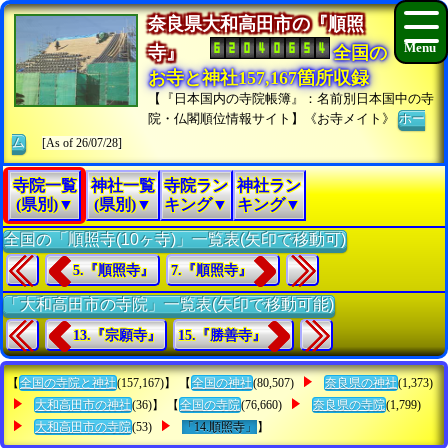
奈良県大和高田市の『順照
寺』
全国の
お寺と神社157,167箇所収録
【『日本国内の寺院帳簿』：名前別日本国中の寺
院・仏閣順位情報サイト】《お寺メイト》
ホー
ム
[As of 26/07/28]
寺院一覧
神社一覧
寺院ラン
神社ラン
(県別)▼
(県別)▼
キング▼
キング▼
全国の「順照寺(10ヶ寺)」一覧表(矢印で移動可)
5.『順照寺』
7.『順照寺』
「大和高田市の寺院」一覧表(矢印で移動可能)
13.『宗願寺』
15.『勝善寺』
【
全国の寺院と神社
(157,167)】 【
全国の神社
(80,507)
奈良県の神社
(1,373)
大和高田市の神社
(36)】 【
全国の寺院
(76,660)
奈良県の寺院
(1,799)
大和高田市の寺院
(53)
「14.順照寺」
】