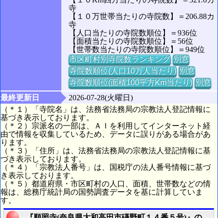
寺
【１０万世帯当たりの寺院数】＝206.88カ
寺
【人口当たりの寺院数順位】＝936位
【面積当たりの寺院数順位】＝56位
【世帯数当たりの寺院数順位】＝949位
市区町村別寺院数ランキング
別窓
寺院数順位(人口10万人当たり)
別窓
寺院数順位(面積100平方Km当たり)
別窓
最終更新日
2026-07-28(火曜日)
（＊１）「寺院名」は、法務省法務局の宗教法人登記情報に
基づき表示しております。
（＊２）宗派名の一部は、ＡＩを利用してインターネット経
由で情報を収集しているため、データに誤りがある場合があ
ります。
（＊３）「住所」は、法務省法務局の宗教法人登記情報に基
づき表示しております。
（＊４）「宗教法人番号」は、国税庁の法人番号情報に基づ
き表示しております。
（＊５）都道府県・市区町村の人口、面積、世帯数などの情
報は、総務庁統計局の国勢調査データを基に計算していま
す。
『順照寺(奈良県大和高田市礒野町１４番５号)』の航