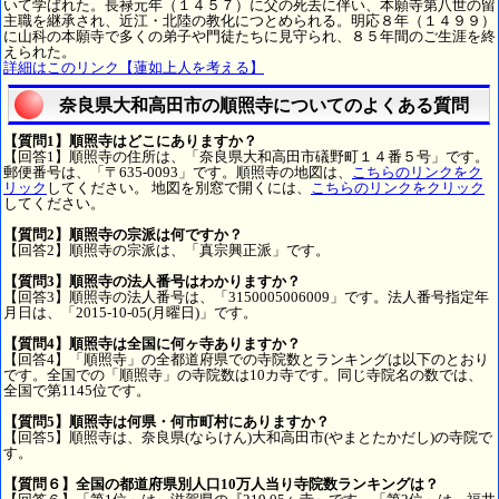
いて学ばれた。長禄元年（１４５７）に父の死去に伴い、本願寺第八世の留
主職を継承され、近江・北陸の教化につとめられる。明応８年（１４９９）
に山科の本願寺で多くの弟子や門徒たちに見守られ、８５年間のご生涯を終
えられた。
詳細はこのリンク【蓮如上人を考える】
奈良県大和高田市の順照寺についてのよくある質問
【質問1】順照寺はどこにありますか？
【回答1】順照寺の住所は、「奈良県大和高田市礒野町１４番５号」です。
郵便番号は、「〒635-0093」です。順照寺の地図は、
こちらのリンクをク
リック
してください。 地図を別窓で開くには、
こちらのリンクをクリック
してください。
【質問2】順照寺の宗派は何ですか？
【回答2】順照寺の宗派は、「真宗興正派」です。
【質問3】順照寺の法人番号はわかりますか？
【回答3】順照寺の法人番号は、「3150005006009」です。法人番号指定年
月日は、「2015-10-05(月曜日)」です。
【質問4】順照寺は全国に何ヶ寺ありますか？
【回答4】「順照寺」の全都道府県での寺院数とランキングは以下のとおり
です。全国での「順照寺」の寺院数は10カ寺です。同じ寺院名の数では、
全国で第1145位です。
【質問5】順照寺は何県・何市町村にありますか？
【回答5】順照寺は、奈良県(ならけん)大和高田市(やまとたかだし)の寺院で
す。
【質問６】全国の都道府県別人口10万人当り寺院数ランキングは？