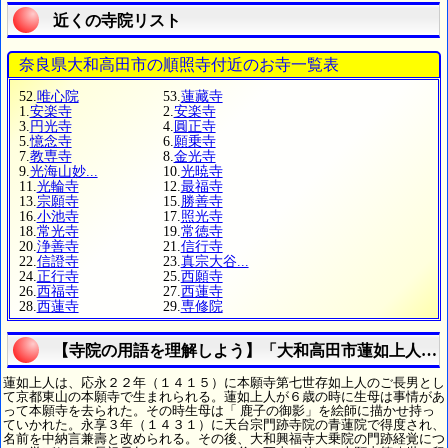
近くの寺院リスト
奈良県大和高田市の順照寺付近のお寺一覧表
52.
唯心院
53.
蓮藏寺
1.
安楽寺
2.
安楽寺
3.
円光寺
4.
圓正寺
5.
憶念寺
6.
願乗寺
7.
教専寺
8.
金光寺
9.
光海山妙...
10.
光暁寺
11.
光輪寺
12.
最福寺
13.
宗願寺
15.
勝善寺
16.
小池寺
17.
照光寺
18.
常光寺
19.
常徳寺
20.
浄善寺
21.
信行寺
22.
信證寺
23.
真宗大谷...
24.
正行寺
25.
西願寺
26.
西福寺
27.
西蓮寺
28.
西蓮寺
29.
専修院
【寺院の用語を理解しよう】「大和高田市蓮如上人を
蓮如上人は、応永２２年（１４１５）に本願寺第七世存如上人のご長男とし
て京都東山の本願寺で生まれられる。蓮如上人が６歳の時に生母は事情があ
って本願寺を去られた。その時生母は「 鹿子の御影」を絵師に描かせ持っ
ていかれた。永享３年（１４３１）に天台宗門跡寺院の青蓮院で得度され、
名前を中納言兼壽と改められる。その後、大和興福寺大乗院の門跡経覚につ