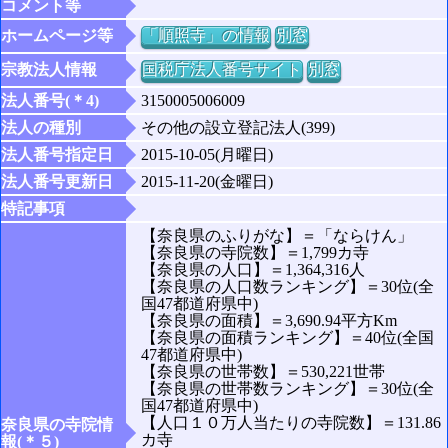
コメント等
ホームページ等
「順照寺」の情報
別窓
宗教法人情報
国税庁法人番号サイト
別窓
法人番号(＊4)
3150005006009
法人の種別
その他の設立登記法人(399)
法人番号指定日
2015-10-05(月曜日)
法人番号更新日
2015-11-20(金曜日)
特記事項
【奈良県のふりがな】＝「ならけん」
【奈良県の寺院数】＝1,799カ寺
【奈良県の人口】＝1,364,316人
【奈良県の人口数ランキング】＝30位(全
国47都道府県中)
【奈良県の面積】＝3,690.94平方Km
【奈良県の面積ランキング】＝40位(全国
47都道府県中)
【奈良県の世帯数】＝530,221世帯
【奈良県の世帯数ランキング】＝30位(全
国47都道府県中)
【人口１０万人当たりの寺院数】＝131.86
奈良県の寺院情
カ寺
報(＊５)