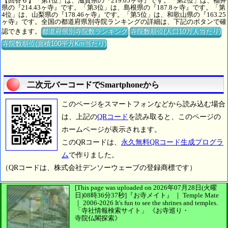
【回答６】「第1位」は、滋賀県の『219.05ヶ寺』です。「第2位」は、福井
県の『214.43ヶ寺』です。「第3位」は、島根県の『187.8ヶ寺』です。「第
4位」は、山梨県の『178.46ヶ寺』です。「第5位」は、和歌山県の『163.25
ヶ寺』です。全国の都道府県別寺院ランキングの詳細は、下記のボタンで確
認できます。
都道府県別寺院数ランキング
寺院数順位(人口10万人当たり)
寺院数順位(面積100平方Km当たり)
二次元バーコードでSmartphoneから
このページをスマートフォンなどから読み込む場合
は、上記の
QRコード
を読み取ると、このページの
ホームページが表示されます。
このQRコードは、
永久無料QRコード生成プログラ
ム
で作りました。
（QRコードは、株式会社デンソーウェーブの登録商標です）
[This page was uploaded on 2026年07月28日(火曜
日)08時36分37秒]
『お寺メイト』 ｜ Temple Mate
｜
2006-2026
It's fun to see
the shrines and temples.
「寺社情報検索サイト」
《お寺巡り・
寺院仏閣探索》