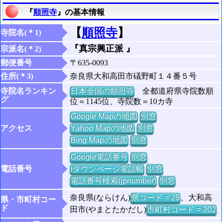
『
順照寺
』の基本情報
【
順照寺
】
寺院名(＊1)
『真宗興正派 』
宗派名(＊2)
郵便番号
〒635-0093
住所(＊3)
奈良県大和高田市礒野町１４番５号
寺院名ランキン
日本全国の順照寺
全都道府県寺院数順
グ
位＝1145位、寺院数＝10カ寺
Google Mapの地図
別窓
アクセス
Yahoo Mapの地図
別窓
Bing Mapの地図
別窓
Google電話番号
別窓
電話番号
iタウンページ電話帳
別窓
電話番号検索(jpnumber)
別窓
奈良県(ならけん)
県コード = 29
、大和高
県・市町村コー
ド
田市(やまとたかだし)
市町村コード = 202