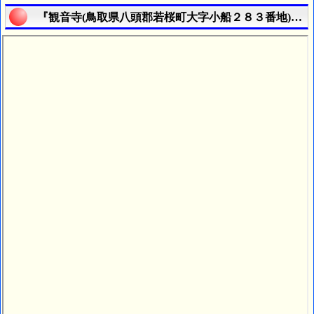
『観音寺(鳥取県八頭郡若桜町大字小船２８３番地)』