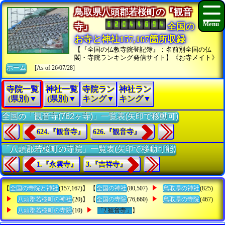
鳥取県八頭郡若桜町の『観音
寺』
全国の
お寺と神社157,167箇所収録
【『全国の仏教寺院登記簿』：名前別全国の仏
閣・寺院ランキング発信サイト】《お寺メイト》
ホーム
[As of 26/07/28]
寺院一覧
神社一覧
寺院ラン
神社ラン
(県別)▼
(県別)▼
キング▼
キング▼
全国の「観音寺(762ヶ寺)」一覧表(矢印で移動可)
624.『観音寺』
626.『観音寺』
「八頭郡若桜町の寺院」一覧表(矢印で移動可能)
1.『永雲寺』
3.『吉祥寺』
【
全国の寺院と神社
(157,167)】 【
全国の神社
(80,507)
鳥取県の神社
(825)
八頭郡若桜町の神社
(20)】 【
全国の寺院
(76,660)
鳥取県の寺院
(467)
八頭郡若桜町の寺院
(10)
「2.観音寺」
】