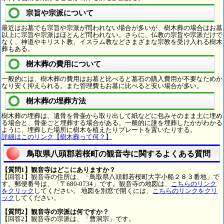
宗旨や宗派について
最近はお墓でも宗旨や宗派が問われない場合が多いが、樹木葬の場合はお墓
以上に宗旨や宗派はほとんど問われない。さらに、仏教の宗旨や宗派だけで
なく、神道やキリスト教、イスラム教などさまざまな宗教を受け入れる樹木
葬もある。
樹木葬の費用について
一般的には、樹木葬の費用はお墓と比べると墓石の購入費用が不要なためか
なり安く抑えられる。また管理費もお墓に比べると安い場合が多い。
樹木葬の埋葬方法
樹木葬の埋葬は、遺骨を骨壷から取り出して紙などに包みそのまま土に埋め
る場合と、骨壷ごと埋葬する場合がある。一般的に誰を埋葬したかがわかる
ように、埋葬した場所に樹木を植えたりプレートを置いたりする。
詳細はこのリンク【樹木葬って何？】
鳥取県八頭郡若桜町の観音寺に関するよくある質問
【質問1】観音寺はどこにありますか？
【回答1】観音寺の住所は、「鳥取県八頭郡若桜町大字小船２８３番地」で
す。郵便番号は、「〒680-0734」です。観音寺の地図は、
こちらのリンク
をクリック
してください。 地図を別窓で開くには、
こちらのリンクをクリ
ック
してください。
【質問2】観音寺の宗派は何ですか？
【回答2】観音寺の宗派は、「曹洞宗」です。