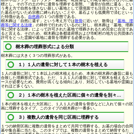
標とし、その下の土の中に遺骨を埋葬する形態。「遺骨が自然に還る」とい
う考え方で自然を壊さない新しい墓地として環境面でも注目されている。ま
た墓石がないため宗教に縛られないことや、墓石よりも低費用で済むといっ
た特徴がある。
自然葬
の１つの形態である。
樹木葬は「自然に還す」という考え方では
散骨
に近いが、散骨は「
墓地、埋
葬等に関する法律
」の枠外で行われているのに対し、樹木葬は「墓地、埋葬
等に関する法律」によって許可された墓地で埋葬されるため完全に合法であ
ると言える。そのため、樹木葬は各都道府県および市町村の地方公共団体の
許可をとった霊園や墓地に遺骨を埋葬する必要がある。
樹木葬の埋葬形式による分類
樹木葬には大きく３つの埋葬形式がある。
１）１人の遺骨に対して１本の樹木を植える
１人の遺骨に対して１本以上の樹木植えるため、本来の樹木葬の趣旨に最も
合致した埋葬形式である。ただ、１人１人の遺骨に対して樹木を植えるスペ
ースが必要なため、費用が高くなる傾向にあり、対応している墓地や霊園は
それほど多くない。
２）１本の樹木を植えた区画に個々の遺骨を別々に埋葬
１本の樹木を植えた大区画に、１人１人の遺骨を骨壺などに入れて個々の区
画に埋葬するタイプ。このタイプの樹木葬が一番多い。
３）複数人の遺骨を同じ区画に埋葬する
１つの納骨区画に複数の遺骨をまとめて共同で埋葬する。お墓の場合の合同
墓や集合墓に当たる。このタイプでは、複数の遺骨をまとめて納骨するた