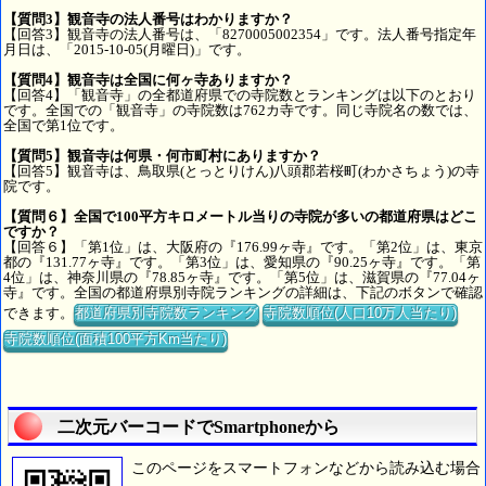
【質問3】観音寺の法人番号はわかりますか？
【回答3】観音寺の法人番号は、「8270005002354」です。法人番号指定年
月日は、「2015-10-05(月曜日)」です。
【質問4】観音寺は全国に何ヶ寺ありますか？
【回答4】「観音寺」の全都道府県での寺院数とランキングは以下のとおり
です。全国での「観音寺」の寺院数は762カ寺です。同じ寺院名の数では、
全国で第1位です。
【質問5】観音寺は何県・何市町村にありますか？
【回答5】観音寺は、鳥取県(とっとりけん)八頭郡若桜町(わかさちょう)の寺
院です。
【質問６】全国で100平方キロメートル当りの寺院が多いの都道府県はどこ
ですか？
【回答６】「第1位」は、大阪府の『176.99ヶ寺』です。「第2位」は、東京
都の『131.77ヶ寺』です。「第3位」は、愛知県の『90.25ヶ寺』です。「第
4位」は、神奈川県の『78.85ヶ寺』です。「第5位」は、滋賀県の『77.04ヶ
寺』です。全国の都道府県別寺院ランキングの詳細は、下記のボタンで確認
できます。
都道府県別寺院数ランキング
寺院数順位(人口10万人当たり)
寺院数順位(面積100平方Km当たり)
二次元バーコードでSmartphoneから
このページをスマートフォンなどから読み込む場合