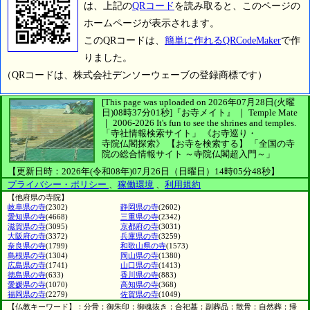
は、上記の
QRコード
を読み取ると、このページの
ホームページが表示されます。
このQRコードは、
簡単に作れるQRCodeMaker
で作
りました。
（QRコードは、株式会社デンソーウェーブの登録商標です）
[This page was uploaded on 2026年07月28日(火曜
日)08時37分01秒]
『お寺メイト』 ｜ Temple Mate
｜
2006-2026
It's fun to see
the shrines and temples.
「寺社情報検索サイト」
《お寺巡り・
寺院仏閣探索》
【お寺を検索する】
「全国の寺
院の総合情報サイト ～寺院仏閣超入門～」
【更新日時：2026年(令和08年)07月26日（日曜日）14時05分48秒】
プライバシー・ポリシー
、
稼働環境
、
利用規約
【他府県の寺院】
岐阜県の寺
(2302)
静岡県の寺
(2602)
愛知県の寺
(4668)
三重県の寺
(2342)
滋賀県の寺
(3095)
京都府の寺
(3031)
大阪府の寺
(3372)
兵庫県の寺
(3259)
奈良県の寺
(1799)
和歌山県の寺
(1573)
島根県の寺
(1304)
岡山県の寺
(1380)
広島県の寺
(1741)
山口県の寺
(1413)
徳島県の寺
(633)
香川県の寺
(883)
愛媛県の寺
(1070)
高知県の寺
(368)
福岡県の寺
(2279)
佐賀県の寺
(1049)
【仏教キーワード】：分骨；御朱印；御魂抜き；合祀墓；副葬品；散骨；自然葬；帰