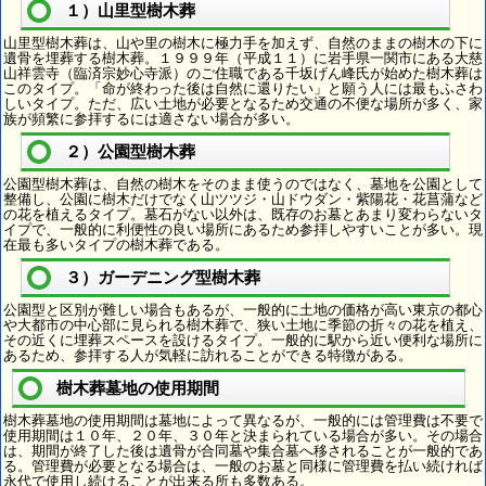
１）山里型樹木葬
山里型樹木葬は、山や里の樹木に極力手を加えず、自然のままの樹木の下に
遺骨を埋葬する樹木葬。１９９９年（平成１１）に岩手県一関市にある大慈
山祥雲寺（臨済宗妙心寺派）のご住職である千坂げん峰氏が始めた樹木葬は
このタイプ。「命が終わった後は自然に還りたい」と願う人には最もふさわ
しいタイプ。ただ、広い土地が必要となるため交通の不便な場所が多く、家
族が頻繁に参拝するには適さない場合が多い。
２）公園型樹木葬
公園型樹木葬は、自然の樹木をそのまま使うのではなく、墓地を公園として
整備し、公園に樹木だけでなく山ツツジ・山ドウダン・紫陽花・花菖蒲など
の花を植えるタイプ。墓石がない以外は、既存のお墓とあまり変わらないタ
イプで、一般的に利便性の良い場所にあるため参拝しやすいことが多い。現
在最も多いタイプの樹木葬である。
３）ガーデニング型樹木葬
公園型と区別が難しい場合もあるが、一般的に土地の価格が高い東京の都心
や大都市の中心部に見られる樹木葬で、狭い土地に季節の折々の花を植え、
その近くに埋葬スペースを設けるタイプ。一般的に駅から近い便利な場所に
あるため、参拝する人が気軽に訪れることができる特徴がある。
樹木葬墓地の使用期間
樹木葬墓地の使用期間は墓地によって異なるが、一般的には管理費は不要で
使用期間は１０年、２０年、３０年と決まられている場合が多い。その場合
は、期間が終了した後は遺骨が合同墓や集合墓へ移されることが一般的であ
る。管理費が必要となる場合は、一般のお墓と同様に管理費を払い続ければ
永代で使用し続けることが出来る所も多数ある。