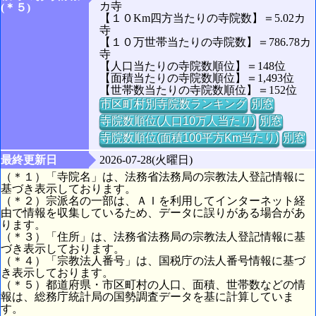
カ寺
(＊５)
【１０Km四方当たりの寺院数】＝5.02カ
寺
【１０万世帯当たりの寺院数】＝786.78カ
寺
【人口当たりの寺院数順位】＝148位
【面積当たりの寺院数順位】＝1,493位
【世帯数当たりの寺院数順位】＝152位
市区町村別寺院数ランキング
別窓
寺院数順位(人口10万人当たり)
別窓
寺院数順位(面積100平方Km当たり)
別窓
最終更新日
2026-07-28(火曜日)
（＊１）「寺院名」は、法務省法務局の宗教法人登記情報に
基づき表示しております。
（＊２）宗派名の一部は、ＡＩを利用してインターネット経
由で情報を収集しているため、データに誤りがある場合があ
ります。
（＊３）「住所」は、法務省法務局の宗教法人登記情報に基
づき表示しております。
（＊４）「宗教法人番号」は、国税庁の法人番号情報に基づ
き表示しております。
（＊５）都道府県・市区町村の人口、面積、世帯数などの情
報は、総務庁統計局の国勢調査データを基に計算していま
す。