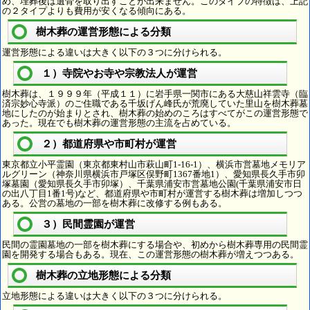
め、埋葬後は遺骨を取り出すことが出来ません。このタイプの特徴は、上記
の２タイプよりも費用が安くなる傾向にある。
樹木葬の運営形態による分類
運営形態による違いは大きく以下の３つに分けられる。
１）寺院やお寺や宗教法人が運営
樹木葬は、１９９９年（平成１１）に岩手県一関市にある大慈山祥雲寺（臨
済宗妙心寺派）のご住職である千坂げん峰氏が荒廃していた里山を樹木葬墓
地にしたのが始まりとされ、樹木葬の始めのころはすべてがこの運営形態で
あった。現在でも樹木葬の運営形態の主流を占めている。
２）都道府県や市町村が運営
東京都立小平霊園（東京都東村山市萩山町1-16-1）、横浜市営墓地メモリア
ルグリーン（神奈川県横浜市戸塚区俣野町1367番地1）、愛知県長久手市卯
塚墓園（愛知県長久手市卯塚）、千葉県浦安市営墓地公園(千葉県浦安市日
の出八丁目1番1号)など、都道府県や市町村が運営する樹木葬は増加しつつ
ある。公営の墓地の一部を樹木葬に改修する例もある。
３）民間霊園が運営
民間の霊園墓地の一部を樹木葬にする場合や、初めから樹木葬専用の民間霊
園を開発する場合もある。現在、この運営形態の樹木葬が増えつつある。
樹木葬の立地形態による分類
立地形態による違いは大きく以下の３つに分けられる。