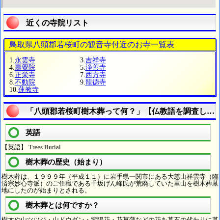
近くの寺院リスト
鳥取県八頭郡若桜町の観音寺付近のお寺一覧表
1.
永雲寺
3.
吉祥寺
4.
壽覺院
5.
浄善寺
6.
正栄寺
7.
西方寺
8.
不動院
9.
龍徳寺
10.
蓮教寺
「八頭郡若桜町樹木葬って何？」【仏教語を調査しよ
英語
【英語】 Trees Burial
樹木葬の歴史（始まり）
樹木葬は、１９９９年（平成１１）に岩手県一関市にある大慈山祥雲寺（臨
済宗妙心寺派）のご住職である千坂げん峰氏が荒廃していた里山を樹木葬墓
地にしたのが始まりとされる。
樹木葬とは何ですか？
樹木や山ツツジ・山ドウダン・紫陽花・花菖蒲などの花を墓石の代わりに墓