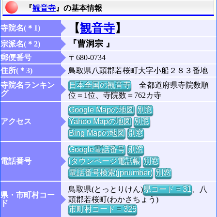
『
観音寺
』の基本情報
【
観音寺
】
寺院名(＊1)
『曹洞宗 』
宗派名(＊2)
郵便番号
〒680-0734
住所(＊3)
鳥取県八頭郡若桜町大字小船２８３番地
寺院名ランキン
日本全国の観音寺
全都道府県寺院数順
グ
位＝1位、寺院数＝762カ寺
Google Mapの地図
別窓
アクセス
Yahoo Mapの地図
別窓
Bing Mapの地図
別窓
Google電話番号
別窓
電話番号
iタウンページ電話帳
別窓
電話番号検索(jpnumber)
別窓
鳥取県(とっとりけん)
県コード = 31
、八
県・市町村コー
頭郡若桜町(わかさちょう)
ド
市町村コード = 325