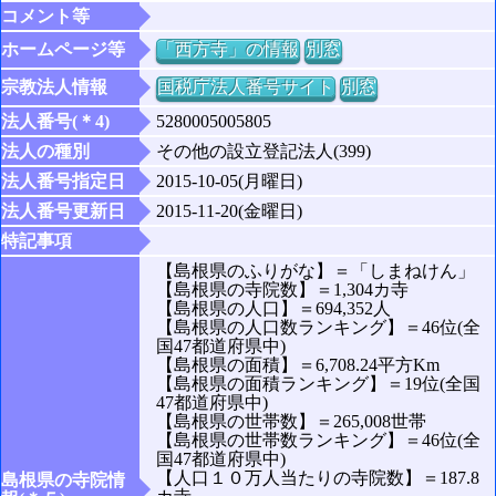
コメント等
ホームページ等
「西方寺」の情報
別窓
宗教法人情報
国税庁法人番号サイト
別窓
法人番号(＊4)
5280005005805
法人の種別
その他の設立登記法人(399)
法人番号指定日
2015-10-05(月曜日)
法人番号更新日
2015-11-20(金曜日)
特記事項
【島根県のふりがな】＝「しまねけん」
【島根県の寺院数】＝1,304カ寺
【島根県の人口】＝694,352人
【島根県の人口数ランキング】＝46位(全
国47都道府県中)
【島根県の面積】＝6,708.24平方Km
【島根県の面積ランキング】＝19位(全国
47都道府県中)
【島根県の世帯数】＝265,008世帯
【島根県の世帯数ランキング】＝46位(全
国47都道府県中)
【人口１０万人当たりの寺院数】＝187.8
島根県の寺院情