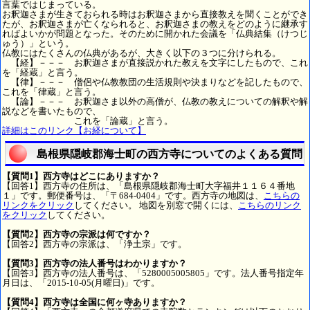
言葉ではじまっている。
お釈迦さまが生きておられる時はお釈迦さまから直接教えを聞くことができ
たが、お釈迦さまが亡くなられると、お釈迦さまの教えをどのように継承す
ればよいかが問題となった。そのために開かれた会議を「仏典結集（けつじ
ゅう）」という。
仏教にはたくさんの仏典があるが、大きく以下の３つに分けられる。
【経】－－－ お釈迦さまが直接説かれた教えを文字にしたもので、これ
を「経蔵」と言う。
【律】－－－ 僧侶や仏教教団の生活規則や決まりなどを記したもので、
これを「律蔵」と言う。
【論】－－－ お釈迦さま以外の高僧が、仏教の教えについての解釈や解
説などを書いたもので、
これを「論蔵」と言う。
詳細はこのリンク【お経について】
島根県隠岐郡海士町の西方寺についてのよくある質問
【質問1】西方寺はどこにありますか？
【回答1】西方寺の住所は、「島根県隠岐郡海士町大字福井１１６４番地
１」です。郵便番号は、「〒684-0404」です。西方寺の地図は、
こちらの
リンクをクリック
してください。 地図を別窓で開くには、
こちらのリンク
をクリック
してください。
【質問2】西方寺の宗派は何ですか？
【回答2】西方寺の宗派は、「浄土宗」です。
【質問3】西方寺の法人番号はわかりますか？
【回答3】西方寺の法人番号は、「5280005005805」です。法人番号指定年
月日は、「2015-10-05(月曜日)」です。
【質問4】西方寺は全国に何ヶ寺ありますか？