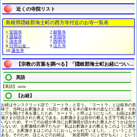
近くの寺院リスト
島根県隠岐郡海士町の西方寺付近のお寺一覧表
1.
安国寺
2.
願誓寺
3.
源福寺
4.
常唱寺
5.
清水寺
7.
西明寺
8.
日照山金...
9.
法久寺
10.
蓮生寺
【宗教の言葉を調べる】「隠岐郡海士町お経について
英語
【英語】 sutra
【お経】
お経はサンスクリット語で「スートラ」と言う。「スートラ」とは縦糸の意
味で、当時はお釈迦さま（仏陀）の教えを木の葉や木の皮などに書き、それ
に穴を開けて糸を通したため「スートラ」と呼ぶようになった。お経はお釈
迦さまが説法された教えである。お釈迦さまは自分の教えを文字で残されて
いないため、すべてのお経が本当にお釈迦様が説かれた教えかどうかは分か
らないが、お釈迦様の弟子たちが「私はお釈迦さまの教えをこのように聞き
ました。お釈迦さまはこのようにおっしゃられていました。」ということで
ある。そのため、ほとんどのお経は、「如是我聞（にょぜがもん）」という