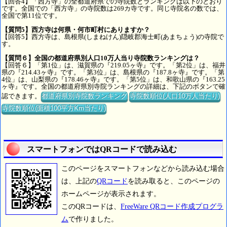
【回答4】「西方寺」の全都道府県での寺院数とランキングは以下のとおり
です。全国での「西方寺」の寺院数は269カ寺です。同じ寺院名の数では、
全国で第11位です。
【質問5】西方寺は何県・何市町村にありますか？
【回答5】西方寺は、島根県(しまねけん)隠岐郡海士町(あまちょう)の寺院で
す。
【質問６】全国の都道府県別人口10万人当り寺院数ランキングは？
【回答６】「第1位」は、滋賀県の『219.05ヶ寺』です。「第2位」は、福井
県の『214.43ヶ寺』です。「第3位」は、島根県の『187.8ヶ寺』です。「第
4位」は、山梨県の『178.46ヶ寺』です。「第5位」は、和歌山県の『163.25
ヶ寺』です。全国の都道府県別寺院ランキングの詳細は、下記のボタンで確
認できます。
都道府県別寺院数ランキング
寺院数順位(人口10万人当たり)
寺院数順位(面積100平方Km当たり)
スマートフォンではQRコードで読み込む
このページをスマートフォンなどから読み込む場合
は、上記の
QRコード
を読み取ると、このページの
ホームページが表示されます。
このQRコードは、
FreeWare QRコード作成プログラ
ム
で作りました。