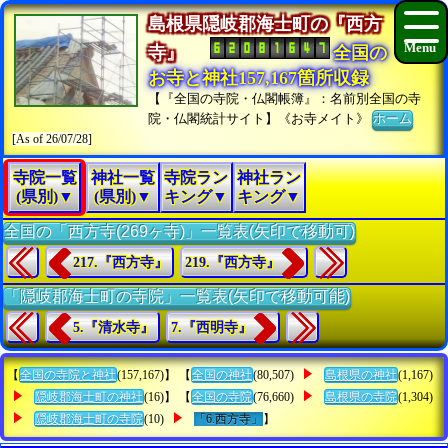
島根県隠岐郡海士町の『西方
寺』
全国の
お寺と神社157,167箇所収録
【『全国の寺院・仏閣帳簿』：名前別全国の寺
院・仏閣統計サイト】《お寺メイト》
ホーム
[As of 26/07/28]
寺院一覧
神社一覧
寺院ラン
神社ラン
(県別)▼
(県別)▼
キング▼
キング▼
全国の「西方寺(269ヶ寺)」一覧表(矢印で移動可)
217.『西方寺』
219.『西方寺』
「隠岐郡海士町の寺院」一覧表(矢印で移動可能)
5.『清水寺』
7.『西明寺』
【
全国の寺院と神社
(157,167)】 【
全国の神社
(80,507)
島根県の神社
(1,167)
隠岐郡海士町の神社
(16)】 【
全国の寺院
(76,660)
島根県の寺院
(1,304)
隠岐郡海士町の寺院
(10)
「6.西方寺」
】