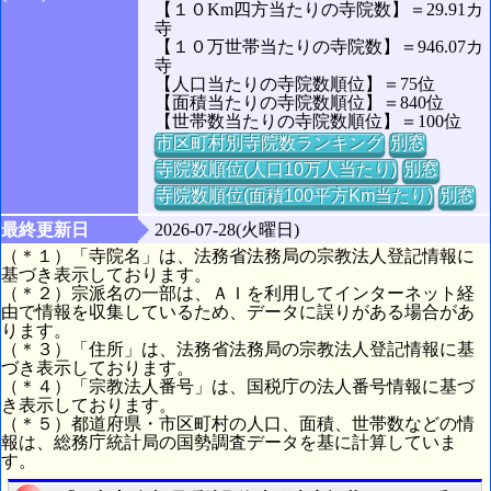
【１０Km四方当たりの寺院数】＝29.91カ
寺
【１０万世帯当たりの寺院数】＝946.07カ
寺
【人口当たりの寺院数順位】＝75位
【面積当たりの寺院数順位】＝840位
【世帯数当たりの寺院数順位】＝100位
市区町村別寺院数ランキング
別窓
寺院数順位(人口10万人当たり)
別窓
寺院数順位(面積100平方Km当たり)
別窓
最終更新日
2026-07-28(火曜日)
（＊１）「寺院名」は、法務省法務局の宗教法人登記情報に
基づき表示しております。
（＊２）宗派名の一部は、ＡＩを利用してインターネット経
由で情報を収集しているため、データに誤りがある場合があ
ります。
（＊３）「住所」は、法務省法務局の宗教法人登記情報に基
づき表示しております。
（＊４）「宗教法人番号」は、国税庁の法人番号情報に基づ
き表示しております。
（＊５）都道府県・市区町村の人口、面積、世帯数などの情
報は、総務庁統計局の国勢調査データを基に計算していま
す。