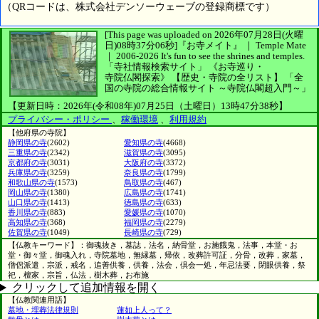
（QRコードは、株式会社デンソーウェーブの登録商標です）
[This page was uploaded on 2026年07月28日(火曜
日)08時37分06秒]
『お寺メイト』 ｜ Temple Mate
｜
2006-2026
It's fun to see
the shrines and temples.
「寺社情報検索サイト」
《お寺巡り・
寺院仏閣探索》
【歴史・寺院の全リスト】
「全
国の寺院の総合情報サイト ～寺院仏閣超入門～」
【更新日時：2026年(令和08年)07月25日（土曜日）13時47分38秒】
プライバシー・ポリシー
、
稼働環境
、
利用規約
【他府県の寺院】
静岡県の寺
(2602)
愛知県の寺
(4668)
三重県の寺
(2342)
滋賀県の寺
(3095)
京都府の寺
(3031)
大阪府の寺
(3372)
兵庫県の寺
(3259)
奈良県の寺
(1799)
和歌山県の寺
(1573)
鳥取県の寺
(467)
岡山県の寺
(1380)
広島県の寺
(1741)
山口県の寺
(1413)
徳島県の寺
(633)
香川県の寺
(883)
愛媛県の寺
(1070)
高知県の寺
(368)
福岡県の寺
(2279)
佐賀県の寺
(1049)
長崎県の寺
(729)
【仏教キーワード】：御魂抜き，墓誌，法名，納骨堂，お施餓鬼，法事，本堂・お
堂・御々堂，御魂入れ，寺院墓地，無縁墓，帰依，改葬許可証，分骨，改葬，家墓，
僧侶派遣，宗派，戒名，追善供養，供養，法会，倶会一処，年忌法要，閉眼供養，祭
祀，檀家，宗旨，仏法，樹木葬，お布施
クリックして追加情報を開く
【仏教関連用語】
墓地・埋葬法律規則
蓮如上人って？