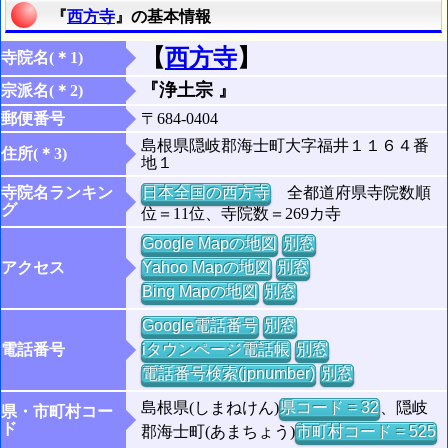
『
西方寺
』の基本情報
【
西方寺
】
寺院名(＊1)
『浄土宗 』
宗派名(＊2)
郵便番号
〒684-0404
島根県隠岐郡海士町大字福井１１６４番
住所(＊3)
地１
寺院名ランキン
日本全国の西方寺
全都道府県寺院数順
グ
位＝11位、寺院数＝269カ寺
Google Mapの地図
別窓
アクセス
Yahoo Mapの地図
別窓
Bing Mapの地図
別窓
Google電話番号
別窓
電話番号
iタウンページ電話帳
別窓
電話番号検索(jpnumber)
別窓
島根県(しまねけん)
県コード = 32
、隠岐
県・市町村コー
ド
郡海士町(あまちょう)
市町村コード = 525