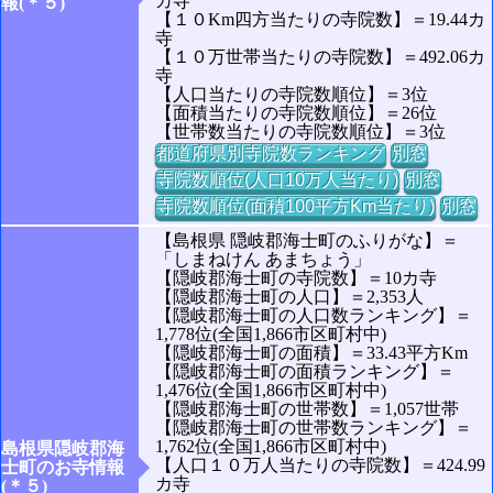
カ寺
報(＊５)
【１０Km四方当たりの寺院数】＝19.44カ
寺
【１０万世帯当たりの寺院数】＝492.06カ
寺
【人口当たりの寺院数順位】＝3位
【面積当たりの寺院数順位】＝26位
【世帯数当たりの寺院数順位】＝3位
都道府県別寺院数ランキング
別窓
寺院数順位(人口10万人当たり)
別窓
寺院数順位(面積100平方Km当たり)
別窓
【島根県 隠岐郡海士町のふりがな】＝
「しまねけん あまちょう」
【隠岐郡海士町の寺院数】＝10カ寺
【隠岐郡海士町の人口】＝2,353人
【隠岐郡海士町の人口数ランキング】＝
1,778位(全国1,866市区町村中)
【隠岐郡海士町の面積】＝33.43平方Km
【隠岐郡海士町の面積ランキング】＝
1,476位(全国1,866市区町村中)
【隠岐郡海士町の世帯数】＝1,057世帯
【隠岐郡海士町の世帯数ランキング】＝
1,762位(全国1,866市区町村中)
島根県隠岐郡海
【人口１０万人当たりの寺院数】＝424.99
士町のお寺情報
カ寺
(＊５)