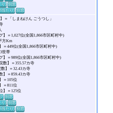
り)
別窓
m当たり)
別窓
な】＝「しまねけん ごうつし」
寺
人
1,027位(全国1,866市区町村中)
平方Km
449位(全国1,866市区町村中)
23世帯
＝989位(全国1,866市区町村中)
】＝355.57カ寺
】＝32.43カ寺
＝859.43カ寺
＝105位
＝811位
】＝125位
グ
別窓
り)
別窓
m当たり)
別窓