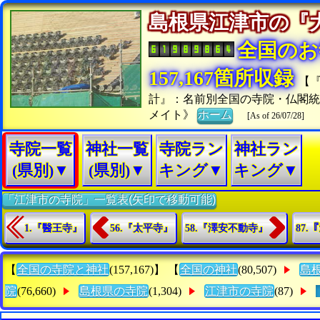
島根県江津市の
全国のお
157,167箇所収録
【
計』：名前別全国の寺院・仏閣
メイト》
ホーム
[As of 26/07/28]
寺院一覧
神社一覧
寺院ラン
神社ラン
(県別)▼
(県別)▼
キング▼
キング▼
「江津市の寺院」一覧表(矢印で移動可能)
1.『醫王寺』
56.『太平寺』
58.『澤安不動寺』
87.
【
全国の寺院と神社
(157,167)】 【
全国の神社
(80,507)
島
院
(76,660)
島根県の寺院
(1,304)
江津市の寺院
(87)