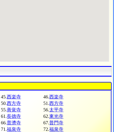
45.
西楽寺
46.
西楽寺
50.
西方寺
51.
西方寺
55.
善覚寺
56.
太平寺
61.
長德寺
62.
東光寺
66.
普濟寺
67.
普門寺
71.
福泉寺
72.
福泉寺