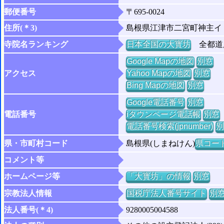
郵便番号
〒695-0024
住所(＊3)
島根県江津市二宮町神主イ
寺院名ランキング
日本全国の大寳坊
全都道府
Google Mapの地図
別窓
アクセス
Yahoo Mapの地図
別窓
Bing Mapの地図
別窓
Google電話番号
別窓
電話番号
iタウンページ電話帳
別窓
電話番号検索(jpnumber)
別
県・市町村コード
島根県(しまねけん)
県コード 
コメント等
ホームページ等
「大寳坊」の情報
別窓
宗教法人情報
国税庁法人番号サイト
別
法人番号(＊4)
9280005004588