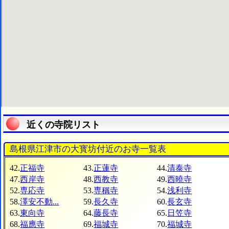
近くの寺院リスト
島根県江津市の大寳坊付近のお寺一覧表
42.
正福寺
43.
正蓮寺
44.
清泰寺
47.
西岸寺
48.
西教寺
49.
西曉寺
52.
専応寺
53.
専稱寺
54.
浅利寺
58.
澤安不動...
59.
長久寺
60.
長玄寺
63.
東向寺
64.
藤長寺
65.
日笠寺
68.
福應寺
69.
福城寺
70.
福城寺