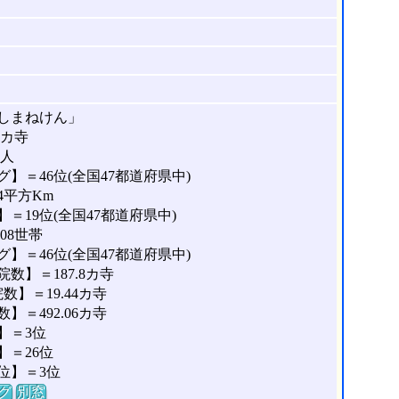
しまねけん」
4カ寺
2人
】＝46位(全国47都道府県中)
4平方Km
＝19位(全国47都道府県中)
08世帯
】＝46位(全国47都道府県中)
数】＝187.8カ寺
】＝19.44カ寺
＝492.06カ寺
】＝3位
＝26位
位】＝3位
グ
別窓