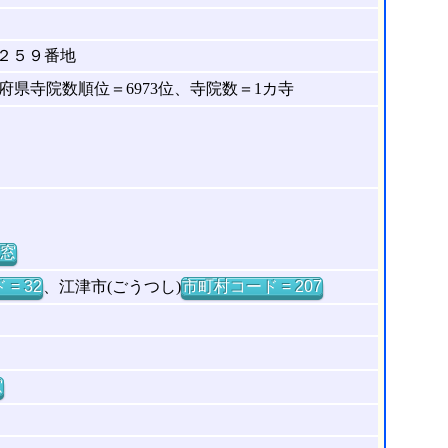
２５９番地
県寺院数順位＝6973位、寺院数＝1カ寺
窓
= 32
、江津市(ごうつし)
市町村コード = 207
窓