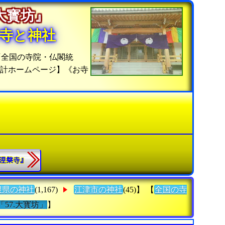
『大寳坊』
寺と神社
『全国の寺院・仏閣統
統計ホームページ】《お寺
『𣵀槃寺』
根県の神社
(1,167)
江津市の神社
(45)】 【
全国の寺
「57.大寳坊」
】