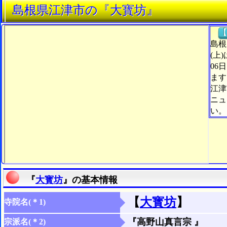
島根県江津市の『大寳坊』
【
島根
(上
06
ます
江津
ニュ
い。
『
大寳坊
』の基本情報
【
大寳坊
】
寺院名(＊1)
『高野山真言宗 』
宗派名(＊2)