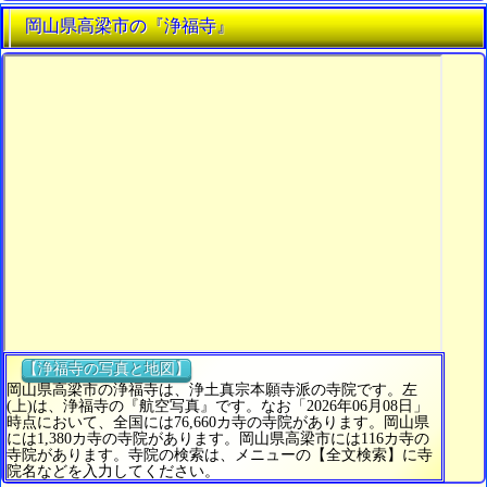
岡山県高梁市の『浄福寺』
【浄福寺の写真と地図】
岡山県高梁市の浄福寺は、浄土真宗本願寺派の寺院です。左
(上)は、浄福寺の『航空写真』です。なお「2026年06月08日」
時点において、全国には76,660カ寺の寺院があります。岡山県
には1,380カ寺の寺院があります。岡山県高梁市には116カ寺の
寺院があります。寺院の検索は、メニューの【全文検索】に寺
院名などを入力してください。