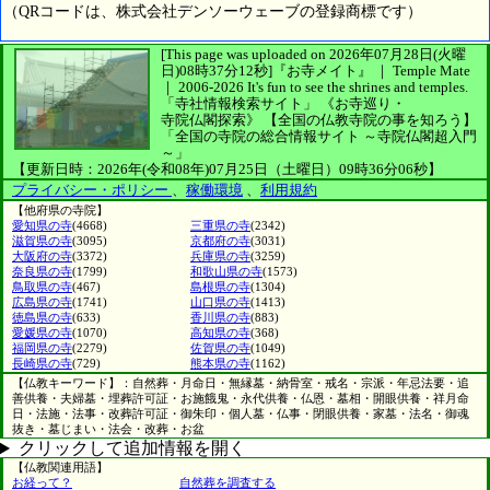
（QRコードは、株式会社デンソーウェーブの登録商標です）
[This page was uploaded on 2026年07月28日(火曜
日)08時37分12秒]
『お寺メイト』 ｜ Temple Mate
｜
2006-2026
It's fun to see
the shrines and temples.
「寺社情報検索サイト」
《お寺巡り・
寺院仏閣探索》
【全国の仏教寺院の事を知ろう】
「全国の寺院の総合情報サイト ～寺院仏閣超入門
～」
【更新日時：2026年(令和08年)07月25日（土曜日）09時36分06秒】
プライバシー・ポリシー
、
稼働環境
、
利用規約
【他府県の寺院】
愛知県の寺
(4668)
三重県の寺
(2342)
滋賀県の寺
(3095)
京都府の寺
(3031)
大阪府の寺
(3372)
兵庫県の寺
(3259)
奈良県の寺
(1799)
和歌山県の寺
(1573)
鳥取県の寺
(467)
島根県の寺
(1304)
広島県の寺
(1741)
山口県の寺
(1413)
徳島県の寺
(633)
香川県の寺
(883)
愛媛県の寺
(1070)
高知県の寺
(368)
福岡県の寺
(2279)
佐賀県の寺
(1049)
長崎県の寺
(729)
熊本県の寺
(1162)
【仏教キーワード】：自然葬・月命日・無縁墓・納骨室・戒名・宗派・年忌法要・追
善供養・夫婦墓・埋葬許可証・お施餓鬼・永代供養・仏恩・墓相・開眼供養・祥月命
日・法施・法事・改葬許可証・御朱印・個人墓・仏事・閉眼供養・家墓・法名・御魂
抜き・墓じまい・法会・改葬・お盆
クリックして追加情報を開く
【仏教関連用語】
お経って？
自然葬を調査する