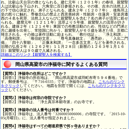
れ、比叡山天台宗の僧となられる。建仁元年（１２０１年）の春頃、親鸞聖
人は比叡山を下山され、六角堂に百日参籠される。その後、吉水の法然上人
の下で信心決定され、弟子となられる。建永２年（１２０７年）、後鳥羽上
皇の怒りに触れ、専修念仏の禁止と西意善綽房・性願房・住蓮房・安楽房遵
西の４名を死罪、法然上人ならびに親鸞聖人を含む７名の弟子が流罪に処せ
られる。 建暦元年（１２１１年）流罪より５年後、親鸞聖人の流罪が許さ
れる。建保２年（１２１４年）東国での布教活動のため、性信などの門弟と
共に越後を出発し、常陸国に向かう。親鸞聖人が６０歳を過ぎた頃、京都に
帰京される。その後は著作活動に励まられ、「教行信証」、「浄土和讃」、
「高僧和讃」、「唯信鈔文意」、「尊号真像銘文」「愚禿鈔」、「入出二門
偈」「四十八誓願」、「正像末和讃」「一念多念文意」などを著作される。
旧暦の弘長２年（１２６２年）１１月２８日（新暦の１２６３年１月１６
日）親鸞聖人は９０歳で入滅される。
詳細はこのリンク【親鸞聖人を検索する】
岡山県高梁市の浄福寺に関するよくある質問
【質問1】浄福寺の住所はどこですか？
【回答1】浄福寺の所在地は、「岡山県高梁市成羽町布寄５９４番地」で
す。郵便番号は、「〒716-0335」です。浄福寺の地図は、
こちらのリンク
をクリック
してください。 地図を別窓で開くには、
こちらのリンクをクリ
ック
してください。
【質問2】浄福寺は何宗の寺院ですか？
【回答2】浄福寺は、「浄土真宗本願寺派」のお寺です。
【質問3】浄福寺の法人番号は何番ですか？
【回答3】浄福寺は、法人番号「3260005006006」の寺院です。「2015-10-
05(月曜日)」に、法人番号が指定されました。
【質問4】浄福寺はすべての都道府県で何ヶ寺ありますか？