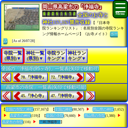
岡山県高梁市の『浄福寺』
全国のお寺と
神社157,167箇所収録
【『日本寺
院ランキングリスト』：名前別全国の寺院ランキ
ング情報ホームページ】《お寺メイト》
ホー
ム
[As of 26/07/28]
寺院一覧
神社一覧
寺院ラン
神社ラン
(県別)▼
(県別)▼
キング▼
キング▼
全国の「浄福寺(95ヶ寺)」一覧表(矢印で移動可)
70.『浄福寺』
72.『浄福寺』
「高梁市の寺院」一覧表(矢印で移動可能)
45.『浄心寺』
47.『浄明寺』
【
全国の寺院と神社
(157,167)】 【
全国の神社
(80,507)
岡山県の神社
(1,652)
高梁市の神社
(119)】 【
全国の寺院
(76,660)
岡山県の寺院
(1,380)
高梁市の寺院
(116)
「46.浄福寺」
】