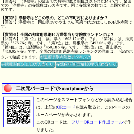
【回答4】「浄福寺」の全国でのお寺の数と順位は以下のとおりです。全国
での「浄福寺」の寺院数は95カ寺です。同じ寺院名の数では、全国で第71
位です。
【質問5】浄福寺はどこの県の、どこの市町村にありますか？
【回答5】浄福寺は、岡山県(おかやまけん)高梁市(たかはしし)の仏教寺院で
す。
【質問６】全国の都道府県別10万世帯当り寺院数ランキングは？
【回答６】「第1位」は、福井県の『603.17ヶ寺』です。「第2位」は、滋賀
県の『575.76ヶ寺』です。「第3位」は、島根県の『492.06ヶ寺』です。
「第4位」は、山梨県の『450.18ヶ寺』です。「第5位」は、富山県の
『410.05ヶ寺』です。全国の都道府県別寺院ランキングの詳細は、下記のボ
タンで確認できます。
都道府県別寺院数ランキング
寺院数順位(人口10万人当たり)
寺院数順位(面積100平方Km当たり)
二次元バーコードでSmartphoneから
このページをスマートフォンなどから読み込む場合
は、上記の
QRコード
を読み取ると、このページの
ホームページが表示されます。
このQRコードは、
フリーQRコード作成ツール
で作
りました。