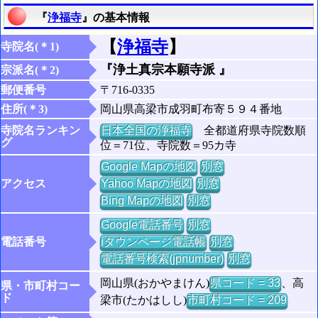
『
浄福寺
』の基本情報
【
浄福寺
】
寺院名(＊1)
『浄土真宗本願寺派 』
宗派名(＊2)
郵便番号
〒716-0335
住所(＊3)
岡山県高梁市成羽町布寄５９４番地
寺院名ランキン
日本全国の浄福寺
全都道府県寺院数順
グ
位＝71位、寺院数＝95カ寺
Google Mapの地図
別窓
アクセス
Yahoo Mapの地図
別窓
Bing Mapの地図
別窓
Google電話番号
別窓
電話番号
iタウンページ電話帳
別窓
電話番号検索(jpnumber)
別窓
岡山県(おかやまけん)
県コード = 33
、高
県・市町村コー
ド
梁市(たかはしし)
市町村コード = 209