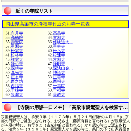
近くの寺院リスト
岡山県高梁市の浄福寺付近のお寺一覧表
31.
向月寺
32.
高昌寺
33.
高徳院
34.
實相寺
35.
壽覺院
36.
修験道大...
37.
重源寺
38.
重林寺
39.
松雲寺
40.
松岳寺
41.
松林寺
42.
松連寺
43.
祥雲寺
44.
常相寺
45.
浄心寺
47.
浄明寺
48.
深耕寺
49.
深法山金...
50.
真光寺
51.
神護寺
52.
正玄寺
53.
正善寺
54.
西之坊
55.
西福寺
56.
西福寺
57.
千壽院
58.
千柱寺
59.
千福寺
60.
泉瀧寺
61.
善教寺
【寺院の用語一口メモ】「高梁市親鸞聖人を検索する
宗祖親鸞聖人は、承安３年（１１７３年）５月２１日(旧暦の４月１日)に京
都の日野でご誕生になられる。お父さま（藤原有範と言われる）が親鸞聖人
が４歳の時に、お母さま（吉光御前と言われる）が８歳の時にご逝去され
る。治承５年（１１８１年）親鸞聖人が９歳の時に、慈円の下で出家得度さ