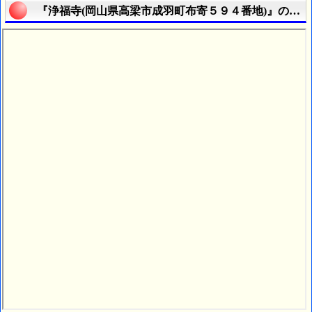
『浄福寺(岡山県高梁市成羽町布寄５９４番地)』の航