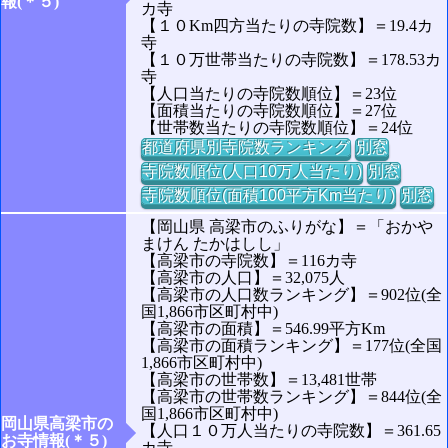
報(＊５)
カ寺
【１０Km四方当たりの寺院数】＝19.4カ
寺
【１０万世帯当たりの寺院数】＝178.53カ
寺
【人口当たりの寺院数順位】＝23位
【面積当たりの寺院数順位】＝27位
【世帯数当たりの寺院数順位】＝24位
都道府県別寺院数ランキング
別窓
寺院数順位(人口10万人当たり)
別窓
寺院数順位(面積100平方Km当たり)
別窓
【岡山県 高梁市のふりがな】＝「おかや
まけん たかはしし」
【高梁市の寺院数】＝116カ寺
【高梁市の人口】＝32,075人
【高梁市の人口数ランキング】＝902位(全
国1,866市区町村中)
【高梁市の面積】＝546.99平方Km
【高梁市の面積ランキング】＝177位(全国
1,866市区町村中)
【高梁市の世帯数】＝13,481世帯
【高梁市の世帯数ランキング】＝844位(全
国1,866市区町村中)
岡山県高梁市の
【人口１０万人当たりの寺院数】＝361.65
お寺情報(＊５)
カ寺