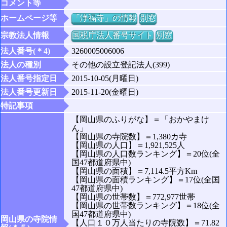
コメント等
ホームページ等
「浄福寺」の情報
別窓
宗教法人情報
国税庁法人番号サイト
別窓
法人番号(＊4)
3260005006006
法人の種別
その他の設立登記法人(399)
法人番号指定日
2015-10-05(月曜日)
法人番号更新日
2015-11-20(金曜日)
特記事項
【岡山県のふりがな】＝「おかやまけ
ん」
【岡山県の寺院数】＝1,380カ寺
【岡山県の人口】＝1,921,525人
【岡山県の人口数ランキング】＝20位(全
国47都道府県中)
【岡山県の面積】＝7,114.5平方Km
【岡山県の面積ランキング】＝17位(全国
47都道府県中)
【岡山県の世帯数】＝772,977世帯
【岡山県の世帯数ランキング】＝18位(全
国47都道府県中)
岡山県の寺院情
【人口１０万人当たりの寺院数】＝71.82