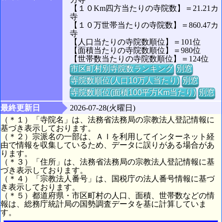
【１０Km四方当たりの寺院数】＝21.21カ
寺
【１０万世帯当たりの寺院数】＝860.47カ
寺
【人口当たりの寺院数順位】＝101位
【面積当たりの寺院数順位】＝980位
【世帯数当たりの寺院数順位】＝124位
市区町村別寺院数ランキング
別窓
寺院数順位(人口10万人当たり)
別窓
寺院数順位(面積100平方Km当たり)
別窓
最終更新日
2026-07-28(火曜日)
（＊１）「寺院名」は、法務省法務局の宗教法人登記情報に
基づき表示しております。
（＊２）宗派名の一部は、ＡＩを利用してインターネット経
由で情報を収集しているため、データに誤りがある場合があ
ります。
（＊３）「住所」は、法務省法務局の宗教法人登記情報に基
づき表示しております。
（＊４）「宗教法人番号」は、国税庁の法人番号情報に基づ
き表示しております。
（＊５）都道府県・市区町村の人口、面積、世帯数などの情
報は、総務庁統計局の国勢調査データを基に計算していま
す。