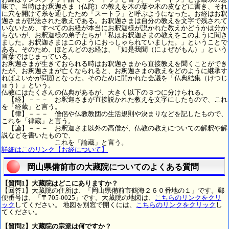
味で、当時はお釈迦さま（仏陀）の教えを木の葉や木の皮などに書き、それ
に穴を開けて糸を通したため「スートラ」と呼ぶようになった。お経はお釈
迦さまが説法された教えである。お釈迦さまは自分の教えを文字で残されて
いないため、すべてのお経が本当にお釈迦様が説かれた教えかどうかは分か
らないが、お釈迦様の弟子たちが「私はお釈迦さまの教えをこのように聞き
ました。お釈迦さまはこのようにおっしゃられていました。」ということで
ある。そのため、ほとんどのお経は、「如是我聞（にょぜがもん）」という
言葉ではじまっている。
お釈迦さまが生きておられる時はお釈迦さまから直接教えを聞くことができ
たが、お釈迦さまが亡くなられると、お釈迦さまの教えをどのように継承す
ればよいかが問題となった。そのために開かれた会議を「仏典結集（けつじ
ゅう）」という。
仏教にはたくさんの仏典があるが、大きく以下の３つに分けられる。
【経】－－－ お釈迦さまが直接説かれた教えを文字にしたもので、これ
を「経蔵」と言う。
【律】－－－ 僧侶や仏教教団の生活規則や決まりなどを記したもので、
これを「律蔵」と言う。
【論】－－－ お釈迦さま以外の高僧が、仏教の教えについての解釈や解
説などを書いたもので、
これを「論蔵」と言う。
詳細はこのリンク【お経について】
岡山県備前市の大藏院についてのよくある質問
【質問1】大藏院はどこにありますか？
【回答1】大藏院の住所は、「岡山県備前市鶴海２６０番地の１」です。郵
便番号は、「〒705-0025」です。大藏院の地図は、
こちらのリンクをクリ
ック
してください。 地図を別窓で開くには、
こちらのリンクをクリック
し
てください。
【質問2】大藏院の宗派は何ですか？