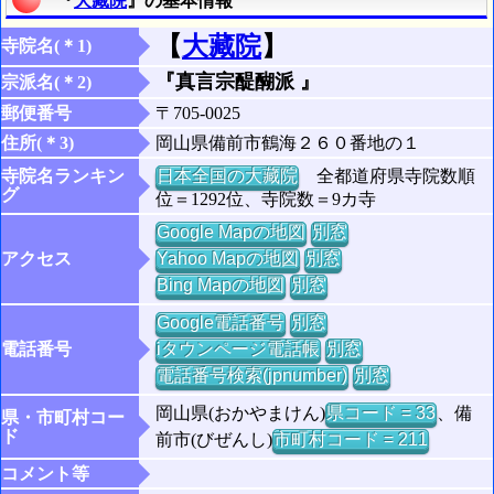
『
大藏院
』の基本情報
【
大藏院
】
寺院名(＊1)
『真言宗醍醐派 』
宗派名(＊2)
郵便番号
〒705-0025
住所(＊3)
岡山県備前市鶴海２６０番地の１
寺院名ランキン
日本全国の大藏院
全都道府県寺院数順
グ
位＝1292位、寺院数＝9カ寺
Google Mapの地図
別窓
アクセス
Yahoo Mapの地図
別窓
Bing Mapの地図
別窓
Google電話番号
別窓
電話番号
iタウンページ電話帳
別窓
電話番号検索(jpnumber)
別窓
岡山県(おかやまけん)
県コード = 33
、備
県・市町村コー
ド
前市(びぜんし)
市町村コード = 211
コメント等