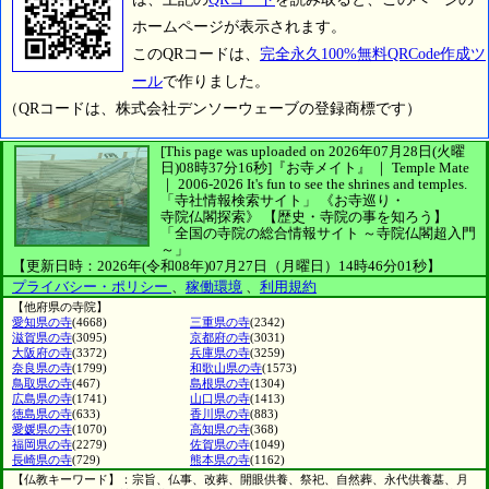
ホームページが表示されます。
このQRコードは、
完全永久100%無料QRCode作成ツ
ール
で作りました。
（QRコードは、株式会社デンソーウェーブの登録商標です）
[This page was uploaded on 2026年07月28日(火曜
日)08時37分16秒]
『お寺メイト』 ｜ Temple Mate
｜
2006-2026
It's fun to see
the shrines and temples.
「寺社情報検索サイト」
《お寺巡り・
寺院仏閣探索》
【歴史・寺院の事を知ろう】
「全国の寺院の総合情報サイト ～寺院仏閣超入門
～」
【更新日時：2026年(令和08年)07月27日（月曜日）14時46分01秒】
プライバシー・ポリシー
、
稼働環境
、
利用規約
【他府県の寺院】
愛知県の寺
(4668)
三重県の寺
(2342)
滋賀県の寺
(3095)
京都府の寺
(3031)
大阪府の寺
(3372)
兵庫県の寺
(3259)
奈良県の寺
(1799)
和歌山県の寺
(1573)
鳥取県の寺
(467)
島根県の寺
(1304)
広島県の寺
(1741)
山口県の寺
(1413)
徳島県の寺
(633)
香川県の寺
(883)
愛媛県の寺
(1070)
高知県の寺
(368)
福岡県の寺
(2279)
佐賀県の寺
(1049)
長崎県の寺
(729)
熊本県の寺
(1162)
【仏教キーワード】：宗旨、仏事、改葬、開眼供養、祭祀、自然葬、永代供養墓、月