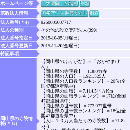
ホームページ等
「大藏院」の情報
別窓
宗教法人情報
国税庁法人番号サイト
別窓
法人番号(＊4)
9260005007717
法人の種別
その他の設立登記法人(399)
法人番号指定日
2015-10-05(月曜日)
法人番号更新日
2015-11-20(金曜日)
特記事項
【岡山県のふりがな】＝「おかやまけ
ん」
【岡山県の寺院数】＝1,380カ寺
【岡山県の人口】＝1,921,525人
【岡山県の人口数ランキング】＝20位(全
国47都道府県中)
【岡山県の面積】＝7,114.5平方Km
【岡山県の面積ランキング】＝17位(全国
47都道府県中)
【岡山県の世帯数】＝772,977世帯
【岡山県の世帯数ランキング】＝18位(全
国47都道府県中)
岡山県の寺院情
【人口１０万人当たりの寺院数】＝71.82
報(＊５)
カ寺