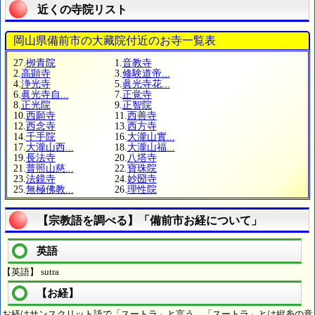
近くの寺院リスト
岡山県備前市の大藏院付近のお寺一覧表
27.
栁青院
1.
音教寺
2.
高顕寺
3.
修験道帝...
4.
浄光寺
5.
眞光寺花...
6.
眞光寺自...
7.
正覚寺
8.
正光院
9.
正智院
10.
西願寺
11.
西善寺
12.
西念寺
13.
西方寺
14.
千手院
16.
大瀧山實...
17.
大瀧山西...
18.
大瀧山福...
19.
長法寺
20.
八塔寺
21.
普照山慈...
22.
寶珠院
23.
法鏡寺
24.
妙圀寺
25.
無極佛教...
26.
理性院
【宗教語を調べる】「備前市お経について」
英語
【英語】 sutra
【お経】
お経はサンスクリット語で「スートラ」と言う。「スートラ」とは縦糸の意