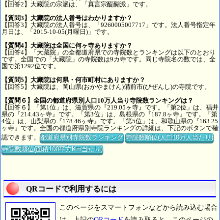
【回答2】大藏院の宗派は、「真言宗醍醐派」です。
【質問3】大藏院の法人番号はわかりますか？
【回答3】大藏院の法人番号は、「9260005007717」です。法人番号指定年
月日は、「2015-10-05(月曜日)」です。
【質問4】大藏院は全国に何ヶ寺ありますか？
【回答4】「大藏院」の全都道府県での寺院数とランキングは以下のとおり
です。全国での「大藏院」の寺院数は9カ寺です。同じ寺院名の数では、全
国で第1292位です。
【質問5】大藏院は何県・何市町村にありますか？
【回答5】大藏院は、岡山県(おかやまけん)備前市(びぜんし)の寺院です。
【質問６】全国の都道府県別人口10万人当り寺院数ランキングは？
【回答６】「第1位」は、滋賀県の『219.05ヶ寺』です。「第2位」は、福井
県の『214.43ヶ寺』です。「第3位」は、島根県の『187.8ヶ寺』です。「第
4位」は、山梨県の『178.46ヶ寺』です。「第5位」は、和歌山県の『163.25
ヶ寺』です。全国の都道府県別寺院ランキングの詳細は、下記のボタンで確
認できます。
都道府県別寺院数ランキング
寺院数順位(人口10万人当たり)
寺院数順位(面積100平方Km当たり)
QRコードで利用するには
このページをスマートフォンなどから読み込む場合
は、上記の
QRコード
を読み取ると、このページの