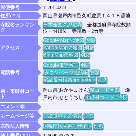
郵便番号
〒701-4223
住所(＊3)
岡山県瀬戸内市邑久町豊原１４１８番地
寺院名ランキン
日本全国の證道寺
全都道府県寺院数順
グ
位＝4418位、寺院数＝2カ寺
Google Mapの地図
別窓
アクセス
Yahoo Mapの地図
別窓
Bing Mapの地図
別窓
Google電話番号
別窓
電話番号
iタウンページ電話帳
別窓
電話番号検索(jpnumber)
別窓
岡山県(おかやまけん)
県コード = 33
、瀬
県・市町村コー
ド
戸内市(せとうちし)
市町村コード = 212
コメント等
ホームページ等
「證道寺」の情報
別窓
宗教法人情報
国税庁法人番号サイト
別窓
法人番号(＊4)
3260005007879