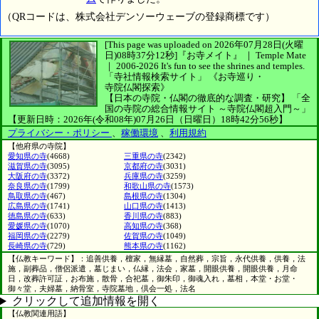
（QRコードは、株式会社デンソーウェーブの登録商標です）
[This page was uploaded on 2026年07月28日(火曜
日)08時37分12秒]
『お寺メイト』 ｜ Temple Mate
｜
2006-2026
It's fun to see
the shrines and temples.
「寺社情報検索サイト」
《お寺巡り・
寺院仏閣探索》
【日本の寺院・仏閣の徹底的な調査・研究】
「全
国の寺院の総合情報サイト ～寺院仏閣超入門～」
【更新日時：2026年(令和08年)07月26日（日曜日）18時42分56秒】
プライバシー・ポリシー
、
稼働環境
、
利用規約
【他府県の寺院】
愛知県の寺
(4668)
三重県の寺
(2342)
滋賀県の寺
(3095)
京都府の寺
(3031)
大阪府の寺
(3372)
兵庫県の寺
(3259)
奈良県の寺
(1799)
和歌山県の寺
(1573)
鳥取県の寺
(467)
島根県の寺
(1304)
広島県の寺
(1741)
山口県の寺
(1413)
徳島県の寺
(633)
香川県の寺
(883)
愛媛県の寺
(1070)
高知県の寺
(368)
福岡県の寺
(2279)
佐賀県の寺
(1049)
長崎県の寺
(729)
熊本県の寺
(1162)
【仏教キーワード】：追善供養，檀家，無縁墓，自然葬，宗旨，永代供養，供養，法
施，副葬品，僧侶派遣，墓じまい，仏縁，法会，家墓，開眼供養，開眼供養，月命
日，改葬許可証，お布施，散骨，合祀墓，御朱印，御魂入れ，墓相，本堂・お堂・
御々堂，夫婦墓，納骨室，寺院墓地，倶会一処，法名
クリックして追加情報を開く
【仏教関連用語】