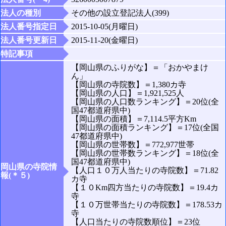
法人の種別
その他の設立登記法人(399)
法人番号指定日
2015-10-05(月曜日)
法人番号更新日
2015-11-20(金曜日)
特記事項
【岡山県のふりがな】＝「おかやまけ
ん」
【岡山県の寺院数】＝1,380カ寺
【岡山県の人口】＝1,921,525人
【岡山県の人口数ランキング】＝20位(全
国47都道府県中)
【岡山県の面積】＝7,114.5平方Km
【岡山県の面積ランキング】＝17位(全国
47都道府県中)
【岡山県の世帯数】＝772,977世帯
【岡山県の世帯数ランキング】＝18位(全
国47都道府県中)
岡山県の寺院情
【人口１０万人当たりの寺院数】＝71.82
報(＊５)
カ寺
【１０Km四方当たりの寺院数】＝19.4カ
寺
【１０万世帯当たりの寺院数】＝178.53カ
寺
【人口当たりの寺院数順位】＝23位