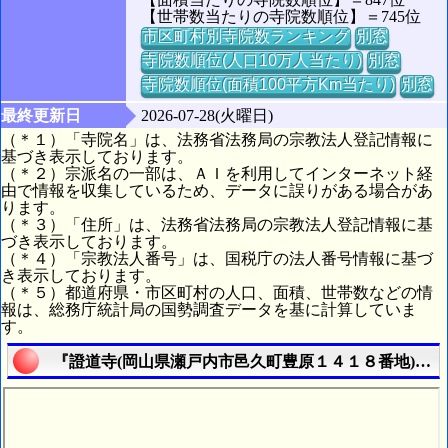
【世帯数当たりの寺院数順位】＝745位
市区町村別寺院数ランキング
別窓
寺院数順位(人口10万人当たり)
別窓
寺院数順位(面積100平方Km当たり)
別窓
最終更新日
2026-07-28(火曜日)
（＊１）「寺院名」は、法務省法務局の宗教法人登記情報に
基づき表示しております。
（＊２）宗派名の一部は、ＡＩを利用してインターネット経
由で情報を収集しているため、データに誤りがある場合があ
ります。
（＊３）「住所」は、法務省法務局の宗教法人登記情報に基
づき表示しております。
（＊４）「宗教法人番号」は、国税庁の法人番号情報に基づ
き表示しております。
（＊５）都道府県・市区町村の人口、面積、世帯数などの情
報は、総務庁統計局の国勢調査データを基に計算していま
す。
『證道寺(岡山県瀬戸内市邑久町豊原１４１８番地)』