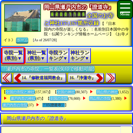
岡山県瀬戸内市の『證道寺』
全国のお寺
と神社157,167箇所収録
【『日本
国内の寺院が楽しくなる』：名前別日本国中の寺
院・仏閣ランキング情報ホームページ】《お寺メ
イト》
ホーム
[As of 26/07/28]
寺院一覧
神社一覧
寺院ラン
神社ラン
(県別)▼
(県別)▼
キング▼
キング▼
「瀬戸内市の寺院」一覧表(矢印で移動可能)
14.『修験道福岡教会』
16.『浄蓮寺』
【
全国の寺院と神社
(157,167)】 【
全国の神社
(80,507)
岡山県の神社
(1,652)
瀬戸内市の神社
(47)】 【
全国の寺院
(76,660)
岡山県の寺院
(1,380)
瀬戸内市の寺院
(37)
「15.證道寺」
】
岡山県瀬戸内市の『證道寺』