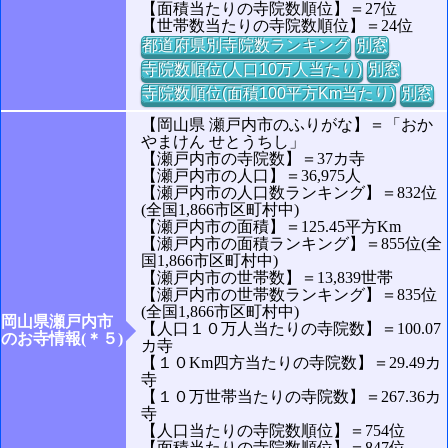
【面積当たりの寺院数順位】＝27位
【世帯数当たりの寺院数順位】＝24位
都道府県別寺院数ランキング
別窓
寺院数順位(人口10万人当たり)
別窓
寺院数順位(面積100平方Km当たり)
別窓
【岡山県 瀬戸内市のふりがな】＝「おか
やまけん せとうちし」
【瀬戸内市の寺院数】＝37カ寺
【瀬戸内市の人口】＝36,975人
【瀬戸内市の人口数ランキング】＝832位
(全国1,866市区町村中)
【瀬戸内市の面積】＝125.45平方Km
【瀬戸内市の面積ランキング】＝855位(全
国1,866市区町村中)
【瀬戸内市の世帯数】＝13,839世帯
【瀬戸内市の世帯数ランキング】＝835位
(全国1,866市区町村中)
岡山県瀬戸内市
【人口１０万人当たりの寺院数】＝100.07
のお寺情報(＊５)
カ寺
【１０Km四方当たりの寺院数】＝29.49カ
寺
【１０万世帯当たりの寺院数】＝267.36カ
寺
【人口当たりの寺院数順位】＝754位
【面積当たりの寺院数順位】＝847位