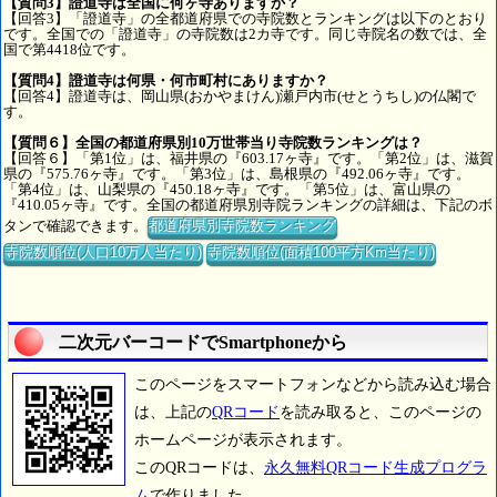
【質問3】證道寺は全国に何ヶ寺ありますか？
【回答3】「證道寺」の全都道府県での寺院数とランキングは以下のとおり
です。全国での「證道寺」の寺院数は2カ寺です。同じ寺院名の数では、全
国で第4418位です。
【質問4】證道寺は何県・何市町村にありますか？
【回答4】證道寺は、岡山県(おかやまけん)瀬戸内市(せとうちし)の仏閣で
す。
【質問６】全国の都道府県別10万世帯当り寺院数ランキングは？
【回答６】「第1位」は、福井県の『603.17ヶ寺』です。「第2位」は、滋賀
県の『575.76ヶ寺』です。「第3位」は、島根県の『492.06ヶ寺』です。
「第4位」は、山梨県の『450.18ヶ寺』です。「第5位」は、富山県の
『410.05ヶ寺』です。全国の都道府県別寺院ランキングの詳細は、下記のボ
タンで確認できます。
都道府県別寺院数ランキング
寺院数順位(人口10万人当たり)
寺院数順位(面積100平方Km当たり)
二次元バーコードでSmartphoneから
このページをスマートフォンなどから読み込む場合
は、上記の
QRコード
を読み取ると、このページの
ホームページが表示されます。
このQRコードは、
永久無料QRコード生成プログラ
ム
で作りました。