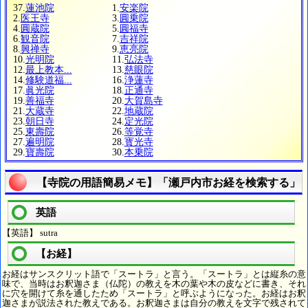
37.
蓮池院
1.
安楽院
2.
医王寺
3.
圓乗院
4.
圓蔵院
5.
圓福寺
6.
観音院
7.
吉祥院
8.
興禅寺
9.
恵亮院
10.
光明院
11.
弘法寺
12.
最上教本...
13.
慈眼院
14.
修験道福...
16.
浄蓮寺
17.
眞光院
18.
正通寺
19.
善福寺
20.
大賀島寺
21.
大蔵寺
22.
地蔵院
23.
朝日寺
24.
定光院
25.
東壽院
26.
等覚寺
27.
遍明院
28.
寳光寺
29.
寶壽院
30.
本乗院
【寺院の用語簡易メモ】「瀬戸内市お経を検索する」
英語
【英語】 sutra
【お経】
お経はサンスクリット語で「スートラ」と言う。「スートラ」とは縦糸の意
味で、当時はお釈迦さま（仏陀）の教えを木の葉や木の皮などに書き、それ
に穴を開けて糸を通したため「スートラ」と呼ぶようになった。お経はお釈
迦さまが説法された教えである。お釈迦さまは自分の教えを文字で残されて