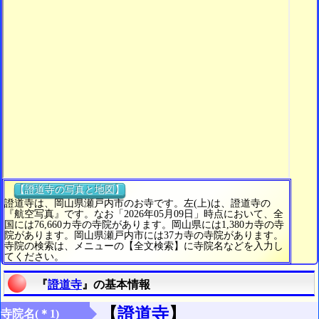
【證道寺の写真と地図】
證道寺は、岡山県瀬戸内市のお寺です。左(上)は、證道寺の
『航空写真』です。なお「2026年05月09日」時点において、全
国には76,660カ寺の寺院があります。岡山県には1,380カ寺の寺
院があります。岡山県瀬戸内市には37カ寺の寺院があります。
寺院の検索は、メニューの【全文検索】に寺院名などを入力し
てください。
『
證道寺
』の基本情報
【
證道寺
】
寺院名(＊1)