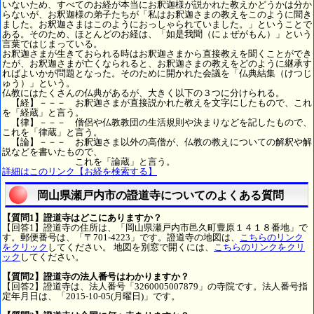
いないため、すべてのお経が本当にお釈迦様が説かれた教えかどうかは分か
らないが、お釈迦様の弟子たちが「私はお釈迦さまの教えをこのように聞き
ました。お釈迦さまはこのようにおっしゃられていました。」ということで
ある。そのため、ほとんどのお経は、「如是我聞（にょぜがもん）」という
言葉ではじまっている。
お釈迦さまが生きておられる時はお釈迦さまから直接教えを聞くことができ
たが、お釈迦さまが亡くなられると、お釈迦さまの教えをどのように継承す
ればよいかが問題となった。そのために開かれた会議を「仏典結集（けつじ
ゅう）」という。
仏教にはたくさんの仏典があるが、大きく以下の３つに分けられる。
【経】－－－ お釈迦さまが直接説かれた教えを文字にしたもので、これ
を「経蔵」と言う。
【律】－－－ 僧侶や仏教教団の生活規則や決まりなどを記したもので、
これを「律蔵」と言う。
【論】－－－ お釈迦さま以外の高僧が、仏教の教えについての解釈や解
説などを書いたもので、
これを「論蔵」と言う。
詳細はこのリンク【お経を検索する】
岡山県瀬戸内市の證道寺についてのよくある質問
【質問1】證道寺はどこにありますか？
【回答1】證道寺の住所は、「岡山県瀬戸内市邑久町豊原１４１８番地」で
す。郵便番号は、「〒701-4223」です。證道寺の地図は、
こちらのリンク
をクリック
してください。 地図を別窓で開くには、
こちらのリンクをクリ
ック
してください。
【質問2】證道寺の法人番号はわかりますか？
【回答2】證道寺は、法人番号「3260005007879」の寺院です。法人番号指
定年月日は、「2015-10-05(月曜日)」です。