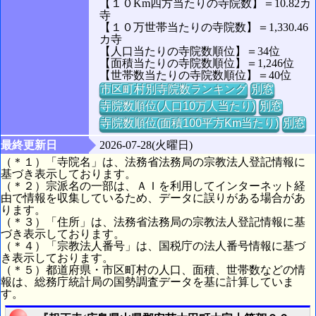
【１０Km四方当たりの寺院数】＝10.82カ
寺
【１０万世帯当たりの寺院数】＝1,330.46
カ寺
【人口当たりの寺院数順位】＝34位
【面積当たりの寺院数順位】＝1,246位
【世帯数当たりの寺院数順位】＝40位
市区町村別寺院数ランキング
別窓
寺院数順位(人口10万人当たり)
別窓
寺院数順位(面積100平方Km当たり)
別窓
最終更新日
2026-07-28(火曜日)
（＊１）「寺院名」は、法務省法務局の宗教法人登記情報に
基づき表示しております。
（＊２）宗派名の一部は、ＡＩを利用してインターネット経
由で情報を収集しているため、データに誤りがある場合があ
ります。
（＊３）「住所」は、法務省法務局の宗教法人登記情報に基
づき表示しております。
（＊４）「宗教法人番号」は、国税庁の法人番号情報に基づ
き表示しております。
（＊５）都道府県・市区町村の人口、面積、世帯数などの情
報は、総務庁統計局の国勢調査データを基に計算していま
す。