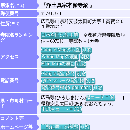
『浄土真宗本願寺派 』
宗派名(＊2)
郵便番号
〒731-3701
広島県山県郡安芸太田町大字上筒賀２６
住所(＊3)
１番地の１
寺院名ランキン
日本全国の報正寺
全都道府県寺院数順
グ
位＝6973位、寺院数＝1カ寺
Google Mapの地図
別窓
アクセス
Yahoo Mapの地図
別窓
Bing Mapの地図
別窓
Google電話番号
別窓
電話番号
iタウンページ電話帳
別窓
電話番号検索(jpnumber)
別窓
広島県(ひろしまけん)
県コード = 34
、山
県・市町村コー
県郡安芸太田町(あきおおたちょう)
ド
市町村コード = 368
コメント等
ホームページ等
「報正寺」の情報
別窓