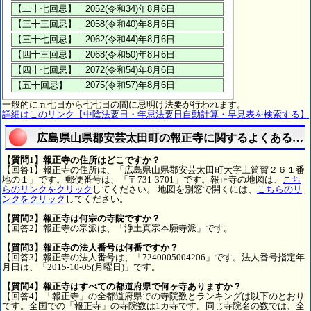
一般的に五七日から七七日の間に忌明け法要が行われます。
詳細はこのリンク【中陰法要日・年忌法要日自動計算・早見表を検索する】
広島県山県郡安芸太田町の報正寺に関するよくある質
【質問1】報正寺の住所はどこですか？
【回答1】報正寺の住所は、「広島県山県郡安芸太田町大字上筒賀２６１番
地の１」です。郵便番号は、「〒731-3701」です。報正寺の地図は、
こち
らのリンクをクリック
してください。 地図を別窓で開くには、
こちらのリ
ンクをクリック
してください。
【質問2】報正寺は何宗の寺院ですか？
【回答2】報正寺の宗派は、「浄土真宗本願寺派」です。
【質問3】報正寺の法人番号は何番ですか？
【回答3】報正寺の法人番号は、「7240005004206」です。法人番号指定年
月日は、「2015-10-05(月曜日)」です。
【質問4】報正寺はすべての都道府県で何ヶ寺ありますか？
【回答4】「報正寺」の全都道府県での寺院数とランキングは以下のとおり
です。全国での「報正寺」の寺院数は1カ寺です。同じ寺院名の数では、全