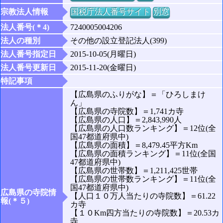
宗教法人情報
国税庁法人番号サイト
別窓
法人番号(＊4)
7240005004206
法人の種別
その他の設立登記法人(399)
法人番号指定日
2015-10-05(月曜日)
法人番号更新日
2015-11-20(金曜日)
特記事項
【広島県のふりがな】＝「ひろしまけ
ん」
【広島県の寺院数】＝1,741カ寺
【広島県の人口】＝2,843,990人
【広島県の人口数ランキング】＝12位(全
国47都道府県中)
【広島県の面積】＝8,479.45平方Km
【広島県の面積ランキング】＝11位(全国
47都道府県中)
【広島県の世帯数】＝1,211,425世帯
【広島県の世帯数ランキング】＝11位(全
国47都道府県中)
広島県の寺院情
【人口１０万人当たりの寺院数】＝61.22
報(＊５)
カ寺
【１０Km四方当たりの寺院数】＝20.53カ
寺