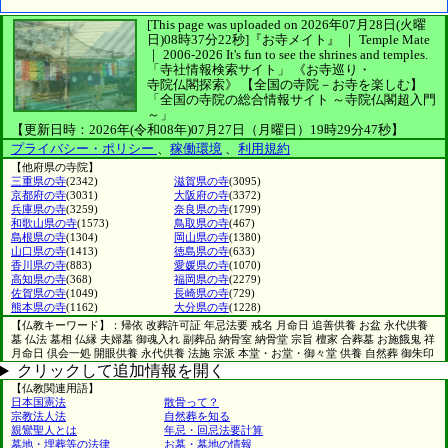
[This page was uploaded on 2026年07月28日(火曜
日)08時37分22秒]
『お寺メイト』 ｜ Temple Mate
｜
2006-2026
It's fun to see
the shrines and temples.
「寺社情報検索サイト」
《お寺巡り・
寺院仏閣探索》
【全国の寺院－お寺を楽しむ】
「全国の寺院の総合情報サイト ～寺院仏閣超入門
～」
【更新日時：2026年(令和08年)07月27日（月曜日）19時29分47秒】
プライバシー・ポリシー
、
稼働環境
、
利用規約
【他府県の寺院】
三重県の寺
(2342)
滋賀県の寺
(3095)
京都府の寺
(3031)
大阪府の寺
(3372)
兵庫県の寺
(3259)
奈良県の寺
(1799)
和歌山県の寺
(1573)
鳥取県の寺
(467)
島根県の寺
(1304)
岡山県の寺
(1380)
山口県の寺
(1413)
徳島県の寺
(633)
香川県の寺
(883)
愛媛県の寺
(1070)
高知県の寺
(368)
福岡県の寺
(2279)
佐賀県の寺
(1049)
長崎県の寺
(729)
熊本県の寺
(1162)
大分県の寺
(1228)
【仏教キーワード】：帰依 改葬許可証 年忌法要 戒名 月命日 追善供養 お盆 永代供養
墓 仏法 墓相 仏縁 夫婦墓 御魂入れ 副葬品 納骨室 納骨堂 宗旨 檀家 合葬墓 お施餓鬼 祥
月命日 倶会一処 開眼供養 永代供養 法施 宗派 本堂・お堂・御々堂 供養 自然葬 御朱印
クリックして追加情報を開く
【仏教関連用語】
日本国憲法
散骨って？
宗教法人法
自然葬を知る
親鸞聖人とは
年忌・回忌法要計算
墓地・埋葬等の法律
お墓・墓地の情報