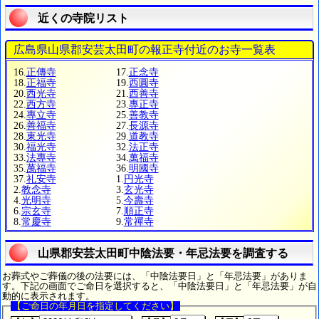
近くの寺院リスト
広島県山県郡安芸太田町の報正寺付近のお寺一覧表
16.
正傳寺
17.
正念寺
18.
正福寺
19.
西圓寺
20.
西光寺
21.
西善寺
22.
西方寺
23.
專正寺
24.
專立寺
25.
善教寺
26.
善福寺
27.
長源寺
28.
東光寺
29.
道教寺
30.
福光寺
32.
法正寺
33.
法專寺
34.
萬福寺
35.
萬福寺
36.
明國寺
37.
礼安寺
1.
円光寺
2.
教念寺
3.
玄光寺
4.
光明寺
5.
今壽寺
6.
宗玄寺
7.
順正寺
8.
常慶寺
9.
常禪寺
山県郡安芸太田町中陰法要・年忌法要を調査する
お葬式やご葬儀の後の法要には、「中陰法要日」と「年忌法要」がありま
す。下記の画面でご命日を選択すると、「中陰法要日」と「年忌法要」が自
動的に表示されます。
【ご命日の年月日を指定してください】