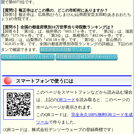
国で第6973位です。
【質問5】報正寺はどこの県の、どこの市町村にありますか？
【回答5】報正寺は、広島県(ひろしまけん)山県郡安芸太田町(あきおおたち
ょう)の寺院です。
【質問６】全国の都道府県別10万世帯当り寺院数ランキングは？
【回答６】「第1位」は、福井県の『603.17ヶ寺』です。「第2位」は、滋賀
県の『575.76ヶ寺』です。「第3位」は、島根県の『492.06ヶ寺』です。
「第4位」は、山梨県の『450.18ヶ寺』です。「第5位」は、富山県の
『410.05ヶ寺』です。全国の都道府県別寺院ランキングの詳細は、下記のボ
タンで確認できます。
都道府県別寺院数ランキング
寺院数順位(人口10万人当たり)
寺院数順位(面積100平方Km当たり)
スマートフォンで使うには
このページをスマートフォンなどから読み込む場合
は、上記の
QRコード
を読み取ると、このページの
ホームページが表示されます。
このQRコードは、
完全永久100%無料QRコード生成
ツール
で作りました。
（QRコードは、株式会社デンソーウェーブの登録商標です）