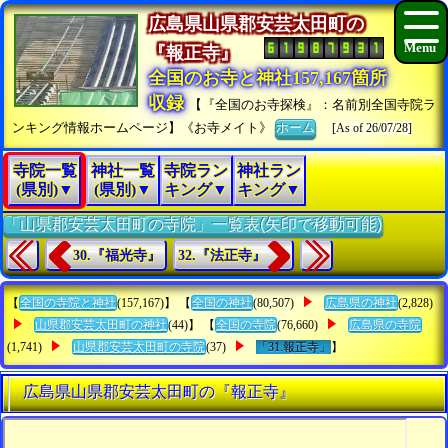
広島県山県郡安芸太田町の
『報正寺』
全国のお寺と神社157,167箇所
収録
【『全国のお寺探検』：名前別全国寺院ラ
ンキング情報ホームページ】《お寺メイト》
ホーム
[As of 26/07/28]
寺院一覧
神社一覧
寺院ラン
神社ラン
(県別)▼
(県別)▼
キング▼
キング▼
「山県郡安芸太田町の寺院」一覧表(矢印で移動可能)
30.『福光寺』
32.『法正寺』
【
全国の寺院と神社
(157,167)】 【
全国の神社
(80,507)
広島県の神社
(2,828)
山県郡安芸太田町の神社
(44)】 【
全国の寺院
(76,660)
広島県の寺院
(1,741)
山県郡安芸太田町の寺院
(37)
「31.報正寺」
】
広島県山県郡安芸太田町の『報正寺』