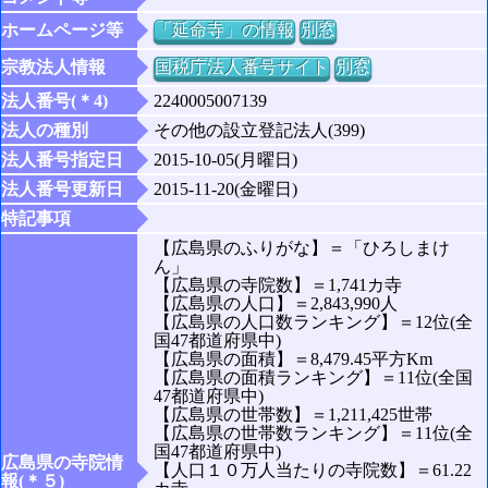
ホームページ等
「延命寺」の情報
別窓
宗教法人情報
国税庁法人番号サイト
別窓
法人番号(＊4)
2240005007139
法人の種別
その他の設立登記法人(399)
法人番号指定日
2015-10-05(月曜日)
法人番号更新日
2015-11-20(金曜日)
特記事項
【広島県のふりがな】＝「ひろしまけ
ん」
【広島県の寺院数】＝1,741カ寺
【広島県の人口】＝2,843,990人
【広島県の人口数ランキング】＝12位(全
国47都道府県中)
【広島県の面積】＝8,479.45平方Km
【広島県の面積ランキング】＝11位(全国
47都道府県中)
【広島県の世帯数】＝1,211,425世帯
【広島県の世帯数ランキング】＝11位(全
国47都道府県中)
広島県の寺院情
【人口１０万人当たりの寺院数】＝61.22
報(＊５)