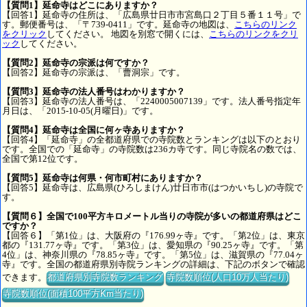
【質問1】延命寺はどこにありますか？
【回答1】延命寺の住所は、「広島県廿日市市宮島口２丁目５番１１号」で
す。郵便番号は、「〒739-0411」です。延命寺の地図は、
こちらのリンク
をクリック
してください。 地図を別窓で開くには、
こちらのリンクをクリ
ック
してください。
【質問2】延命寺の宗派は何ですか？
【回答2】延命寺の宗派は、「曹洞宗」です。
【質問3】延命寺の法人番号はわかりますか？
【回答3】延命寺の法人番号は、「2240005007139」です。法人番号指定年
月日は、「2015-10-05(月曜日)」です。
【質問4】延命寺は全国に何ヶ寺ありますか？
【回答4】「延命寺」の全都道府県での寺院数とランキングは以下のとおり
です。全国での「延命寺」の寺院数は236カ寺です。同じ寺院名の数では、
全国で第12位です。
【質問5】延命寺は何県・何市町村にありますか？
【回答5】延命寺は、広島県(ひろしまけん)廿日市市(はつかいちし)の寺院で
す。
【質問６】全国で100平方キロメートル当りの寺院が多いの都道府県はどこ
ですか？
【回答６】「第1位」は、大阪府の『176.99ヶ寺』です。「第2位」は、東京
都の『131.77ヶ寺』です。「第3位」は、愛知県の『90.25ヶ寺』です。「第
4位」は、神奈川県の『78.85ヶ寺』です。「第5位」は、滋賀県の『77.04ヶ
寺』です。全国の都道府県別寺院ランキングの詳細は、下記のボタンで確認
できます。
都道府県別寺院数ランキング
寺院数順位(人口10万人当たり)
寺院数順位(面積100平方Km当たり)