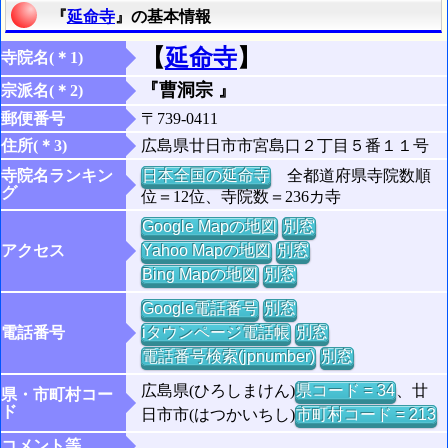
『
延命寺
』の基本情報
【
延命寺
】
寺院名(＊1)
『曹洞宗 』
宗派名(＊2)
郵便番号
〒739-0411
住所(＊3)
広島県廿日市市宮島口２丁目５番１１号
寺院名ランキン
日本全国の延命寺
全都道府県寺院数順
グ
位＝12位、寺院数＝236カ寺
Google Mapの地図
別窓
アクセス
Yahoo Mapの地図
別窓
Bing Mapの地図
別窓
Google電話番号
別窓
電話番号
iタウンページ電話帳
別窓
電話番号検索(jpnumber)
別窓
広島県(ひろしまけん)
県コード = 34
、廿
県・市町村コー
ド
日市市(はつかいちし)
市町村コード = 213
コメント等