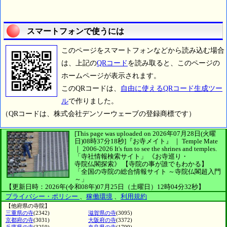
スマートフォンで使うには
このページをスマートフォンなどから読み込む場合
は、上記の
QRコード
を読み取ると、このページの
ホームページが表示されます。
このQRコードは、
自由に使えるQRコード生成ツー
ル
で作りました。
（QRコードは、株式会社デンソーウェーブの登録商標です）
[This page was uploaded on 2026年07月28日(火曜
日)08時37分18秒]
『お寺メイト』 ｜ Temple Mate
｜
2006-2026
It's fun to see
the shrines and temples.
「寺社情報検索サイト」
《お寺巡り・
寺院仏閣探索》
【寺院の事が誰でもわかる】
「全国の寺院の総合情報サイト ～寺院仏閣超入門
～」
【更新日時：2026年(令和08年)07月25日（土曜日）12時04分32秒】
プライバシー・ポリシー
、
稼働環境
、
利用規約
【他府県の寺院】
三重県の寺
(2342)
滋賀県の寺
(3095)
京都府の寺
(3031)
大阪府の寺
(3372)