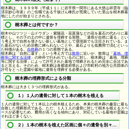
樹木葬は、１９９９年（平成１１）に岩手県一関市にある大慈山祥雲寺（臨
済宗妙心寺派）のご住職である千坂げん峰氏が荒廃していた里山を樹木葬墓
地にしたのが始まりとされる。
樹木葬とは何ですか？
樹木や山ツツジ・山ドウダン・紫陽花・花菖蒲などの花を墓石の代わりに墓
標とし、その下の土の中に遺骨を埋葬する形態。「遺骨が自然に還る」とい
う考え方で自然を壊さない新しい墓地として環境面でも注目されている。ま
た墓石がないため宗教に縛られないことや、墓石よりも低費用で済むといっ
た特徴がある。
自然葬
の１つの形態である。
樹木葬は「自然に還す」という考え方では
散骨
に近いが、散骨は「
墓地、埋
葬等に関する法律
」の枠外で行われているのに対し、樹木葬は「墓地、埋葬
等に関する法律」によって許可された墓地で埋葬されるため完全に合法であ
ると言える。そのため、樹木葬は各都道府県および市町村の地方公共団体の
許可をとった霊園や墓地に遺骨を埋葬する必要がある。
樹木葬の埋葬形式による分類
樹木葬には大きく３つの埋葬形式がある。
１）１人の遺骨に対して１本の樹木を植える
１人の遺骨に対して１本以上の樹木植えるため、本来の樹木葬の趣旨に最も
合致した埋葬形式である。ただ、１人１人の遺骨に対して樹木を植えるスペ
ースが必要なため、費用が高くなる傾向にあり、対応している墓地や霊園は
それほど多くない。
２）１本の樹木を植えた区画に個々の遺骨を別々に埋葬