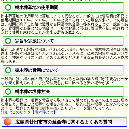
樹木葬墓地の使用期間
樹木葬墓地の使用期間は墓地によって異なるが、一般的には管理費は不要で
使用期間は１０年、２０年、３０年と決まられている場合が多い。その場合
は、期間が終了した後は遺骨が合同墓や集合墓へ移されることが一般的であ
る。管理費が必要となる場合は、一般のお墓と同様に管理費を払い続ければ
永代で使用し続けることが出来る所も多数ある。
宗旨や宗派について
最近はお墓でも宗旨や宗派が問われない場合が多いが、樹木葬の場合はお墓
以上に宗旨や宗派はほとんど問われない。さらに、仏教の宗旨や宗派だけで
なく、神道やキリスト教、イスラム教などさまざまな宗教を受け入れる樹木
葬もある。
樹木葬の費用について
一般的には、樹木葬の費用はお墓と比べると墓石の購入費用が不要なためか
なり安く抑えられる。また管理費もお墓に比べると安い場合が多い。
樹木葬の埋葬方法
樹木葬の埋葬は、遺骨を骨壷から取り出して紙などに包みそのまま土に埋め
る場合と、骨壷ごと埋葬する場合がある。一般的に誰を埋葬したかがわかる
ように、埋葬した場所に樹木を植えたりプレートを置いたりする。
詳細はこのリンク【樹木葬とは】
広島県廿日市市の延命寺に関するよくある質問