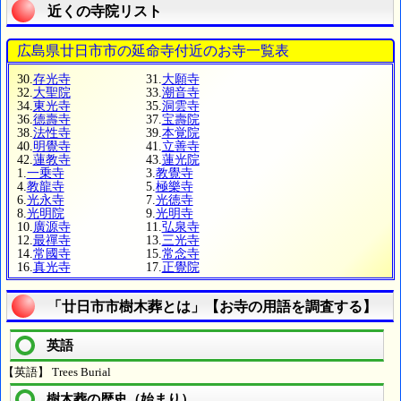
近くの寺院リスト
広島県廿日市市の延命寺付近のお寺一覧表
30.
存光寺
31.
大願寺
32.
大聖院
33.
潮音寺
34.
東光寺
35.
洞雲寺
36.
德壽寺
37.
宝壽院
38.
法性寺
39.
本覚院
40.
明覺寺
41.
立善寺
42.
蓮教寺
43.
蓮光院
1.
一乗寺
3.
教覺寺
4.
教龍寺
5.
極樂寺
6.
光永寺
7.
光徳寺
8.
光明院
9.
光明寺
10.
廣源寺
11.
弘泉寺
12.
最禪寺
13.
三光寺
14.
常國寺
15.
常念寺
16.
真光寺
17.
正覺院
「廿日市市樹木葬とは」【お寺の用語を調査する】
英語
【英語】 Trees Burial
樹木葬の歴史（始まり）