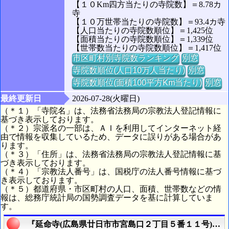
【１０Km四方当たりの寺院数】＝8.78カ
寺
【１０万世帯当たりの寺院数】＝93.4カ寺
【人口当たりの寺院数順位】＝1,425位
【面積当たりの寺院数順位】＝1,339位
【世帯数当たりの寺院数順位】＝1,417位
市区町村別寺院数ランキング
別窓
寺院数順位(人口10万人当たり)
別窓
寺院数順位(面積100平方Km当たり)
別窓
最終更新日
2026-07-28(火曜日)
（＊１）「寺院名」は、法務省法務局の宗教法人登記情報に
基づき表示しております。
（＊２）宗派名の一部は、ＡＩを利用してインターネット経
由で情報を収集しているため、データに誤りがある場合があ
ります。
（＊３）「住所」は、法務省法務局の宗教法人登記情報に基
づき表示しております。
（＊４）「宗教法人番号」は、国税庁の法人番号情報に基づ
き表示しております。
（＊５）都道府県・市区町村の人口、面積、世帯数などの情
報は、総務庁統計局の国勢調査データを基に計算していま
す。
『延命寺(広島県廿日市市宮島口２丁目５番１１号)』