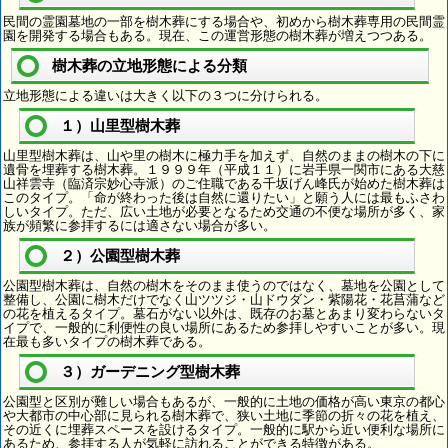
民間の霊園墓地の一部を樹木葬にする場合や、初めから樹木葬専用の民間霊
園を開発する場合もある。現在、この運営形態の樹木葬が増えつつある。
樹木葬の立地形態による分類
立地形態による違いは大きく以下の３つに分けられる。
１）山里型樹木葬
山里型樹木葬は、山や里の樹木に極力手を加えず、自然のままの樹木の下に
遺骨を埋葬する樹木葬。１９９９年（平成１１）に岩手県一関市にある大慈
山祥雲寺（臨済宗妙心寺派）のご住職である千坂げん峰氏が始めた樹木葬は
このタイプ。「命が終わった後は自然に還りたい」と願う人には最もふさわ
しいタイプ。ただ、広い土地が必要となるため交通の不便な場所が多く、家
族が頻繁に参拝するには適さない場合が多い。
２）公園型樹木葬
公園型樹木葬は、自然の樹木をそのまま使うのではなく、墓地を公園として
整備し、公園に樹木だけでなく山ツツジ・山ドウダン・紫陽花・花菖蒲など
の花を植えるタイプ。墓石がない以外は、既存のお墓とあまり変わらないタ
イプで、一般的に利便性の良い場所にあるため参拝しやすいことが多い。現
在最も多いタイプの樹木葬である。
３）ガーデニング型樹木葬
公園型と区別が難しい場合もあるが、一般的に土地の価格が高い東京の都心
や大都市の中心部に見られる樹木葬で、狭い土地に季節の折々の花を植え、
その近くに埋葬スペースを設けるタイプ。一般的に駅から近い便利な場所に
あるため、参拝する人が気軽に訪れることができる特徴がある。