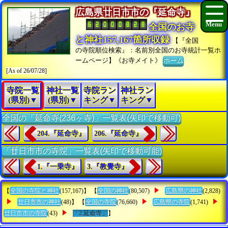
広島県廿日市市の『延命寺』
全国のお寺
と神社157,167箇所収録
【『全国
の寺院順位検索』：名前別全国のお寺統計一覧ホ
ームページ】《お寺メイト》
ホーム
[As of 26/07/28]
寺院一覧
神社一覧
寺院ラン
神社ラン
(県別)▼
(県別)▼
キング▼
キング▼
全国の「延命寺(236ヶ寺)」一覧表(矢印で移動可)
204.『延命寺』
206.『延命寺』
「廿日市市の寺院」一覧表(矢印で移動可能)
1.『一乗寺』
3.『教覺寺』
【
全国の寺院と神社
(157,167)】 【
全国の神社
(80,507)
広島県の神社
(2,828)
廿日市市の神社
(48)】 【
全国の寺院
(76,660)
広島県の寺院
(1,741)
廿日市市の寺院
(43)
「2.延命寺」
】