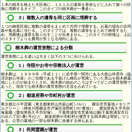
１本の樹木を植えた大区画に、１人１人の遺骨を骨壺などに入れて個々の区
画に埋葬するタイプ。このタイプの樹木葬が一番多い。
３）複数人の遺骨を同じ区画に埋葬する
１つの納骨区画に複数の遺骨をまとめて共同で埋葬する。お墓の場合の合同
墓や集合墓に当たる。このタイプでは、複数の遺骨をまとめて納骨するた
め、埋葬後は遺骨を取り出すことが出来ません。このタイプの特徴は、上記
の２タイプよりも費用が安くなる傾向にある。
樹木葬の運営形態による分類
運営形態による違いは大きく以下の３つに分けられる。
１）寺院やお寺や宗教法人が運営
樹木葬は、１９９９年（平成１１）に岩手県一関市にある大慈山祥雲寺（臨
済宗妙心寺派）のご住職である千坂げん峰氏が荒廃していた里山を樹木葬墓
地にしたのが始まりとされ、樹木葬の始めのころはすべてがこの運営形態で
あった。現在でも樹木葬の運営形態の主流を占めている。
２）都道府県や市町村が運営
東京都立小平霊園（東京都東村山市萩山町1-16-1）、横浜市営墓地メモリア
ルグリーン（神奈川県横浜市戸塚区俣野町1367番地1）、愛知県長久手市卯
塚墓園（愛知県長久手市卯塚）、千葉県浦安市営墓地公園(千葉県浦安市日
の出八丁目1番1号)など、都道府県や市町村が運営する樹木葬は増加しつつ
ある。公営の墓地の一部を樹木葬に改修する例もある。
３）民間霊園が運営