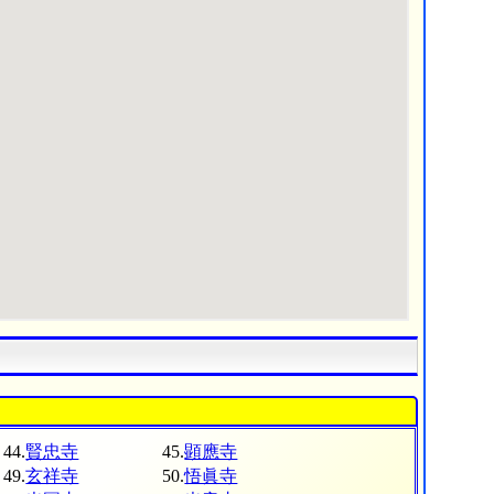
44.
賢忠寺
45.
顕應寺
49.
玄祥寺
50.
悟眞寺