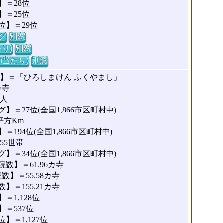
＝28位
＝25位
位】＝29位
グ
別窓
り)
別窓
m当たり)
別窓
な】＝「ひろしまけん ふくやまし」
カ寺
1人
＝27位(全国1,866市区町村中)
平方Km
194位(全国1,866市区町村中)
55世帯
＝34位(全国1,866市区町村中)
数】＝61.96カ寺
】＝55.58カ寺
＝155.21カ寺
1,128位
＝537位
＝1,127位