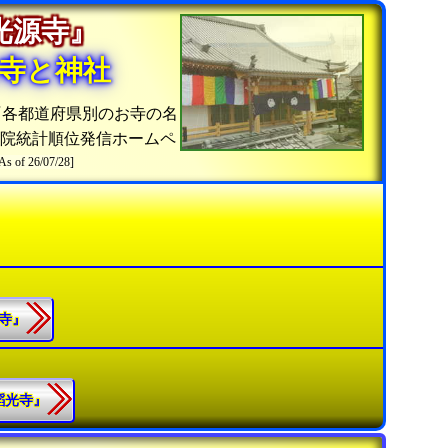
『光源寺』
寺と神社
『各都道府県別のお寺の名
寺院統計順位発信ホームペ
As of 26/07/28]
源寺』
『韜光寺』