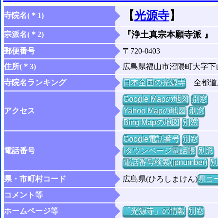
【
光源寺
】
寺院名(＊1)
『浄土真宗本願寺派 』
宗派名(＊2)
郵便番号
〒720-0403
住所(＊3)
広島県福山市沼隈町大字下
寺院名ランキング
日本全国の光源寺
全都道府
Google Mapの地図
別窓
アクセス
Yahoo Mapの地図
別窓
Bing Mapの地図
別窓
Google電話番号
別窓
電話番号
iタウンページ電話帳
別窓
電話番号検索(jpnumber)
別
県・市町村コード
広島県(ひろしまけん)
県コー
コメント等
ホームページ等
「光源寺」の情報
別窓