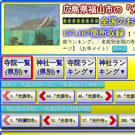
広島県福山市の
全国のお
157,167箇所収録
【
前ランキング』：名前別全国の
ージ】《お寺メイト》
ホーム
[
寺院一覧
神社一覧
寺院ラン
神社ラン
(県別)▼
(県別)▼
キング▼
キング▼
全国の「光源寺(59ヶ寺)」一覧表(矢印で移動可)
1.『光源寺』
44.『光源寺』
46.『光源寺』
59.『光
「福山市の寺院」一覧表(矢印で移動可能)
1.『阿彌陀寺』
55.『光音寺』
57.『光行寺』
288.