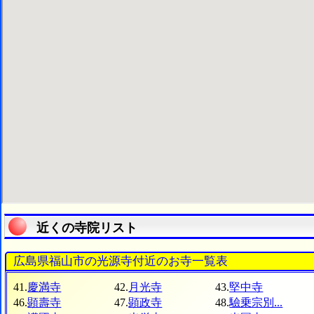
近くの寺院リスト
広島県福山市の光源寺付近のお寺一覧表
41.
慶満寺
42.
月光寺
43.
堅中寺
46.
顕壽寺
47.
顕政寺
48.
驗乗宗別...