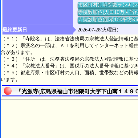
市区町村別寺院数ランキン
寺院数順位(人口10万人当た
寺院数順位(面積100平方K
最終更新日
2026-07-28(火曜日)
（＊１）「寺院名」は、法務省法務局の宗教法人登記情報に
（＊２）宗派名の一部は、ＡＩを利用してインターネット経
合があります。
（＊３）「住所」は、法務省法務局の宗教法人登記情報に基
（＊４）「宗教法人番号」は、国税庁の法人番号情報に基づ
（＊５）都道府県・市区町村の人口、面積、世帯数などの情
います。
『光源寺(広島県福山市沼隈町大字下山南１４９