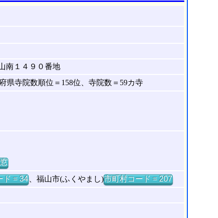
山南１４９０番地
県寺院数順位＝158位、寺院数＝59カ寺
窓
ド = 34
、福山市(ふくやまし)
市町村コード = 207