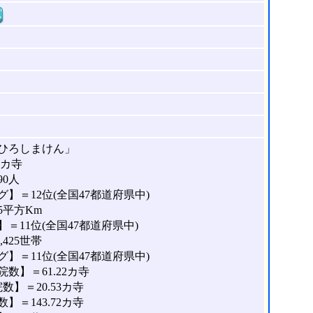
窓
ひろしまけん」
1カ寺
90人
】＝12位(全国47都道府県中)
5平方Km
＝11位(全国47都道府県中)
425世帯
】＝11位(全国47都道府県中)
数】＝61.22カ寺
】＝20.53カ寺
＝143.72カ寺