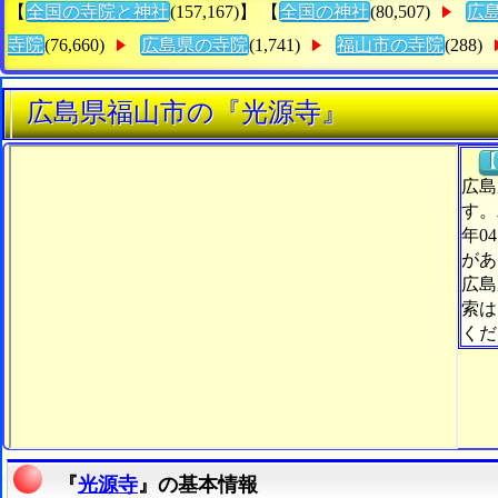
【
全国の寺院と神社
(157,167)】 【
全国の神社
(80,507)
広
寺院
(76,660)
広島県の寺院
(1,741)
福山市の寺院
(288)
広島県福山市の『光源寺』
【
広島
す。
年0
があ
広島
索は
くだ
『
光源寺
』の基本情報