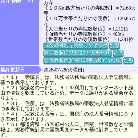
お寺情報(＊５)
カ寺
【１０Km四方当たりの寺院数】＝72.68カ
寺
【１０万世帯当たりの寺院数】＝120.85カ
寺
【人口当たりの寺院数順位】＝1,212位
【面積当たりの寺院数順位】＝408位
【世帯数当たりの寺院数順位】＝1,281位
市区町村別寺院数ランキング
別窓
寺院数順位(人口10万人当たり)
別窓
寺院数順位(面積100平方Km当たり)
別窓
最終更新日
2026-07-28(火曜日)
（＊１）「寺院名」は、法務省法務局の宗教法人登記情報に
基づき表示しております。
（＊２）宗派名の一部は、ＡＩを利用してインターネット経
由で情報を収集しているため、データに誤りがある場合があ
ります。
（＊３）「住所」は、法務省法務局の宗教法人登記情報に基
づき表示しております。
（＊４）「宗教法人番号」は、国税庁の法人番号情報に基づ
き表示しております。
（＊５）都道府県・市区町村の人口、面積、世帯数などの情
報は、総務庁統計局の国勢調査データを基に計算していま
す。