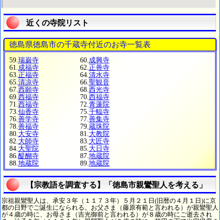
近くの寺院リスト
徳島県徳島市の千蔵寺付近のお寺一覧表
59.
瑞巌寺
60.
成興寺
61.
成福寺
62.
正善寺
63.
正福寺
64.
清水寺
65.
清凉寺
66.
聖観音
67.
西願寺
68.
西光寺
69.
西福寺
70.
西福寺
71.
西福寺
72.
青蓮院
73.
仙香寺
75.
千輻寺
76.
善学寺
77.
善集寺
78.
善福寺
79.
蔵珠院
80.
大安寺
81.
大教院
82.
大師寺
83.
大匠寺
84.
大聖院
85.
大日寺
86.
醍醐寺
87.
地蔵院
88.
地蔵院
89.
地蔵院
【宗教語を調査する】「徳島市親鸞聖人を考える」
宗祖親鸞聖人は、承安３年（１１７３年）５月２１日(旧暦の４月１日)に京
都の日野でご誕生になられる。お父さま（藤原有範と言われる）が親鸞聖人
が４歳の時に、お母さま（吉光御前と言われる）が８歳の時にご逝去され