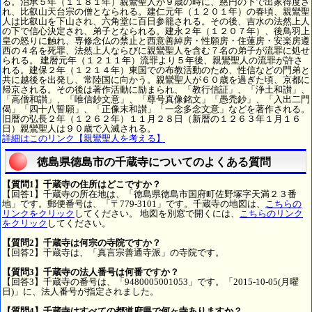
る。治承５年（１１８１年）親鸞聖人が９歳の時に、慈円の下で出家得度さ
れ、比叡山天台宗の僧となられる。建仁元年（１２０１年）の春頃、親鸞聖
人は比叡山を下山され、六角堂に百日参籠される。その後、吉水の法然上人
の下で信心決定され、弟子となられる。建永２年（１２０７年）、後鳥羽上
皇の怒りに触れ、専修念仏の禁止と西意善綽房・性願房・住蓮房・安楽房遵
西の４名を死罪、法然上人ならびに親鸞聖人を含む７名の弟子が流罪に処せ
られる。 建暦元年（１２１１年）流罪より５年後、親鸞聖人の流罪が許さ
れる。建保２年（１２１４年）東国での布教活動のため、性信などの門弟と
共に越後を出発し、常陸国に向かう。親鸞聖人が６０歳を過ぎた頃、京都に
帰京される。その後は著作活動に励まられ、「教行信証」、「浄土和讃」、
「高僧和讃」、「唯信鈔文意」、「尊号真像銘文」「愚禿鈔」、「入出二門
偈」「四十八誓願」、「正像末和讃」「一念多念文意」などを著作される。
旧暦の弘長２年（１２６２年）１１月２８日（新暦の１２６３年１月１６
日）親鸞聖人は９０歳で入滅される。
詳細はこのリンク【親鸞聖人を考える】
徳島県徳島市の千蔵寺についてのよくある質問
【質問1】千蔵寺の住所はどこですか？
【回答1】千蔵寺の所在地は、「徳島県徳島市国府町佐野塚字天満２３番
地」です。郵便番号は、「〒779-3101」です。千蔵寺の地図は、
こちらの
リンクをクリック
してください。 地図を別窓で開くには、
こちらのリンク
をクリック
してください。
【質問2】千蔵寺は何宗の寺院ですか？
【回答2】千蔵寺は、「真言宗善通寺派」の寺院です。
【質問3】千蔵寺の法人番号は何番ですか？
【回答3】千蔵寺の番号は、「9480005001053」です。「2015-10-05(月曜
日)」に、法人番号が指定されました。
【質問4】千蔵寺はすべての都道府県で何ヶ寺ありますか？