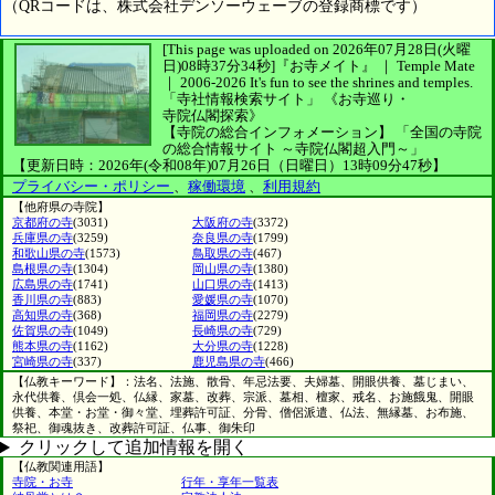
（QRコードは、株式会社デンソーウェーブの登録商標です）
[This page was uploaded on 2026年07月28日(火曜
日)08時37分34秒]
『お寺メイト』 ｜ Temple Mate
｜
2006-2026
It's fun to see
the shrines and temples.
「寺社情報検索サイト」
《お寺巡り・
寺院仏閣探索》
【寺院の総合インフォメーション】
「全国の寺院
の総合情報サイト ～寺院仏閣超入門～」
【更新日時：2026年(令和08年)07月26日（日曜日）13時09分47秒】
プライバシー・ポリシー
、
稼働環境
、
利用規約
【他府県の寺院】
京都府の寺
(3031)
大阪府の寺
(3372)
兵庫県の寺
(3259)
奈良県の寺
(1799)
和歌山県の寺
(1573)
鳥取県の寺
(467)
島根県の寺
(1304)
岡山県の寺
(1380)
広島県の寺
(1741)
山口県の寺
(1413)
香川県の寺
(883)
愛媛県の寺
(1070)
高知県の寺
(368)
福岡県の寺
(2279)
佐賀県の寺
(1049)
長崎県の寺
(729)
熊本県の寺
(1162)
大分県の寺
(1228)
宮崎県の寺
(337)
鹿児島県の寺
(466)
【仏教キーワード】：法名、法施、散骨、年忌法要、夫婦墓、開眼供養、墓じまい、
永代供養、倶会一処、仏縁、家墓、改葬、宗派、墓相、檀家、戒名、お施餓鬼、開眼
供養、本堂・お堂・御々堂、埋葬許可証、分骨、僧侶派遣、仏法、無縁墓、お布施、
祭祀、御魂抜き、改葬許可証、仏事、御朱印
クリックして追加情報を開く
【仏教関連用語】
寺院・お寺
行年・享年一覧表