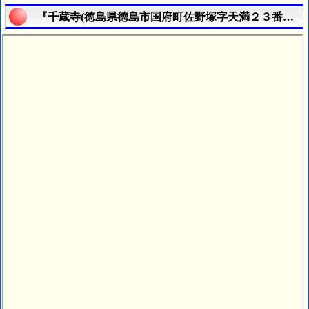
『千蔵寺(徳島県徳島市国府町佐野塚字天満２３番地)