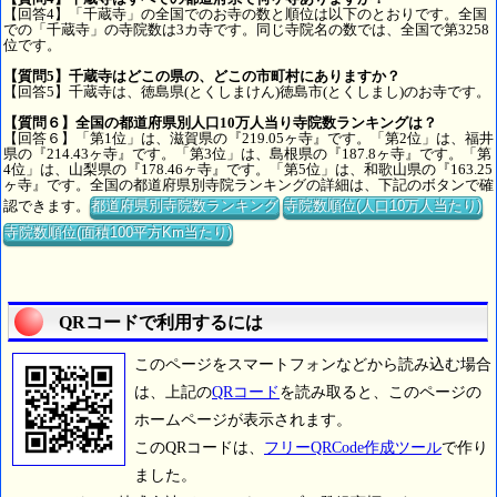
【回答4】「千蔵寺」の全国でのお寺の数と順位は以下のとおりです。全国
での「千蔵寺」の寺院数は3カ寺です。同じ寺院名の数では、全国で第3258
位です。
【質問5】千蔵寺はどこの県の、どこの市町村にありますか？
【回答5】千蔵寺は、徳島県(とくしまけん)徳島市(とくしまし)のお寺です。
【質問６】全国の都道府県別人口10万人当り寺院数ランキングは？
【回答６】「第1位」は、滋賀県の『219.05ヶ寺』です。「第2位」は、福井
県の『214.43ヶ寺』です。「第3位」は、島根県の『187.8ヶ寺』です。「第
4位」は、山梨県の『178.46ヶ寺』です。「第5位」は、和歌山県の『163.25
ヶ寺』です。全国の都道府県別寺院ランキングの詳細は、下記のボタンで確
認できます。
都道府県別寺院数ランキング
寺院数順位(人口10万人当たり)
寺院数順位(面積100平方Km当たり)
QRコードで利用するには
このページをスマートフォンなどから読み込む場合
は、上記の
QRコード
を読み取ると、このページの
ホームページが表示されます。
このQRコードは、
フリーQRCode作成ツール
で作り
ました。