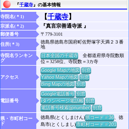
『
千蔵寺
』の基本情報
【
千蔵寺
】
寺院名(＊1)
『真言宗善通寺派 』
宗派名(＊2)
郵便番号
〒779-3101
徳島県徳島市国府町佐野塚字天満２３番
住所(＊3)
地
寺院名ランキン
日本全国の千蔵寺
全都道府県寺院数順
グ
位＝3258位、寺院数＝3カ寺
Google Mapの地図
別窓
アクセス
Yahoo Mapの地図
別窓
Bing Mapの地図
別窓
Google電話番号
別窓
電話番号
iタウンページ電話帳
別窓
電話番号検索(jpnumber)
別窓
徳島県(とくしまけん)
県コード = 36
、徳
県・市町村コー
ド
島市(とくしまし)
市町村コード = 201