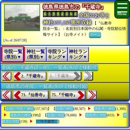
徳島県徳島市の『千蔵寺』
全国のお寺と
神社157,167箇所収録
【『仏教寺
院全一覧』：名前別日本国中の仏閣・寺院順位情
報サイト】《お寺メイト》
ホーム
[As of 26/07/28]
寺院一覧
神社一覧
寺院ラン
神社ラン
(県別)▼
(県別)▼
キング▼
キング▼
全国の「千蔵寺(3ヶ寺)」一覧表(矢印で移動可)
3.『千蔵寺』
2.『千蔵寺』
「徳島市の寺院」一覧表(矢印で移動可能)
73.『仙香寺』
75.『千輻寺』
【
全国の寺院と神社
(157,167)】 【
全国の神社
(80,507)
徳島県の神社
(1,309)
徳島市の神社
(198)】 【
全国の寺院
(76,660)
徳島県の寺院
(633)
徳
島市の寺院
(139)
「74.千蔵寺」
】