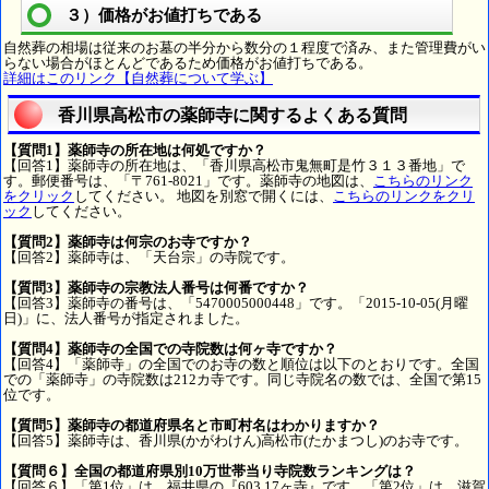
３）価格がお値打ちである
自然葬の相場は従来のお墓の半分から数分の１程度で済み、また管理費がい
らない場合がほとんどであるため価格がお値打ちである。
詳細はこのリンク【自然葬について学ぶ】
香川県高松市の薬師寺に関するよくある質問
【質問1】薬師寺の所在地は何処ですか？
【回答1】薬師寺の所在地は、「香川県高松市鬼無町是竹３１３番地」で
す。郵便番号は、「〒761-8021」です。薬師寺の地図は、
こちらのリンク
をクリック
してください。 地図を別窓で開くには、
こちらのリンクをクリ
ック
してください。
【質問2】薬師寺は何宗のお寺ですか？
【回答2】薬師寺は、「天台宗」の寺院です。
【質問3】薬師寺の宗教法人番号は何番ですか？
【回答3】薬師寺の番号は、「5470005000448」です。「2015-10-05(月曜
日)」に、法人番号が指定されました。
【質問4】薬師寺の全国での寺院数は何ヶ寺ですか？
【回答4】「薬師寺」の全国でのお寺の数と順位は以下のとおりです。全国
での「薬師寺」の寺院数は212カ寺です。同じ寺院名の数では、全国で第15
位です。
【質問5】薬師寺の都道府県名と市町村名はわかりますか？
【回答5】薬師寺は、香川県(かがわけん)高松市(たかまつし)のお寺です。
【質問６】全国の都道府県別10万世帯当り寺院数ランキングは？
【回答６】「第1位」は、福井県の『603.17ヶ寺』です。「第2位」は、滋賀