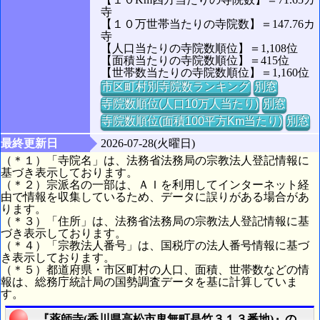
寺
【１０万世帯当たりの寺院数】＝147.76カ
寺
【人口当たりの寺院数順位】＝1,108位
【面積当たりの寺院数順位】＝415位
【世帯数当たりの寺院数順位】＝1,160位
市区町村別寺院数ランキング
別窓
寺院数順位(人口10万人当たり)
別窓
寺院数順位(面積100平方Km当たり)
別窓
最終更新日
2026-07-28(火曜日)
（＊１）「寺院名」は、法務省法務局の宗教法人登記情報に
基づき表示しております。
（＊２）宗派名の一部は、ＡＩを利用してインターネット経
由で情報を収集しているため、データに誤りがある場合があ
ります。
（＊３）「住所」は、法務省法務局の宗教法人登記情報に基
づき表示しております。
（＊４）「宗教法人番号」は、国税庁の法人番号情報に基づ
き表示しております。
（＊５）都道府県・市区町村の人口、面積、世帯数などの情
報は、総務庁統計局の国勢調査データを基に計算していま
す。
『薬師寺(香川県高松市鬼無町是竹３１３番地)』の航