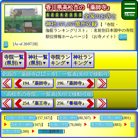
香川県高松市の『薬師寺』
全国のお寺と
神社157,167箇所収録
【『寺院・
伽藍ランキングリスト』：名前別日本国中の寺院
順位情報ホームページ】《お寺メイト》
ホー
ム
[As of 26/07/28]
寺院一覧
神社一覧
寺院ラン
神社ラン
(県別)▼
(県別)▼
キング▼
キング▼
全国の「薬師寺(212ヶ寺)」一覧表(矢印で移動可)
194.『薬師寺』
196.『薬師寺』
「高松市の寺院」一覧表(矢印で移動可能)
254.『薬王寺』
256.『養福寺』
【
全国の寺院と神社
(157,167)】 【
全国の神社
(80,507)
香川県の神社
(801)
高松市の神社
(167)】 【
全国の寺院
(76,660)
香川県の寺院
(883)
高
松市の寺院
(269)
「255.薬師寺」
】