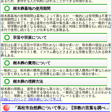
あるため、参拝する人が気軽に訪れることができる特徴がある。
樹木葬墓地の使用期間
樹木葬墓地の使用期間は墓地によって異なるが、一般的には管理費は不要で
使用期間は１０年、２０年、３０年と決まられている場合が多い。その場合
は、期間が終了した後は遺骨が合同墓や集合墓へ移されることが一般的であ
る。管理費が必要となる場合は、一般のお墓と同様に管理費を払い続ければ
永代で使用し続けることが出来る所も多数ある。
宗旨や宗派について
最近はお墓でも宗旨や宗派が問われない場合が多いが、樹木葬の場合はお墓
以上に宗旨や宗派はほとんど問われない。さらに、仏教の宗旨や宗派だけで
なく、神道やキリスト教、イスラム教などさまざまな宗教を受け入れる樹木
葬もある。
樹木葬の費用について
一般的には、樹木葬の費用はお墓と比べると墓石の購入費用が不要なためか
なり安く抑えられる。また管理費もお墓に比べると安い場合が多い。
樹木葬の埋葬方法
樹木葬の埋葬は、遺骨を骨壷から取り出して紙などに包みそのまま土に埋め
る場合と、骨壷ごと埋葬する場合がある。一般的に誰を埋葬したかがわかる
ように、埋葬した場所に樹木を植えたりプレートを置いたりする。
詳細はこのリンク【樹木葬について学ぶ】
「高松市自然葬について学ぶ」【宗教の言葉を調べる