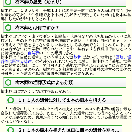
樹木葬の歴史（始まり）
樹木葬は、１９９９年（平成１１）に岩手県一関市にある大慈山祥雲寺（臨
済宗妙心寺派）のご住職である千坂げん峰氏が荒廃していた里山を樹木葬墓
地にしたのが始まりとされる。
樹木葬とは何ですか？
樹木や山ツツジ・山ドウダン・紫陽花・花菖蒲などの花を墓石の代わりに墓
標とし、その下の土の中に遺骨を埋葬する形態。「遺骨が自然に還る」とい
う考え方で自然を壊さない新しい墓地として環境面でも注目されている。ま
た墓石がないため宗教に縛られないことや、墓石よりも低費用で済むといっ
た特徴がある。
自然葬
の１つの形態である。
樹木葬は「自然に還す」という考え方では
散骨
に近いが、散骨は「
墓地、埋
葬等に関する法律
」の枠外で行われているのに対し、樹木葬は「墓地、埋葬
等に関する法律」によって許可された墓地で埋葬されるため完全に合法であ
ると言える。そのため、樹木葬は各都道府県および市町村の地方公共団体の
許可をとった霊園や墓地に遺骨を埋葬する必要がある。
樹木葬の埋葬形式による分類
樹木葬には大きく３つの埋葬形式がある。
１）１人の遺骨に対して１本の樹木を植える
１人の遺骨に対して１本以上の樹木植えるため、本来の樹木葬の趣旨に最も
合致した埋葬形式である。ただ、１人１人の遺骨に対して樹木を植えるスペ
ースが必要なため、費用が高くなる傾向にあり、対応している墓地や霊園は
それほど多くない。
２）１本の樹木を植えた区画に個々の遺骨を別々に埋葬