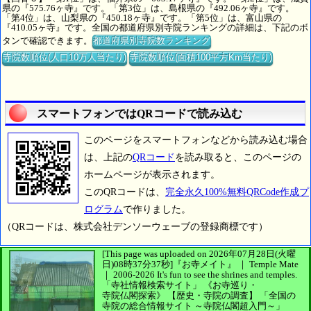
県の『575.76ヶ寺』です。「第3位」は、島根県の『492.06ヶ寺』です。
「第4位」は、山梨県の『450.18ヶ寺』です。「第5位」は、富山県の
『410.05ヶ寺』です。全国の都道府県別寺院ランキングの詳細は、下記のボ
タンで確認できます。
都道府県別寺院数ランキング
寺院数順位(人口10万人当たり)
寺院数順位(面積100平方Km当たり)
スマートフォンではQRコードで読み込む
このページをスマートフォンなどから読み込む場合
は、上記の
QRコード
を読み取ると、このページの
ホームページが表示されます。
このQRコードは、
完全永久100%無料QRCode作成プ
ログラム
で作りました。
（QRコードは、株式会社デンソーウェーブの登録商標です）
[This page was uploaded on 2026年07月28日(火曜
日)08時37分37秒]
『お寺メイト』 ｜ Temple Mate
｜
2006-2026
It's fun to see
the shrines and temples.
「寺社情報検索サイト」
《お寺巡り・
寺院仏閣探索》
【歴史・寺院の調査】
「全国の
寺院の総合情報サイト ～寺院仏閣超入門～」