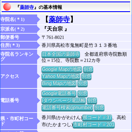
『
薬師寺
』の基本情報
【
薬師寺
】
寺院名(＊1)
『天台宗 』
宗派名(＊2)
郵便番号
〒761-8021
住所(＊3)
香川県高松市鬼無町是竹３１３番地
寺院名ランキン
日本全国の薬師寺
全都道府県寺院数順
グ
位＝15位、寺院数＝212カ寺
Google Mapの地図
別窓
アクセス
Yahoo Mapの地図
別窓
Bing Mapの地図
別窓
Google電話番号
別窓
電話番号
iタウンページ電話帳
別窓
電話番号検索(jpnumber)
別窓
香川県(かがわけん)
県コード = 37
、高松
県・市町村コー
ド
市(たかまつし)
市町村コード = 201