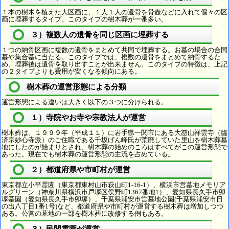
１本の樹木を植えた大区画に、１人１人の遺骨を骨壺などに入れて個々の区
画に埋葬するタイプ。このタイプの樹木葬が一番多い。
３）複数人の遺骨を同じ区画に埋葬する
１つの納骨区画に複数の遺骨をまとめて共同で埋葬する。お墓の場合の合同
墓や集合墓に当たる。このタイプでは、複数の遺骨をまとめて納骨するた
め、埋葬後は遺骨を取り出すことが出来ません。このタイプの特徴は、上記
の２タイプよりも費用が安くなる傾向にある。
樹木葬の運営形態による分類
運営形態による違いは大きく以下の３つに分けられる。
１）寺院やお寺や宗教法人が運営
樹木葬は、１９９９年（平成１１）に岩手県一関市にある大慈山祥雲寺（臨
済宗妙心寺派）のご住職である千坂げん峰氏が荒廃していた里山を樹木葬墓
地にしたのが始まりとされ、樹木葬の始めのころはすべてがこの運営形態で
あった。現在でも樹木葬の運営形態の主流を占めている。
２）都道府県や市町村が運営
東京都立小平霊園（東京都東村山市萩山町1-16-1）、横浜市営墓地メモリア
ルグリーン（神奈川県横浜市戸塚区俣野町1367番地1）、愛知県長久手市卯
塚墓園（愛知県長久手市卯塚）、千葉県浦安市営墓地公園(千葉県浦安市日
の出八丁目1番1号)など、都道府県や市町村が運営する樹木葬は増加しつつ
ある。公営の墓地の一部を樹木葬に改修する例もある。