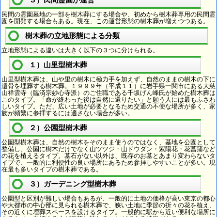
３）民間霊園が運営
民間の霊園墓地の一部を樹木葬にする場合や、初めから樹木葬専用の民間霊
園を開発する場合もある。現在、この運営形態の樹木葬が増えつつある。
樹木葬の立地形態による分類
立地形態による違いは大きく以下の３つに分けられる。
１）山里型樹木葬
山里型樹木葬は、山や里の樹木に極力手を加えず、自然のままの樹木の下に
遺骨を埋葬する樹木葬。１９９９年（平成１１）に岩手県一関市にある大慈
山祥雲寺（臨済宗妙心寺派）のご住職である千坂げん峰氏が始めた樹木葬は
このタイプ。「命が終わった後は自然に還りたい」と願う人には最もふさわ
しいタイプ。ただ、広い土地が必要となるため交通の不便な場所が多く、家
族が頻繁に参拝するには適さない場合が多い。
２）公園型樹木葬
公園型樹木葬は、自然の樹木をそのまま使うのではなく、墓地を公園として
整備し、公園に樹木だけでなく山ツツジ・山ドウダン・紫陽花・花菖蒲など
の花を植えるタイプ。墓石がない以外は、既存のお墓とあまり変わらないタ
イプで、一般的に利便性の良い場所にあるため参拝しやすいことが多い。現
在最も多いタイプの樹木葬である。
３）ガーデニング型樹木葬
公園型と区別が難しい場合もあるが、一般的に土地の価格が高い東京の都心
や大都市の中心部に見られる樹木葬で、狭い土地に季節の折々の花を植え、
その近くに埋葬スペースを設けるタイプ。一般的に駅から近い便利な場所に