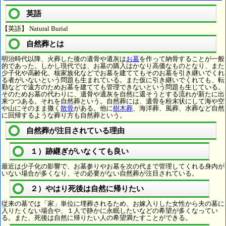
英語
【英語】 Natural Burial
自然葬とは
明治時代以降、火葬した後の遺骨や遺灰は
お墓
を作って納骨することが一般
的であった。しかし現代では、お墓の購入はかなり高価なものとなり、また
少子化や高齢化、核家族化などでお墓を建ててもそのお墓を引き継いでくれ
る者がいないという問題も生まれている。また仮に引き継いでくれても、転
勤などで遠方のためお墓を建てても管理できないという問題も生じている。
そのためお墓の代わりに、遺骨や遺灰を自然に還そうとする流れが新たに出
来つつある。それを自然葬という。自然葬には、遺骨を粉末状にして海や空
や山にそのまま撒く
散骨
がある。他に
樹木葬
、海洋葬、風葬、水葬など自然
に回帰するような葬り方も自然葬という。
自然葬が注目されている理由
１）跡継ぎがいなくても良い
最近は少子化の影響で、お墓参りやお墓を次の代まで管理してくれる身内が
いない場合が多くなり、その必要がない自然葬が注目されている。
２）やはり死後は自然に帰りたい
従来の墓では「家」単位に埋葬されるため、お嫁入りした女性から夫の墓に
入りたくない場合や、１人で静かに永眠したいなどの希望が多くなってい
る。また、死後は自然に帰りたい人の希望満たすことができる。