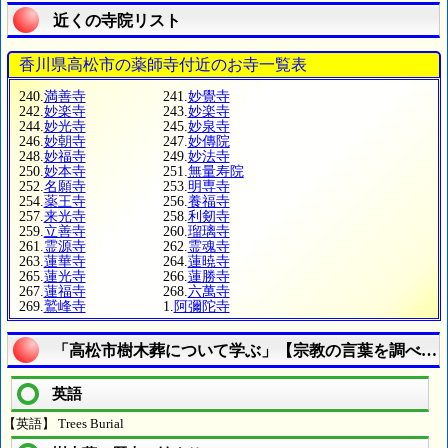
近くの寺院リスト
香川県高松市の薬師寺付近のお寺一覧表
240.
満善寺
241.
妙覺寺
242.
妙楽寺
243.
妙楽寺
244.
妙光寺
245.
妙泉寺
246.
妙朝寺
247.
妙傳院
248.
妙福寺
249.
妙法寺
250.
妙本寺
251.
無量寿院
252.
名願寺
253.
明専寺
254.
薬王寺
256.
養福寺
257.
来光寺
258.
利剱寺
259.
立善寺
260.
瑠璃寺
261.
霊源寺
262.
霊魂寺
263.
蓮華寺
264.
蓮暁寺
265.
蓮光寺
266.
蓮勝寺
267.
蓮福寺
268.
六萬寺
269.
鷲峰寺
1.
阿彌陀寺
「高松市樹木葬について学ぶ」【宗教の言葉を調べる
英語
【英語】 Trees Burial