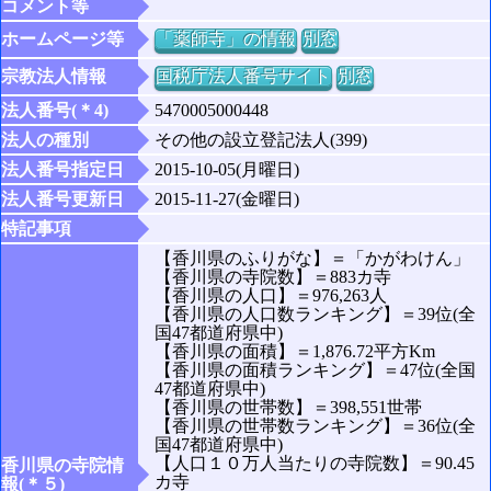
コメント等
ホームページ等
「薬師寺」の情報
別窓
宗教法人情報
国税庁法人番号サイト
別窓
法人番号(＊4)
5470005000448
法人の種別
その他の設立登記法人(399)
法人番号指定日
2015-10-05(月曜日)
法人番号更新日
2015-11-27(金曜日)
特記事項
【香川県のふりがな】＝「かがわけん」
【香川県の寺院数】＝883カ寺
【香川県の人口】＝976,263人
【香川県の人口数ランキング】＝39位(全
国47都道府県中)
【香川県の面積】＝1,876.72平方Km
【香川県の面積ランキング】＝47位(全国
47都道府県中)
【香川県の世帯数】＝398,551世帯
【香川県の世帯数ランキング】＝36位(全
国47都道府県中)
【人口１０万人当たりの寺院数】＝90.45
香川県の寺院情
カ寺
報(＊５)