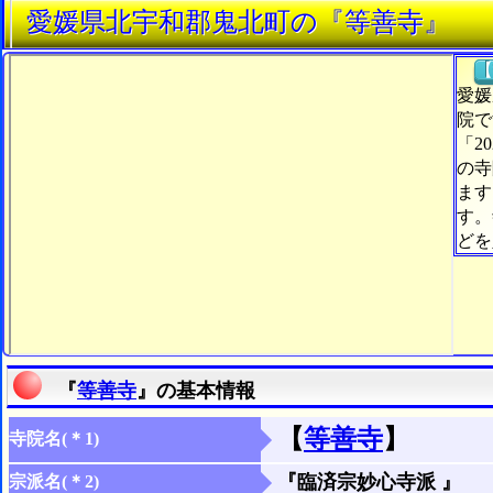
愛媛県北宇和郡鬼北町の『等善寺』
【
愛媛
院で
「2
の寺
ます
す。
どを
『
等善寺
』の基本情報
【
等善寺
】
寺院名(＊1)
『臨済宗妙心寺派 』
宗派名(＊2)