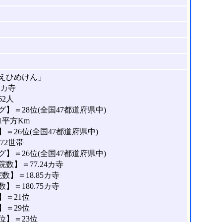
えひめけん」
0カ寺
62人
】＝28位(全国47都道府県中)
1平方Km
＝26位(全国47都道府県中)
72世帯
】＝26位(全国47都道府県中)
数】＝77.24カ寺
】＝18.85カ寺
＝180.75カ寺
＝21位
＝29位
位】＝23位