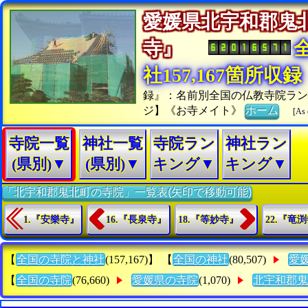
愛媛県北宇和郡鬼
寺』
社157,167箇所収録
録』：名前別全国の仏教寺院ラン
ジ】《お寺メイト》
ホーム
[As 
寺院一覧
神社一覧
寺院ラン
神社ラン
(県別)▼
(県別)▼
キング▼
キング▼
「北宇和郡鬼北町の寺院」一覧表(矢印で移動可能)
1.『安樂寺』
16.『長泉寺』
18.『等妙寺』
22.『竜
【
全国の寺院と神社
(157,167)】 【
全国の神社
(80,507)
愛
【
全国の寺院
(76,660)
愛媛県の寺院
(1,070)
北宇和郡鬼