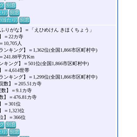
グ
別窓
り)
別窓
m当たり)
別窓
のふりがな】＝「えひめけん きほくちょう」
】＝22カ寺
0,705人
キング】＝1,362位(全国1,866市区町村中)
41.88平方Km
ング】＝501位(全国1,866市区町村中)
4,614世帯
キング】＝1,299位(全国1,866市区町村中)
】＝205.51カ寺
数】＝9.1カ寺
＝476.81カ寺
＝301位
1,323位
】＝366位
グ
別窓
り)
別窓