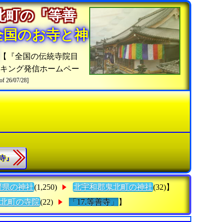
北町の『等善
全国のお寺と神
【『全国の伝統寺院目
キング発信ホームペー
of 26/07/28]
渕寺』
媛県の神社
(1,250)
北宇和郡鬼北町の神社
(32)】
北町の寺院
(22)
「17.等善寺」
】