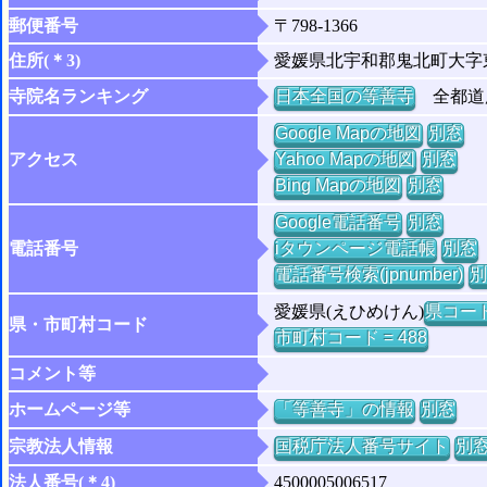
郵便番号
〒798-1366
住所(＊3)
愛媛県北宇和郡鬼北町大字
寺院名ランキング
日本全国の等善寺
全都道府
Google Mapの地図
別窓
アクセス
Yahoo Mapの地図
別窓
Bing Mapの地図
別窓
Google電話番号
別窓
電話番号
iタウンページ電話帳
別窓
電話番号検索(jpnumber)
別
愛媛県(えひめけん)
県コード 
県・市町村コード
市町村コード = 488
コメント等
ホームページ等
「等善寺」の情報
別窓
宗教法人情報
国税庁法人番号サイト
別
法人番号(＊4)
4500005006517