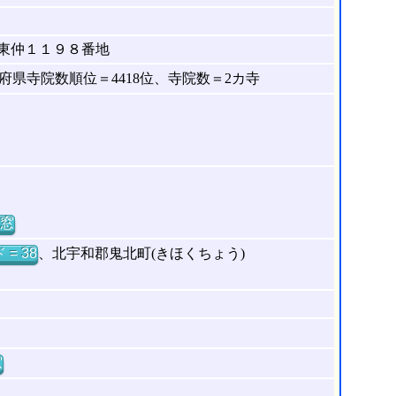
東仲１１９８番地
県寺院数順位＝4418位、寺院数＝2カ寺
窓
= 38
、北宇和郡鬼北町(きほくちょう)
窓