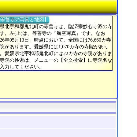
等善寺の写真と地図】
県北宇和郡鬼北町の等善寺は、臨済宗妙心寺派の寺
す。左(上)は、等善寺の『航空写真』です。なお
026年05月13日」時点において、全国には76,660カ寺
院があります。愛媛県には1,070カ寺の寺院があり
。愛媛県北宇和郡鬼北町には22カ寺の寺院がありま
寺院の検索は、メニューの【全文検索】に寺院名な
入力してください。