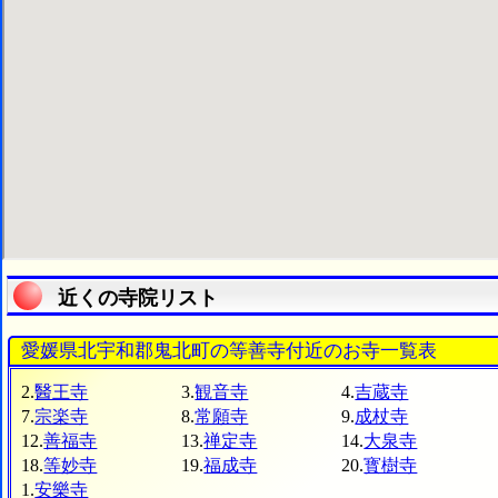
近くの寺院リスト
愛媛県北宇和郡鬼北町の等善寺付近のお寺一覧表
2.
醫王寺
3.
観音寺
4.
吉蔵寺
7.
宗楽寺
8.
常願寺
9.
成杖寺
12.
善福寺
13.
禅定寺
14.
大泉寺
18.
等妙寺
19.
福成寺
20.
寳樹寺
1.
安樂寺