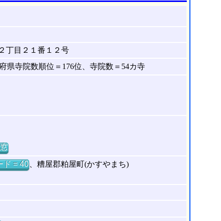
２丁目２１番１２号
県寺院数順位＝176位、寺院数＝54カ寺
窓
ド = 40
、糟屋郡粕屋町(かすやまち)