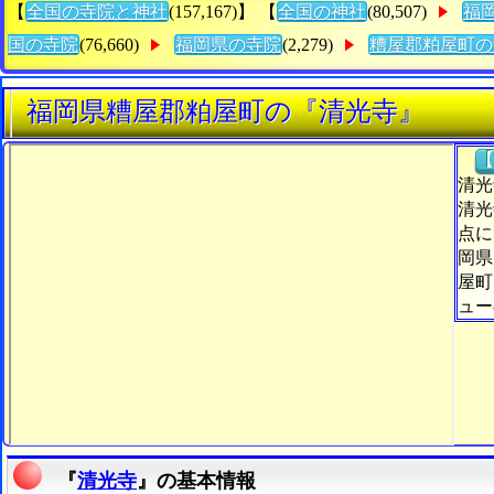
【
全国の寺院と神社
(157,167)】 【
全国の神社
(80,507)
福
国の寺院
(76,660)
福岡県の寺院
(2,279)
糟屋郡粕屋町の
福岡県糟屋郡粕屋町の『清光寺』
【
清光
清光
点に
岡県
屋町
ュー
『
清光寺
』の基本情報