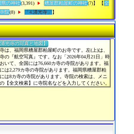
岡県の神社
(3,391)
糟屋郡粕屋町の神社
(7)】 【
全
寺院
(8)
「4.清光寺」
】
清光寺の写真と地図】
寺は、福岡県糟屋郡粕屋町のお寺です。左(上)は、
寺の『航空写真』です。なお「2026年04月21日」時
おいて、全国には76,660カ寺の寺院があります。福
には2,279カ寺の寺院があります。福岡県糟屋郡粕
には8カ寺の寺院があります。寺院の検索は、メニ
の【全文検索】に寺院名などを入力してください。