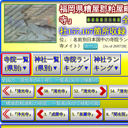
福岡県糟屋郡粕屋
寺』
社157,167箇所収録
位』：名前別日本国中の寺院ラ
寺メイト》
ホーム
[As of 26/07/28]
寺院一覧
神社一覧
寺院ラン
神社ラン
(県別)▼
(県別)▼
キング▼
キング▼
全国の「清光寺(54ヶ寺)」一覧表(矢印で移動可)
1.『清光寺』
50.『清光寺』
52.『清光寺』
54.『清
「糟屋郡粕屋町の寺院」一覧表(矢印で移動可能)
1.『浄光寺』
3.『成榮寺』
5.『泉藏寺』
8.『聞名院