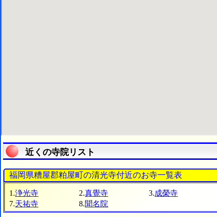
近くの寺院リスト
福岡県糟屋郡粕屋町の清光寺付近のお寺一覧表
1.
浄光寺
2.
真覺寺
3.
成榮寺
7.
天祐寺
8.
聞名院