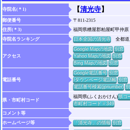
【
清光寺
】
寺院名(＊1)
郵便番号
〒811-2315
住所(＊3)
福岡県糟屋郡粕屋町甲仲原
寺院名ランキング
日本全国の清光寺
全都道府
Google Mapの地図
別窓
アクセス
Yahoo Mapの地図
別窓
Bing Mapの地図
別窓
Google電話番号
別窓
電話番号
iタウンページ電話帳
別窓
電話番号検索(jpnumber)
別
福岡県(ふくおかけん)
県コー
県・市町村コード
市町村コード = 349
コメント等
ホームページ等
「清光寺」の情報
別窓