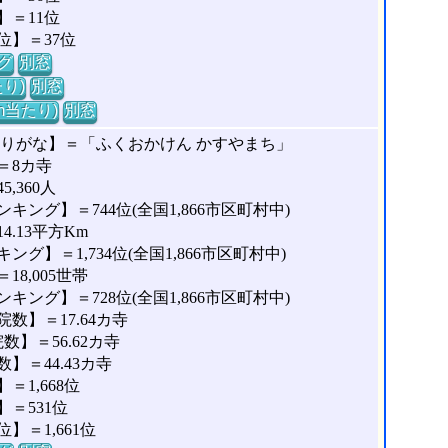
＝11位
位】＝37位
グ
別窓
り)
別窓
m当たり)
別窓
ふりがな】＝「ふくおかけん かすやまち」
＝8カ寺
,360人
ング】＝744位(全国1,866市区町村中)
.13平方Km
】＝1,734位(全国1,866市区町村中)
8,005世帯
ング】＝728位(全国1,866市区町村中)
数】＝17.64カ寺
】＝56.62カ寺
＝44.43カ寺
1,668位
＝531位
＝1,661位