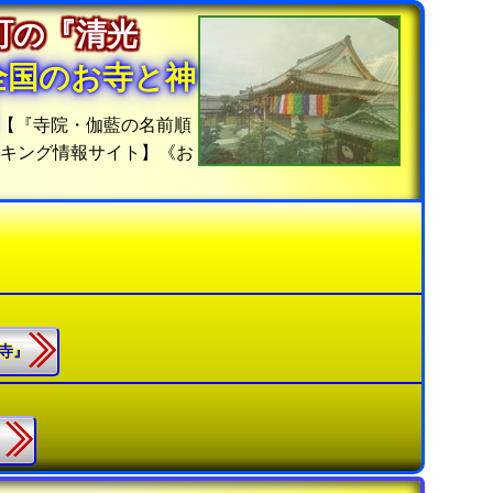
町の『清光
全国のお寺と神
【『寺院・伽藍の名前順
ンキング情報サイト】《お
光寺』
』