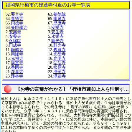
福岡県行橋市の観通寺付近のお寺一覧表
62.
要言寺
63.
養徳院
64.
養徳寺
65.
龍泉寺
66.
両徳寺
67.
歴應寺
68.
曼陀羅寺
1.
安樂寺
2.
安楽寺
3.
安生寺
4.
安養寺
5.
永樂寺
6.
永瑞院
7.
圓光寺
8.
円成寺
10.
願光寺
11.
願船寺
12.
舊縁寺
13.
興隆寺
14.
光徳寺
15.
光福寺
16.
光明寺
17.
廣宣寺
18.
弘法寺
19.
香圓寺
20.
松原寺
21.
淨喜寺
22.
浄念寺
23.
淨林寺
24.
淨蓮寺
【お寺の言葉がわかる】「行橋市蓮如上人を理解する
蓮如上人は、応永２２年（１４１５）に本願寺第七世存如上人のご長男とし
て京都東山の本願寺で生まれられる。蓮如上人が６歳の時に生母は事情があ
って本願寺を去られた。その時生母は「 鹿子の御影」を絵師に描かせ持っ
ていかれた。永享３年（１４３１）に天台宗門跡寺院の青蓮院で得度され、
名前を中納言兼壽と改められる。その後、大和興福寺大乗院の門跡経覚につ
いて学ばれた。長禄元年（１４５７）に父の死去に伴い、本願寺第八世の留
主職を継承され、近江・北陸の教化につとめられる。明応８年（１４９９）
に山科の本願寺で多くの弟子や門徒たちに見守られ、８５年間のご生涯を終
えられた。