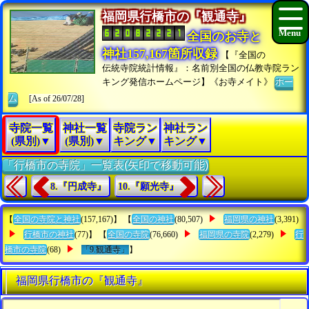
福岡県行橋市の『観通寺』
全国のお寺と
神社157,167箇所収録
【『全国の
伝統寺院統計情報』：名前別全国の仏教寺院ラン
キング発信ホームページ】《お寺メイト》
ホー
ム
[As of 26/07/28]
寺院一覧
神社一覧
寺院ラン
神社ラン
(県別)▼
(県別)▼
キング▼
キング▼
「行橋市の寺院」一覧表(矢印で移動可能)
8.『円成寺』
10.『願光寺』
【
全国の寺院と神社
(157,167)】 【
全国の神社
(80,507)
福岡県の神社
(3,391)
行橋市の神社
(77)】 【
全国の寺院
(76,660)
福岡県の寺院
(2,279)
行
橋市の寺院
(68)
「9.観通寺」
】
福岡県行橋市の『観通寺』