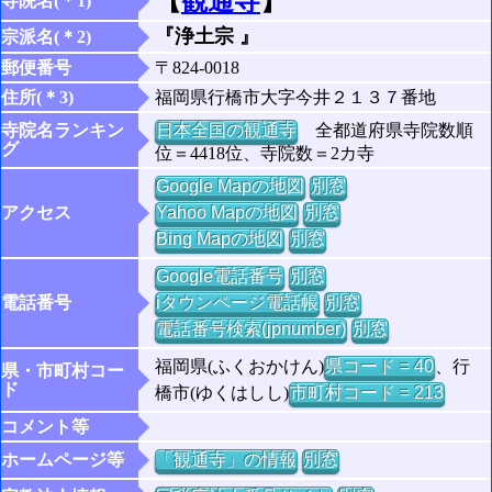
【
観通寺
】
寺院名(＊1)
『浄土宗 』
宗派名(＊2)
郵便番号
〒824-0018
住所(＊3)
福岡県行橋市大字今井２１３７番地
寺院名ランキン
日本全国の観通寺
全都道府県寺院数順
グ
位＝4418位、寺院数＝2カ寺
Google Mapの地図
別窓
アクセス
Yahoo Mapの地図
別窓
Bing Mapの地図
別窓
Google電話番号
別窓
電話番号
iタウンページ電話帳
別窓
電話番号検索(jpnumber)
別窓
福岡県(ふくおかけん)
県コード = 40
、行
県・市町村コー
ド
橋市(ゆくはしし)
市町村コード = 213
コメント等
ホームページ等
「観通寺」の情報
別窓