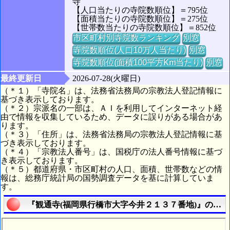
寺
【人口当たりの寺院数順位】＝795位
【面積当たりの寺院数順位】＝275位
【世帯数当たりの寺院数順位】＝852位
市区町村別寺院数ランキング
別窓
寺院数順位(人口10万人当たり)
別窓
寺院数順位(面積100平方Km当たり)
別窓
最終更新日
2026-07-28(火曜日)
（＊１）「寺院名」は、法務省法務局の宗教法人登記情報に
基づき表示しております。
（＊２）宗派名の一部は、ＡＩを利用してインターネット経
由で情報を収集しているため、データに誤りがある場合があ
ります。
（＊３）「住所」は、法務省法務局の宗教法人登記情報に基
づき表示しております。
（＊４）「宗教法人番号」は、国税庁の法人番号情報に基づ
き表示しております。
（＊５）都道府県・市区町村の人口、面積、世帯数などの情
報は、総務庁統計局の国勢調査データを基に計算していま
す。
『観通寺(福岡県行橋市大字今井２１３７番地)』の航