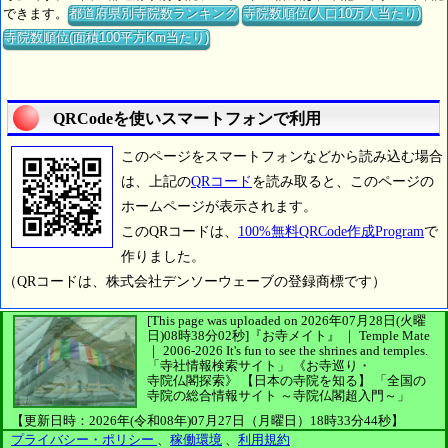
できます。
都道府県別寺院数ランキング
寺院数順位(人口10万人当たり)
寺院数順位(面積100平方Km当たり)
QRCodeを使いスマートフォンで利用
このページをスマートフォンなどから読み込む場合
は、上記の
QRコード
を読み取ると、このページの
ホームページが表示されます。
このQRコードは、
100%無料QRCode作成Program
で
作りました。
（QRコードは、株式会社デンソーウェーブの登録商標です）
[This page was uploaded on 2026年07月28日(火曜
日)08時38分02秒]
『お寺メイト』 ｜ Temple Mate
｜
2006-2026
It's fun to see
the shrines and temples.
「寺社情報検索サイト」
《お寺巡り・
寺院仏閣探索》
【日本の寺院を知る】
「全国の
寺院の総合情報サイト ～寺院仏閣超入門～」
【更新日時：2026年(令和08年)07月27日（月曜日）18時33分44秒】
プライバシー・ポリシー
、
稼働環境
、
利用規約