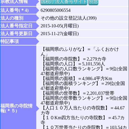
宗教法人情報
国税庁法人番号サイト
別窓
法人番号(＊4)
6290805006554
法人の種別
その他の設立登記法人(399)
法人番号指定日
2015-10-05(月曜日)
法人番号更新日
2015-11-27(金曜日)
特記事項
【福岡県のふりがな】＝「ふくおかけ
ん」
【福岡県の寺院数】＝2,279カ寺
【福岡県の人口】＝5,101,556人
【福岡県の人口数ランキング】＝9位(全国
47都道府県中)
【福岡県の面積】＝4,986.4平方Km
【福岡県の面積ランキング】＝29位(全国
47都道府県中)
【福岡県の世帯数】＝2,201,037世帯
【福岡県の世帯数ランキング】＝9位(全国
47都道府県中)
福岡県の寺院情
【人口１０万人当たりの寺院数】＝44.67
報(＊５)
カ寺
【１０Km四方当たりの寺院数】＝45.7カ
寺
【１０万世帯当たりの寺院数】＝103.54カ