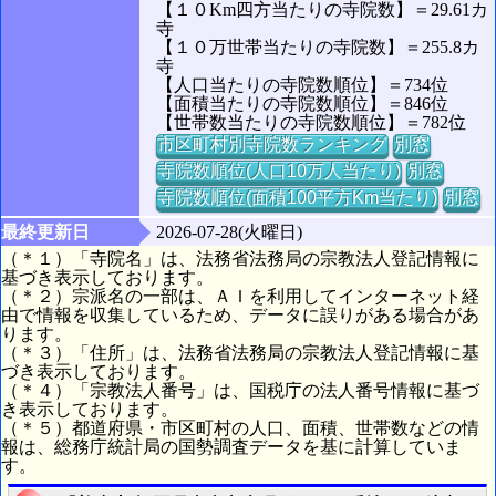
【１０Km四方当たりの寺院数】＝29.61カ
寺
【１０万世帯当たりの寺院数】＝255.8カ
寺
【人口当たりの寺院数順位】＝734位
【面積当たりの寺院数順位】＝846位
【世帯数当たりの寺院数順位】＝782位
市区町村別寺院数ランキング
別窓
寺院数順位(人口10万人当たり)
別窓
寺院数順位(面積100平方Km当たり)
別窓
最終更新日
2026-07-28(火曜日)
（＊１）「寺院名」は、法務省法務局の宗教法人登記情報に
基づき表示しております。
（＊２）宗派名の一部は、ＡＩを利用してインターネット経
由で情報を収集しているため、データに誤りがある場合があ
ります。
（＊３）「住所」は、法務省法務局の宗教法人登記情報に基
づき表示しております。
（＊４）「宗教法人番号」は、国税庁の法人番号情報に基づ
き表示しております。
（＊５）都道府県・市区町村の人口、面積、世帯数などの情
報は、総務庁統計局の国勢調査データを基に計算していま
す。