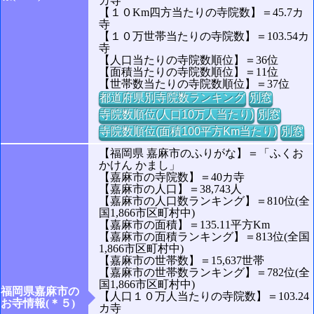
カ寺
【１０Km四方当たりの寺院数】＝45.7カ
寺
【１０万世帯当たりの寺院数】＝103.54カ
寺
【人口当たりの寺院数順位】＝36位
【面積当たりの寺院数順位】＝11位
【世帯数当たりの寺院数順位】＝37位
都道府県別寺院数ランキング
別窓
寺院数順位(人口10万人当たり)
別窓
寺院数順位(面積100平方Km当たり)
別窓
【福岡県 嘉麻市のふりがな】＝「ふくお
かけん かまし」
【嘉麻市の寺院数】＝40カ寺
【嘉麻市の人口】＝38,743人
【嘉麻市の人口数ランキング】＝810位(全
国1,866市区町村中)
【嘉麻市の面積】＝135.11平方Km
【嘉麻市の面積ランキング】＝813位(全国
1,866市区町村中)
【嘉麻市の世帯数】＝15,637世帯
【嘉麻市の世帯数ランキング】＝782位(全
国1,866市区町村中)
福岡県嘉麻市の
【人口１０万人当たりの寺院数】＝103.24
お寺情報(＊５)
カ寺