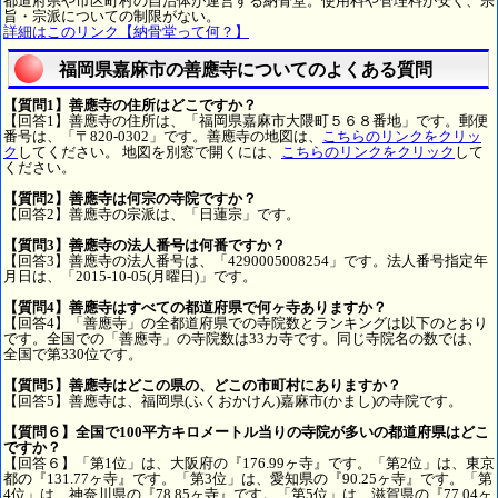
都道府県や市区町村の自治体が運営する納骨堂。使用料や管理料が安く、宗
旨・宗派についての制限がない。
詳細はこのリンク【納骨堂って何？】
福岡県嘉麻市の善應寺についてのよくある質問
【質問1】善應寺の住所はどこですか？
【回答1】善應寺の住所は、「福岡県嘉麻市大隈町５６８番地」です。郵便
番号は、「〒820-0302」です。善應寺の地図は、
こちらのリンクをクリッ
ク
してください。 地図を別窓で開くには、
こちらのリンクをクリック
して
ください。
【質問2】善應寺は何宗の寺院ですか？
【回答2】善應寺の宗派は、「日蓮宗」です。
【質問3】善應寺の法人番号は何番ですか？
【回答3】善應寺の法人番号は、「4290005008254」です。法人番号指定年
月日は、「2015-10-05(月曜日)」です。
【質問4】善應寺はすべての都道府県で何ヶ寺ありますか？
【回答4】「善應寺」の全都道府県での寺院数とランキングは以下のとおり
です。全国での「善應寺」の寺院数は33カ寺です。同じ寺院名の数では、
全国で第330位です。
【質問5】善應寺はどこの県の、どこの市町村にありますか？
【回答5】善應寺は、福岡県(ふくおかけん)嘉麻市(かまし)の寺院です。
【質問６】全国で100平方キロメートル当りの寺院が多いの都道府県はどこ
ですか？
【回答６】「第1位」は、大阪府の『176.99ヶ寺』です。「第2位」は、東京
都の『131.77ヶ寺』です。「第3位」は、愛知県の『90.25ヶ寺』です。「第
4位」は、神奈川県の『78.85ヶ寺』です。「第5位」は、滋賀県の『77.04ヶ