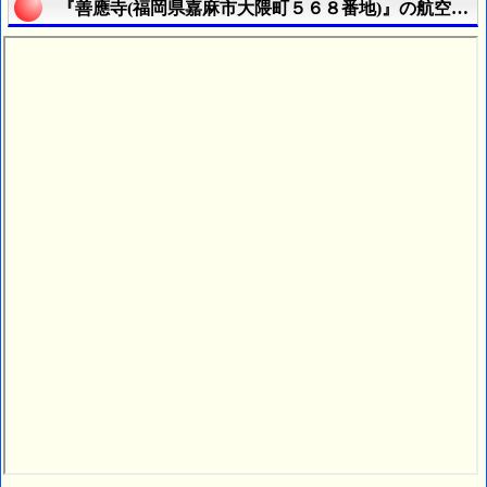
『善應寺(福岡県嘉麻市大隈町５６８番地)』の航空写真