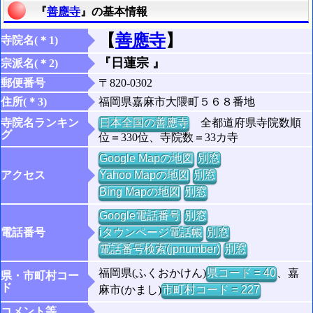
『
善應寺
』の基本情報
【
善應寺
】
寺院名(＊1)
『日蓮宗 』
宗派名(＊2)
郵便番号
〒820-0302
住所(＊3)
福岡県嘉麻市大隈町５６８番地
寺院名ランキン
日本全国の善應寺
全都道府県寺院数順
グ
位＝330位、寺院数＝33カ寺
Google Mapの地図
別窓
アクセス
Yahoo Mapの地図
別窓
Bing Mapの地図
別窓
Google電話番号
別窓
電話番号
iタウンページ電話帳
別窓
電話番号検索(jpnumber)
別窓
福岡県(ふくおかけん)
県コード = 40
、嘉
県・市町村コー
ド
麻市(かまし)
市町村コード = 227
コメント等