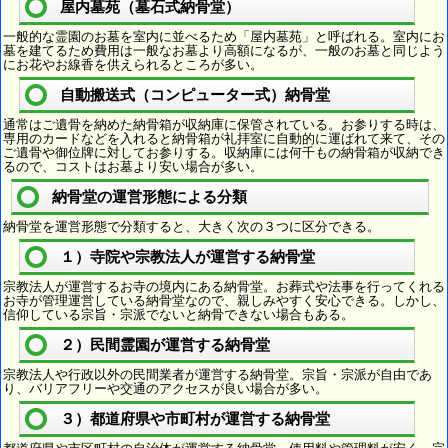
屋内墓苑（墓石式納骨堂）
一般的な霊園のお墓を室内に並べるため「屋内墓苑」と呼ばれる。室内にお
墓を建てるため費用は一般なお墓より高額になるが、一般のお墓と同じよう
にお花やお線香を供えられるところが多い。
自動搬送式（コンピューター式）納骨堂
通常はご遺骨を納めた納骨箱が収納庫に保管されている。お参りする時は、
専用のカードなどを入れると納骨箱が礼拝室に自動的に運ばれて来て、その
ご遺骨や御位牌に対してお参りする。収納庫には何千もの納骨箱が収納でき
るので、コストはお墓より安い場合が多い。
納骨堂の運営形態による分類
納骨堂を運営形態で分類すると、大きく次の３つに区分できる。
１）寺院や宗教法人が運営する納骨堂
宗教法人が運営するお寺の境内にある納骨堂。お葬式や法事を行ってくれる
お寺が管理運営している納骨堂なので、親しみやすく安心できる。しかし、
信仰している宗旨・宗派でないと納骨できない場合もある。
２）民間霊園が運営する納骨堂
宗教法人や行政以外の民間業者が運営する納骨堂。宗旨・宗派が自由であ
り、バリアフリーや交通のアクセスが良い場合が多い。
３）都道府県や市町村が運営する納骨堂