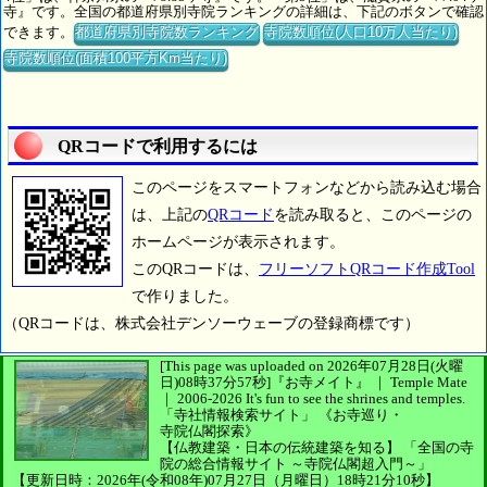
寺』です。全国の都道府県別寺院ランキングの詳細は、下記のボタンで確認
できます。
都道府県別寺院数ランキング
寺院数順位(人口10万人当たり)
寺院数順位(面積100平方Km当たり)
QRコードで利用するには
このページをスマートフォンなどから読み込む場合
は、上記の
QRコード
を読み取ると、このページの
ホームページが表示されます。
このQRコードは、
フリーソフトQRコード作成Tool
で作りました。
（QRコードは、株式会社デンソーウェーブの登録商標です）
[This page was uploaded on 2026年07月28日(火曜
日)08時37分57秒]
『お寺メイト』 ｜ Temple Mate
｜
2006-2026
It's fun to see
the shrines and temples.
「寺社情報検索サイト」
《お寺巡り・
寺院仏閣探索》
【仏教建築・日本の伝統建築を知る】
「全国の寺
院の総合情報サイト ～寺院仏閣超入門～」
【更新日時：2026年(令和08年)07月27日（月曜日）18時21分10秒】