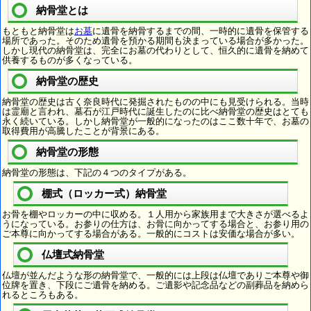
納骨堂とは
もともと納骨堂は
お墓
に遺骨を納骨するまでの間、一時的に遺骨を保管する
場所であった。そのため遺骨を預かる期間も決まっている場合が多かった。
しかし現代の納骨堂は、完全にお墓の代わりとして、恒久的に遺骨を納めて
供養するものが多くなっている。
納骨堂の歴史
納骨堂の歴史は古く奈良時代に発掘されたものの中にも見受けられる。当時
は霊廟と言われ、墓石が江戸時代に誕生したのに比べ納骨堂の歴史はとても
永く続いている。しかし納骨堂が一般的になったのはここ数十年で、お墓の
取得費用が高騰したことが背景にある。
納骨堂の形態
納骨堂の形態は、下記の４つのタイプがある。
棚式（ロッカー式）納骨堂
お骨を棚やロッカーの中に収める。１人用から家族用まで大きさが選べるよ
うになっている。お参りの仕方は、お骨に向かってする場合と、お参り用の
ご本尊に向かってする場合がある。一般的にコストは安価な場合が多い。
仏壇式納骨堂
仏壇が並んだような形の納骨堂で、一般的には上段は仏壇でありご本尊や御
位牌を置き、下段にご遺骨を納める。ご遺影や記念品などの副葬品を納めら
れるところもある。