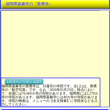
福岡県嘉麻市の『善應寺』
【善應寺の写真と地図】
福岡県嘉麻市の善應寺は、日蓮宗の寺院です。左(上)は、善應
寺の『航空写真』です。なお「2026年05月25日」時点におい
て、全国には76,660カ寺の寺院があります。福岡県には2,279カ
寺の寺院があります。福岡県嘉麻市には40カ寺の寺院がありま
す。寺院の検索は、メニューの【全文検索】に寺院名などを入
力してください。