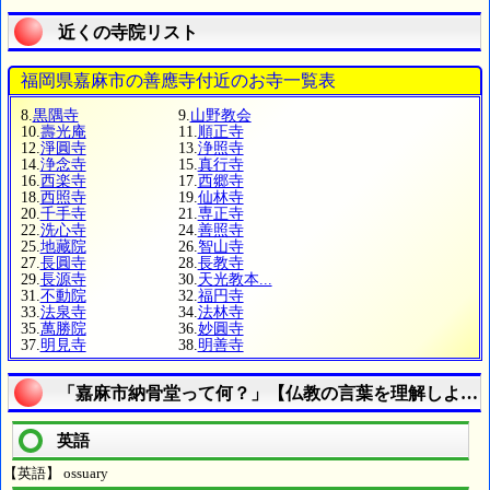
近くの寺院リスト
福岡県嘉麻市の善應寺付近のお寺一覧表
8.
黒隅寺
9.
山野教会
10.
壽光庵
11.
順正寺
12.
淨圓寺
13.
浄照寺
14.
浄念寺
15.
真行寺
16.
西楽寺
17.
西郷寺
18.
西照寺
19.
仙林寺
20.
千手寺
21.
専正寺
22.
洗心寺
24.
善照寺
25.
地藏院
26.
智山寺
27.
長圓寺
28.
長教寺
29.
長源寺
30.
天光教本...
31.
不動院
32.
福円寺
33.
法泉寺
34.
法林寺
35.
萬勝院
36.
妙圓寺
37.
明見寺
38.
明善寺
「嘉麻市納骨堂って何？」【仏教の言葉を理解しよう
英語
【英語】 ossuary