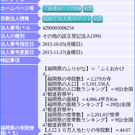
ホームページ等
「善應寺」の情報
別窓
宗教法人情報
国税庁法人番号サイト
別窓
法人番号(＊4)
4290005008254
法人の種別
その他の設立登記法人(399)
法人番号指定日
2015-10-05(月曜日)
法人番号更新日
2015-11-27(金曜日)
特記事項
【福岡県のふりがな】＝「ふくおかけ
ん」
【福岡県の寺院数】＝2,279カ寺
【福岡県の人口】＝5,101,556人
【福岡県の人口数ランキング】＝9位(全国
47都道府県中)
【福岡県の面積】＝4,986.4平方Km
【福岡県の面積ランキング】＝29位(全国
47都道府県中)
【福岡県の世帯数】＝2,201,037世帯
【福岡県の世帯数ランキング】＝9位(全国
47都道府県中)
福岡県の寺院情
【人口１０万人当たりの寺院数】＝44.67
報(＊５)