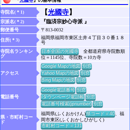
『
光國寺
』の基本情報
【
光國寺
】
寺院名(＊1)
『臨済宗妙心寺派 』
宗派名(＊2)
郵便番号
〒813-0032
福岡県福岡市東区土井４丁目３０番１８
住所(＊3)
号
寺院名ランキン
日本全国の光國寺
全都道府県寺院数順
グ
位＝1145位、寺院数＝10カ寺
Google Mapの地図
別窓
アクセス
Yahoo Mapの地図
別窓
Bing Mapの地図
別窓
Google電話番号
別窓
電話番号
iタウンページ電話帳
別窓
電話番号検索(jpnumber)
別窓
福岡県(ふくおかけん)
県コード = 40
、福
県・市町村コー
岡市東区(ふくおかしひがしく)
ド
市町村コード = 131