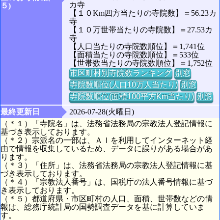
カ寺
５)
【１０Km四方当たりの寺院数】＝56.23カ
寺
【１０万世帯当たりの寺院数】＝27.53カ
寺
【人口当たりの寺院数順位】＝1,741位
【面積当たりの寺院数順位】＝533位
【世帯数当たりの寺院数順位】＝1,752位
市区町村別寺院数ランキング
別窓
寺院数順位(人口10万人当たり)
別窓
寺院数順位(面積100平方Km当たり)
別窓
最終更新日
2026-07-28(火曜日)
（＊１）「寺院名」は、法務省法務局の宗教法人登記情報に
基づき表示しております。
（＊２）宗派名の一部は、ＡＩを利用してインターネット経
由で情報を収集しているため、データに誤りがある場合があ
ります。
（＊３）「住所」は、法務省法務局の宗教法人登記情報に基
づき表示しております。
（＊４）「宗教法人番号」は、国税庁の法人番号情報に基づ
き表示しております。
（＊５）都道府県・市区町村の人口、面積、世帯数などの情
報は、総務庁統計局の国勢調査データを基に計算していま
す。