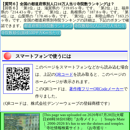
【質問６】全国の都道府県別人口10万人当り寺院数ランキングは？
【回答６】「第1位」は、滋賀県の『219.05ヶ寺』です。「第2位」は、福井
県の『214.43ヶ寺』です。「第3位」は、島根県の『187.8ヶ寺』です。「第
4位」は、山梨県の『178.46ヶ寺』です。「第5位」は、和歌山県の『163.25
ヶ寺』です。全国の都道府県別寺院ランキングの詳細は、下記のボタンで確
認できます。
都道府県別寺院数ランキング
寺院数順位(人口10万人当たり)
寺院数順位(面積100平方Km当たり)
スマートフォンで使うには
このページをスマートフォンなどから読み込む場合
は、上記の
QRコード
を読み取ると、このページの
ホームページが表示されます。
このQRコードは、
著作権フリーQRCodeメーカー
で
作りました。
（QRコードは、株式会社デンソーウェーブの登録商標です）
[This page was uploaded on 2026年07月28日(火曜
日)08時38分03秒]
『お寺メイト』 ｜ Temple Mate
｜
2006-2026
It's fun to see
the shrines and temples.
「寺社情報検索サイト」
《お寺巡り・