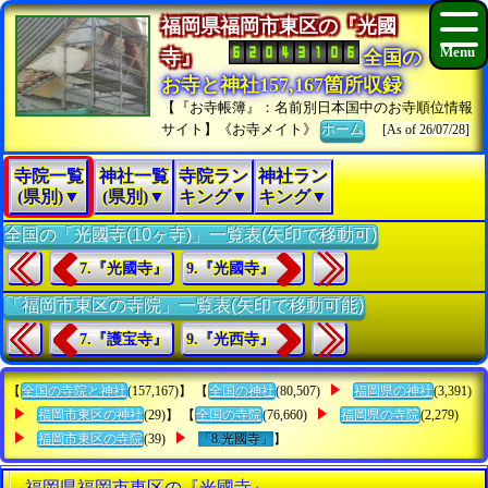
福岡県福岡市東区の『光國
寺』
全国の
お寺と神社157,167箇所収録
【『お寺帳簿』：名前別日本国中のお寺順位情報
サイト】《お寺メイト》
ホーム
[As of 26/07/28]
寺院一覧
神社一覧
寺院ラン
神社ラン
(県別)▼
(県別)▼
キング▼
キング▼
全国の「光國寺(10ヶ寺)」一覧表(矢印で移動可)
7.『光國寺』
9.『光國寺』
「福岡市東区の寺院」一覧表(矢印で移動可能)
7.『護宝寺』
9.『光西寺』
【
全国の寺院と神社
(157,167)】 【
全国の神社
(80,507)
福岡県の神社
(3,391)
福岡市東区の神社
(29)】 【
全国の寺院
(76,660)
福岡県の寺院
(2,279)
福岡市東区の寺院
(39)
「8.光國寺」
】
福岡県福岡市東区の『光國寺』