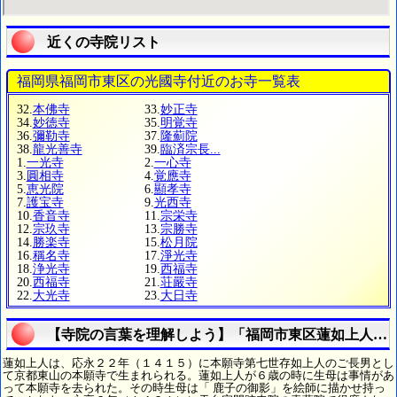
近くの寺院リスト
福岡県福岡市東区の光國寺付近のお寺一覧表
32.
本佛寺
33.
妙正寺
34.
妙徳寺
35.
明覚寺
36.
彌勒寺
37.
隆薊院
38.
龍光善寺
39.
臨済宗長...
1.
一光寺
2.
一心寺
3.
圓相寺
4.
覚應寺
5.
恵光院
6.
顯孝寺
7.
護宝寺
9.
光西寺
10.
香音寺
11.
宗栄寺
12.
宗玖寺
13.
宗勝寺
14.
勝楽寺
15.
松月院
16.
稱名寺
17.
淨光寺
18.
浄光寺
19.
西福寺
20.
西福寺
21.
荘嚴寺
22.
大光寺
23.
大日寺
【寺院の言葉を理解しよう】「福岡市東区蓮如上人を
蓮如上人は、応永２２年（１４１５）に本願寺第七世存如上人のご長男とし
て京都東山の本願寺で生まれられる。蓮如上人が６歳の時に生母は事情があ
って本願寺を去られた。その時生母は「 鹿子の御影」を絵師に描かせ持っ