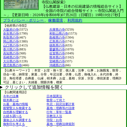
寺院仏閣探索》
【仏教建築・日本の伝統建築の情報総合サイト】
「全国の寺院の総合情報サイト ～寺院仏閣超入門
～」
【更新日時：2026年(令和08年)07月26日（日曜日）19時19分27秒】
プライバシー・ポリシー
、
稼働環境
、
利用規約
【他府県の寺院】
大阪府の寺
(3372)
兵庫県の寺
(3259)
奈良県の寺
(1799)
和歌山県の寺
(1573)
鳥取県の寺
(467)
島根県の寺
(1304)
岡山県の寺
(1380)
広島県の寺
(1741)
山口県の寺
(1413)
徳島県の寺
(633)
香川県の寺
(883)
愛媛県の寺
(1070)
高知県の寺
(368)
佐賀県の寺
(1049)
長崎県の寺
(729)
熊本県の寺
(1162)
大分県の寺
(1228)
宮崎県の寺
(337)
鹿児島県の寺
(466)
沖縄県の寺
(66)
【仏教キーワード】：本堂・お堂・御々堂，個人墓，法事，仏事，お施餓鬼，散骨，
倶会一処，納骨室，家墓，分骨，年忌法要，供養，仏恩，御魂入れ，永代供養，終
活，角柱塔婆，合葬墓，仏縁，樹木葬，お盆，墓相，宗派，宗旨，僧侶派遣，埋葬許
可証，墓じまい，夫婦墓，開眼供養，檀家
クリックして追加情報を開く
【仏教関連用語】
今年の法事
日本国憲法
樹木葬とは
散骨って何？
お墓・墓地の情報
年忌・回忌法要計算
親鸞聖人を検索する
墓地・埋葬等の法律
自然葬を理解する
行年・享年一覧表
お経を調べる
宗教法人法
蓮如上人を調査する
寺院・お寺
御朱印を考える
墓地・埋葬法律規則