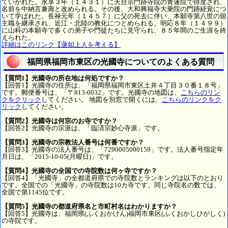
ていかれた。永享３年（１４３１）に天台宗門跡寺院の青蓮院で得度され、
名前を中納言兼壽と改められる。その後、大和興福寺大乗院の門跡経覚につ
いて学ばれた。長禄元年（１４５７）に父の死去に伴い、本願寺第八世の留
主職を継承され、近江・北陸の教化につとめられる。明応８年（１４９９）
に山科の本願寺で多くの弟子や門徒たちに見守られ、８５年間のご生涯を終
えられた。
詳細はこのリンク【蓮如上人を考える】
福岡県福岡市東区の光國寺についてのよくある質問
【質問1】光國寺の所在地は何処ですか？
【回答1】光國寺の住所は、「福岡県福岡市東区土井４丁目３０番１８号」
です。郵便番号は、「〒813-0032」です。光國寺の地図は、
こちらのリン
クをクリック
してください。 地図を別窓で開くには、
こちらのリンクをク
リック
してください。
【質問2】光國寺は何宗のお寺ですか？
【回答2】光國寺の宗派は、「臨済宗妙心寺派」です。
【質問3】光國寺の宗教法人番号は何番ですか？
【回答3】光國寺の法人番号は、「7290005000159」です。法人番号指定年
月日は、「2015-10-05(月曜日)」です。
【質問4】光國寺の全国での寺院数は何ヶ寺ですか？
【回答4】「光國寺」の全都道府県での寺院数とランキングは以下のとおり
です。全国での「光國寺」の寺院数は10カ寺です。同じ寺院名の数では、
全国で第1145位です。
【質問5】光國寺の都道府県名と市町村名はわかりますか？
【回答5】光國寺は、福岡県(ふくおかけん)福岡市東区(ふくおかしひがしく)
の寺院です。