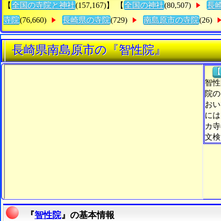
【
全国の寺院と神社
(157,167)】 【
全国の神社
(80,507)
長
寺院
(76,660)
長崎県の寺院
(729)
南島原市の寺院
(26)
長崎県南島原市の『智性院』
【
智性
院の
おい
には
カ寺
文検
『
智性院
』の基本情報