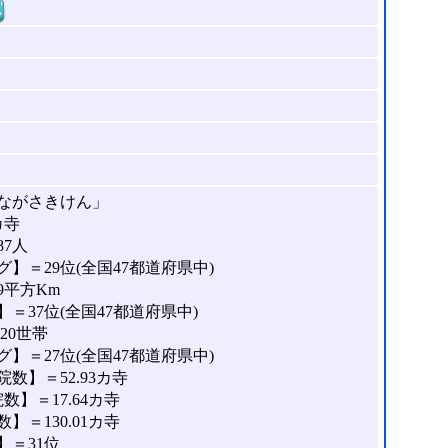
窓
ながさきけん」
カ寺
87人
】＝29位(全国47都道府県中)
9平方Km
＝37位(全国47都道府県中)
20世帯
】＝27位(全国47都道府県中)
数】＝52.93カ寺
】＝17.64カ寺
＝130.01カ寺
＝31位