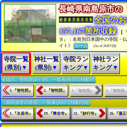
長崎県南島原市
全国のお
157,167箇所収録
【
タ』：名前別日本国中の寺院・
イト》
ホーム
[As of 26/07/28]
寺院一覧
神社一覧
寺院ラン
神社ラン
(県別)▼
(県別)▼
キング▼
キング▼
全国の「智性院(3ヶ寺)」一覧表(矢印で移動可)
3.『智性院』
3.『智性院
1.『智性院』
2.『智性院』
「南島原市の寺院」一覧表(矢印で移動可能)
1.『永昌寺』
19.『專念寺』
21.『妙行寺』
26.『蓮