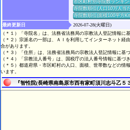
市区町村別寺院数ランキン
寺院数順位(人口10万人当た
寺院数順位(面積100平方K
最終更新日
2026-07-28(火曜日)
（＊１）「寺院名」は、法務省法務局の宗教法人登記情報に
（＊２）宗派名の一部は、ＡＩを利用してインターネット経
合があります。
（＊３）「住所」は、法務省法務局の宗教法人登記情報に基
（＊４）「宗教法人番号」は、国税庁の法人番号情報に基づ
（＊５）都道府県・市区町村の人口、面積、世帯数などの情
います。
『智性院(長崎県南島原市西有家町須川志斗乙５