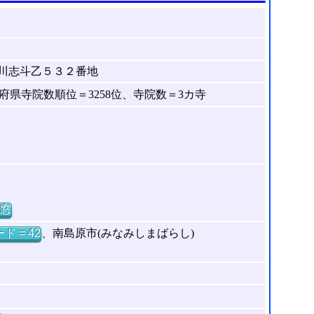
川志斗乙５３２番地
県寺院数順位＝3258位、寺院数＝3カ寺
窓
ド = 42
、南島原市(みなみしまばらし)