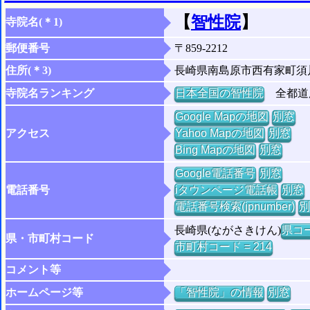
【
智性院
】
寺院名(＊1)
郵便番号
〒859-2212
住所(＊3)
長崎県南島原市西有家町須
寺院名ランキング
日本全国の智性院
全都道府
Google Mapの地図
別窓
アクセス
Yahoo Mapの地図
別窓
Bing Mapの地図
別窓
Google電話番号
別窓
電話番号
iタウンページ電話帳
別窓
電話番号検索(jpnumber)
別
長崎県(ながさきけん)
県コー
県・市町村コード
市町村コード = 214
コメント等
ホームページ等
「智性院」の情報
別窓