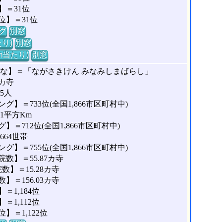
＝31位
位】＝31位
グ
別窓
り)
別窓
m当たり)
別窓
がな】＝「ながさきけん みなみしまばらし」
カ寺
5人
】＝733位(全国1,866市区町村中)
1平方Km
＝712位(全国1,866市区町村中)
664世帯
】＝755位(全国1,866市区町村中)
数】＝55.87カ寺
】＝15.28カ寺
＝156.03カ寺
1,184位
1,112位
＝1,122位