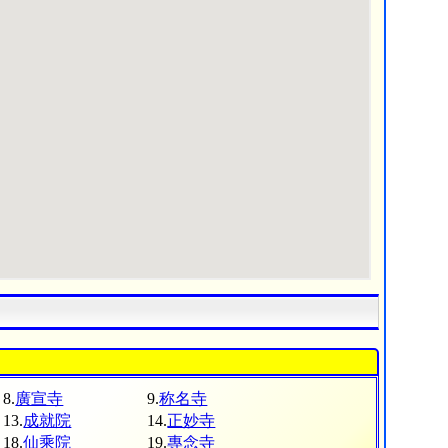
8.
廣宣寺
9.
称名寺
13.
成就院
14.
正妙寺
18.
仙乘院
19.
專念寺