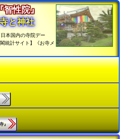
の『智性院』
寺と神社
『日本国内の寺院デー
仏閣統計サイト】《お寺メ
』
正寺』