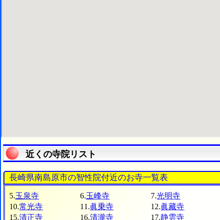
近くの寺院リスト
長崎県南島原市の智性院付近のお寺一覧表
5.
玉泉寺
6.
玉峰寺
7.
光明寺
10.
常光寺
11.
眞乗寺
12.
眞藏寺
15.
清正寺
16.
清瀧寺
17.
静雲寺