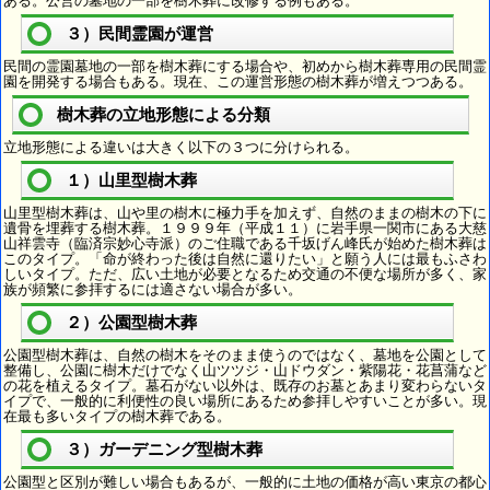
ある。公営の墓地の一部を樹木葬に改修する例もある。
３）民間霊園が運営
民間の霊園墓地の一部を樹木葬にする場合や、初めから樹木葬専用の民間霊
園を開発する場合もある。現在、この運営形態の樹木葬が増えつつある。
樹木葬の立地形態による分類
立地形態による違いは大きく以下の３つに分けられる。
１）山里型樹木葬
山里型樹木葬は、山や里の樹木に極力手を加えず、自然のままの樹木の下に
遺骨を埋葬する樹木葬。１９９９年（平成１１）に岩手県一関市にある大慈
山祥雲寺（臨済宗妙心寺派）のご住職である千坂げん峰氏が始めた樹木葬は
このタイプ。「命が終わった後は自然に還りたい」と願う人には最もふさわ
しいタイプ。ただ、広い土地が必要となるため交通の不便な場所が多く、家
族が頻繁に参拝するには適さない場合が多い。
２）公園型樹木葬
公園型樹木葬は、自然の樹木をそのまま使うのではなく、墓地を公園として
整備し、公園に樹木だけでなく山ツツジ・山ドウダン・紫陽花・花菖蒲など
の花を植えるタイプ。墓石がない以外は、既存のお墓とあまり変わらないタ
イプで、一般的に利便性の良い場所にあるため参拝しやすいことが多い。現
在最も多いタイプの樹木葬である。
３）ガーデニング型樹木葬
公園型と区別が難しい場合もあるが、一般的に土地の価格が高い東京の都心