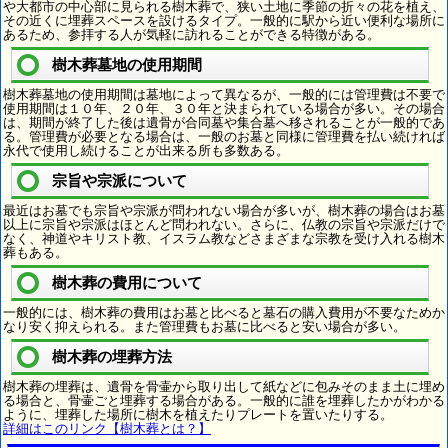
や大都市の中心部に見られる樹木葬で、狭い土地に季節の折々の花を植え、
その近くに埋葬スペースを設けるタイプ。一般的に駅から近い便利な場所に
あるため、参拝する人が気軽に訪れることができる特徴がある。
樹木葬墓地の使用期間
樹木葬墓地の使用期間は墓地によって異なるが、一般的には管理費は不要で
使用期間は１０年、２０年、３０年と決まられている場合が多い。その場合
は、期間が終了した後は遺骨が合同墓や集合墓へ移されることが一般的であ
る。管理費が必要となる場合は、一般のお墓と同様に管理費を払い続ければ
永代で使用し続けることが出来る所も多数ある。
宗旨や宗派について
最近はお墓でも宗旨や宗派が問われない場合が多いが、樹木葬の場合はお墓
以上に宗旨や宗派はほとんど問われない。さらに、仏教の宗旨や宗派だけで
なく、神道やキリスト教、イスラム教などさまざまな宗教を受け入れる樹木
葬もある。
樹木葬の費用について
一般的には、樹木葬の費用はお墓と比べると墓石の購入費用が不要なためか
なり安く抑えられる。また管理費もお墓に比べると安い場合が多い。
樹木葬の埋葬方法
樹木葬の埋葬は、遺骨を骨壷から取り出して紙などに包みそのまま土に埋め
る場合と、骨壷ごと埋葬する場合がある。一般的に誰を埋葬したかがわかる
ように、埋葬した場所に樹木を植えたりプレートを置いたりする。
詳細はこのリンク【樹木葬とは？】