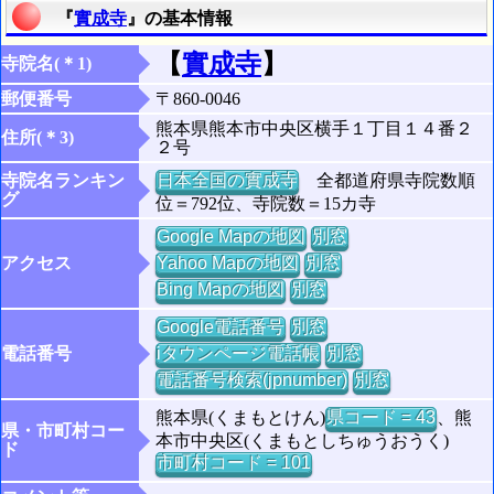
『
實成寺
』の基本情報
【
實成寺
】
寺院名(＊1)
郵便番号
〒860-0046
熊本県熊本市中央区横手１丁目１４番２
住所(＊3)
２号
寺院名ランキン
日本全国の實成寺
全都道府県寺院数順
グ
位＝792位、寺院数＝15カ寺
Google Mapの地図
別窓
アクセス
Yahoo Mapの地図
別窓
Bing Mapの地図
別窓
Google電話番号
別窓
電話番号
iタウンページ電話帳
別窓
電話番号検索(jpnumber)
別窓
熊本県(くまもとけん)
県コード = 43
、熊
県・市町村コー
本市中央区(くまもとしちゅうおうく)
ド
市町村コード = 101