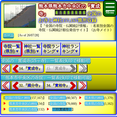
熊本県熊本市中央区の『實成
寺』
全国の
お寺と神社157,167箇所収録
【『全国の寺院・仏閣統計情報』：名前別全国の
寺院・仏閣統計順位発信サイト】《お寺メイト》
ホーム
[As of 26/07/28]
寺院一覧
神社一覧
寺院ラン
神社ラン
(県別)▼
(県別)▼
キング▼
キング▼
全国の「實成寺(15ヶ寺)」一覧表(矢印で移動可)
15.『實成寺』
14.『實成寺』
「熊本市中央区の寺院」一覧表(矢印で移動可能)
32.『國分寺』
34.『實相寺』
【
全国の寺院と神社
(157,167)】 【
全国の神社
(80,507)
熊本県の神社
(1,379)
熊本市中央区の神社
(34)】 【
全国の寺院
(76,660)
熊本県の寺院
(1,162)
熊本市中央区の寺院
(132)
「33.實成寺」
】