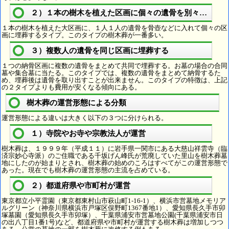
２）１本の樹木を植えた区画に個々の遺骨を別々に埋葬
１本の樹木を植えた大区画に、１人１人の遺骨を骨壺などに入れて個々の区
画に埋葬するタイプ。このタイプの樹木葬が一番多い。
３）複数人の遺骨を同じ区画に埋葬する
１つの納骨区画に複数の遺骨をまとめて共同で埋葬する。お墓の場合の合同
墓や集合墓に当たる。このタイプでは、複数の遺骨をまとめて納骨するた
め、埋葬後は遺骨を取り出すことが出来ません。このタイプの特徴は、上記
の２タイプよりも費用が安くなる傾向にある。
樹木葬の運営形態による分類
運営形態による違いは大きく以下の３つに分けられる。
１）寺院やお寺や宗教法人が運営
樹木葬は、１９９９年（平成１１）に岩手県一関市にある大慈山祥雲寺（臨
済宗妙心寺派）のご住職である千坂げん峰氏が荒廃していた里山を樹木葬墓
地にしたのが始まりとされ、樹木葬の始めのころはすべてがこの運営形態で
あった。現在でも樹木葬の運営形態の主流を占めている。
２）都道府県や市町村が運営
東京都立小平霊園（東京都東村山市萩山町1-16-1）、横浜市営墓地メモリア
ルグリーン（神奈川県横浜市戸塚区俣野町1367番地1）、愛知県長久手市卯
塚墓園（愛知県長久手市卯塚）、千葉県浦安市営墓地公園(千葉県浦安市日
の出八丁目1番1号)など、都道府県や市町村が運営する樹木葬は増加しつつ