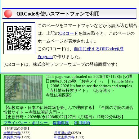
QRCodeを使いスマートフォンで利用
このページをスマートフォンなどから読み込む場合
は、上記の
QRコード
を読み取ると、このページの
ホームページが表示されます。
このQRコードは、
自由に使えるQRCode作成
Program
で作りました。
（QRコードは、株式会社デンソーウェーブの登録商標です）
[This page was uploaded on 2026年07月28日(火曜
日)08時38分26秒]
『お寺メイト』 ｜ Temple Mate
｜
2006-2026
It's fun to see
the shrines and temples.
「寺社情報検索サイト」
《お寺巡り・
寺院仏閣探索》
【仏教建築・日本の伝統建築を楽しんで理解する】
「全国の寺院の総合
情報サイト ～寺院仏閣超入門～」
【更新日時：2026年(令和08年)07月27日（月曜日）17時22分04秒】
プライバシー・ポリシー
、
稼働環境
、
利用規約
【他府県の寺院】
大阪府の寺
(3372)
兵庫県の寺
(3259)
奈良県の寺
(1799)
和歌山県の寺
(1573)