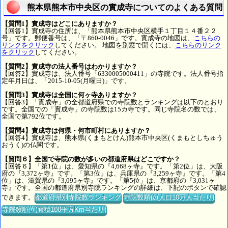
熊本県熊本市中央区の實成寺についてのよくある質問
【質問1】實成寺はどこにありますか？
【回答1】實成寺の住所は、「熊本県熊本市中央区横手１丁目１４番２２
号」です。郵便番号は、「〒860-0046」です。實成寺の地図は、
こちらの
リンクをクリック
してください。 地図を別窓で開くには、
こちらのリンク
をクリック
してください。
【質問2】實成寺の法人番号はわかりますか？
【回答2】實成寺は、法人番号「6330005000411」の寺院です。法人番号指
定年月日は、「2015-10-05(月曜日)」です。
【質問3】實成寺は全国に何ヶ寺ありますか？
【回答3】「實成寺」の全都道府県での寺院数とランキングは以下のとおり
です。全国での「實成寺」の寺院数は15カ寺です。同じ寺院名の数では、
全国で第792位です。
【質問4】實成寺は何県・何市町村にありますか？
【回答4】實成寺は、熊本県(くまもとけん)熊本市中央区(くまもとしちゅう
おうく)の仏閣です。
【質問６】全国で寺院の数が多いの都道府県はどこですか？
【回答６】「第1位」は、愛知県の『4,668ヶ寺』です。「第2位」は、大阪
府の『3,372ヶ寺』です。「第3位」は、兵庫県の『3,259ヶ寺』です。「第4
位」は、滋賀県の『3,095ヶ寺』です。「第5位」は、京都府の『3,031ヶ
寺』です。全国の都道府県別寺院ランキングの詳細は、下記のボタンで確認
できます。
都道府県別寺院数ランキング
寺院数順位(人口10万人当たり)
寺院数順位(面積100平方Km当たり)