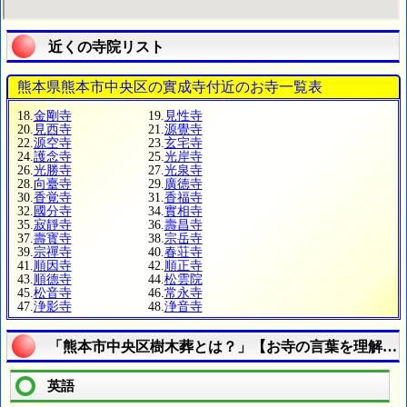
近くの寺院リスト
熊本県熊本市中央区の實成寺付近のお寺一覧表
18.
金剛寺
19.
見性寺
20.
見西寺
21.
源覺寺
22.
源空寺
23.
玄宅寺
24.
護念寺
25.
光岸寺
26.
光勝寺
27.
光泉寺
28.
向臺寺
29.
廣徳寺
30.
香覚寺
31.
香福寺
32.
國分寺
34.
實相寺
35.
寂靜寺
36.
壽昌寺
37.
壽寳寺
38.
宗岳寺
39.
宗禪寺
40.
春荘寺
41.
順因寺
42.
順正寺
43.
順德寺
44.
松雲院
45.
松音寺
46.
常永寺
47.
浄影寺
48.
浄音寺
「熊本市中央区樹木葬とは？」【お寺の言葉を理解し
英語