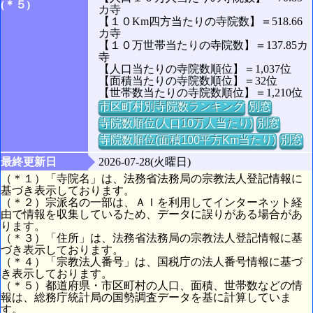
(＊５)
カ寺
【１０Km四方当たりの寺院数】＝518.66
カ寺
【１０万世帯当たりの寺院数】＝137.85カ
寺
【人口当たりの寺院数順位】＝1,037位
【面積当たりの寺院数順位】＝32位
【世帯数当たりの寺院数順位】＝1,210位
市区町村別寺院数ランキング
別窓
寺院数順位(人口10万人当たり)
別窓
寺院数順位(面積100平方Km当たり)
別窓
最終更新日
2026-07-28(火曜日)
（＊１）「寺院名」は、法務省法務局の宗教法人登記情報に
基づき表示しております。
（＊２）宗派名の一部は、ＡＩを利用してインターネット経
由で情報を収集しているため、データに誤りがある場合があ
ります。
（＊３）「住所」は、法務省法務局の宗教法人登記情報に基
づき表示しております。
（＊４）「宗教法人番号」は、国税庁の法人番号情報に基づ
き表示しております。
（＊５）都道府県・市区町村の人口、面積、世帯数などの情
報は、総務庁統計局の国勢調査データを基に計算していま
す。