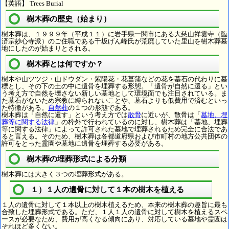
【英語】 Trees Burial
樹木葬の歴史（始まり）
樹木葬は、１９９９年（平成１１）に岩手県一関市にある大慈山祥雲寺（臨
済宗妙心寺派）のご住職である千坂げん峰氏が荒廃していた里山を樹木葬墓
地にしたのが始まりとされる。
樹木葬とは何ですか？
樹木や山ツツジ・山ドウダン・紫陽花・花菖蒲などの花を墓石の代わりに墓
標とし、その下の土の中に遺骨を埋葬する形態。「遺骨が自然に還る」とい
う考え方で自然を壊さない新しい墓地として環境面でも注目されている。ま
た墓石がないため宗教に縛られないことや、墓石よりも低費用で済むといっ
た特徴がある。
自然葬
の１つの形態である。
樹木葬は「自然に還す」という考え方では
散骨
に近いが、散骨は「
墓地、埋
葬等に関する法律
」の枠外で行われているのに対し、樹木葬は「墓地、埋葬
等に関する法律」によって許可された墓地で埋葬されるため完全に合法であ
ると言える。そのため、樹木葬は各都道府県および市町村の地方公共団体の
許可をとった霊園や墓地に遺骨を埋葬する必要がある。
樹木葬の埋葬形式による分類
樹木葬には大きく３つの埋葬形式がある。
１）１人の遺骨に対して１本の樹木を植える
１人の遺骨に対して１本以上の樹木植えるため、本来の樹木葬の趣旨に最も
合致した埋葬形式である。ただ、１人１人の遺骨に対して樹木を植えるスペ
ースが必要なため、費用が高くなる傾向にあり、対応している墓地や霊園は
それほど多くない。