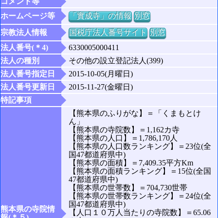
コメント等
ホームページ等
「實成寺」の情報
別窓
宗教法人情報
国税庁法人番号サイト
別窓
法人番号(＊4)
6330005000411
法人の種別
その他の設立登記法人(399)
法人番号指定日
2015-10-05(月曜日)
法人番号更新日
2015-11-27(金曜日)
特記事項
【熊本県のふりがな】＝「くまもとけ
ん」
【熊本県の寺院数】＝1,162カ寺
【熊本県の人口】＝1,786,170人
【熊本県の人口数ランキング】＝23位(全
国47都道府県中)
【熊本県の面積】＝7,409.35平方Km
【熊本県の面積ランキング】＝15位(全国
47都道府県中)
【熊本県の世帯数】＝704,730世帯
【熊本県の世帯数ランキング】＝24位(全
国47都道府県中)
熊本県の寺院情
【人口１０万人当たりの寺院数】＝65.06
報(＊５)