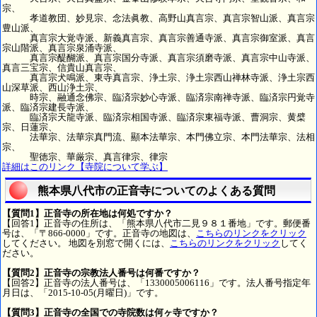
宗、
孝道教団、妙見宗、念法眞教、高野山真言宗、真言宗智山派、真言宗
豊山派、
真言宗大覚寺派、新義真言宗、真言宗善通寺派、真言宗御室派、真言
宗山階派、真言宗泉涌寺派、
真言宗醍醐派、真言宗国分寺派、真言宗須磨寺派、真言宗中山寺派、
真言三宝宗、信貴山真言宗、
真言宗犬鳴派、東寺真言宗、浄土宗、浄土宗西山禅林寺派、浄土宗西
山深草派、西山浄土宗、
時宗、融通念佛宗、臨済宗妙心寺派、臨済宗南禅寺派、臨済宗円覚寺
派、臨済宗建長寺派、
臨済宗天龍寺派、臨済宗相国寺派、臨済宗東福寺派、曹洞宗、黄檗
宗、日蓮宗、
法華宗、法華宗真門流、顯本法華宗、本門佛立宗、本門法華宗、法相
宗、
聖徳宗、華厳宗、真言律宗、律宗
詳細はこのリンク【寺院について学ぶ】
熊本県八代市の正音寺についてのよくある質問
【質問1】正音寺の所在地は何処ですか？
【回答1】正音寺の住所は、「熊本県八代市二見９８１番地」です。郵便番
号は、「〒866-0000」です。正音寺の地図は、
こちらのリンクをクリック
してください。 地図を別窓で開くには、
こちらのリンクをクリック
してく
ださい。
【質問2】正音寺の宗教法人番号は何番ですか？
【回答2】正音寺の法人番号は、「1330005006116」です。法人番号指定年
月日は、「2015-10-05(月曜日)」です。
【質問3】正音寺の全国での寺院数は何ヶ寺ですか？