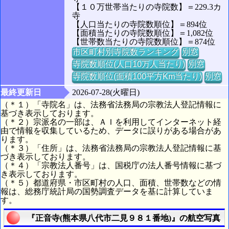
【１０万世帯当たりの寺院数】＝229.3カ
寺
【人口当たりの寺院数順位】＝894位
【面積当たりの寺院数順位】＝1,082位
【世帯数当たりの寺院数順位】＝874位
市区町村別寺院数ランキング
別窓
寺院数順位(人口10万人当たり)
別窓
寺院数順位(面積100平方Km当たり)
別窓
最終更新日
2026-07-28(火曜日)
（＊１）「寺院名」は、法務省法務局の宗教法人登記情報に
基づき表示しております。
（＊２）宗派名の一部は、ＡＩを利用してインターネット経
由で情報を収集しているため、データに誤りがある場合があ
ります。
（＊３）「住所」は、法務省法務局の宗教法人登記情報に基
づき表示しております。
（＊４）「宗教法人番号」は、国税庁の法人番号情報に基づ
き表示しております。
（＊５）都道府県・市区町村の人口、面積、世帯数などの情
報は、総務庁統計局の国勢調査データを基に計算していま
す。
『正音寺(熊本県八代市二見９８１番地)』の航空写真