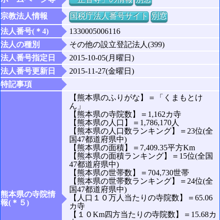
宗教法人情報
国税庁法人番号サイト
別窓
法人番号(＊4)
1330005006116
法人の種別
その他の設立登記法人(399)
法人番号指定日
2015-10-05(月曜日)
法人番号更新日
2015-11-27(金曜日)
特記事項
【熊本県のふりがな】＝「くまもとけ
ん」
【熊本県の寺院数】＝1,162カ寺
【熊本県の人口】＝1,786,170人
【熊本県の人口数ランキング】＝23位(全
国47都道府県中)
【熊本県の面積】＝7,409.35平方Km
【熊本県の面積ランキング】＝15位(全国
47都道府県中)
【熊本県の世帯数】＝704,730世帯
【熊本県の世帯数ランキング】＝24位(全
国47都道府県中)
熊本県の寺院情
【人口１０万人当たりの寺院数】＝65.06
報(＊５)
カ寺
【１０Km四方当たりの寺院数】＝15.68カ