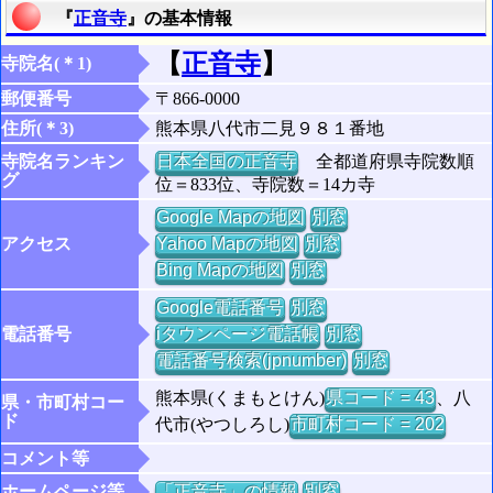
『
正音寺
』の基本情報
【
正音寺
】
寺院名(＊1)
郵便番号
〒866-0000
住所(＊3)
熊本県八代市二見９８１番地
寺院名ランキン
日本全国の正音寺
全都道府県寺院数順
グ
位＝833位、寺院数＝14カ寺
Google Mapの地図
別窓
アクセス
Yahoo Mapの地図
別窓
Bing Mapの地図
別窓
Google電話番号
別窓
電話番号
iタウンページ電話帳
別窓
電話番号検索(jpnumber)
別窓
熊本県(くまもとけん)
県コード = 43
、八
県・市町村コー
ド
代市(やつしろし)
市町村コード = 202
コメント等
ホームページ等
「正音寺」の情報
別窓