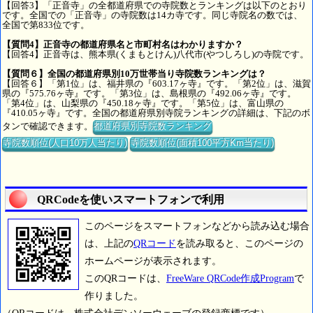
【回答3】「正音寺」の全都道府県での寺院数とランキングは以下のとおり
です。全国での「正音寺」の寺院数は14カ寺です。同じ寺院名の数では、
全国で第833位です。
【質問4】正音寺の都道府県名と市町村名はわかりますか？
【回答4】正音寺は、熊本県(くまもとけん)八代市(やつしろし)の寺院です。
【質問６】全国の都道府県別10万世帯当り寺院数ランキングは？
【回答６】「第1位」は、福井県の『603.17ヶ寺』です。「第2位」は、滋賀
県の『575.76ヶ寺』です。「第3位」は、島根県の『492.06ヶ寺』です。
「第4位」は、山梨県の『450.18ヶ寺』です。「第5位」は、富山県の
『410.05ヶ寺』です。全国の都道府県別寺院ランキングの詳細は、下記のボ
タンで確認できます。
都道府県別寺院数ランキング
寺院数順位(人口10万人当たり)
寺院数順位(面積100平方Km当たり)
QRCodeを使いスマートフォンで利用
このページをスマートフォンなどから読み込む場合
は、上記の
QRコード
を読み取ると、このページの
ホームページが表示されます。
このQRコードは、
FreeWare QRCode作成Program
で
作りました。