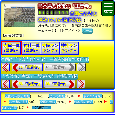
熊本県八代市の『正音寺』
全国のお寺と
神社157,167箇所収録
【『全国の
お寺統計順位発信』：名前別全国寺院順位情報ホ
ームページ】《お寺メイト》
ホーム
[As of 26/07/28]
寺院一覧
神社一覧
寺院ラン
神社ラン
(県別)▼
(県別)▼
キング▼
キング▼
全国の「正音寺(14ヶ寺)」一覧表(矢印で移動可)
14.『正音寺』
13.『正音寺』
「八代市の寺院」一覧表(矢印で移動可能)
56.『崇光寺』
58.『正教寺』
【
全国の寺院と神社
(157,167)】 【
全国の神社
(80,507)
熊本県の神社
(1,379)
八代市の神社
(58)】 【
全国の寺院
(76,660)
熊本県の寺院
(1,162)
八
代市の寺院
(110)
「57.正音寺」
】