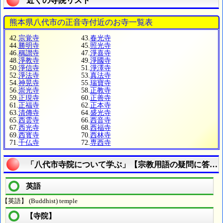
近くの寺院リスト
熊本県八代市の正音寺付近のお寺一覧表
42.
宗覚寺
43.
春光寺
44.
勝明寺
45.
照光寺
46.
稱讃寺
47.
淨喜寺
48.
淨教寺
49.
淨國寺
50.
淨信寺
51.
淨澤寺
52.
淨法寺
53.
真法寺
54.
神晃寺
55.
瑞寶寺
56.
崇光寺
58.
正教寺
59.
正現寺
60.
正善寺
61.
正福寺
62.
正本寺
63.
清傳寺
64.
盛光寺
65.
西雲寺
66.
西音寺
67.
西光寺
68.
西福寺
69.
西寳寺
70.
西林寺
71.
千仏寺
72.
専西寺
「八代市寺院について学ぶ」【宗教用語の疑問に答え
英語
【英語】 (Buddhist) temple
【寺院】