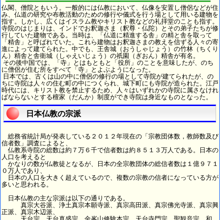
仏閣、僧院ともいう。一般的には仏教において、仏像を安置し僧侶などが住
み、仏道の研究や布教活動のための修行や儀式を行う場として用いる建物を
指す。しかし、広くはイスラム教やキリスト教などの礼拝堂のことも指す。
寺院のはじまりは、インドでお釈迦さま（釈尊・仏陀）とその弟子たちが修
行していた建物である。当時は、「仏道に精進する舎」の精と舎を取って
「精舎」と呼ばれていた。これら建物はお釈迦さまの教えを信ずる人々の寄
進によって建てられた。中でも、王舎城（おうしゃじょう）の竹林（ちくり
ん）精舎と舎衛城（しゃえいじょう）の祇園（ぎおん）精舎が有名。
その後中国では、「寺」とはもともと「役所」のことを意味したが、のち
に僧侶が住む所をすべて「寺」とよぶようになった。
日本では、古くは山の中に僧侶の修行の場として寺院が建てられたが、の
ちに寺院は人々の住む町の中につくられ、城下町にも寺院が造られた。江戸
時代には、キリスト教を禁止するため、人々はいずれかの寺院に属さなけれ
ばならないとする檀家（だんか）制度ができ寺院は身近なものとなった。
日本仏教の宗派
総務省統計局が発表している２０１２年現在の「宗教団体数，教師数及び
信者数」調査によると、
仏教系寺院の総数は約７万６千で信者数は約８５１３万人である。日本の
人口を考えると
かなりの数が仏教徒となるが、日本の全宗教団体の総信者数は１億９７１
０万人であり、
日本の人口を大きく超えているので、複数の宗教の信者になっている方が
多いと思われる。
日本仏教の主な宗派は以下の通りである。
真宗大谷派、浄土真宗本願寺派、真宗高田派、真宗佛光寺派、真宗興
正派、真宗木辺派、
天台宗、天台真盛宗、金峯山修験本宗、天台寺門宗、聖観音宗、和