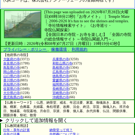
（QRコードは、株式会社デンソーウェーブの登録商標です）
[This page was uploaded on 2026年07月28日(火曜
日)08時38分23秒]
『お寺メイト』 ｜ Temple Mate
｜
2006-2026
It's fun to see
the shrines and temples.
「寺社情報検索サイト」
《お寺巡り・
寺院仏閣探索》
【全国日本の寺院－お寺を楽しむ】
「全国の寺院
の総合情報サイト ～寺院仏閣超入門～」
【更新日時：2026年(令和08年)07月27日（月曜日）19時19分43秒】
プライバシー・ポリシー
、
稼働環境
、
利用規約
【他府県の寺院】
大阪府の寺
(3372)
兵庫県の寺
(3259)
奈良県の寺
(1799)
和歌山県の寺
(1573)
鳥取県の寺
(467)
島根県の寺
(1304)
岡山県の寺
(1380)
広島県の寺
(1741)
山口県の寺
(1413)
徳島県の寺
(633)
香川県の寺
(883)
愛媛県の寺
(1070)
高知県の寺
(368)
福岡県の寺
(2279)
佐賀県の寺
(1049)
長崎県の寺
(729)
大分県の寺
(1228)
宮崎県の寺
(337)
鹿児島県の寺
(466)
沖縄県の寺
(66)
【仏教キーワード】：仏恩、納骨堂、戒名、年忌法要、家墓、御魂抜き、墓相、法
施、檀家、合葬墓、夫婦墓、角柱塔婆、改葬、法会、終活、宗旨、御魂入れ、祥月命
日、無縁墓、寺院墓地、月命日、宗派、供養、個人墓、永代供養、仏法、閉眼供養、
開眼供養、祭祀、散骨
クリックして追加情報を開く
【仏教関連用語】
行年・享年の計算
納骨堂って何？
今年の法事
自然葬について学ぶ