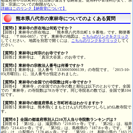
都道府県や市区町村の自治体が運営する納骨堂。使用料や管理料が安く、宗
旨・宗派についての制限がない。
詳細はこのリンク【納骨堂について】
熊本県八代市の東林寺についてのよくある質問
【質問1】東林寺の所在地は何処ですか？
【回答1】東林寺の所在地は、「熊本県八代市出町１９番地」です。郵便番
号は、「〒866-0857」です。東林寺の地図は、
こちらのリンクをクリック
してください。 地図を別窓で開くには、
こちらのリンクをクリック
してく
ださい。
【質問2】東林寺は何宗のお寺ですか？
【回答2】東林寺は、「真宗大谷派」のお寺です。
【質問3】東林寺の宗教法人番号は何番ですか？
【回答3】東林寺は、法人番号「3330005006139」の寺院です。「2015-10-
05(月曜日)」に、法人番号が指定されました。
【質問4】東林寺の全国での寺院数は何ヶ寺ですか？
【回答4】「東林寺」の全国でのお寺の数と順位は以下のとおりです。全国
での「東林寺」の寺院数は78カ寺です。同じ寺院名の数では、全国で第104
位です。
【質問5】東林寺の都道府県名と市町村名はわかりますか？
【回答5】東林寺は、熊本県(くまもとけん)八代市(やつしろし)の仏教寺院で
す。
【質問６】全国の都道府県別人口10万人当り寺院数ランキングは？
【回答６】「第1位」は、滋賀県の『219.05ヶ寺』です。「第2位」は、福井
県の『214.43ヶ寺』です。「第3位」は、島根県の『187.8ヶ寺』です。「第
4位」は、山梨県の『178.46ヶ寺』です。「第5位」は、和歌山県の『163.25