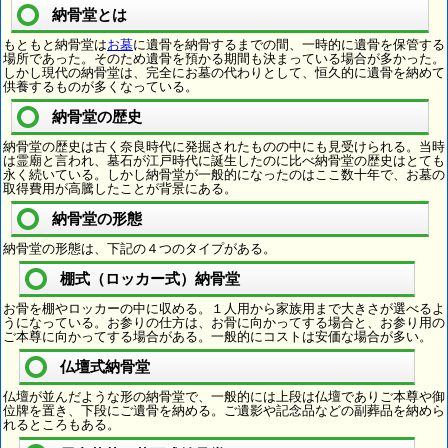
納骨堂とは
もともと納骨堂は
お墓
に遺骨を納骨するまでの間、一時的に遺骨を保管する
場所であった。そのため遺骨を預かる期間も決まっている場合が多かった。
しかし現代の納骨堂は、完全にお墓の代わりとして、恒久的に遺骨を納めて
供養するものが多くなっている。
納骨堂の歴史
納骨堂の歴史は古く奈良時代に発掘されたものの中にも見受けられる。当時
は霊廟と言われ、墓石が江戸時代に誕生したのに比べ納骨堂の歴史はとても
永く続いている。しかし納骨堂が一般的になったのはここ数十年で、お墓の
取得費用が高騰したことが背景にある。
納骨堂の形態
納骨堂の形態は、下記の４つのタイプがある。
棚式（ロッカー式）納骨堂
お骨を棚やロッカーの中に収める。１人用から家族用まで大きさが選べるよ
うになっている。お参りの仕方は、お骨に向かってする場合と、お参り用の
ご本尊に向かってする場合がある。一般的にコストは安価な場合が多い。
仏壇式納骨堂
仏壇が並んだような形の納骨堂で、一般的には上段は仏壇でありご本尊や御
位牌を置き、下段にご遺骨を納める。ご遺影や記念品などの副葬品を納めら
れるところもある。