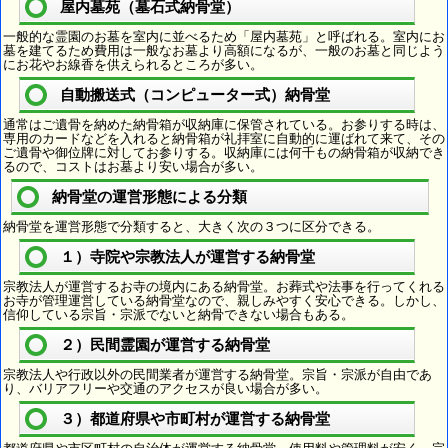
屋内墓苑（墓石式納骨堂）
一般的な霊園のお墓を室内に並べるため「屋内墓苑」と呼ばれる。室内にお
墓を建てるため費用は一般なお墓より高額になるが、一般のお墓と同じよう
にお花やお線香を供えられるところが多い。
自動搬送式（コンピューター式）納骨堂
通常はご遺骨を納めた納骨箱が収納庫に保管されている。お参りする時は、
専用のカードなどを入れると納骨箱が礼拝室に自動的に運ばれて来て、その
ご遺骨や御位牌に対してお参りする。収納庫には何千もの納骨箱が収納でき
るので、コストはお墓より安い場合が多い。
納骨堂の運営形態による分類
納骨堂を運営形態で分類すると、大きく次の３つに区分できる。
１）寺院や宗教法人が運営する納骨堂
宗教法人が運営するお寺の境内にある納骨堂。お葬式や法事を行ってくれる
お寺が管理運営している納骨堂なので、親しみやすく安心できる。しかし、
信仰している宗旨・宗派でないと納骨できない場合もある。
２）民間霊園が運営する納骨堂
宗教法人や行政以外の民間業者が運営する納骨堂。宗旨・宗派が自由であ
り、バリアフリーや交通のアクセスが良い場合が多い。
３）都道府県や市町村が運営する納骨堂