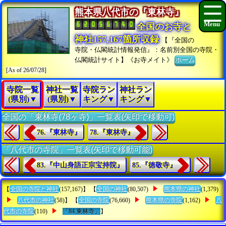
熊本県八代市の『東林寺』
全国のお寺と
神社157,167箇所収録
【『全国の
寺院・仏閣統計情報発信』：名前別全国の寺院・
仏閣統計サイト】《お寺メイト》
ホーム
[As of 26/07/28]
寺院一覧
神社一覧
寺院ラン
神社ラン
(県別)▼
(県別)▼
キング▼
キング▼
全国の「東林寺(78ヶ寺)」一覧表(矢印で移動可)
76.『東林寺』
78.『東林寺』
「八代市の寺院」一覧表(矢印で移動可能)
83.『中山身語正宗宝持院』
85.『徳敬寺』
【
全国の寺院と神社
(157,167)】 【
全国の神社
(80,507)
熊本県の神社
(1,379)
八代市の神社
(58)】 【
全国の寺院
(76,660)
熊本県の寺院
(1,162)
八
代市の寺院
(110)
「84.東林寺」
】