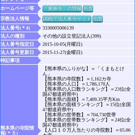
ホームページ等
「東林寺」の情報
別窓
宗教法人情報
国税庁法人番号サイト
別窓
法人番号(＊4)
3330005006139
法人の種別
その他の設立登記法人(399)
法人番号指定日
2015-10-05(月曜日)
法人番号更新日
2015-11-27(金曜日)
特記事項
【熊本県のふりがな】＝「くまもとけ
ん」
【熊本県の寺院数】＝1,162カ寺
【熊本県の人口】＝1,786,170人
【熊本県の人口数ランキング】＝23位(全
国47都道府県中)
【熊本県の面積】＝7,409.35平方Km
【熊本県の面積ランキング】＝15位(全国
47都道府県中)
【熊本県の世帯数】＝704,730世帯
【熊本県の世帯数ランキング】＝24位(全
国47都道府県中)
熊本県の寺院情
【人口１０万人当たりの寺院数】＝65.06
報(＊５)