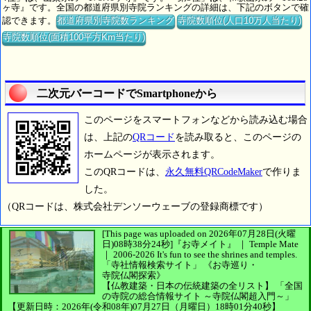
ヶ寺』です。全国の都道府県別寺院ランキングの詳細は、下記のボタンで確
認できます。
都道府県別寺院数ランキング
寺院数順位(人口10万人当たり)
寺院数順位(面積100平方Km当たり)
二次元バーコードでSmartphoneから
このページをスマートフォンなどから読み込む場合
は、上記の
QRコード
を読み取ると、このページの
ホームページが表示されます。
このQRコードは、
永久無料QRCodeMaker
で作りま
した。
（QRコードは、株式会社デンソーウェーブの登録商標です）
[This page was uploaded on 2026年07月28日(火曜
日)08時38分24秒]
『お寺メイト』 ｜ Temple Mate
｜
2006-2026
It's fun to see
the shrines and temples.
「寺社情報検索サイト」
《お寺巡り・
寺院仏閣探索》
【仏教建築・日本の伝統建築の全リスト】
「全国
の寺院の総合情報サイト ～寺院仏閣超入門～」
【更新日時：2026年(令和08年)07月27日（月曜日）18時01分40秒】