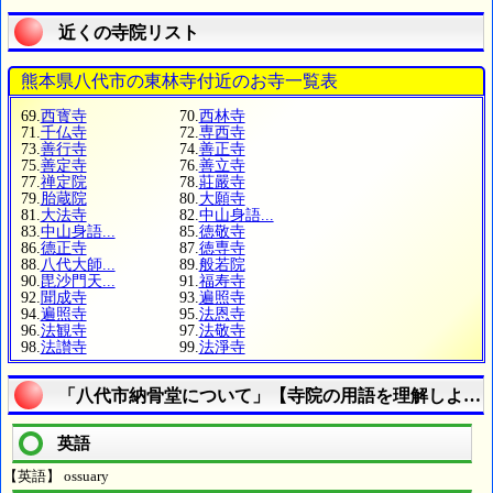
近くの寺院リスト
熊本県八代市の東林寺付近のお寺一覧表
69.
西寳寺
70.
西林寺
71.
千仏寺
72.
専西寺
73.
善行寺
74.
善正寺
75.
善定寺
76.
善立寺
77.
禅定院
78.
莊嚴寺
79.
胎蔵院
80.
大願寺
81.
大法寺
82.
中山身語...
83.
中山身語...
85.
徳敬寺
86.
德正寺
87.
徳専寺
88.
八代大師...
89.
般若院
90.
毘沙門天...
91.
福寿寺
92.
聞成寺
93.
遍照寺
94.
遍照寺
95.
法恩寺
96.
法観寺
97.
法敬寺
98.
法讃寺
99.
法淨寺
「八代市納骨堂について」【寺院の用語を理解しよう
英語
【英語】 ossuary