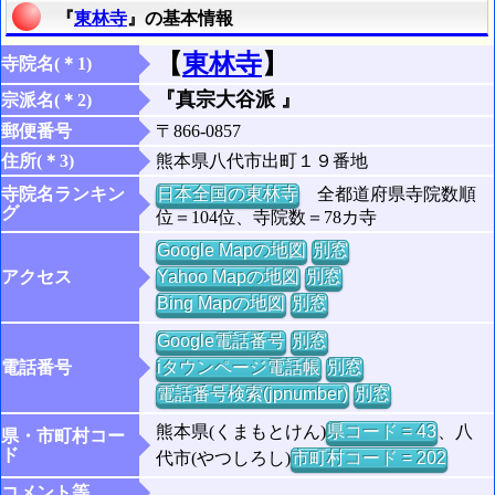
『
東林寺
』の基本情報
【
東林寺
】
寺院名(＊1)
『真宗大谷派 』
宗派名(＊2)
郵便番号
〒866-0857
住所(＊3)
熊本県八代市出町１９番地
寺院名ランキン
日本全国の東林寺
全都道府県寺院数順
グ
位＝104位、寺院数＝78カ寺
Google Mapの地図
別窓
アクセス
Yahoo Mapの地図
別窓
Bing Mapの地図
別窓
Google電話番号
別窓
電話番号
iタウンページ電話帳
別窓
電話番号検索(jpnumber)
別窓
熊本県(くまもとけん)
県コード = 43
、八
県・市町村コー
ド
代市(やつしろし)
市町村コード = 202
コメント等