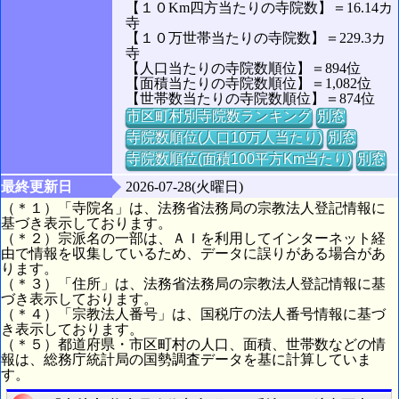
【１０Km四方当たりの寺院数】＝16.14カ
寺
【１０万世帯当たりの寺院数】＝229.3カ
寺
【人口当たりの寺院数順位】＝894位
【面積当たりの寺院数順位】＝1,082位
【世帯数当たりの寺院数順位】＝874位
市区町村別寺院数ランキング
別窓
寺院数順位(人口10万人当たり)
別窓
寺院数順位(面積100平方Km当たり)
別窓
最終更新日
2026-07-28(火曜日)
（＊１）「寺院名」は、法務省法務局の宗教法人登記情報に
基づき表示しております。
（＊２）宗派名の一部は、ＡＩを利用してインターネット経
由で情報を収集しているため、データに誤りがある場合があ
ります。
（＊３）「住所」は、法務省法務局の宗教法人登記情報に基
づき表示しております。
（＊４）「宗教法人番号」は、国税庁の法人番号情報に基づ
き表示しております。
（＊５）都道府県・市区町村の人口、面積、世帯数などの情
報は、総務庁統計局の国勢調査データを基に計算していま
す。