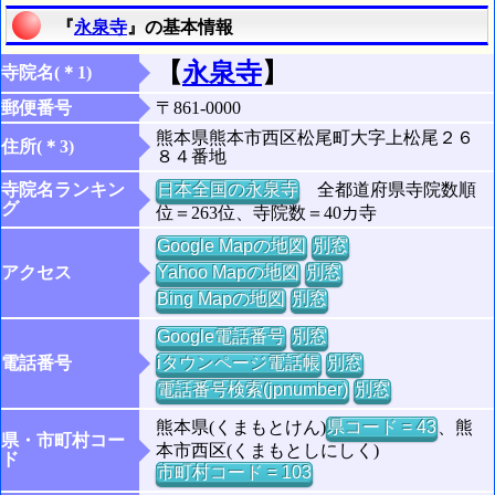
『
永泉寺
』の基本情報
【
永泉寺
】
寺院名(＊1)
郵便番号
〒861-0000
熊本県熊本市西区松尾町大字上松尾２６
住所(＊3)
８４番地
寺院名ランキン
日本全国の永泉寺
全都道府県寺院数順
グ
位＝263位、寺院数＝40カ寺
Google Mapの地図
別窓
アクセス
Yahoo Mapの地図
別窓
Bing Mapの地図
別窓
Google電話番号
別窓
電話番号
iタウンページ電話帳
別窓
電話番号検索(jpnumber)
別窓
熊本県(くまもとけん)
県コード = 43
、熊
県・市町村コー
本市西区(くまもとしにしく)
ド
市町村コード = 103