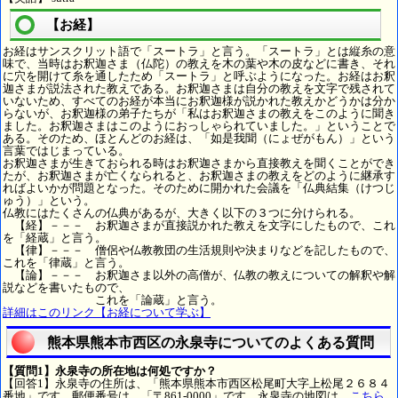
【お経】
お経はサンスクリット語で「スートラ」と言う。「スートラ」とは縦糸の意
味で、当時はお釈迦さま（仏陀）の教えを木の葉や木の皮などに書き、それ
に穴を開けて糸を通したため「スートラ」と呼ぶようになった。お経はお釈
迦さまが説法された教えである。お釈迦さまは自分の教えを文字で残されて
いないため、すべてのお経が本当にお釈迦様が説かれた教えかどうかは分か
らないが、お釈迦様の弟子たちが「私はお釈迦さまの教えをこのように聞き
ました。お釈迦さまはこのようにおっしゃられていました。」ということで
ある。そのため、ほとんどのお経は、「如是我聞（にょぜがもん）」という
言葉ではじまっている。
お釈迦さまが生きておられる時はお釈迦さまから直接教えを聞くことができ
たが、お釈迦さまが亡くなられると、お釈迦さまの教えをどのように継承す
ればよいかが問題となった。そのために開かれた会議を「仏典結集（けつじ
ゅう）」という。
仏教にはたくさんの仏典があるが、大きく以下の３つに分けられる。
【経】－－－ お釈迦さまが直接説かれた教えを文字にしたもので、これ
を「経蔵」と言う。
【律】－－－ 僧侶や仏教教団の生活規則や決まりなどを記したもので、
これを「律蔵」と言う。
【論】－－－ お釈迦さま以外の高僧が、仏教の教えについての解釈や解
説などを書いたもので、
これを「論蔵」と言う。
詳細はこのリンク【お経について学ぶ】
熊本県熊本市西区の永泉寺についてのよくある質問
【質問1】永泉寺の所在地は何処ですか？
【回答1】永泉寺の住所は、「熊本県熊本市西区松尾町大字上松尾２６８４
番地」です。郵便番号は、「〒861-0000」です。永泉寺の地図は、
こちら