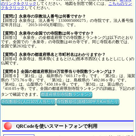
のリンクをクリック
してください。 地図を別窓で開くには、
こちらのリン
クをクリック
してください。
【質問2】永泉寺の宗教法人番号は何番ですか？
【回答2】永泉寺は、法人番号「1330005000275」の寺院です。法人番号指
定年月日は、「2015-10-05(月曜日)」です。
【質問3】永泉寺の全国での寺院数は何ヶ寺ですか？
【回答3】「永泉寺」の全都道府県での寺院数とランキングは以下のとおり
です。全国での「永泉寺」の寺院数は40カ寺です。同じ寺院名の数では、
全国で第263位です。
【質問4】永泉寺の都道府県名と市町村名はわかりますか？
【回答4】永泉寺は、熊本県(くまもとけん)熊本市西区(くまもとしにしく)の
仏閣です。
【質問６】全国の都道府県別10万世帯当り寺院数ランキングは？
【回答６】「第1位」は、福井県の『603.17ヶ寺』です。「第2位」は、滋賀
県の『575.76ヶ寺』です。「第3位」は、島根県の『492.06ヶ寺』です。
「第4位」は、山梨県の『450.18ヶ寺』です。「第5位」は、富山県の
『410.05ヶ寺』です。全国の都道府県別寺院ランキングの詳細は、下記のボ
タンで確認できます。
都道府県別寺院数ランキング
寺院数順位(人口10万人当たり)
寺院数順位(面積100平方Km当たり)
QRCodeを使いスマートフォンで利用