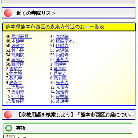
近くの寺院リスト
熊本県熊本市西区の永泉寺付近のお寺一覧表
46.
肥州高野...
47.
本地院
48.
本妙寺
49.
密厳宗本...
50.
妙教寺
51.
妙唱寺
52.
妙心院
53.
來迎院
54.
龍淵院
55.
両嚴寺
56.
蓮光寺
57.
蓮䑓寺
58.
岫雲院
1.
雲巖寺
2.
雲晴院
4.
延壽院
5.
往生院
6.
岳林寺
7.
教恩寺
8.
堯心院
9.
光永寺
10.
光應寺
11.
光樂寺
12.
光傳寺
13.
光明寺
14.
光輪寺
15.
江月院
16.
寂照院
17.
常住院
18.
常通寺
【宗教用語を検索しよう】「熊本市西区お経について
英語
【英語】 sutra