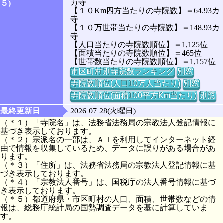
カ寺
５)
【１０Km四方当たりの寺院数】＝64.93カ
寺
【１０万世帯当たりの寺院数】＝148.93カ
寺
【人口当たりの寺院数順位】＝1,125位
【面積当たりの寺院数順位】＝465位
【世帯数当たりの寺院数順位】＝1,157位
市区町村別寺院数ランキング
別窓
寺院数順位(人口10万人当たり)
別窓
寺院数順位(面積100平方Km当たり)
別窓
最終更新日
2026-07-28(火曜日)
（＊１）「寺院名」は、法務省法務局の宗教法人登記情報に
基づき表示しております。
（＊２）宗派名の一部は、ＡＩを利用してインターネット経
由で情報を収集しているため、データに誤りがある場合があ
ります。
（＊３）「住所」は、法務省法務局の宗教法人登記情報に基
づき表示しております。
（＊４）「宗教法人番号」は、国税庁の法人番号情報に基づ
き表示しております。
（＊５）都道府県・市区町村の人口、面積、世帯数などの情
報は、総務庁統計局の国勢調査データを基に計算していま
す。