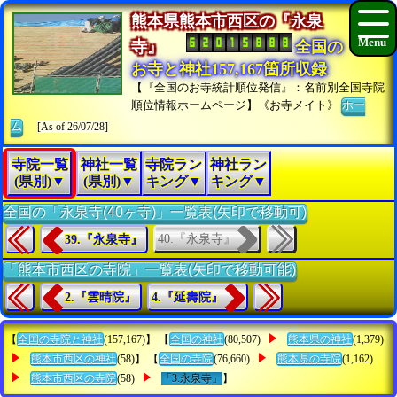
熊本県熊本市西区の『永泉
寺』
全国の
お寺と神社157,167箇所収録
【『全国のお寺統計順位発信』：名前別全国寺院
順位情報ホームページ】《お寺メイト》
ホー
ム
[As of 26/07/28]
寺院一覧
神社一覧
寺院ラン
神社ラン
(県別)▼
(県別)▼
キング▼
キング▼
全国の「永泉寺(40ヶ寺)」一覧表(矢印で移動可)
40.『永泉寺』
39.『永泉寺』
「熊本市西区の寺院」一覧表(矢印で移動可能)
2.『雲晴院』
4.『延壽院』
【
全国の寺院と神社
(157,167)】 【
全国の神社
(80,507)
熊本県の神社
(1,379)
熊本市西区の神社
(58)】 【
全国の寺院
(76,660)
熊本県の寺院
(1,162)
熊本市西区の寺院
(58)
「3.永泉寺」
】