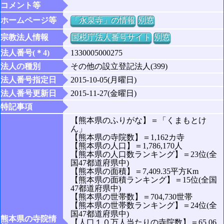
コメント等
ホームページ等
「永泉寺」の情報
別窓
宗教法人情報
国税庁法人番号サイト
別窓
法人番号(＊4)
1330005000275
法人の種別
その他の設立登記法人(399)
法人番号指定日
2015-10-05(月曜日)
法人番号更新日
2015-11-27(金曜日)
特記事項
【熊本県のふりがな】＝「くまもとけ
ん」
【熊本県の寺院数】＝1,162カ寺
【熊本県の人口】＝1,786,170人
【熊本県の人口数ランキング】＝23位(全
国47都道府県中)
【熊本県の面積】＝7,409.35平方Km
【熊本県の面積ランキング】＝15位(全国
47都道府県中)
【熊本県の世帯数】＝704,730世帯
【熊本県の世帯数ランキング】＝24位(全
国47都道府県中)
熊本県の寺院情
【人口１０万人当たりの寺院数】＝65.06