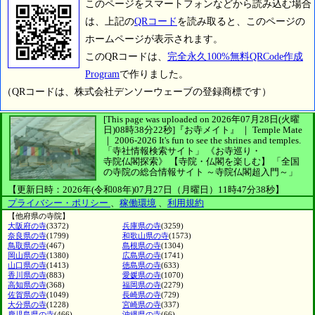
このページをスマートフォンなどから読み込む場合
は、上記の
QRコード
を読み取ると、このページの
ホームページが表示されます。
このQRコードは、
完全永久100%無料QRCode作成
Program
で作りました。
（QRコードは、株式会社デンソーウェーブの登録商標です）
[This page was uploaded on 2026年07月28日(火曜
日)08時38分22秒]
『お寺メイト』 ｜ Temple Mate
｜
2006-2026
It's fun to see
the shrines and temples.
「寺社情報検索サイト」
《お寺巡り・
寺院仏閣探索》
【寺院・仏閣を楽しむ】
「全国
の寺院の総合情報サイト ～寺院仏閣超入門～」
【更新日時：2026年(令和08年)07月27日（月曜日）11時47分38秒】
プライバシー・ポリシー
、
稼働環境
、
利用規約
【他府県の寺院】
大阪府の寺
(3372)
兵庫県の寺
(3259)
奈良県の寺
(1799)
和歌山県の寺
(1573)
鳥取県の寺
(467)
島根県の寺
(1304)
岡山県の寺
(1380)
広島県の寺
(1741)
山口県の寺
(1413)
徳島県の寺
(633)
香川県の寺
(883)
愛媛県の寺
(1070)
高知県の寺
(368)
福岡県の寺
(2279)
佐賀県の寺
(1049)
長崎県の寺
(729)
大分県の寺
(1228)
宮崎県の寺
(337)
鹿児島県の寺
(466)
沖縄県の寺
(66)