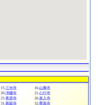
15.
三光寺
16.
山庵寺
20.
浄國寺
21.
心行寺
25.
青原寺
26.
泉入寺
31.
善龍寺
32.
尊形寺