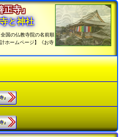
『善正寺』
寺と神社
『全国の仏教寺院の名前順
統計ホームページ】《お寺
正寺』
乘寺』