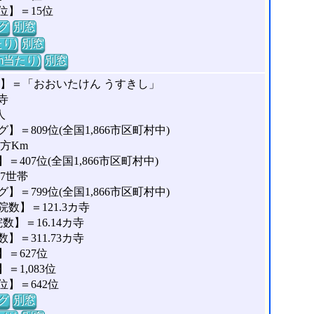
位】＝15位
グ
別窓
り)
別窓
m当たり)
別窓
な】＝「おおいたけん うすきし」
寺
人
＝809位(全国1,866市区町村中)
平方Km
407位(全国1,866市区町村中)
77世帯
＝799位(全国1,866市区町村中)
数】＝121.3カ寺
】＝16.14カ寺
＝311.73カ寺
＝627位
1,083位
】＝642位
グ
別窓