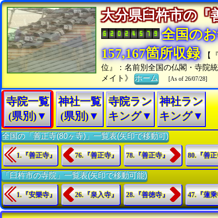
大分県臼杵市の
全国のお
157,167箇所収録
【
位』：名前別全国の仏閣・寺院
メイト》
ホーム
[As of 26/07/28]
寺院一覧
神社一覧
寺院ラン
神社ラン
(県別)▼
(県別)▼
キング▼
キング▼
全国の「善正寺(80ヶ寺)」一覧表(矢印で移動可)
1.『善正寺』
76.『善正寺』
78.『善正寺』
80.『善
「臼杵市の寺院」一覧表(矢印で移動可能)
1.『安樂寺』
26.『泉入寺』
28.『善徳寺』
47.『蓮