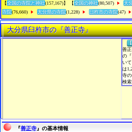
【
全国の寺院と神社
(157,167)】 【
全国の神社
(80,507)
大
寺院
(76,660)
大分県の寺院
(1,228)
臼杵市の寺院
(47)
大分県臼杵市の『善正寺』
【
善正
の『
いて
は1
寺の
検索
『
善正寺
』の基本情報