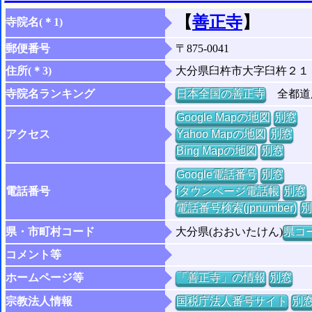
【
善正寺
】
寺院名(＊1)
郵便番号
〒875-0041
住所(＊3)
大分県臼杵市大字臼杵２１
寺院名ランキング
日本全国の善正寺
全都道府
Google Mapの地図
別窓
アクセス
Yahoo Mapの地図
別窓
Bing Mapの地図
別窓
Google電話番号
別窓
電話番号
iタウンページ電話帳
別窓
電話番号検索(jpnumber)
別
県・市町村コード
大分県(おおいたけん)
県コー
コメント等
ホームページ等
「善正寺」の情報
別窓
宗教法人情報
国税庁法人番号サイト
別