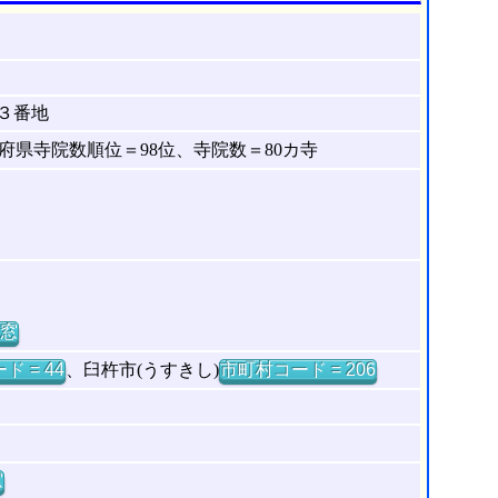
３番地
県寺院数順位＝98位、寺院数＝80カ寺
窓
ド = 44
、臼杵市(うすきし)
市町村コード = 206
窓