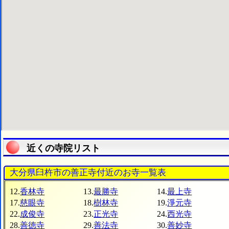
近くの寺院リスト
大分県臼杵市の善正寺付近のお寺一覧表
12.
香林寺
13.
最勝寺
14.
最上寺
17.
慈眼寺
18.
樹林寺
19.
淨元寺
22.
成俊寺
23.
正光寺
24.
西光寺
28.
善徳寺
29.
善法寺
30.
善妙寺