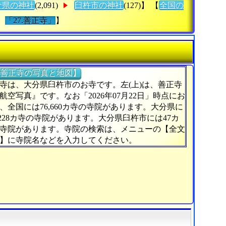
分県の神社
(2,091)
臼杵市の神社
(127)】 【
全国の
「27.善正寺」
】
善正寺の写真と地図】
寺は、大分県臼杵市のお寺です。左(上)は、善正寺
航空写真』です。なお「2026年07月22日」時点にお
、全国には76,660カ寺の寺院があります。大分県に
,228カ寺の寺院があります。大分県臼杵市には47カ
寺院があります。寺院の検索は、メニューの【全文
】に寺院名などを入力してください。