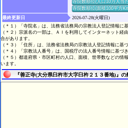
寺院数順位(人口10万人当た
寺院数順位(面積100平方K
最終更新日
2026-07-28(火曜日)
（＊１）「寺院名」は、法務省法務局の宗教法人登記情報に
（＊２）宗派名の一部は、ＡＩを利用してインターネット経
合があります。
（＊３）「住所」は、法務省法務局の宗教法人登記情報に基
（＊４）「宗教法人番号」は、国税庁の法人番号情報に基づ
（＊５）都道府県・市区町村の人口、面積、世帯数などの情
います。
『善正寺(大分県臼杵市大字臼杵２１３番地)』の