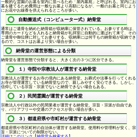
一般的な霊園のお墓を室内に並べるため「屋内墓苑」と呼ばれる。室内にお
墓を建てるため費用は一般なお墓より高額になるが、一般のお墓と同じよう
にお花やお線香を供えられるところが多い。
自動搬送式（コンピューター式）納骨堂
通常はご遺骨を納めた納骨箱が収納庫に保管されている。お参りする時は、
専用のカードなどを入れると納骨箱が礼拝室に自動的に運ばれて来て、その
ご遺骨や御位牌に対してお参りする。収納庫には何千もの納骨箱が収納でき
るので、コストはお墓より安い場合が多い。
納骨堂の運営形態による分類
納骨堂を運営形態で分類すると、大きく次の３つに区分できる。
１）寺院や宗教法人が運営する納骨堂
宗教法人が運営するお寺の境内にある納骨堂。お葬式や法事を行ってくれる
お寺が管理運営している納骨堂なので、親しみやすく安心できる。しかし、
信仰している宗旨・宗派でないと納骨できない場合もある。
２）民間霊園が運営する納骨堂
宗教法人や行政以外の民間業者が運営する納骨堂。宗旨・宗派が自由であ
り、バリアフリーや交通のアクセスが良い場合が多い。
３）都道府県や市町村が運営する納骨堂
都道府県や市区町村の自治体が運営する納骨堂。使用料や管理料が安く、宗
旨・宗派についての制限がない。
詳細はこのリンク【納骨堂を検索する】