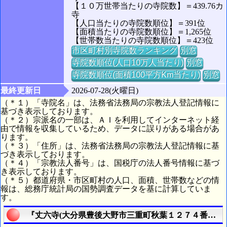
【１０万世帯当たりの寺院数】＝439.76カ
寺
【人口当たりの寺院数順位】＝391位
【面積当たりの寺院数順位】＝1,265位
【世帯数当たりの寺院数順位】＝423位
市区町村別寺院数ランキング
別窓
寺院数順位(人口10万人当たり)
別窓
寺院数順位(面積100平方Km当たり)
別窓
最終更新日
2026-07-28(火曜日)
（＊１）「寺院名」は、法務省法務局の宗教法人登記情報に
基づき表示しております。
（＊２）宗派名の一部は、ＡＩを利用してインターネット経
由で情報を収集しているため、データに誤りがある場合があ
ります。
（＊３）「住所」は、法務省法務局の宗教法人登記情報に基
づき表示しております。
（＊４）「宗教法人番号」は、国税庁の法人番号情報に基づ
き表示しております。
（＊５）都道府県・市区町村の人口、面積、世帯数などの情
報は、総務庁統計局の国勢調査データを基に計算していま
す。
『丈六寺(大分県豊後大野市三重町秋葉１２７４番地)