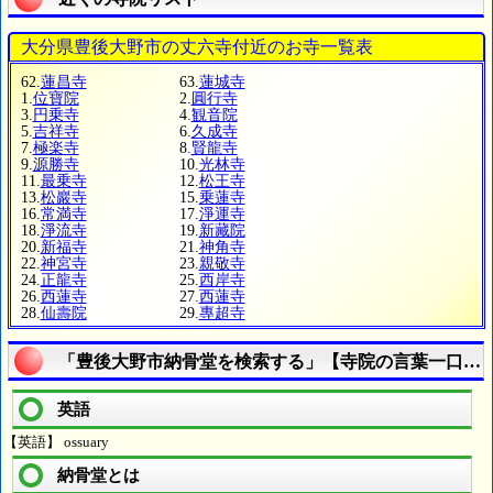
大分県豊後大野市の丈六寺付近のお寺一覧表
62.
蓮昌寺
63.
蓮城寺
1.
位寶院
2.
圓行寺
3.
円乗寺
4.
観音院
5.
吉祥寺
6.
久成寺
7.
極楽寺
8.
賢龍寺
9.
源勝寺
10.
光林寺
11.
最乗寺
12.
松王寺
13.
松巖寺
15.
乗蓮寺
16.
常満寺
17.
淨運寺
18.
淨流寺
19.
新藏院
20.
新福寺
21.
神角寺
22.
神宮寺
23.
親敬寺
24.
正龍寺
25.
西岸寺
26.
西蓮寺
27.
西蓮寺
28.
仙壽院
29.
專超寺
「豊後大野市納骨堂を検索する」【寺院の言葉一口メ
英語
【英語】 ossuary
納骨堂とは