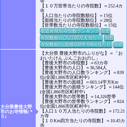
寺
【１０万世帯当たりの寺院数】＝252.4カ
寺
【人口当たりの寺院数順位】＝15位
【面積当たりの寺院数順位】＝28位
【世帯数当たりの寺院数順位】＝15位
都道府県別寺院数ランキング
別窓
寺院数順位(人口10万人当たり)
別窓
寺院数順位(面積100平方Km当たり)
別窓
【大分県 豊後大野市のふりがな】＝「お
おいたけん ぶんごおおのし」
【豊後大野市の寺院数】＝63カ寺
【豊後大野市の人口】＝36,584人
【豊後大野市の人口数ランキング】＝839
位(全国1,866市区町村中)
【豊後大野市の面積】＝603.14平方Km
【豊後大野市の面積ランキング】＝144位
(全国1,866市区町村中)
【豊後大野市の世帯数】＝14,326世帯
【豊後大野市の世帯数ランキング】＝824
位(全国1,866市区町村中)
大分県豊後大野
【人口１０万人当たりの寺院数】＝172.21
市のお寺情報(＊
カ寺
５)
【１０Km四方当たりの寺院数】＝10.45カ
寺